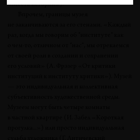
«Места истории»).
Впрочем, границы музея
не заканчиваются за его стенами. «Каждый
раз, когда мы говорим об "институте" как
о чем-то, отличном от "нас", мы отрекаемся
от своей роли в создании и сохранении
его условий» (А. Фрэзер «От критики
институций к институту критики»). Музей
— это индивидуальная и коллективная
субъективность художественной среды.
Музеем могут быть четыре комнаты
в частной квартире (И. Забел «Короткая
прогулка...») или просто индивидуальная
судьба художника (Г. Литичевский