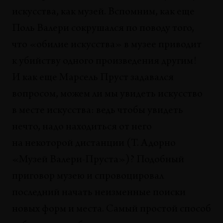
Территории инсинуационизма
искусства, как музей. Вспомним, как еще
Георгий Литичевский
Поль Валери сокрушался по поводу того,
ВЫСТАВКИ
что «обилие искусства» в музее приводит
Глаз бури в Персидском заливе
к убийству одного произведения другим!
Сергей Гуськов
И как еще Марсель Пруст задавался
ВЫСТАВКИ
вопросом, можем ли мы увидеть искусство
Новый локализм и «Оккупай»
Ольга Копенкина
в месте искусства: ведь чтобы увидеть
нечто, надо находиться от него
ВЫСТАВКИ
на некоторой дистанции (Т. Адорно
Утопичность утопического
Константин Бохоров
«Музей Валери-Пруста»)? Подобный
приговор музею и спровоцировал
последний начать неизменные поиски
новых форм и места. Самый простой способ