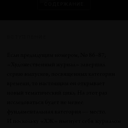
СОДЕРЖАНИЕ
АНАЛИЗЫ
Почему — музей?
Борис Гройс
ВСТУПЛЕНИЕ
ТЕНДЕНЦИИ
Институциональные обычаи
Алекс Фаркухарсон
Если предыдущим номером, No 86–87,
«Художественный журнал» завершил
ПУБЛИКАЦИИ
серию выпусков, посвященных категории
От критики институций к институту критики
Андреа Фрэзер
времени, то настоящим он открывает
новый тематический цикл. На этот раз
СИТУАЦИИ
исследоваться будет не менее
Воскрешая мертвых, возвращаясь в историю. К
вопросу о постсоветском музее
фундаментальная категория — место.
Никита Кадан
И поскольку «ХЖ» именует себя журналом