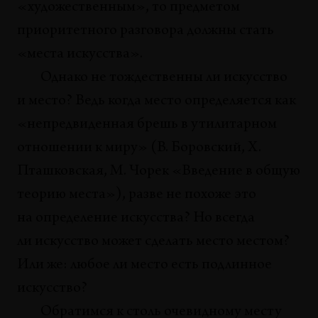
«художественным», то предметом
ПОЗИЦИИ
Когда музеи дают сдачи
приоритетного разговора должны стать
Илья Будрайтскис
«места искусства».
Однако не тождественны ли искусство
ТЕКСТ ХУДОЖНИКА
Места истории
и место? Ведь когда место определяется как
Арсений Жиляев
«непредвиденная брешь в утилитарном
отношении к миру» (В. Боровский, Х.
ПУБЛИКАЦИИ
Введение в общую теорию места
Пташковская, М. Чорек «Введение в общую
Вислав Боровский, Ханна Пташковская, Мариуш Чорек
теорию места»), разве не похоже это
на определение искусства? Но всегда
АНАЛИЗЫ
Короткая прогулка по четырем комнатам
ли искусство может сделать место местом?
Младена Стилиновича
Или же: любое ли место есть подлинное
Игорь Забел
искусство?
IN MEMORIAM
Обратимся к столь очевидному месту