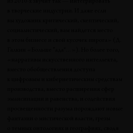
из 2010-х звучит так — интегрировать
в творческие индустрии. И даже если
вы художник критический, скептический,
социалистический, вам найдется место
в этом бизнесе и свой кусочек пирога» (Д.
Галкин «Больше ”ада“…»). Но более того,
«нарративы искусственного интеллекта,
вместо обобществления доступа
к цифровым и кибернетическим средствам
производства, вместо расширения сфер
эмансипации и равенства, и содействия
просвещенности разума порождают новые
фантазии о мистической власти, грезы
о темных онтологиях и географиях, сводя