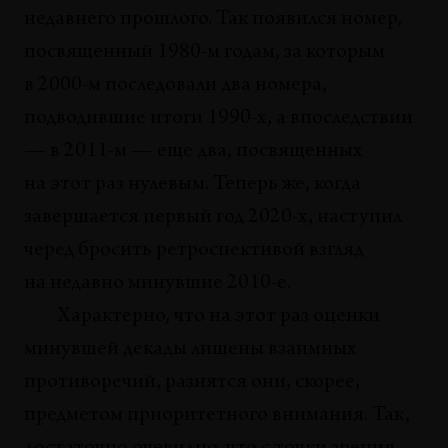
Вопросы познания и феминизм
недавнего прошлого. Так появился номер,
Анна Нижник
посвященный 1980-м годам, за которым
в 2000-м последовали два номера,
СИТУАЦИИ
Обращение к теме «колониальности» в
подводившие итоги 1990-х, а впоследствии
современном искусстве в России в 2010-е годы
— в 2011-м — еще два, посвященных
Полина Лукина
на этот раз нулевым. Теперь же, когда
СИТУАЦИИ
завершается первый год 2020-х, наступил
Когда современное искусство закончилось
черед бросить ретроспективой взгляд
Сергей Гуськов
на недавно минувшие 2010-е.
ТЕНДЕНЦИИ
Характерно, что на этот раз оценки
Краткий словарь социального садизма
минувшей декады лишены взаимных
Ана Тейшейра Пинто, Керстин Штакемайер
противоречий, разнятся они, скорее,
МАНИФЕСТЫ
предметом приоритетного внимания. Так,
Заключительный авангард