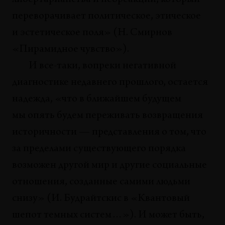
либертарианства и неореакции, который
переворачивает политическое, этическое
и эстетическое поля» (Н. Смирнов
«Пирамидное чувство»).
И все-таки, вопреки негативной
диагностике недавнего прошлого, остается
надежда, «что в ближайшем будущем
мы опять будем переживать возвращения
историчности — представления о том, что
за пределами существующего порядка
возможен другой мир и другие социальные
отношения, созданные самими людьми
снизу» (И. Будрайтскис в «Квантовый
шепот темных систем…»). И может быть,