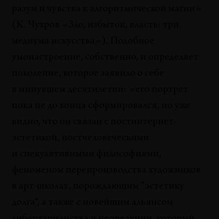
разум и чувства к алгоритмической магии»
(К. Чухров «Зло, избыток, власть: три
медиума искусства»). Подобное
умонастроение, собственно, и определяет
поколение, которое заявило о себе
в минувшем десятилетии: «его портрет
пока не до конца сформировался, но уже
видно, что он связан с постинтернет-
эстетикой, постчеловеческими
и спекулятивными философиями,
феноменом перепроизводства художников
в арт-школах, порождающим ”эстетику
долга“, а также с новейшим альянсом