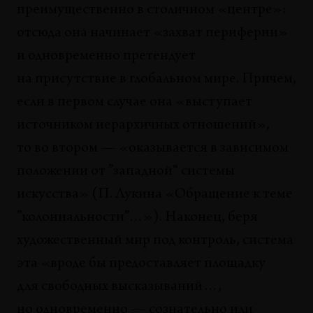
преимущественно в столичном «центре»:
АНАЛИЗЫ
Больше «ада»: Homo Augmented против
отсюда она начинает «захват периферии»
творческих индустрий
и одновременно претендует
Дмитрий Галкин
на присутствие в глобальном мире. Причем,
СИТУАЦИИ
если в первом случае она «выступает
«Всем причастным»: упражнение в
источником иерархичных отношений»,
воображении сообществ
то во втором — «оказывается в зависимом
Алексей Кучанский
положении от ”западной“ системы
СИТУАЦИИ
искусства» (П. Лукина «Обращение к теме
Между двумя взрывами: активизм,
”колониальности”…»). Наконец, беря
самоорганизация и эмпатия в системе
беларусского современного искусства 2010-х
художественный мир под контроль, система
Сергей Шабохин
эта «вроде бы предоставляет площадку
для свободных высказываний…,
ПИСЬМО ИЗ АЛМАТЫ
Мои десятые
но одновременно — сознательно или