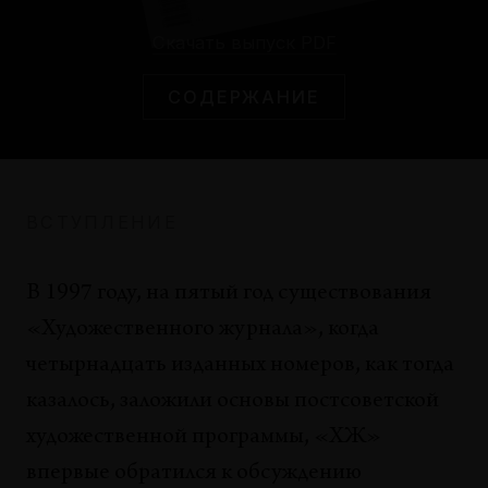
Максим Шер
Скачать выпуск PDF
СИТУАЦИИ
СОДЕРЖАНИЕ
(Увядший) либерализм как составляющая
консервативного поворота: итоги 2010-х
Кястутис Шапока
ДИАЛОГИ
ВСТУПЛЕНИЕ
Опрокидывая кентавра. О пределах
ассамблейности
Лера Конончук, Егор Рогалев
В 1997 году, на пятый год существования
«Художественного журнала», когда
СИТУАЦИИ
четырнадцать изданных номеров, как тогда
«Тихий пикет»: (пост)акционизм на переходе
от героизма к будням
казалось, заложили основы постсоветской
Роман Осминкин
художественной программы, «ХЖ»
впервые обратился к обсуждению
ОБЗОРЫ