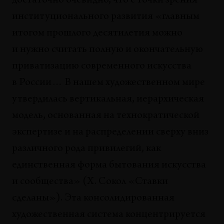
достаточно очевидно, что с точки зрения
Константин Зацепин
институционального развития «главным
СИТУАЦИИ
итогом прошлого десятилетия можно
Он улетел, но обещал вернуться
и нужно считать полную и окончательную
Анатолий Осмоловский
приватизацию современного искусства
АНАЛИЗЫ
в России… В нашем художественном мире
Зло, избыток, власть: три медиума искусства
утвердилась вертикальная, иерархическая
Кети Чухров
модель, основанная на технократической
ТЕНДЕНЦИИ
экспертизе и на распределении сверху вниз
Постсовременное искусство: искусство сети,
капитала и спекулятивного будущего
различного рода привилегий, как
Наталья Серкова
единственная форма бытования искусства
и сообщества» (Х. Сокол «Ставки
ТЕНДЕНЦИИ
Изображение-объект в режиме пост-интернет
сделаны»). Эта консолидированная
Арти Виркант
художественная система концентрируется