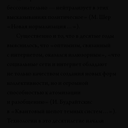
Дильда Рамазан
бессознательно — нейтрализует в этих
высказываниях политическое» (М. Шер
ВЫСТАВКИ
Вненаучная фантастика Арсения Жиляева
«Новая нормализация…»).
Иван Стрельцов
Существенно и то, что в десятые годы
выяснилось, что «оптимизм, связанный
ВЫСТАВКИ
Политика-как-вещь vs политика-как-структура
с интернетом, оказался иллюзорным», «что
Ольга Давыдик
социальные сети и интернет обладают
не только качеством создания новых форм
коллективности, но и огромной
способностью к атомизации
и разобщению» (И. Будрайтскис
в «Квантовый шепот темных систем…»).
Технологии в это десятилетие начали