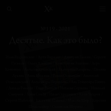
Пирамидное чувство
№119 · 2021
Николай Смирнов
Десятые. Как это было?
КРУГЛЫЙ СТОЛ
Квантовый шепот темных систем, или 2010-е
как начало нового века
Илья Будрайтскис
/
Арти Виркант
/
Дмитрий Галкин
/
Сергей
Александра Першеева, Илья Будрайтскис, Екатерина
Гуськов
/
Ольга Давыдик
/
Константин Зацепин
/
Лера
Лазарева, Станислав Шурипа
Конончук
/
Алексей Кучанский
/
Екатерина Лазарева
/
Полина
Лукина
/
Анна Нижник
/
Роман Осминкин
/
Анатолий
ИТОГИ
Осмоловский
/
Александра Першеева
/
Ана Тейшейра Пинто
Ставки сделаны
/
Дильда Рамазан
/
Егор Рогалев
/
Наталья Серкова
/
Николай
Хаим Сокол
Смирнов
/
Хаим Сокол
/
Иван Стрельцов
/
Кети Чухров
/
Сергей Шабохин
/
Кястутис Шапока
/
Максим Шер
/
Керстин
ТЕКСТ ХУДОЖНИКА
Штакемайер
/
Станислав Шурипа
Новая нормализация: все у нас будет хорошо