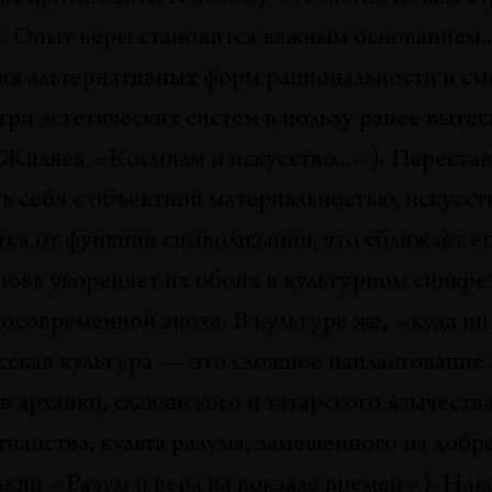
. Опыт веры становится важным основанием..
ия альтернативных форм рациональности и с
три эстетических систем в пользу ранее выте
 Жиляев «Космизм и искусство...»). Перестав
 себя с объектной материальностью, искусств
ся от функции символизации, что сближает его
новь укореняет их обоих в культурном синкре
осовременной эпохе. В культуре же, «куда ни
усская культура — это сложное напластование
в архаики, славянского и татарского язычеств
тианства, культа разума, замешенного на добр
алкин «Разум и вера на вокзале времен»). Нак