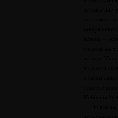
«Отсутствие,
проявление э
от отождеств
завершенного 
истина — кон
очередь дает
некогда Иису
на самом дел
«Зачем давать
если это ник
Небесное?» (
И все же,
продолжает н