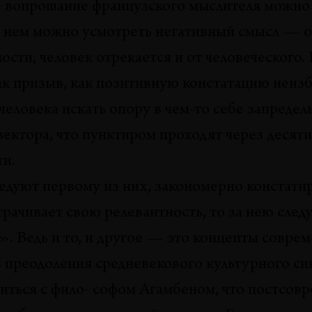
е вопрошание французского мыслителя можно
 в нем можно усмотреть негативный смысл — 
ности, человек отрекается и от человеческого
ак призыв, как позитивную констатацию неизб
человека искать опору в чем-то себе запредел
 вектора, что пунктиром проходят через десят
и.
следуют первому из них, закономерно констат
рачивает свою релевантность, то за нею след
». Ведь и то, и другое — это концепты соврем
 преодоления средневекового культурного си
ситься с фило- софом Агамбеном, что постсов