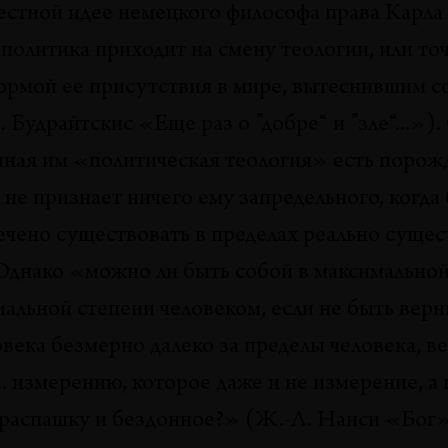
естной идее немецкого философа права Карла
АНАЛИЗЫ
политика приходит на смену теологии, или т
Анагогия в космизме и
ормой ее присутствия в мире, вытеснившим 
коммунизм
Будрайтскис «Еще раз о ”добре“ и ”зле“...»)
Кети Чухров
ная им «политическая теология» есть порожд
КНИГИ
 не признает ничего ему запредельного, когда
Фабрикация критики.
ечено существовать в пределах реально сущ
«Термит». Бюллетень
Однако «можно ли быть собой в максимальной
художественной критики.
мальной степени человеком, если не быть вер
Центр современного
искусства «Винзавод» и
овека безмерно далеко за пределы человека, 
Институт «База» Т. 1–3,
.. измерению, которое даже и не измерение, а 
2018–2020
распашку и бездонное?» (Ж.-Л. Нанси «Бог»
Ксения Голубович