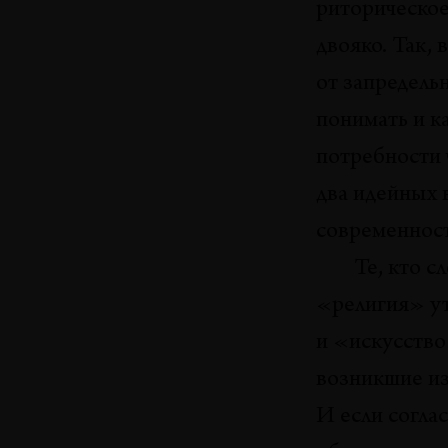
риторическо
двояко. Так,
от запредель
понимать и к
потребности 
два идейных
современност
Те, кто 
«религия» ут
и «искусство
возникшие из
И если согла