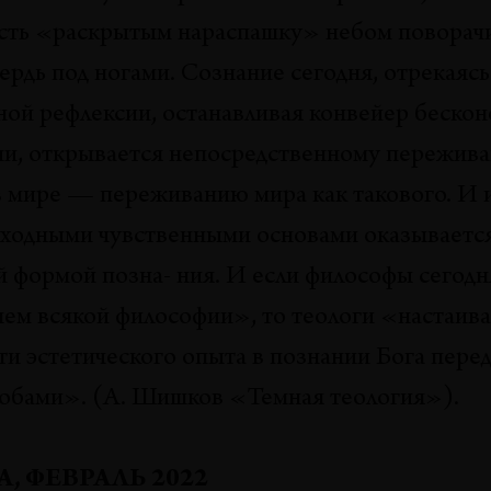
сть «раскрытым нараспашку» небом поворач
вердь под ногами. Сознание сегодня, отрекаясь
ой рефлексии, останавливая конвейер бескон
и, открывается непосредственному пережив
 мире — переживанию мира как такового. И 
исходными чувственными основами оказываетс
̆ формой позна- ния. И если философы сегод
нем всякой философии», то теологи «настаив
ти эстетического опыта в познании Бога пер
собами». (А. Шишков «Темная теология»).
, ФЕВРАЛЬ 2022