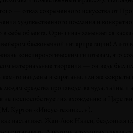
 поломка и Божественный мрак...»). Наглядн
того — отказ современного искусства от Про
ления художественного послания и конкретно
в себе объекта. Ори- гинал заменяется каскад
вейером бесконечной интерпретации! А это 
 жизнь конспирологическим гипотезам, что со
сом материальные творения — он ведь был п
е кем-то найдены и спрятаны, или же сокрыты
 людям средства производства чуда, тайны и 
ак не поспособствует их вхождению в Царстви
М. Куртов «Иисус-техник...»).
 как настаивает Жан-Люк Нанси, бездонная г
ас притягивать. А потому «теология начала с