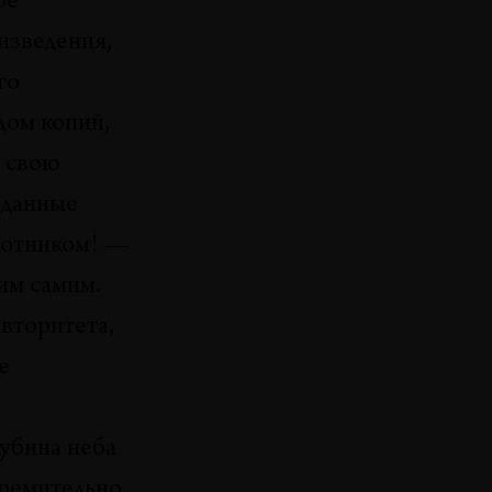
ое
изведения,
го
ом копий,
в свою
зданные
лотником! —
 им самим.
авторитета,
е
лубина неба
тремительно