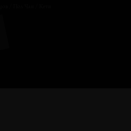
цов
/
Пол Чан
/
Кети
ПУБЛИКАЦИИ
Иконическое
присутствие: образы в
религиозных традициях
Ханс Бельтинг
Космизм и искусство: от
факта к проекту
Анастасия Гачева, Арсений
Жиляев