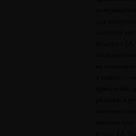
возвращаться
для построен
акцентов вну
культур» (А.
отождествлять
не отказывает
а точнее — в
присущ был д
религия; и р
живучих слое
изводов хрис
и т.д.» (Д. Г