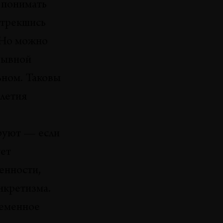
 понимать
отрекшись
. Но можно
ывной
ьном. Таковы
илетия
ируют — если
ует
енности,
нкретизма.
ременное