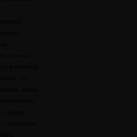
.
мещения
сняемых
ая
о, однако,
 с религией,
тизме, что
 копни, везде
 вполне себе
а, разных
е социализма
онец,