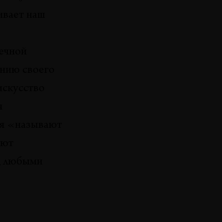
ивает наш
ечной
анию своего
искусство
я
ня «называют
ают
ед любыми