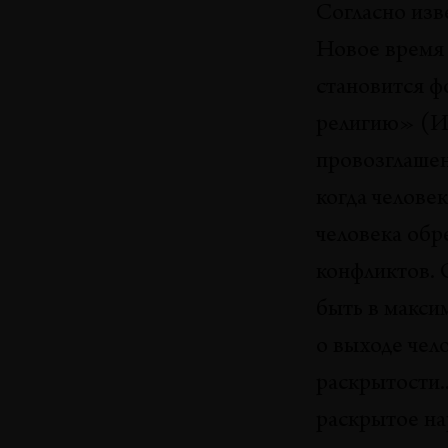
Согласно изв
Аутотрофия: апология и
Новое время 
апофатика
становится ф
Георгий Литичевский
религию» (И. 
провозглашен
Аллегория жертвенности
когда человек
Иван Стрельцов
человека обр
конфликтов. 
быть в макси
о выходе чел
раскрытости.
раскрытое на