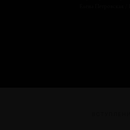
Елена Петровская
/
ТЕКСТ ХУДОЖНИКА
Дух рецессии
Пол Чан
РЕФЛЕКСИИ
Отсутствие, поломка и
Божественный мрак: еще о
нескольких особенностях
новейшего искусства
ВСТУПЛЕН
Наталья Серкова