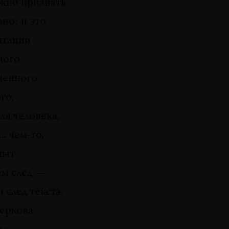
ужно признать
но: и это
нтации
ного
менного
го,
ля человека,
. чем-то,
пыт
ем след —
 след текста,
еркова