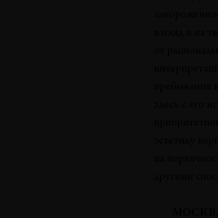
завороженно
взгляд и на т
от рациональн
интерпретаци
пребывания в
здесь с его 
приоритетнои
эстетику кор
на первичнос
другими спо
МОСКВА