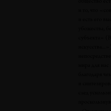
общество ест
и то, что «со
и есть его в
убожества, б
субъекта» (В
искусства...
непосредстве
мира для нас 
благодаря че
и синтезиров
след ускольз
проскользнув