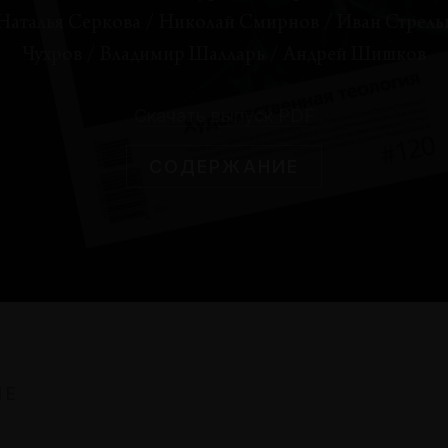
Владимир Шалларь
Наталья Серкова
/
Николай Смирнов
/
Иван Стрель
Чухров
/
Владимир Шалларь
/
Андрей Шишков
ИССЛЕДОВАНИЯ
Искусство как алхимия
Скачать выпуск PDF
или праксис всеединства
СОДЕРЖАНИЕ
Николай Смирнов
ТЕОРИИ
Темная теология:
богословская эстетика и
богопознание
Андрей Шишков
ИЕ