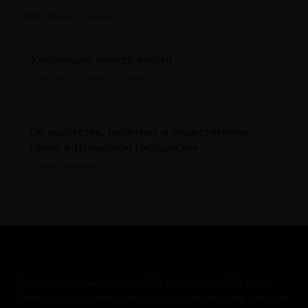
СВЯЗАННЫЕ СТАТЬИ
Улетающий монстр власти
Дмитрий Голынко-Вольфсон · ВЫПУСК #17
Об искусстве, политике и общественной
сфере в Испанском государстве
Дарья Пыркина · ВЫПУСК #58
Художественный журнал (ХЖ) издаётся с 1993 года.
Первое в постсоветском пространстве издание о теории