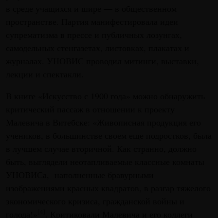
в среде учащихся и шире — в общественном
пространстве. Партия манифестировала идеи
супрематизма в прессе и публичных лозунгах,
самодельных стенгазетах, листовках, плакатах и
журналах. УНОВИС проводил митинги, выставки,
лекции и спектакли.
В книге «Искусство с 1900 года» можно обнаружить
критический пассаж в отношении к проекту
Малевича в Витебске: «Живописная продукция его
учеников, в большинстве своем еще подростков, была
в лучшем случае вторичной. Как странно, должно
быть, выглядели неотапливаемые классные комнаты
УНОВИСа, наполненные бравурными
изображениями красных квадратов, в разгар тяжелого
экономического кризиса, гражданской войны и
голода!»
. Критиковали Малевича и его коллеги
[4]