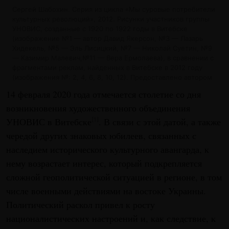
Сергей Шабохин. Серия из цикла «Мы суровые потребители
культурных революций», 2012. Рисунки участников группы
УНОВИС, созданные с 1920 по 1922 годы в Витебске
(изображение №1 — автор Давид Якерсон, №3 — Лазарь
Хидекель, №5 — Эль Лисицкий, №7 — Николай Суетин, №9
— Казимир Малевич,№11 — Вера Ермолаева), в сравнении с
фрагментами реклам, найденных в Витебске в 2012 году
(изображения №: 2, 4, 6, 8, 10, 12). Предоставлено автором
14 февраля 2020 года отмечается столетие со дня
возникновения художественного объединения
УНОВИС в Витебске
. В связи с этой датой, а также
[1]
чередой других знаковых юбилеев, связанных с
наследием исторического культурного авангарда, к
нему возрастает интерес, который подкрепляется
сложной геополитической ситуацией в регионе, в том
числе военными действиями на востоке Украины.
Политический раскол привел к росту
националистических настроений и, как следствие, к