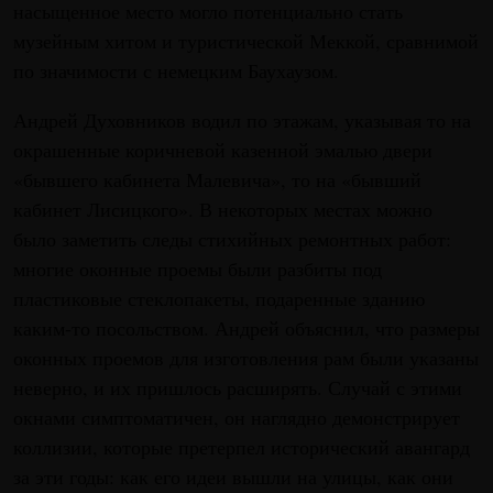
насыщенное место могло потенциально стать
музейным хитом и туристической Меккой, сравнимой
по значимости с немецким Баухаузом.
Андрей Духовников водил по этажам, указывая то на
окрашенные коричневой казенной эмалью двери
«бывшего кабинета Малевича», то на «бывший
кабинет Лисицкого». В некоторых местах можно
было заметить следы стихийных ремонтных работ:
многие оконные проемы были разбиты под
пластиковые стеклопакеты, подаренные зданию
каким-то посольством. Андрей объяснил, что размеры
оконных проемов для изготовления рам были указаны
неверно, и их пришлось расширять. Случай с этими
окнами симптоматичен, он наглядно демонстрирует
коллизии, которые претерпел исторический авангард
за эти годы: как его идеи вышли на улицы, как они