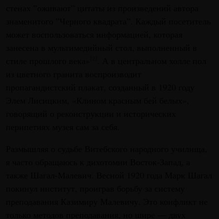
стенах ”оживают” цитаты из произведений автора
знаменитого ”Черного квадрата”. Каждый посетитель
может воспользоваться информацией, которая
занесена в мультимедийный стол, выполненный в
стиле прошлого века»
. А в центральном холле пол
[2]
из цветного гранита воспроизводит
пропагандистский плакат, созданный в 1920 году
Элем Лисицким, «Клином красным бей белых»,
говорящий о реконструкции и исторических
перипетиях музея сам за себя.
Размышляя о судьбе Витебского народного училища,
я часто обращаюсь к дихотомии Восток-Запад, а
также Шагал-Малевич. Весной 1920 года Марк Шагал
покинул институт, проиграв борьбу за систему
преподавания Казимиру Малевичу. Это конфликт не
только методов преподавания, но шире — двух