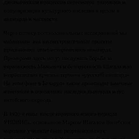
динамическим процессам пересмотра, рецепции и
популяризации культурного наследия в це­лом и
авангарда в частности.
Через оптику постколониальных исследований мы
наблюдаем, как нациестроительные проекты
присваивают опыт исторического авангарда.
Примерами здесь могут послужить борьба за
украинскость Малевича и белорусскость Шагала или
возрастающая критика термина «русский авангард».
На этом фоне в Беларуси также происходят заметные
изменения в отношении наследия авангарда и его
витебского периода.
В 1920-е годы, после короткого яркого периода
УНОВИСа, основанное Марком Шагалом Витебское
народное училище было реорганизовано с
понижением статуса в Художественный техникум,