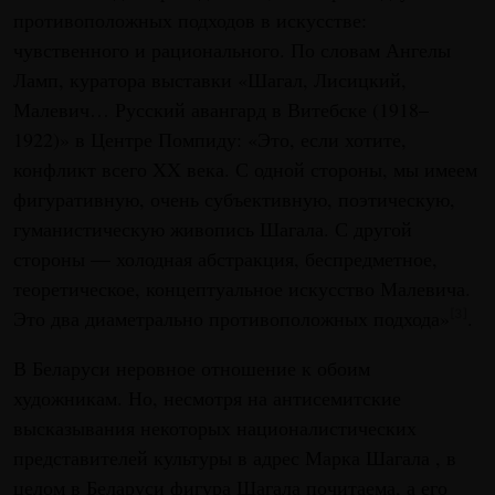
противоположных подходов в искусстве:
чувственного и рационального. По словам Ангелы
Ламп, куратора выставки «Шагал, Лисицкий,
Малевич… Русский авангард в Витебске (1918–
1922)» в Центре Помпиду: «Это, если хотите,
конфликт всего XX века. С одной стороны, мы имеем
фигуративную, очень субъективную, поэтическую,
гуманистическую живопись Шагала. С другой
стороны — холодная абстракция, беспредметное,
теоретическое, концептуальное искусство Малевича.
Это два диаметрально противоположных подхода»
.
[3]
В Беларуси неровное отношение к обоим
художникам. Но, несмотря на антисемитские
высказывания некоторых националистических
представителей культуры в адрес Марка Шагала , в
целом в Беларуси фигура Шагала почитаема, а его