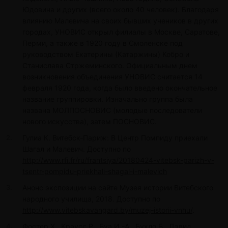
Юдовина и других (всего около 40 человек). Благодаря
влиянию Малевича на своих бывших учеников в других
городах, УНОВИС открыл филиалы в Москве, Саратове,
Перми, а также в 1920 году в Смоленске под
руководством Екатерины (Катаржины) Кобро и
Станислава Стржеминского. Официальным днем
возникновения объединения УНОВИС считается 14
февраля 1920 года, когда было введено окончательное
название группировки. Изначально группа была
названа МОЛПОСНОВИС (молодые последователи
нового искусства), затем ПОСНОВИС.
Гулиа К. Витебск-Париж: В Центр Помпиду приехали
Шагал и Малевич. Доступно по
http://www.rfi.fr/ru/frantsiya/20180424-vitebsk-parizh-v-
tsentr-pompidu-priekhali-shagal-i-malevich
Анонс экспозиции на сайте Музея истории Витебского
народного училища, 2018. Доступно по
http://www.vitebskavangard.by/muzej-istorii-vnhu/
.
Фостер Х., Краусс Р., Буа И.-А., Бухло Б., Дэвид