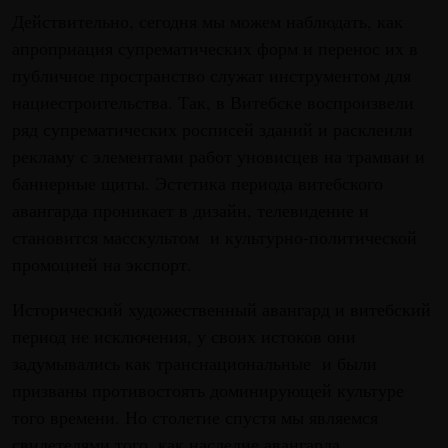
Действительно, сегодня мы можем наблюдать, как
апроприация супрематических форм и перенос их в
публичное пространство служат инструментом для
нациестроительства. Так, в Витебске воспроизвели
ряд супрематических росписей зданий и расклеили
рекламу с элементами работ уновисцев на трамваи и
баннерные щиты. Эстетика периода витебского
авангарда проникает в дизайн, телевидение и
становится масскультом и культурно-политической
промоцией на экспорт.
Исторический художественный авангард и витебский
период не исключения, у своих истоков они
задумывались как транснациональные и были
призваны противостоять доминирующей культуре
того времени. Но столетие спустя мы являемся
свидетелями того, как наследие авангарда