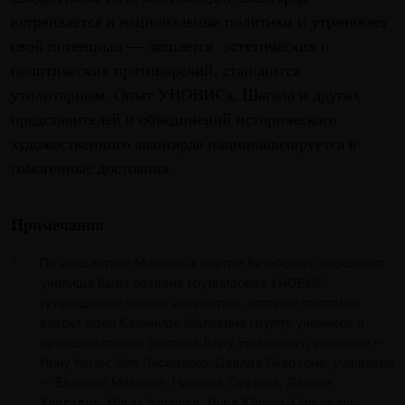
встраивается в национальные политики и утрачивает
свой потенциал — лишается эстетических и
политических противоречий, становится
утилитарным. Опыт УНОВИСа, Шагала и других
представителей и объединений исторического
художественного авангарда национализируется в
гомогенные достояния.
Примечания
По инициативе Малевича внутри Витебского народного
училища была создана группировка УНОВИС
(утвердители нового искусства), которое сплотило
вокруг идей Казимира Малевича группу учеников и
преподавателей: ректора Веру Ермолаеву, учителей —
Нину Коган, Эля Лисицкого, Давида Якерсона, учащихся
— Евгению Магарил, Николая Суетина, Лазаря
Хидекеля, Илью Чашника, Льва Юдина, Соломона