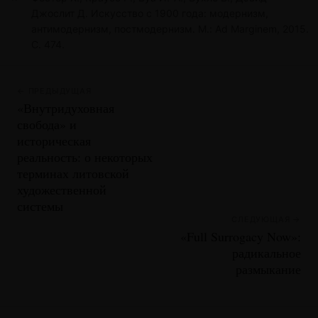
Джослит Д. Искусство с 1900 года: модернизм,
антимодернизм, постмодернизм. М.: Ad Marginem, 2015.
С. 474.
← ПРЕДЫДУЩАЯ
«Внутридуховная
свобода» и
историческая
реальность: о некоторых
терминах литовской
художественной
системы
СЛЕДУЮЩАЯ →
«Full Surrogacy Now»:
радикальное
размыкание