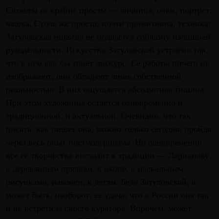
Сюжеты ее крайне просты — яичница, очки, портрет,
чашка. Столь же проста, почти примитивна, техника:
Затуловская никогда не поддается соблазну излишней
рукодельности. Искусство Затуловской устроено так,
что в нем как бы тонет дискурс. Ее работы ничего не
изображают, они обладают лишь собственной
реальностью. В них ощущается абсолютная тишина.
При этом художница остается одновременно и
традиционной, и актуальной. Очевидно, что так
писать, как пишет она, можно только сегодня, пройдя
через весь опыт постмодернизма. Но одновременно
все ее творчество восходит к традиции — Ларионову,
к деревянным прялкам, к иконе, к наскальным
рисунками, наконец, к детям. Беда Затуловской, а
может быть, наоборот, ее удача, что в России она так
и не встретила своего куратора. Впрочем, может