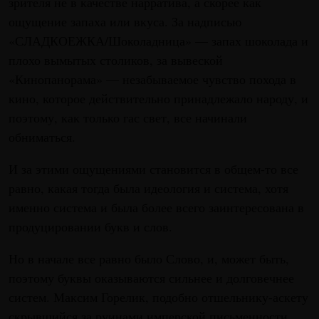
зрителя не в качестве нарратива, а скорее как
ощущение запаха или вкуса. За надписью
«СЛАДКОЕЖКА/Шоколадница» — запах шоколада и
плохо вымытых столиков, за вывеской
«Кинопанорама» — незабываемое чувство похода в
кино, которое действительно принадлежало народу, и
поэтому, как только гас свет, все начинали
обниматься.
И за этими ощущениями становится в общем-то все
равно, какая тогда была идеология и система, хотя
именно система и была более всего заинтересована в
продуцировании букв и слов.
Но в начале все равно было Слово, и, может быть,
поэтому буквы оказываются сильнее и долговечнее
систем. Максим Горелик, подобно отшельнику-аскету
скрывшийся за руинами имперской письменности,