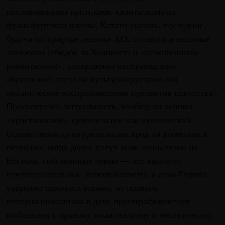
послевоенными критиками капитализма из
франкфуртской школы. Кстати сказать, последние,
будучи по природе людьми XIX столетия и ведомые
эмоциями (обидой за Холокост) и «реакционным
романтизмом», совершенно несправедливо
обрушились тогда на культуриндустрию (на
механическое воспроизведение предметов искусства),
Просвещение, визуальность, вообще на основы
«христианской» цивилизации как иконической.
Однако левая культурная акция вряд ли возможна в
ситуации, когда давно потух маяк социализма на
Востоке, собственные левые — это какие-то
нечленораздельные антиглобалисты, а сама Европа
уверенно движется вправо, от правого
интернационализма в духе проштрафившегося
глобализма к правому национализму и местничеству.