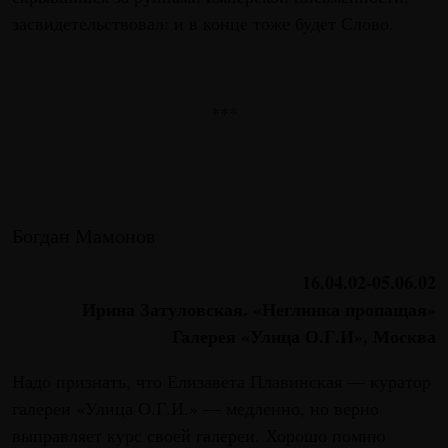
засвидетельствовал: и в конце тоже будет Слово.
***
Богдан Мамонов
16.04.02-05.06.02
Ирина Затуловская. «Неглинка пропащая»
Галерея «Улица О.Г.И», Москва
Надо признать, что Елизавета Плавинская — куратор
галереи «Улица О.Г.И.» — медленно, но верно
выправляет курс своей галереи. Хорошо помню