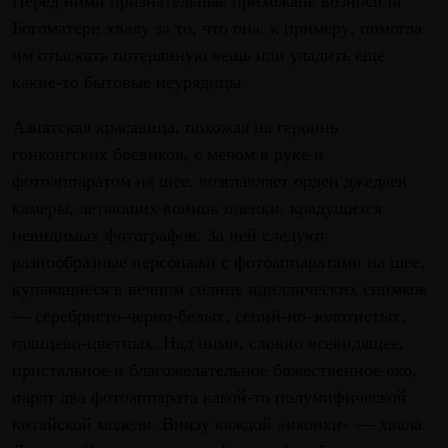
Перед ними признательные прихожане возносили
Богоматери хвалу за то, что она, к примеру, помогла
им отыскать потерянную вещь или уладить еще
какие-то бытовые неурядицы.
Азиатская красавица, похожая на героинь
гонконгских боевиков, с мечом в руке и
фотоаппаратом на шее, возглавляет орден джедаев
камеры, летающих воинов пленки, крадущихся
невидимых фотографов. За ней следуют
разнообразные персонажи с фотоаппаратами на шее,
купающиеся в вечном солнце идиллических снимков
— серебристо-черно-белых, сепий-но-золотистых,
глянцево-цветных. Над ними, словно всевидящее,
пристальное и благожелательное божественное око,
парят два фотоаппарата какой-то полумифической
китайской модели. Внизу каждой «иконки» — хвала