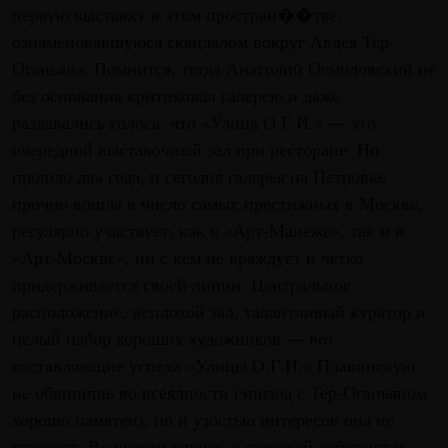
первую выставку в этом простран��тве,
ознаменовавшуюся скандалом вокруг Авдея Тер-
Оганьяна. Помнится, тогда Анатолий Осмоловский не
без основания критиковал галерею и даже
раздавались голоса, что «Улица О.Г.И.» — это
очередной выставочный зал при ресторане. Но
прошло два года, и сегодня галерея на Петровке
прочно вошла в число самых престижных в Москве,
регулярно участвует, как в «Арт-Манеже», так и в
«Арт-Москве», ни с кем не враждует и четко
придерживается своей линии. Центральное
расположение, неплохой зал, талантливый куратор и
целый набор хороших художников — вот
составляющие успеха «Улицы О.Г.И.» Плавинскую
не обвинишь во всеядности (эпизод с Тер-Оганьяном
хорошо памятен), но и узостью интересов она не
страдает. Во всяком случае, с галереей работают и