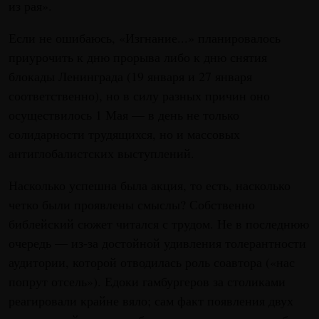
из рая».
Если не ошибаюсь, «Изгнание...» планировалось
приурочить к дню прорыва либо к дню снятия
блокады Ленинграда (19 января и 27 января
соответственно), но в силу разных причин оно
осуществилось 1 Мая — в день не только
солидарности трудящихся, но и массовых
антиглобалистских выступлений.
Насколько успешна была акция, то есть, насколько
четко были проявлены смыслы? Собственно
библейский сюжет читался с трудом. Не в последнюю
очередь — из-за достойной удивления толерантности
аудитории, которой отводилась роль соавтора («нас
попрут отсель»). Едоки гамбургеров за столиками
реагировали крайне вяло; сам факт появления двух