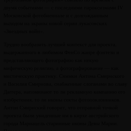
двумя событиями — с последними пароксизмами IV
Московской фотобиеннале и с долгожданным
выходом на экраны новой серии лукасовских
«Звездных войн».
Трудно вообразить лучший контекст для проекта,
выдержанного в любимом ФенСо жанре фэнтези и
представляющего фотографию как некую
мифическую религию, а фотографирование — как
мистическую практику. Снимки Антона Смирнского
и Василия Смирнова, снабженные слоганами во славу
Даггера, напоминают то ли рекламную кампанию его
изобретения, то ли иконы секты фотопоклонников.
Антон Смирнский говорит, что отправной точкой
проекта были увиденные им в кирхе австрийского
города Мариацель старинные иконы Девы Марии.