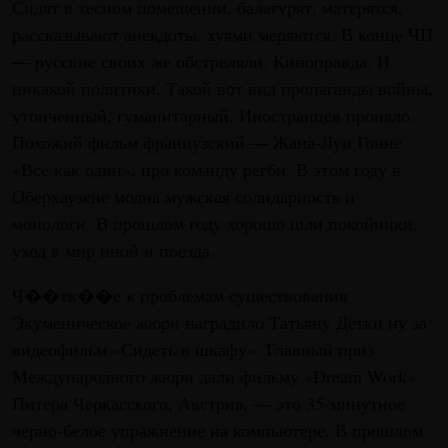
Сидят в тесном помещении, балагурят, матерятся,
рассказывают анекдоты, хуями меряются. В конце ЧП
— русские своих же обстреляли. Киноправда. И
никакой политики. Такой вот вид пропаганды войны,
утонченный, гуманитарный. Иностранцев проняло.
Похожий фильм французский — Жана-Луи Гонне
«Все как один», про команду регби. В этом году в
Оберхаузене модна мужская солидарность и
монологи. В прошлом году хорошо шли покойники,
уход в мир иной и поезда.
Ч��тк��е к проблемам существования
Экуменическое жюри наградило Татьяну Детки ну за
видеофильм «Сидеть в шкафу». Главный приз
Международного жюри дали фильму «Dream Work»
Питера Черкасского, Австрия, — это 35-минутное
черно-белое упражнение на компьютере. В прошлом