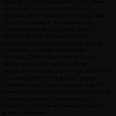
видеть красоту, пусть и запретную. Излюбленный
сюжет Араки — обнаженные гейши. Но их
прекрасные тела перевязаны веревками и ремнями.
Зачастую они повешены или распинаемы на
перекладинах, потолках, в дверных проемах.
Художник окружает их иногда резиновыми
ящерицами и динозаврами, делая свой образ ада
игрушечным, но отнюдь не менее жутким.
Фотографии Нобуяси Араки несут в себе всю
амбивалентность, всю противоречивость
современного искусства. С одной стороны, фотограф
предельно критичен по отношению к культуре,
построенной на соблазне и совращении, с другой —
критику механизмов соблазна он может облечь лишь
в те же одежды (точнее, снять эти одежды), за
которыми уже отсутствует подлинная реальность, а
значит, и сам соблазн.