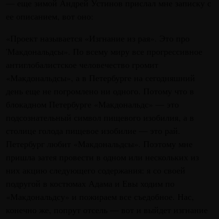
— еще зимой Андрей Устинов прислал мне записку с
ее описанием, вот оно:
«Проект называется «Изгнание из рая». Это про
'Макдональдсы». По всему миру все прогрессивное
антиглобалистское человечество громит
«Макдональдсы», а в Петербурге на сегодняшний
день еще не погромлено ни одного. Потому что в
блокадном Петербурге «Макдональдс» — это
подсознательный символ пищевого изобилия, а в
столице голода пищевое изобилие — это рай.
Петербург любит «Макдональдсы». Поэтому мне
пришла затея провести в одном или нескольких из
них акцию следующего содержания: я со своей
подругой в костюмах Адама и Евы ходим по
«Макдональдсу» и пожираем все съедобное. Нас,
конечно же, попрут отсель — вот и выйдет изгнание