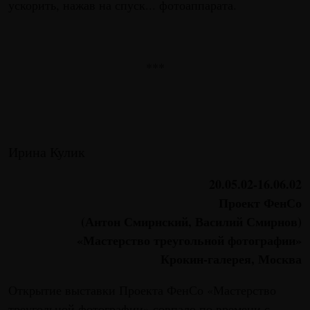
ускорить, нажав на спуск... фотоаппарата.
***
Ирина Кулик
20.05.02-16.06.02
Проект ФенСо
(Антон Смирнский, Василий Смирнов)
«Мастерство треугольной фотографии»
Крокин-галерея, Москва
Открытие выставки Проекта ФенСо «Мастерство
треугольной фотографии» совпало по времени с