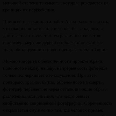
меньшей степени те смыслы, которые рождаются на
границах их пересечения.
При всей изысканности работ Араки можно сказать,
что главное остается для него как бы за кадром, а
достигается это сочетанием различных сюжетов,
например, мертвое дерево и обнаженное женское
тело, обезлюдевший город и пестрая толпа в Токио.
Можно говорить о бесконечности проекта Араки,
подобного некому напеву; непрерывность фоторяда
только подчеркивает это ощущение. При этом,
повторяю, трагизм бытия, обреченного на смерть,
фотограф передает не через отталкивающие образы
разложения или гниения, что часто бывает
свойственно современной фотографии. Обреченность
открывается ему именно там, где человек привык