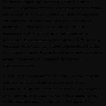
которое по характеру только зрелище и только
бизнес, в короткометражках и видео возможно личное
высказывание. С Оберхаузена начинаются карьеры и
коммерческих режиссеров, поэтому здесь много
дебютов. С Оберхаузенского манифеста (1962)
началось новое, послевоенное, немецкое кино
(большое). Но возникло мероприятие в 1954-м, когда
немецкое кино было разрушено поражением в войне
и денацификацией. Как любой бизнес, немецкое кино
начало подниматься с дешевой продукции —
короткометражек.
В этом году в Оберхаузене за фильм «Сука» получил
еще две награды двадцатисемилетний Игорь
Волошин, на других фестивалях лента уже нахватала
кучу премий; один приз от жюри фестиваля. Кино,
якобы документальное, о русских бойцах в Чечне.