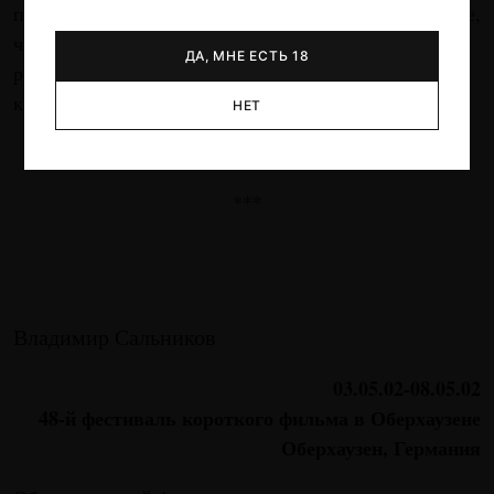
получил наглядный и развернутый ответ. То ли более,
чем готово, то ли менее, чем готово, то ли вообще не
ДА, МНЕ ЕСТЬ 18
распознает его, то ли уже пресыщено радикализмом,
как гамбургерами.
НЕТ
***
Владимир Сальников
03.05.02-08.05.02
48-й фестиваль короткого фильма в Оберхаузене
Оберхаузен, Германия