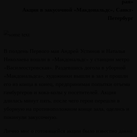
рая»
Акция в закусочной «Макдональдс», Санкт-
Петербург
В полдень Первого мая Андрей Устинов и Наталья
Николаева вошли в «Макдональдс» у станции метро
«Василеостровская». Раздевшись догола в уборной
«Макдональдса», художники вышли в зал и прошли
его из конца в конец, предпринимая попытки отъема
гамбургеров и кока-колы у посетителей. Акция
длилась минут пять, после чего герои перешли в
уборную на противоположном конце зала, оделись и
покинули закусочную.
Лично мне о готовящейся акции было известно давно