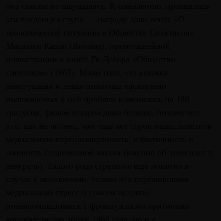
она совсем не ощущалась. К сожалению, проявилась
эта тенденция глупо — награду дали ленте «О
теологической ситуации в Обществе Спектакля»
Масаюки Каваи (Япония), прямолинейной
иллюстрации к книге Ги Дебора «Общество
спектакля» (1967). Мало того, что книжка
неактуальна и левая политика касательно
поднимаемых в ней проблем изменилась на 180
градусов, фильм устарел даже больше, потому что
кто, как не японец, мог еще лет сорок назад заметить
медиальную перенасыщенность, избыточность и
лживость современной жизни (именно об этом идет в
нем речь). Такого рода стратегия еще понятна в
случае с москвичами, только что пережившими
медиальный стресс и совсем недавно
познакомившимися с французскими критиками
консюме-ризма эпохи 1968 года, но и с