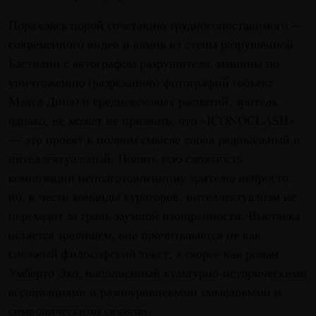
Поражаясь порой сочетанию трудносопоставимого —
современного видео и камня из стены разрушенной
Бастилии с автографом разрушителя, машины по
уничтожению (разрезанию) фотографий (объект
Макса Дина) и средневековых распятий, зритель,
однако, не может не признать, что «ICONOCLASH»
— это проект в полном смысле слова радикальный и
интеллектуальный. Понять всю сложность
композиции неподготовленному зрителю непросто,
но, к чести команды кураторов, интеллектуализм не
переходит за грань заумной изощренности. Выставка
остается зрелищем, она прочитывается не как
сложный философский текст, а скорее как роман
Умберто Эко, наполненный культурно-историческими
ассоциациями и разноуровневыми смысловыми и
символическими связями.