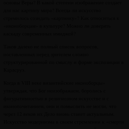
основы Веры? В какой степени изображение создает
для нас картину мира? Всегда ли искусство
стремилось созидать «картинку»? Как относиться к
«иконоборцам» в культуре? Можно ли доверять
каскаду современных имиджей?
Таков далеко не полный список вопросов,
поставленных перед зрителем сложно
структурированной по смыслу и форме экспозиции в
Карлсруэ.
Когда в VIII веке византийские иконоборцы»
утверждая, что Бог неизображаем, боролись с
фигуративноетыо в религиозном искусстве и с
иконопочитанием, они и помыслить не могли, что
через 12 веков их Дело вновь станет актуальным.
Искусство модернизма в своем стремлении к «смерти