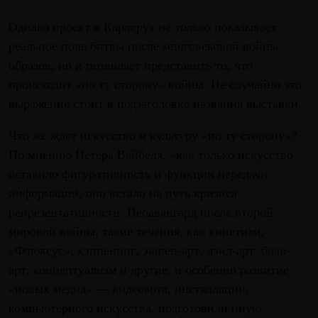
Однако проект в Карлсруэ не только показывает
реальное поле битвы после многовековой войны
образов, но и позволяет представить то, что
происходит «по ту сторону» войны. Не случайно это
выражение стоит в подзаголовке названия выставки.
Что же ждет искусство и культуру «по ту сторону»?
По мнению Петера Вайбеля, «как только искусство
оставило фигуративность и функции передачи
информации, оно встало на путь кризиса
репрезентативности. Неоавангард после второй
мировой войны, такие течения, как кинетизм,
«Флюксус», хэппенинг, экшен-арт, лэнд-арт, боди-
арт, концептуализм и другие, и особенно развитие
«новых медиа» — видеоарта, инсталляции,
компьютерного искусства, подготовили иную