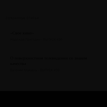
СВЯЗАННЫЕ СТАТЬИ
«Свое кино»
Надежда Пригодич · ВЫПУСК #30
О поверхностном телевидении со знаком
качества
Евгений Майзель · ВЫПУСК #30