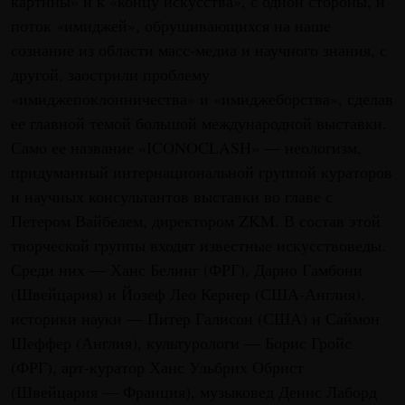
картины» и к «концу искусства», с одной стороны, и
поток «имиджей», обрушивающихся на наше
сознание из области масс-медиа и научного знания, с
другой, заострили проблему
«имиджепоклонничества» и «имиджеборства», сделав
ее главной темой большой международной выставки.
Само ее название «ICONOCLASH» — неологизм,
придуманный интернациональной группой кураторов
и научных консультантов выставки во главе с
Петером Вайбелем, директором ZKM. В состав этой
творческой группы входят известные искусствоведы.
Среди них — Ханс Белинг (ФРГ), Дарио Гамбони
(Швейцария) и Йозеф Лео Кернер (США-Англия),
историки науки — Питер Галисон (США) и Саймон
Шеффер (Англия), культурологи — Борис Гройс
(ФРГ), арт-куратор Ханс Ульбрих Обрист
(Швейцария — Франция), музыковед Денис Лаборд