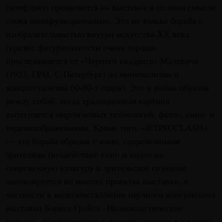
(конфликт) проявляется на выставке в полном смысле
слова полифункционально. Это не только борьба с
изобразительностью внутри искусства XX века
(кризис фигуративности очень хорошо
прослеживается от «Черного квадрата» Малевича
(1923, ГРМ, С-Петербург) до минимализма и
концептуализма 60-80-х годов). Это и война образов
между собой, когда традиционная картина
вытесняется миром новых технологий: фото-, кино- и
видеоизображениями. Кроме того, «ICONOCLASH»
— это борьба образов с нами, современными
зрителями (воздействие кино и видео на
современную культуру и зрительское сознание
анализируется во многих проектах выставки, в
частности в видеоинсталляции научного консультанта
выставки Бориса Гройса «Иконокластические
услады», выступившего в данном случае и в качестве