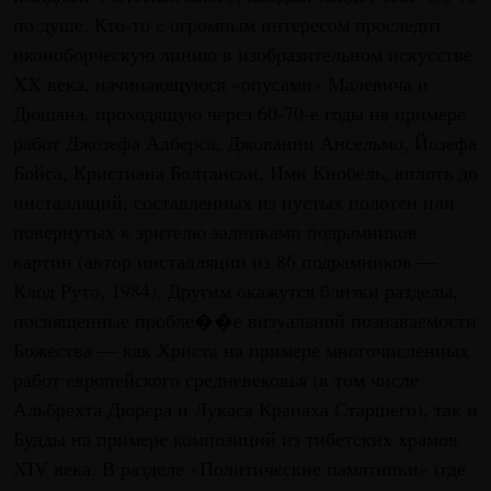
по душе. Кто-то с огромным интересом проследит
иконоборческую линию в изобразительном искусстве
XX века, начинающуюся «опусами» Малевича и
Дюшана, проходящую через 60-70-е годы на примере
работ Джозефа Алберса, Джованни Ансельмо, Йозефа
Бойса, Кристиана Болтански, Ими Кнобель, вплоть до
инсталляций, составленных из пустых полотен или
повернутых к зрителю задниками подрамников
картин (автор инсталляции из 86 подрамников —
Клод Руто, 1984). Другим окажутся близки разделы,
посвященные пробле��е визуальной познаваемости
Божества — как Христа на примере многочисленных
работ европейского средневековья (в том числе
Альбрехта Дюрера и Лукаса Кранаха Старшего), так и
Будды на примере композиций из тибетских храмов
XIV века. В разделе «Политические памятники» (где