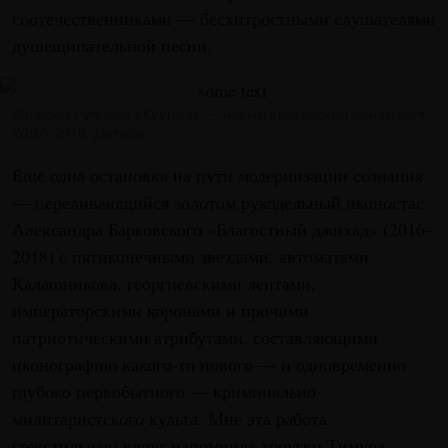
соотечественниками — бесхитростными слушателями
душещипательной песни.
Валерий Руппель «Куурдак — новый киргизский орнамент»,
2007–2016. Деталь
Еще одна остановка на пути модернизации сознания
— переливающийся золотом рукодельный иконостас
Александра Барковского «Благостный джихад» (2016–
2018) с пятиконечными звездами, автоматами
Калашникова, георгиевскими лентами,
императорскими коронами и прочими
патриотическими атрибутами, составляющими
иконографию какого-то нового — и одновременно
глубоко первобытного — криминально-
милитаристского культа. Мне эта работа
(текстильная) вдруг напомнила хоругви Тимура