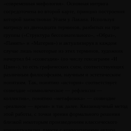
«современная мифология». Основная интрига
сосредоточена во второй карте, принцип построения
которой заимствован Угаем у Лакана. Используя
матрицу из двенадцати терминов, разбитых на три
группы («Структура бессознательного», «Образ»,
«Память» и «Материя») и актуализируя в каждом
случае лишь некоторые из этих терминов, художник
начертил 64 «созвездия» (по числу гексаграмм «И
Цзин»), то есть графических схем, соответствующих
различным философским, научным и эстетическим
понятиям. Так, понятию «история» соответствует
созвездие «символическое — рефлексия —
коллектив», понятию «метафизика» — созвездие
«реальное — время» и так далее. Квазинаучный метод
этой работы, с точки зрения формального решения
близкой некоторым произведениям классического
концептуализма, вместе с комментариями автора