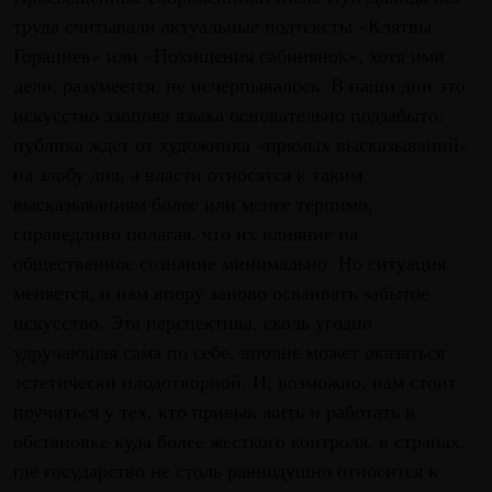
труда считывали актуальные подтексты «Клятвы
Горациев» или «Похищения сабинянок», хотя ими
дело, разумеется, не исчерпывалось. В наши дни это
искусство эзопова языка основательно подзабыто:
публика ждет от художника «прямых высказываний»
на злобу дня, а власти относятся к таким
высказываниям более или менее терпимо,
справедливо полагая, что их влияние на
общественное сознание минимально. Но ситуация
меняется, и нам впору заново осваивать забытое
искусство. Эта перспектива, сколь угодно
удручающая сама по себе, вполне может оказаться
эстетически плодотворной. И, возможно, нам стоит
поучиться у тех, кто привык жить и работать в
обстановке куда более жесткого контроля, в странах,
где государство не столь равнодушно относится к