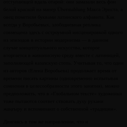
отступающей вдаль отарой: они замазали весь фон
белой краской на манер Übermahlung Макса Эрнста, а
овец пометили буквами латинского алфавита. Как
всегда у Воробьевых, злободневная реплика
совмещена здесь с остроумной инсценировкой одного
из эпизодов в истории модернизма — в данном
случае концептуального искусства, которое
вторгается в живописную среду вместе с латиницей,
заполняющей казахскую степь. Учитывая то, что один
из авторов (Елена Воробьева) продолжает время от
времени писать картины (одновременно испытывая
сомнения в целесообразности этого занятия), можно
предположить, что в «Глобальном тексте» художники
тоже пытаются соответ ствовать духу рухани
жаңғыру и вспоминают о собственной «традиции».
Двигаясь в том же направлении, что и