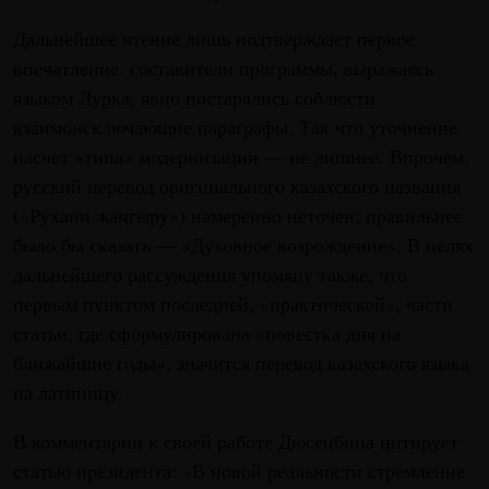
Дальнейшее чтение лишь подтверждает первое
впечатление: составители программы, выражаясь
языком Лурка, явно постарались соблюсти
взаимоисключающие параграфы. Так что уточнение
насчет «типа» модернизации — не лишнее. Впрочем,
русский перевод оригинального казахского названия
(«Рухани жаңғыру») намеренно неточен; правильнее
было бы сказать — «Духовное возрождение». В целях
дальнейшего рассуждения упомяну также, что
первым пунктом последней, «практической», части
статьи, где сформулирована «повестка дня на
ближайшие годы», значится перевод казахского языка
на латиницу.
В комментарии к своей работе Дюсенбина цитирует
статью президента: «В новой реальности стремление