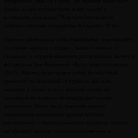
конкретный смысл в стране, где полным ходом идет
борьба за престолонаследие и все гадают о
возможном преемнике 78-летнего президента,
стоящего во главе государства без малого 30 лет.
Прямым откликом на слова Назарбаева, сравнившего
состояние кризиса в стране с болью в плечах (!)
гусеницы, у которой начинают расти крылья, является
фотоколлаж Зои Фальковой «Когда режутся крылья»
(2015). Работа представляет собой трехчастный
орнамент, выложенный из куриных крыльев,
окороков и гузок, то есть мертвой плоти, не
способной ни к каким метаморфозам помимо
разложения. Левая часть триптиха своими
очертаниями напоминает крылья бабочки,
центральная — вышеупомянутую гусеницу, правая
же образует квадрат: идеальная симметрия и