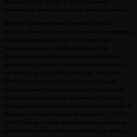
равновесие этой фигуры в корне подрывают
возможность движения в том или ином направлении.
Не все из «альтернативных тезисов» столь же
прямолинейны и критически заточены, как некоторые
из ранее упомянутых работ. Так, киргизские
участники выставки (Медер Ахметов, Улан
Джапаров, Марат Райымкулов, Валерий Руппель)
представили проекты с «мерцающими» смыслами —
как мерцает флаг в работе Джапарова «Флагшток»
(2018), по словам автора, символ «мерцающей»
государственности и одновременно «неочевидных
решений и ситуаций», где, в отличие от ситуации,
изображенной Нурекеевым, есть место для выбора. А
«Куурдак — новый киргизский орнамент»
(2007–
[2]
2016) Руппеля — серия ярких войлочных объектов,
изображающих внутренние органы (сердце, печень,