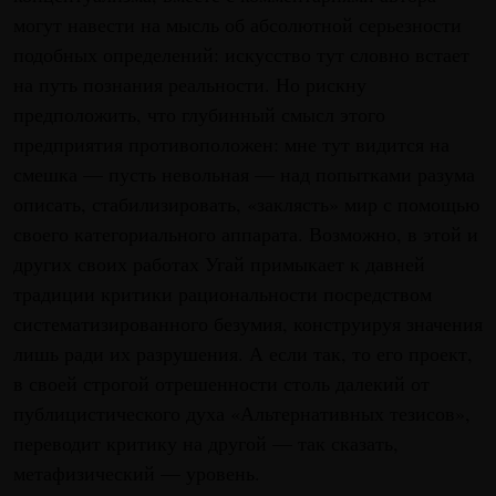
могут навести на мысль об абсолютной серьезности
подобных определений: искусство тут словно встает
на путь познания реальности. Но рискну
предположить, что глубинный смысл этого
предприятия противоположен: мне тут видится на
смешка — пусть невольная — над попытками разума
описать, стабилизировать, «заклясть» мир с помощью
своего категориального аппарата. Возможно, в этой и
других своих работах Угай примыкает к давней
традиции критики рациональности посредством
систематизированного безумия, конструируя значения
лишь ради их разрушения. А если так, то его проект,
в своей строгой отрешенности столь далекий от
публицистического духа «Альтернативных тезисов»,
переводит критику на другой — так сказать,
метафизический — уровень.