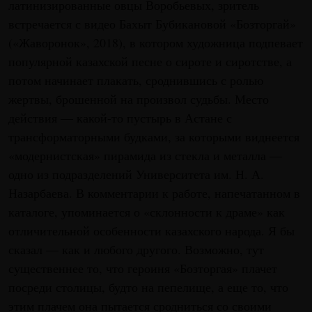
латинизированные овцы Воробьевых, зритель
встречается с видео Бахыт Бубикановой «Бозторгай»
(«Жаворонок», 2018), в котором художница подпевает
популярной казахской песне о сироте и сиротстве, а
потом начинает плакать, сроднившись с ролью
жертвы, брошенной на произвол судьбы. Место
действия — какой-то пустырь в Астане с
трансформаторными будками, за которыми виднеется
«модернистская» пирамида из стекла и металла —
одно из подразделений Университета им. Н. А.
Назарбаева. В комментарии к работе, напечатанном в
каталоге, упоминается о «склонности к драме» как
отличительной особенности казахского народа. Я бы
сказал — как и любого другого. Возможно, тут
существеннее то, что героиня «Бозторгая» плачет
посреди столицы, будто на пепелище, а еще то, что
этим плачем она пытается сродниться со своими