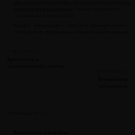
glavy-gosudarstva-vzglyad-v-budushchee-modernizaciya-
obshchestvennogo-soznaniya
. Ссылка приведена по
состоянию на 6 августа 2018.
Куурдак, или куырдак — жаркое из бараньего мяса и
субпродуктов, традиционное блюдо тюркских народов.
← ПРЕДЫДУЩАЯ
Броненосец в
окружении небоскребов
СЛЕДУЮЩАЯ →
Биеннальная
случайность
СВЯЗАННЫЕ СТАТЬИ
Вмешиваясь в разговор