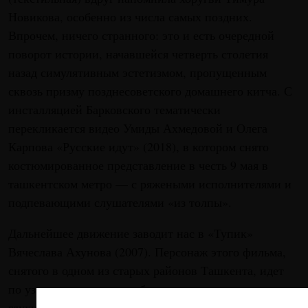
Новикова, особенно из числа самых поздних.
Впрочем, ничего странного: это и есть очередной
поворот истории, начавшейся четверть столетия
назад симулятивным эстетизмом, пропущенным
сквозь призму позднесоветского домашнего китча. С
инсталляцией Барковского тематически
перекликается видео Умиды Ахмедовой и Олега
Карпова «Русские идут» (2018), в котором снято
костюмированное представление в честь 9 мая в
ташкентском метро — с ряжеными исполнителями и
подпевающими слушателями «из толпы».
Дальнейшее движение заводит нас в «Тупик»
Вячеслава Ахунова (2007). Персонаж этого фильма,
снятого в одном из старых районов Ташкента, идет
по узким улицам, где с обеих сторон его окружают
глухие саманные стены, но раз за разом оказывается в