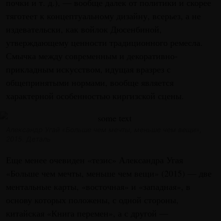
почки и т. д.), — вообще далек от политики и скорее
тяготеет к концептуальному дизайну, всерьез, а не
издевательски, как войлок Дюсенбиной,
утверждающему ценности традиционного ремесла.
Смычка между современным и декоративно-
прикладным искусством, идущая вразрез с
общепринятыми нормами, вообще является
характерной особенностью киргизской сцены.
Александр Угай «Больше чем мечты, меньше чем вещи»,
2015. Деталь
Еще менее очевиден «тезис» Александра Угая
«Больше чем мечты, меньше чем вещи» (2015) — две
ментальные карты, «восточная» и «западная», в
основу которых положены, с одной стороны,
китайская «Книга перемен», а с другой —