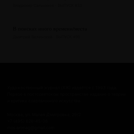
Владимир Сальников · ВЫПУСК #33
В поисках иного времени/места
Дмитрий Виленский · ВЫПУСК #90
Художественный журнал (ХЖ) издаётся с 1993 года.
Первое в постсоветском пространстве издание о теории
и критике современного искусства.
Москва, ул. Малая Дмитровка, 29/2
+7 (495) 626-45-38
mos.artmag@gmail.com