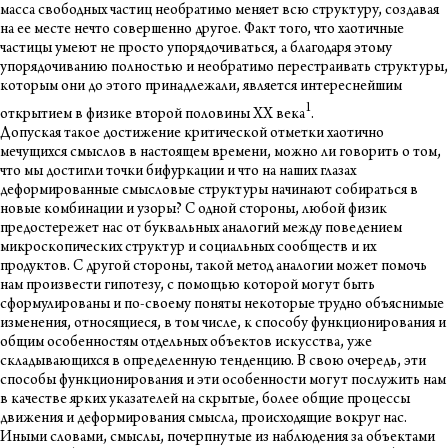
масса свободных частиц необратимо меняет всю структуру, создавая
на ее месте нечто совершенно другое. Факт того, что хаотичные
частицы умеют не просто упорядочиваться, а благодаря этому
упорядочиванию полностью и необратимо перестраивать структуры,
которым они до этого принадлежали, является интереснейшим
1
открытием в физике второй половины ХХ века
.
Допуская такое достижение критической отметки хаотично
мечущихся смыслов в настоящем времени, можно ли говорить о том,
что мы достигли точки бифуркации и что на наших глазах
деформированные смысловые структуры начинают собираться в
новые комбинации и узоры? С одной стороны, любой физик
предостережет нас от буквальных аналогий между поведением
микроскопических структур и социальных сообществ и их
продуктов. С другой стороны, такой метод аналогии может помочь
нам произвести гипотезу, с помощью которой могут быть
сформулированы и по-своему поняты некоторые трудно объяснимые
изменения, относящиеся, в том числе, к способу функционирования и
общим особенностям отдельных объектов искусства, уже
складывающихся в определенную тенденцию. В свою очередь, эти
способы функционирования и эти особенности могут послужить нам
в качестве ярких указателей на скрытые, более общие процессы
движения и деформирования смысла, происходящие вокруг нас.
Иными словами, смыслы, почерпнутые из наблюдения за объектами