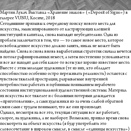
Мартин Лукач. Выставка «Хранение знаков» («Deposit of Signs») в
галерее VUNU, Косиче, 2018
Сегодняшние призывы к очередному поиску нового места для
искусства, эмансипированного от кастрирующих клешней
институций и капитала, снова выглядят неубедительно. Одна из
проблем заключается в том, что — то самое новое место, которое
освобожденное искусство должно занять, никак не может быть
найдено. Снова и снова вновь выработанная стратегия сначала мечется
в потоке рафинированных немест, а затем постепенно успокаивается
и все же находит для себя какое-то всем уже хорошо известное место.
Вместе с этим молодые художники (те из них, кто обладает
способностью особенно остро переживать реальность) остаются с
чувством тяжелой прострации, разрываемые внутренней
потребностью работать и глубинным пониманием нерабочего
состояния институциональной художественной системы. Материал
их искусства все тяжелее и с большими потерями дожидается
«приготовления», а сами художники из-за очень слабой обратной
связи сами с трудом понимают, что же они производят.
Однако, несмотря на все это, текущая ситуация все же работает,
скорее, на художника, а не наоборот. Возможно, пришло время снова
посмотреть на объект искусства (я буду употреблять это
словосочетание в широком смысле, в смысле «единицы искусства»)