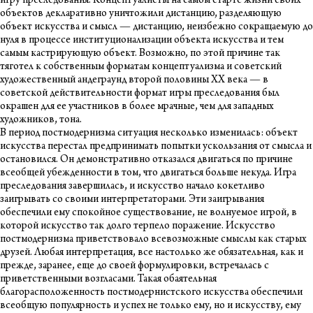
игру преследования. Концептуалисты на самом старте жизни своих
объектов декларативно уничтожили дистанцию, разделяющую
объект искусства и смысл — дистанцию, неизбежно сокращаемую до
нуля в процессе институционализации объекта искусства и тем
самым кастрирующую объект. Возможно, по этой причине так
тяготел к собственным форматам концептуализма и советский
художественный андеграунд второй половины ХХ века — в
советской действительности формат игры преследования был
окрашен для ее участников в более мрачные, чем для западных
художников, тона.
В период постмодернизма ситуация несколько изменилась: объект
искусства перестал предпринимать попытки ускользания от смысла и
остановился. Он демонстративно отказался двигаться по причине
всеобщей убежденности в том, что двигаться больше некуда. Игра
преследования завершилась, и искусство начало кокетливо
заигрывать со своими интерпретаторами. Эти заигрывания
обеспечили ему спокойное существование, не волнуемое игрой, в
которой искусство так долго терпело поражение. Искусство
постмодернизма приветствовало всевозможные смыслы как старых
друзей. Любая интерпретация, все настолько же обязательная, как и
прежде, заранее, еще до своей формулировки, встречалась с
приветственными возгласами. Такая обаятельная
благорасположенность постмодернистского искусства обеспечили
всеобщую популярность и успех не только ему, но и искусству, ему