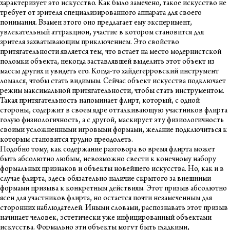
характеризует это искусство. Как было замечено, такое искусство не
требует от зрителя специализированного аппарата для своего
понимания. Взамен этого оно предлагает ему эксперимент,
увлекательный аттракцион, участие в котором становится для
зрителя захватывающим приключением. Это свойство
притягательности является тем, что встает на место модернистской
поломки объекта, некогда заставлявшей выделить этот объект из
массы других и увидеть его. Когда-то хайдегерровский инструмент
ломался, чтобы стать видимым. Сейчас объект искусства подключает
режим максимальной притягательности, чтобы стать инструментом.
Такая притягательность напоминает флирт, который, с одной
стороны, содержит в своем ядре отталкивающую участников флирта
голую физиологичность, а с другой, маскирует эту физиологичность
своими усложненными игровыми формами, желание подключиться к
которым становится трудно преодолеть.
Подобно тому, как содержание разговора во время флирта может
быть абсолютно любым, невозможно свести к конечному набору
формальных признаков и объекты новейшего искусства. Но, как и в
случае флирта, здесь обязательно наличие скрытого за внешними
формами призыва к конкретным действиям. Этот призыв абсолютно
ясен для участников флирта, но остается почти незамеченным для
сторонних наблюдателей. Иными словами, распознавать этот призыв
начинает человек, эстетически уже инфицированный объектами
искусства. Формально эти объекты могут быть гладкими,