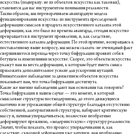
искусства (подчеркну: не из объектов искусства как таковых),
становятся для нас инструментом понимания реальности.
Таким образом, мы переворачиваем авангардную модель
функционирования искусства: из инструмента преследуемой
деформации смыслов и продукта искусственного катализа этой
деформации, как это было во времена авангарда, сегодня искусство
превращается в инструмент проявления, и, как следствие,
естественного катализа деформации. По этой причине, возвращаясь к
поставленному выше вопросу, мы можем сказать: не очевидный факт
свершившегося перехода через точку бифуркации проявит себя в
бегущем за изменениями искусстве. Скорее, это объекты искусства
укажут нам на места деформации, к которым будет иметь смысл
приложить дополнительное усилие для ускорения мутаций.
Внимательное наблюдение за движением объектов искусства
показывает нам, что точка бифуркации достигнута.
Какие же именно наблюдения дают нам основания так говорить?
Точка бифуркации в нашем случае — это момент, в который
смысловые структуры постмодернизма, до этого движущиеся
хаотично и не угрожающие общей структуре благодаря отсутствию
собственной, альтернативной структуры, набирают критическую
массу и, начиная упорядочиваться, полностью необратимо
деформируют прежнюю, «модернистскую» структуру реальности.
Значит, чтобы показать, что процесс упорядочивания и, как
следствие, сквозной деформации уже запущен, нам необходимо