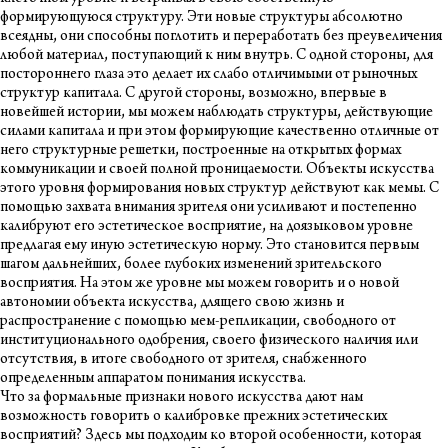
формирующуюся структуру. Эти новые структуры абсолютно
всеядны, они способны поглотить и переработать без преувеличения
любой материал, поступающий к ним внутрь. С одной стороны, для
постороннего глаза это делает их слабо отличимыми от рыночных
структур капитала. С другой стороны, возможно, впервые в
новейшей истории, мы можем наблюдать структуры, действующие
силами капитала и при этом формирующие качественно отличные от
него структурные решетки, построенные на открытых формах
коммуникации и своей полной проницаемости. Объекты искусства
этого уровня формирования новых структур действуют как мемы. С
помощью захвата внимания зрителя они усиливают и постепенно
калибруют его эстетическое восприятие, на доязыковом уровне
предлагая ему иную эстетическую норму. Это становится первым
шагом дальнейших, более глубоких изменений зрительского
восприятия. На этом же уровне мы можем говорить и о новой
автономии объекта искусства, длящего свою жизнь и
распространение с помощью мем-репликации, свободного от
институционального одобрения, своего физического наличия или
отсутствия, в итоге свободного от зрителя, снабженного
определенным аппаратом понимания искусства.
Что за формальные признаки нового искусства дают нам
возможность говорить о калибровке прежних эстетических
восприятий? Здесь мы подходим ко второй особенности, которая