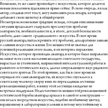
Возможно, то же самое произойдет с искусством, которое делается
новым поколением художников прямо сейчас. В свою очередь, и я как
автор, создавая этот текст, могу выполнять роль пекаря, который
добавляет свою щепотку в общий рецепт.
Несмотря на возможные грядущие исходы, сегодня описанная выше
ситуация продолжает содержать пресловутую проблему
элитарности, необязательности и, в итоге, детской безопасности
любого, даже самого «радикального» искусства. В свое время
русский авангард пытался решить эту проблему, декларативно заявляя
о слиянии искусства и жизни. Его мощностей не хватило для
успешной реализации этого плана, и он потерпел поражение.
Искусство, которое производил авангард и которое было направлено
на захват всех слоев населения молодого советского государства,
вырастало из утонченной, напряженной интеллектуальной работы и
развитого эстетического вкуса, далеко опережающего вкус рядового
советского зрителя. По этой причине, как бы в свое время ни
отрицали это сами авангардисты, их искусство спускалось к
советскому человеку сверху вниз по перекладинам лестницы
революционных работ, и внизу этой лестницы ожидаемо не
встречало поддержки. Недостаточность мощностей революционной
эстетической борьбы авангарда крылась в самой ее конструкции —
она велась посредством искусства, подобно необычному цветку,
взращенному в лабораторных условиях и потому неустойчивому к