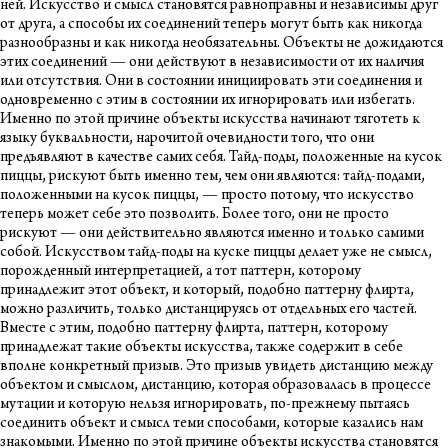
ней. Искусство и смысл становятся равноправны и независимы друг
от друга, а способы их соединений теперь могут быть как никогда
разнообразны и как никогда необязательны. Объекты не дожидаются
этих соединений — они действуют в независимости от их наличия
или отсутствия. Они в состоянии инициировать эти соединения и
одновременно с этим в состоянии их игнорировать или избегать.
Именно по этой причине объекты искусства начинают тяготеть к
языку буквальности, нарочитой очевидности того, что они
предъявляют в качестве самих себя. Тайд-поды, положенные на кусок
пиццы, рискуют быть именно тем, чем они являются: тайд-подами,
положенными на кусок пиццы, — просто потому, что искусство
теперь может себе это позволить. Более того, они не просто
рискуют — они действительно являются именно и только самими
собой. Искусством тайд-поды на куске пиццы делает уже не смысл,
порожденный интерпретацией, а тот паттерн, которому
принадлежит этот объект, и который, подобно паттерну флирта,
можно различить, только дистанцируясь от отдельных его частей.
Вместе с этим, подобно паттерну флирта, паттерн, которому
принадлежат такие объекты искусства, также содержит в себе
вполне конкретный призыв. Это призыв увидеть дистанцию между
объектом и смыслом, дистанцию, которая образовалась в процессе
мутации и которую нельзя игнорировать, по-прежнему пытаясь
соединить объект и смысл теми способами, которые казались нам
знакомыми. Именно по этой причине объекты искусства становятся