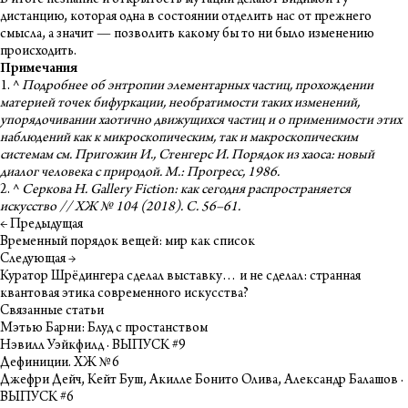
дистанцию, которая одна в состоянии отделить нас от прежнего
смысла, а значит — позволить какому бы то ни было изменению
происходить.
Примечания
1
.
^
Подробнее об энтропии элементарных частиц, прохождении
материей точек бифуркации, необратимости таких изменений,
упорядочивании хаотично движущихся частиц и о применимости этих
наблюдений как к микроскопическим, так и макроскопическим
системам см. Пригожин И., Стенгерс И. Порядок из хаоса: новый
диалог человека с природой. М.: Прогресс, 1986.
2
.
^
Серкова Н. Gallery Fiction: как сегодня распространяется
искусство //
ХЖ № 104 (2018). С. 56–61.
← Предыдущая
Временный порядок вещей: мир как список
Следующая →
Куратор Шрёдингера сделал выставку… и не сделал: cтранная
квантовая этика современного искусства?
Связанные статьи
Мэтью Барни: Блуд с простанством
Нэвилл Уэйкфилд · ВЫПУСК #9
Дефиниции. ХЖ №6
Джефри Дейч, Кейт Буш, Акилле Бонито Олива, Александр Балашов ·
ВЫПУСК #6