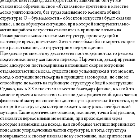
декодировке! Правда, благодаря такому заявлению он тут же
становится обречен на свое «буквальное» прочтение в качестве
легко уничтожимого, без труда заменяемого элемента общей
структуры. О «буквальности» объектов искусства будет сказано
ниже, а пока обрисуем ситуацию, при которой инструментально-
активная работа искусства становится в принципе возможна.
Размах расшатывания смысловых структур, происходящий в
настоящее время, впечатляет. Хотя точнее было бы говорить скорее
не о расшатывании, а о структурном перерождении.
Предшествующие этому десятилетия постмодернистского режима
подготовили почву для такого перехода. Нарочитый, декларируемый
хаос дискурсов постмодернизма напоминает скорее энтропию
отдельных частиц смысла, существенно усилившуюся в тот момент,
когда о ситуации постмодерна в принципе заговорили, но еще не
способную повлиять на глубинную структуру общей конструкции.
Однако, как в ХХ веке стало известно благодаря физике, в какой-то
момент времени количество хаотично движущихся свободных частиц
физической материи способно достигнуть критической отметки, при
которой вся структура материи входит в зону риска необратимой
мутации. Такие критические отметки, или иначе, точки бифуркации,
становятся переломными моментами, при прохождении через
которые возможны два исхода: или свободные частицы перенимают
поведение упорядоченных частиц структуры, и тогда структура
возвращается к своему изначальному состоянию, или критическая