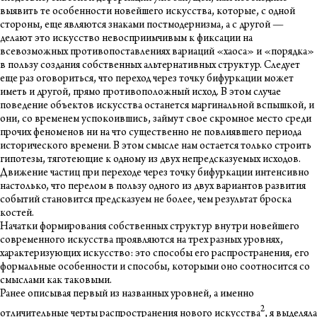
выявить те особенности новейшего искусства, которые, с одной
стороны, еще являются знаками постмодернизма, а с другой —
делают это искусство невосприимчивым к фиксации на
всевозможных противопоставлениях вариаций «хаоса» и «порядка»
в пользу создания собственных альтернативных структур. Следует
еще раз оговориться, что переход через точку бифуркации может
иметь и другой, прямо противоположный исход. В этом случае
поведение объектов искусства останется маргинальной вспышкой, и
они, со временем успокоившись, займут свое скромное место среди
прочих феноменов ни на что существенно не повлиявшего периода
исторического времени. В этом смысле нам остается только строить
гипотезы, тяготеющие к одному из двух непредсказуемых исходов.
Движение частиц при переходе через точку бифуркации интенсивно
настолько, что перелом в пользу одного из двух вариантов развития
событий становится предсказуем не более, чем результат броска
костей.
Начатки формирования собственных структур внутри новейшего
современного искусства проявляются на трех разных уровнях,
характеризующих искусство: это способы его распространения, его
формальные особенности и способы, которыми оно соотносится со
смыслами как таковыми.
Ранее описывая первый из названных уровней, а именно
2
отличительные черты распространения нового искусства
, я выделяла