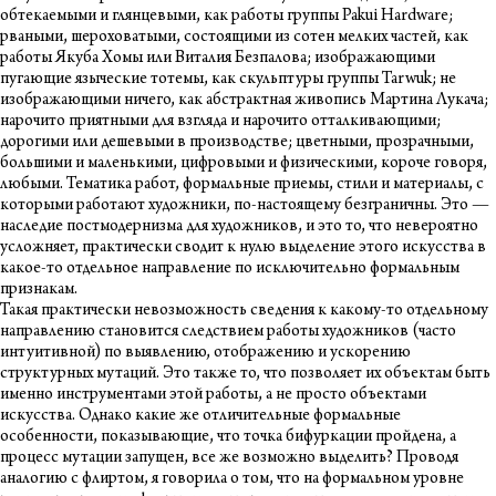
обтекаемыми и глянцевыми, как работы группы Pakui Hardware;
рваными, шероховатыми, состоящими из сотен мелких частей, как
работы Якуба Хомы или Виталия Безпалова; изображающими
пугающие языческие тотемы, как скульптуры группы Tarwuk; не
изображающими ничего, как абстрактная живопись Мартина Лукача;
нарочито приятными для взгляда и нарочито отталкивающими;
дорогими или дешевыми в производстве; цветными, прозрачными,
большими и маленькими, цифровыми и физическими, короче говоря,
любыми. Тематика работ, формальные приемы, стили и материалы, с
которыми работают художники, по-настоящему безграничны. Это —
наследие постмодернизма для художников, и это то, что невероятно
усложняет, практически сводит к нулю выделение этого искусства в
какое-то отдельное направление по исключительно формальным
признакам.
Такая практически невозможность сведения к какому-то отдельному
направлению становится следствием работы художников (часто
интуитивной) по выявлению, отображению и ускорению
структурных мутаций. Это также то, что позволяет их объектам быть
именно инструментами этой работы, а не просто объектами
искусства. Однако какие же отличительные формальные
особенности, показывающие, что точка бифуркации пройдена, а
процесс мутации запущен, все же возможно выделить? Проводя
аналогию с флиртом, я говорила о том, что на формальном уровне