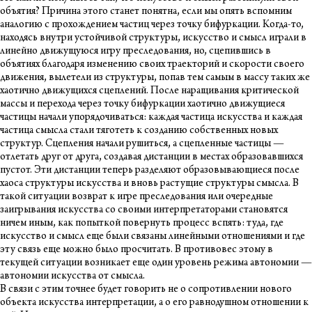
объятия? Причина этого станет понятна, если мы опять вспомним
аналогию с прохождением частиц через точку бифуркации. Когда-то,
находясь внутри устойчивой структуры, искусство и смысл играли в
линейно движущуюся игру преследования, но, сцепившись в
объятиях благодаря изменению своих траекторий и скорости своего
движения, вылетели из структуры, попав тем самым в массу таких же
хаотично движущихся сцеплений. После наращивания критической
массы и перехода через точку бифуркации хаотично движущиеся
частицы начали упорядочиваться: каждая частица искусства и каждая
частица смысла стали тяготеть к созданию собственных новых
структур. Сцепления начали рушиться, а сцепленные частицы —
отлетать друг от друга, создавая дистанции в местах образовавшихся
пустот. Эти дистанции теперь разделяют образовывающиеся после
хаоса структуры искусства и вновь растущие структуры смысла. В
такой ситуации возврат к игре преследования или очередные
заигрывания искусства со своими интерпретаторами становятся
ничем иным, как попыткой повернуть процесс вспять: туда, где
искусство и смысл еще были связаны линейными отношениями и где
эту связь еще можно было просчитать. В противовес этому в
текущей ситуации возникает еще один уровень режима автономии —
автономии искусства от смысла.
В связи с этим точнее будет говорить не о сопротивлении нового
объекта искусства интерпретации, а о его равнодушном отношении к