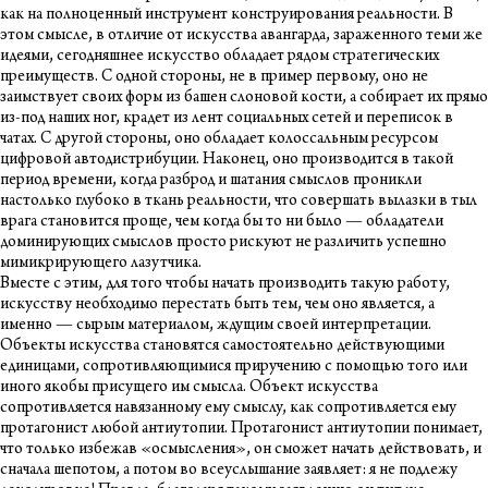
как на полноценный инструмент конструирования реальности. В
этом смысле, в отличие от искусства авангарда, зараженного теми же
идеями, сегодняшнее искусство обладает рядом стратегических
преимуществ. С одной стороны, не в пример первому, оно не
заимствует своих форм из башен слоновой кости, а собирает их прямо
из-под наших ног, крадет из лент социальных сетей и переписок в
чатах. С другой стороны, оно обладает колоссальным ресурсом
цифровой автодистрибуции. Наконец, оно производится в такой
период времени, когда разброд и шатания смыслов проникли
настолько глубоко в ткань реальности, что совершать вылазки в тыл
врага становится проще, чем когда бы то ни было — обладатели
доминирующих смыслов просто рискуют не различить успешно
мимикрирующего лазутчика.
Вместе с этим, для того чтобы начать производить такую работу,
искусству необходимо перестать быть тем, чем оно является, а
именно — сырым материалом, ждущим своей интерпретации.
Объекты искусства становятся самостоятельно действующими
единицами, сопротивляющимися приручению с помощью того или
иного якобы присущего им смысла. Объект искусства
сопротивляется навязанному ему смыслу, как сопротивляется ему
протагонист любой антиутопии. Протагонист антиутопии понимает,
что только избежав «осмысления», он сможет начать действовать, и
сна­чала шепотом, а потом во всеуслышание заявляет: я не подлежу