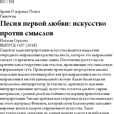
RU
/
EN
Архив
О журнале
Поиск
Гипотезы
Песня первой любви: искусство
против смыслов
Наталья Серкова
ВЫПУСК #107 (2018)
Одной из задач интерпретации искусства является выделение
очередного направления и расчистка места, которое это направление
сможет со временем законно занять. Постепенно растут массы
критических и теоретических текстов, проясняющие его смысловую
и формальную суть. Прояснение происходит посредством анализа
отдельных художественных работ внутри направления и места этого
направления в институциональной системе. Какие бы методы ни
использовал интерпретатор (в том числе, критикуя те или иные
интерпретационные методы), искусство остается для него сырым
материалом, с разной долей настойчивости ждущим приготовления-
интерпретации. Умелые критики или теоретики искусства выпекают
из этого материала Феномен, который затем благополучно заполняет
мировые музеи и галереи современного искусства. Такое
поступательное движение на данный момент кажется неизбежным.