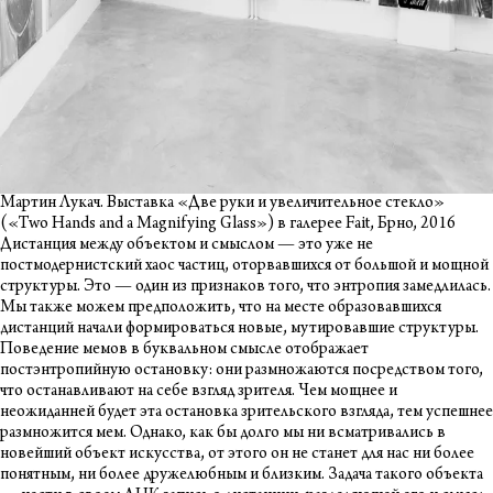
Мартин Лукач. Выставка «Две руки и увеличительное стекло»
(«Two Hands and a Magnifying Glass») в галерее Fait, Брно, 2016
Дистанция между объектом и смыслом — это уже не
постмодернистский хаос частиц, оторвавшихся от большой и мощной
структуры. Это — один из признаков того, что энтропия замедлилась.
Мы также можем предположить, что на месте образовавшихся
дистанций начали формироваться новые, мутировавшие структуры.
Поведение мемов в буквальном смысле отображает
постэнтропийную остановку: они размножаются посредством того,
что останавливают на себе взгляд зрителя. Чем мощнее и
неожиданней будет эта остановка зрительского взгляда, тем успешнее
размножится мем. Однако, как бы долго мы ни всматривались в
новейший объект искусства, от этого он не станет для нас ни более
понятным, ни более дружелюбным и близким. Задача такого объекта