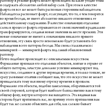
разговор в режиме флирта может происходить на какие угодно темы
и содержать абсолютно любой набор слов. При этом в качестве
флирта он все же может быть распознан сторонним наблюдателем.
Наблюдатель распознает флирт, если увидит, что то, о чем говорится
во время беседы, не имеет абсолютно никакого отношения к ее
действительному содержанию. В качестве означающих отдельные
слова в процессе флирта отрываются от своих значений и радикально
трансформируются, создавая новые значения на месте прежних. Эти
новые означаемые не имеют к означающим никакого прямого
отношения, эту связь просто невозможно будет установить без
наблюдения всего паттерна беседы. Мы снова сталкиваемся с
мимикрией — мимикрией флирта под самый обыкновенный
разговор.
Нечто подобное происходит и с описываемым искусством.
Формальные признаки его отдельных объектов, взятые в отрыве от
общего паттерна, зачастую довольно успешно мимикрируют под
искусство, созданное в другие периоды времени, и только тонкие, не
сразу уловимые отличия сообщают нам, что это искусство не может
принадлежать тому или иному отрезку времени в прошлом.
Формально эти объекты, подобно хамелеонам, оборачиваются той
своей стороной, которая будет наиболее близка именно вам и тому
общему фону, внутри которого вы находитесь. Эта видимая вам
сторона будет притягивать вас, но причину этого притяжения вам
будет так же сложно объяснить для себя, как сложно бывает