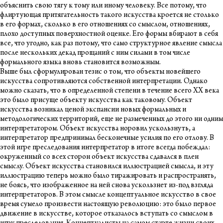
объяснить свою тягу к тому или иному человеку. Все потому, что
флиртующая притягательность такого искусства кроется не столько
в его формах, сколько в его отношениях со смыслом, отношениях,
плохо доступных поверхностной оценке. Его формы вбирают в себя
все, что угодно, как раз потому, что само структурное явление смысла
после нескольких декад прощаний с ним силами в том числе
формального языка вновь становится возможным.
Выше был сформулирован тезис о том, что объекты новейшего
искусства сопротивляются собственной интерпретации. Однако
можно сказать, что в определенной степени в течение всего ХХ века
это было присуще объекту искусства как таковому. Объект
искусства возникал ценой экспансии новых формальных и
методологических территорий, еще не размеченных до этого ни одним
интерпретатором. Объект искусства норовил ускользнуть, а
интерпретатор предпринимал бесконечные усилия по его отлову. В
этой игре преследования интерпретатор в итоге всегда побеждал:
окруженный со всех сторон объект искусства сдавался в плен
смыслу. Объект искусства становился иллюстрацией смысла, и эту
иллюстрацию теперь можно было тиражировать и распространять,
не боясь, что изображенное на ней снова ускользнет из-под взгляда
интерпретаторов. В этом смысле концептуальное искусство в свое
время сумело произвести настоящую революцию: это было первое
движение в искусстве, которое отказалось вступать со смыслом в