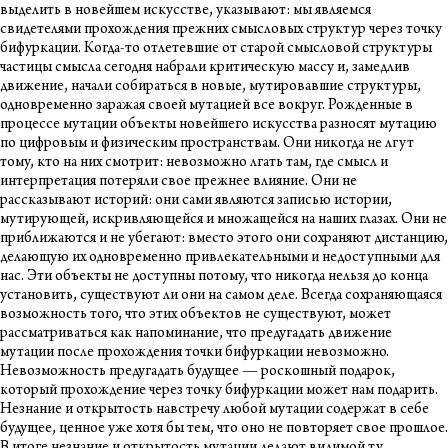
выделить в новейшем искусстве, указывают: мы являемся
свидетелями прохождения прежних смысловых структур через точку
бифуркации. Когда-то отлетевшие от старой смысловой структуры
частицы смысла сегодня набрали критическую массу и, замедлив
движение, начали собираться в новые, мутировавшие структуры,
одновременно заражая своей мутацией все вокруг. Рожденные в
процессе мутации объекты новейшего искусства разносят мутацию
по цифровым и физическим пространствам. Они никогда не лгут
тому, кто на них смотрит: невозможно лгать там, где смысл и
интерпретация потеряли свое прежнее влияние. Они не
рассказывают историй: они сами являются записью истории,
мутирующей, искривляющейся и множащейся на наших глазах. Они не
приближаются и не убегают: вместо этого они сохраняют дистанцию,
делающую их одновременно привлекательными и недоступными для
нас. Эти объекты не доступны потому, что никогда нельзя до конца
установить, существуют ли они на самом деле. Всегда сохраняющаяся
возможность того, что этих объектов не существуют, может
рассматриваться как напоминание, что предугадать движение
мутации после прохождения точки бифуркации невозможно.
Невозможность предугадать будущее — роскошный подарок,
который прохождение через точку бифуркации может нам подарить.
Незнание и открытость навстречу любой мутации содержат в себе
будущее, ценное уже хотя бы тем, что оно не повторяет свое прошлое.
В итоге незнание и открытость мутации делают видимой ту