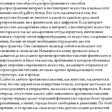
отличия в способах его распространения от способов
распространения интернет и постинтернет искусства и назвала этот
новый способ gallery fiction. Его суть заключается в том, что
искусство больше не тяготеет к какой-то одной из сред своей
репрезентации: ни к физической, ни к цифровой. Если интернет-
искусство декларативно ушло в интернет, а постинтернет искусство
постаралось так же декларативно оттуда вернуться, интенсивно
кивая в сторону своей цифровой родины, то искусство, следующее за
ними, больше не видит необходимости разделять два эти
пространства. Оно смешивает их между собой и использует это
смешение в своих целях. Начавшееся в конце прошлого века и
длящееся до последнего времени противопоставление физического и
виртуального и было тем хаосом, пребывание в котором обозначило
фазу энтропии современного искусства, желающего оторваться от
структуры институций, но также крепко принадлежащего этой
структуре, как и прежде.
Слабость любого противопоставления, как известно, заключается в
том, что оно держится на конкретных тезисах, которые настолько же
легко различить и упорядочить, насколько и апроприировать. В свою
очередь, отсутствие какого-либо заявленного противопоставления
старому порядку делает отдельный феномен уже гораздо более трудно
различимым, а значит, гораздо более свободным в движениях. По этой
причине, в то время как силы искусства двух последних десятилетий