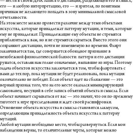
— нести в своем ДНК запись о дистанции, разделяющей его и смысл,
его — и любую интерпретацию, его — и зрителя, по понятным
причинам не желающего попадать в зону минимальной смысловой
отчетливости.
На этом месте можно провести различие между теми объектами
искусства, которые принадлежат паттерну мутации, и теми, которые
ему не принадлежат. Принадлежащие ему объекты не стремятся
приблизиться к вам, но и не стремятся скрыться. Вместо этого они
сохраняют дистанцию, почти не изменяемую во времени. Флирт
заканчивается там, где совершается обоюдное признание в
неизбежной физиологической близости: паттерн и его дистанции
рушатся, оставляя нам голые означаемые, выпавшие из игры. Поэтому
задача объектов искусства заключается в том, чтобы флиртовать с
вами до тех пор, пока мутация не будет реализована, пока мутация
окончательно не победит. Если объект идет на сближение — это
верный признак того, что на его месте оказался мимикрирующий
самозванец, несущий в себе запись объятий объекта и смысла. Если
объект начинает скрываться от вас — это значит, что он по-прежнему
тяготеет к игре преследования и ждет своей расшифровки.
Отношение объекта искусства и смысла становится лакмусом,
определяющим принадлежность объекта искусства к паттерну
мутаций.
Любой мутации необходимо место, чтобы развернуться. Если мои
наблюдения верны, то отличительные черты, которые можно