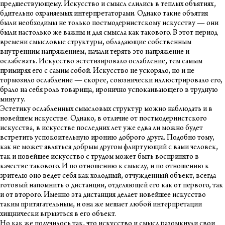
предшествующему. Искусство и смысл слились в теплых объятиях,
бдительно охраняемых интерпретаторами. Однако такие объятия
были необходимы не только постмодернистскому искусству — они
были настолько же важны и для смысла как такового. В этот период
времени смысловые структуры, обладающие собственным
внутренним напряжением, начали терять это напряжение и
ослабевать. Искусство эстетизировало ослабление, тем самым
примиряя его с самим собой. Искусство не ускоряло, но и не
тормозило ослабление — скорее, союзнически иллюстрировало его,
брало на себя роль товарища, иронично успокаивающего в трудную
минуту.
Эстетику ослабленных смысловых структур можно наблюдать и в
новейшем искусстве. Однако, в отличие от постмодернистского
искусства, в искусстве последних лет уже едва ли можно будет
встретить успокоительную иронию доброго друга. Подобно тому,
как не может являться добрым другом флиртующий с вами человек,
так и новейшее искусство с трудом может быть воспринято в
качестве такового. И по отношению к смыслу, и по отношению к
зрителю оно ведет себя как холодный, отчужденный объект, всегда
готовый напомнить о дистанции, отделяющей его как от первого, так
и от второго. Именно эта дистанция делает новейшее искусство
таким притягательным, и она же мешает любой интерпретации
хищнически вгрызться в его объект.
Но как же получилось так, что искусство и смысл разомкнули свои