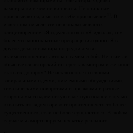
становятся вампирами на теле автора. Однако
вампиры ни в чем не виноваты. Не они к нам
присасываются, а мы их к себе присасываем
. В
[1]
известном смысле эти персонажи являются
олицетворением «Я-идеального» и «Я-идеала», тем
более что многократные превращения одного Я в
другое делают вампира посредником во
взаимоотношениях автора с самим собой. Не этим ли
объясняется авторский интерес к вампирам и желание
стать их донором? Не исключено, что своими
завиральными идеями, никчемными обсуждениями,
тематическими поворотами и прыжками в разные
стороны мы создаем некую взлетную полосу с целью
охватить взглядом горизонт прочтения чего-то более
существенного, если не более сущностного. В любом
случае мы амортизируем нехватку реального.