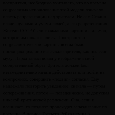
восприятия, необходимо учитывать, что во времена
соцреализма использование этой модели означало
власть репрезентации над зрителем. Не сам Сталин
владел душами и умами людей, а его репрезентация.
Жители СССР были гражданами картин и фильмов,
которые им показывались. Пространство
соцреалистической картины всегда было
поглощающим; оно всасывало зрителя, как пылесос
муху. Народ заимствовал у изображения свой
собирательный образ. Зритель должен был
незамедлительно начать действовать или пойти на
компромисс, совершить «подвиг» согласия. Ему
надлежало повторить увиденное: сначала — путем
сопереживания, потом — поведенчески, не допуская
никакой критической рефлексии. Она, если и
возникает, то позднее: происходит запаздывание по
времени. В период Третьего Рейха немцы в