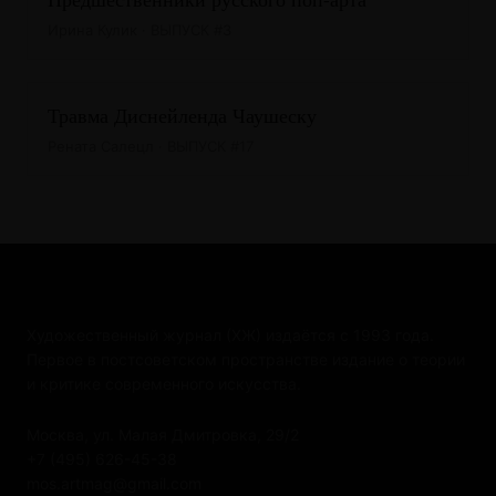
Ирина Кулик · ВЫПУСК #3
Травма Диснейленда Чаушеску
Рената Салецл · ВЫПУСК #17
Художественный журнал (ХЖ) издаётся с 1993 года.
Первое в постсоветском пространстве издание о теории
и критике современного искусства.
Москва, ул. Малая Дмитровка, 29/2
+7 (495) 626-45-38
mos.artmag@gmail.com