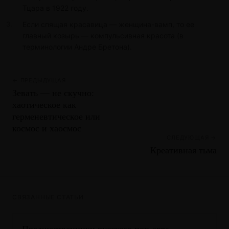
Тцара в 1922 году.
Если спящая красавица — женщина-вамп, то ее
главный козырь — компульсивная красота (в
терминологии Андре Бретона).
← ПРЕДЫДУЩАЯ
Зевать — не скучно:
хаотическое как
герменевтическое или
космос и хаосмос
СЛЕДУЮЩАЯ →
Креативная тьма
СВЯЗАННЫЕ СТАТЬИ
Предшественники русского поп-арта