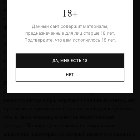
потому что мы по-разному позиционируем или
18+
персонифицируем зло. Получается, что у нас нет
никаких общих целей, кроме текста. Мир наших
фобий — многоголовая гидра, и каждый из нас
Данный сайт содержит материалы,
предназначенные для лиц старше 18 лет.
сражается не с гидрой как таковой, а с частичным
Подтвердите, что вам исполнилось 18 лет.
объектом, то есть с одной из ее голов. Та, с которой
бьюсь я, это образ взлелеянного мной зла. Не
исключено, что мой круг общения, включая меня
ДА, МНЕ ЕСТЬ 18
самого, и есть гидра, терзаемая собственной пастью.
НЕТ
В момент, когда художественное мероприятие,
связанное (прямо или косвенно) с проблемой
переустройства мира, обретает публичный статус, его
проблемы и притязания становятся общедоступными,
что, в свою очередь, влияет на политический
дискурс. По ходу дела возникают социальные
аллегории, некоторые из которых имеют отношение к