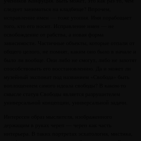
учеников Конфуция. Быть может, это как раз то, чем
следует заниматься на кладбище? Впрочем,
исправление имен — тоже утопия. Имя порабощает
того, кто его носит. Исправление имен — не
освобождение от рабства, а новая форма
зависимости. Частичные объекты, которые отпали от
общего целого, не помнят, каким оно было в начале и
было ли вообще. Они либо не смогут, либо не захотят
способствовать его восстановлению. Да и может ли
музейный экспонат под названием «Свобода» быть
воплощением самого идеала свободы? В каком-то
смысле статуя Свободы является разрушителем
универсальной концепции, универсальной задачи.
Интересен образ мыслителя, изображенного
держащим в руках череп — череп как часть
интерьера. В таких портретах эсхатология, мистика,