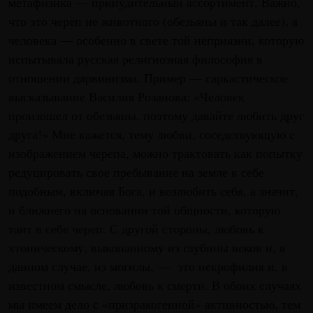
метафизика — принудительный ассортимент. Важно,
что это череп не животного (обезьяны и так далее), а
человека — особенно в свете той неприязни, которую
испытывала русская религиозная философия в
отношении дарвинизма. Пример — саркастическое
высказывание Василия Розанова: «Человек
произошел от обезьяны, поэтому давайте любить друг
друга!» Мне кажется, тему любви, соседствующую с
изображением черепа, можно трактовать как попытку
редуцировать свое пребывание на земле к себе
подобным, включая Бога, и возлюбить себя, а значит,
и ближнего на основании той общности, которую
таит в себе череп. С другой стороны, любовь к
хтоническому, выкопанному из глубины веков и, в
данном случае, из могилы, — это некрофилия и, в
известном смысле, любовь к смерти. В обоих случаях
мы имеем дело с «призракогенной» активностью, тем