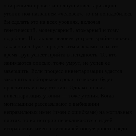
они решили провести полную инвентаризацию
утопии под названием «человек», то им понадобилось
бы сделать это на всех уровнях, включая
генетический, молекулярный, атомарный и тому
подобное. Но так как человек устроен крайне сложно,
такая опись будет продолжаться веками, и за это
время труп успеет прийти в негодность. Те, кто
занимаются описью, тоже умрут, не успев ее
завершить. Если процесс инвентаризации удастся
закончить в обозримые сроки, то можно будет
просчитать и саму утопию. Однако полная
инвентаризация утопии — тоже утопия. Когда
могильщики рассказывают о выбивании
неправильных имен (имен с ошибками) на могильных
плитах, то их истории перекликаются с идеей
исправления имен, снискавшей популярность среди