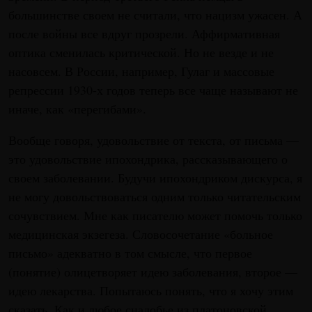
большинстве своем не считали, что нацизм ужасен. А
после войны все вдруг прозрели. Аффирмативная
оптика сменилась критической. Но не везде и не
насовсем. В России, например, Гулаг и массовые
репрессии 1930-х годов теперь все чаще называют не
иначе, как «перегибами».
Вообще говоря, удовольствие от текста, от письма —
это удовольствие ипохондрика, рассказывающего о
своем заболевании. Будучи ипохондриком дискурса, я
не могу довольствоваться одним только читательским
сочувствием. Мне как писателю может помочь только
медицинская экзегеза. Словосочетание «больное
письмо» адекватно в том смысле, что первое
(понятие) олицетворяет идею заболевания, второе —
идею лекарства. Попытаюсь понять, что я хочу этим
сказать. Как и любое снадобье из платоновской