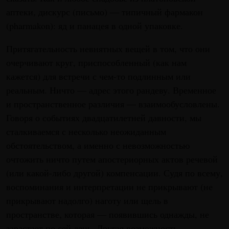
аптеки, дискурс (письмо) — типичный фармакон
(pharmakon): яд и панацея в одной упаковке.
Притягательность невнятных вещей в том, что они
очерчивают круг, приспособленный (как нам
кажется) для встречи с чем-то подлинным или
реальным. Ничто — адрес этого рандеву. Временное
и пространственное различия — взаимообусловлены.
Говоря о событиях двадцатилетней давности, мы
сталкиваемся с несколько неожиданным
обстоятельством, а именно с невозможностью
очтожить ничто путем апостериорных актов речевой
(или какой-либо другой) компенсации. Судя по всему,
воспоминания и интерпретации не прикрывают (не
прикрывают надолго) наготу или щель в
пространстве, которая — появившись однажды, не
зарастает по сей день. Другая возможность —