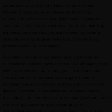
свидетельствует и Джина Пане, не без помощи
Мунка. В этом случае наблюдение Жан-Поля
неожиданно обретает почти буквальное звучание и
зна­чение: «Как только я взглянул на безмерный мир
взглядом Бога, мир вылупился на меня пустыми и
бездонными глазницами; вечность легла на Хаос,
разгрызая его и пережевывая».
В случае с зеванием мы имеем дело с работой по-
настоящему работающего символизма, вбирающего в
себя все максимально разнородное: это и моторика
(потягивание, что согласно некотором теориям,
сближает зевоту с половым возбуждением — не без
фазы нарастающего напряжения и последующего
высвобождения усилия), это и мимика (зажмуривание
глаз в сопровождении раскрывания рта) и
жестикуляция (прикрывание рта рукой, что, кстати