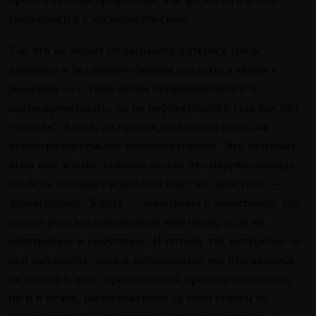
смешивается с космологическим…
Так что не может не вызывать интереса связь
древнего и бездонного зияния пустоты и мрака с
зеванием — с этим актом непроизвольного и
кратковременного, но не рефлекторного (так как нет
стимула!) вдоха, со провождающегося столь же
неконтролируемыми телодвижениями. Эта знакомая
всем нам зевота, помимо только что перечисленных
свойств, обладает и кое-чем еще: это действие —
заразительно. Зевота — эмпатична и миметична, это
своего рода насильственная имитация, если не
имагинация и симуляция. И потому так интересно за
ней наблюдать, хотя и небезопасно: мы втягиваемся
не только в этот заразительный процесс-состояние,
но и в нечто, расположенное за этим совсем не
замысловатым и, повторим, непродолжительным