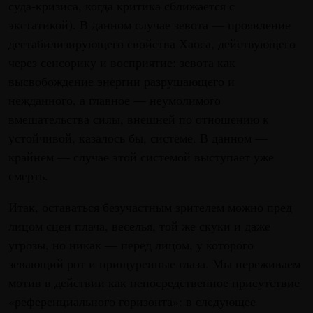
суда-кризиса, когда критика сближается с
экстатикой). В данном случае зевота — проявление
дестабилизирующего свойства Хаоса, действующего
через сенсорику и восприятие: зевота как
высвобождение энергии разрушающего и
нежданного, а главное — неумолимого
вмешательства силы, внешней по отношению к
устойчивой, казалось бы, системе. В данном —
крайнем — случае этой системой выступает уже
смерть.
Итак, оставаться безучастным зрителем можно пред
лицом сцен плача, веселья, той же скуки и даже
угрозы, но никак — перед лицом, у которого
зевающий рот и прищуренные глаза. Мы переживаем
мотив в действии как непосредственное присутствие
«референциального горизонта»: в следующее