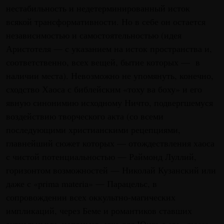
нестабильность и недетерминированный исток
всякой трансформативности. Но в себе он остается
независимостью и самостоятельностью (идея
Аристотеля — с указанием на исток пространства и,
соответственно, всех вещей, бытие которых — в
наличии места). Невозможно не упомянуть, конечно,
сходство Хаоса с библейским «тоху ва боху» и его
явную синонимию исходному Ничто, подвергшемуся
воздействию творческого акта (со всеми
последующими христианскими рецепциями,
главнейший сюжет которых — отождествления хаоса
с чистой потенциальностью — Раймонд Луллий,
горизонтом возможностей — Николай Кузанский или
даже с «prima materia» — Парацельс, в
сопровождении всех оккультно-магических
импликаций, через Беме и романтиков ставших
актуальными, например, уже для Юнга с его «massa