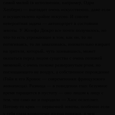
самой милой (в исполнении, например, Одри
Хепберн) — выглядит очень искусственно, даже если
и осуществлено крайне искусно. И совсем
невероятная задача — автопортрет в состоянии
зевоты. У Жозефа Дюкро все почти получилось, но
что-то есть угрожающее в том, как он, то ли
потягиваясь, то ли замахиваясь, внимательно взирает
на зрителя, который, чуть зазевавшись, может
оказаться перед лицом существа с очень похожей
мимикой, с очень похоже разверзнутым ртом, но
поглощающего не воздух, а собственное порождение
(Гойя и его Кронос — современники французского
живописца). Разница — в поведении глаз: безумное
время таращится в пустоту — оно лицом к лицу с
тем, что само же и породило — Хаос ослепляет.
Потому-то крик — первичней зевоты, особенно если
у тебя глаза кровоточат из-под повязки, о чем