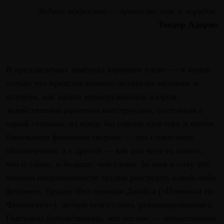
Задача искусства — привести хаос в порядок.
Теодор Адорно
В предлагаемых заметках корневое слово — в конце
только что представленного читателю заглавия, в
котором, как видно невооруженным взором,
задействована рамочная конструкция, состоящая с
одной стороны, из вроде бы совсем простого и почти
банального феномена (вернее — его словесного
обозначения), а с другой — как раз чего-то такого,
что и слово, и больше, чем слово. За ним в силу его
именно непривычности трудно разглядеть какой-либо
феномен. Трудно (без помощи Джойса [«Поминки по
Финнегану»], автора этого слова, реанимированного
Гваттари) почувствовать, что космос — непрестанная