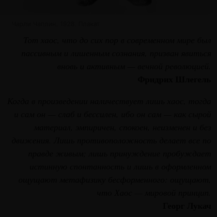
Чарли Чаплин, 1928. Плакат
Тот хаос, что до сих пор в современном мире был
пассивным и лишенным сознания, призван явиться
вновь и активным — вечной революцией.
Фридрих Шлегель
Когда в произведении наличествует лишь хаос, тогда
и сам он — слаб и бессилен, ибо он сам — как сырой
материал, эмпиричен, спокоен, неизменен и без
движения. Лишь противоположность делает все по
правде живым; лишь принуждение пробуждает
истинную спонтанность и лишь в оформленном
ощущают метафизику бесформенного: ощущают,
что Хаос — мировой принцип.
Георг Лукач