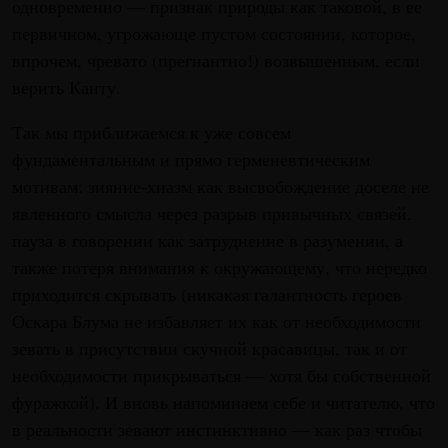
одновременно — признак природы как таковой, в ее
первичном, угрожающе пустом состоянии, которое,
впрочем, чревато (прегнантно!) возвышенным, если
верить Канту.
Так мы приближаемся к уже совсем
фундаментальным и прямо герменевтическим
мотивам: зияние-хиазм как высвобождение доселе не
явленного смысла через разрыв привычных связей,
пауза в говорении как затруднение в разумении, а
также потеря внимания к окружающему, что нередко
приходится скрывать (никакая галантность героев
Оскара Блума не избавляет их как от необходимости
зевать в присутствии скучной красавицы, так и от
необходимости прикрываться — хотя бы собственной
фуражкой). И вновь напоминаем себе и читателю, что
в реальности зевают инстинктивно — как раз чтобы