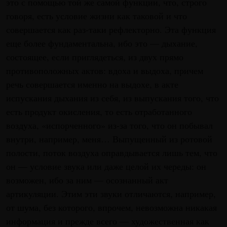
это с помощью той же самой функции, что, строго
говоря, есть условие жизни как таковой и что
совершается как раз-таки рефлекторно. Эта функция
еще более фундаментальна, ибо это — дыхание,
состоящее, если приглядеться, из двух прямо
противоположных актов: вдоха и выдоха, причем
речь совершается именно на выдохе, в акте
испускания дыхания из себя, из выпускания того, что
есть продукт окисления, то есть отработанного
воздуха, «испорченного» из-за того, что он побывал
внутри, например, меня… Выпущенный из ротовой
полости, поток воздуха оправдывается лишь тем, что
он — условие звука или даже целой их череды: он
возможен, ибо за ним — осознанный акт
артикуляции. Этим эти звуки отличаются, например,
от шума, без которого, впрочем, невозможна никакая
информация и прежде всего — художественная как