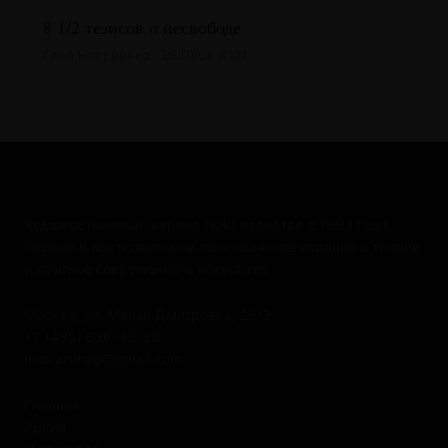
8 1/2 тезисов о несвободе
Глеб Напреенко · ВЫПУСК #101
Художественный журнал (ХЖ) издаётся с 1993 года.
Первое в постсоветском пространстве издание о теории
и критике современного искусства.
Москва, ул. Малая Дмитровка, 29/2
+7 (495) 626-45-38
mos.artmag@gmail.com
Главная
Архив