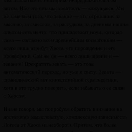
актом. Ибо его незамысловатость — кажущаяся. Мы
не замечаем того, что зевание — это отрицание: за
мыслью, за смыслом, за рассудком, за дневным нашим
опытом есть нечто, что принадлежит ночи, которая
сама — согласно всем древнейшим космогониям —
всего лишь атрибут Хаоса, его порождение и его
проявление. Сам же он — всего лишь зияние и —
зевание! Прекратить зевать — это тоже
автоматический переход, но уже к свету. Зевота —
символический акт кинестезийной герменевтики,
хотя в это трудно поверить, если забывать о ее связи
с Хаосом.
Иначе говоря, мы попробуем обратить внимание на
достаточно замысловатую, комплексную зависимость
Логоса от Хаоса (и наоборот). Притом, что более