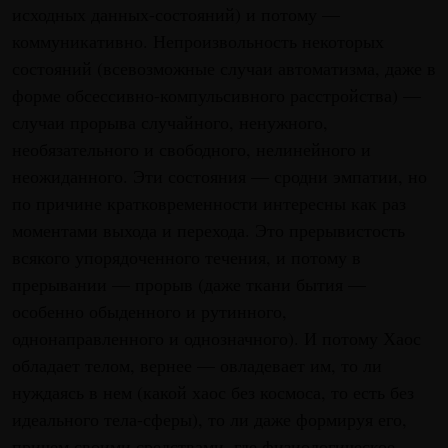
исходных данных-состояний) и потому —
коммуникативно. Непроизвольность некоторых
состояний (всевозможные случаи автоматизма, даже в
форме обсессивно-компульсивного расстройства) —
случаи прорыва случайного, ненужного,
необязательного и свободного, нелинейного и
неожиданного. Эти состояния — сродни эмпатии, но
по причине кратковременности интересны как раз
моментами выхода и перехода. Это прерывистость
всякого упорядоченного течения, и потому в
прерывании — прорыв (даже ткани бытия —
особенно обыденного и рутинного,
однонаправленного и однозначного). И потому Хаос
обладает телом, вернее — овладевает им, то ли
нуждаясь в нем (какой хаос без космоса, то есть без
идеального тела-сферы), то ли даже формируя его,
причем своими средствами, где физиологическое