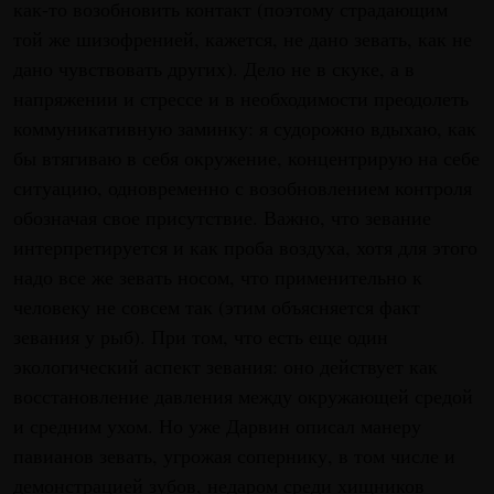
как-то возобновить контакт (поэтому страдающим
той же шизофренией, кажется, не дано зевать, как не
дано чувствовать других). Дело не в скуке, а в
напряжении и стрессе и в необходимости преодолеть
коммуникативную заминку: я судорожно вдыхаю, как
бы втягиваю в себя окружение, концентрирую на себе
ситуацию, одновременно с возобновлением контроля
обозначая свое присутствие. Важно, что зевание
интерпретируется и как проба воздуха, хотя для этого
надо все же зевать носом, что применительно к
человеку не совсем так (этим объясняется факт
зевания у рыб). При том, что есть еще один
экологический аспект зевания: оно действует как
восстановление давления между окружающей средой
и средним ухом. Но уже Дарвин описал манеру
павианов зевать, угрожая сопернику, в том числе и
демонстрацией зубов, недаром среди хищников