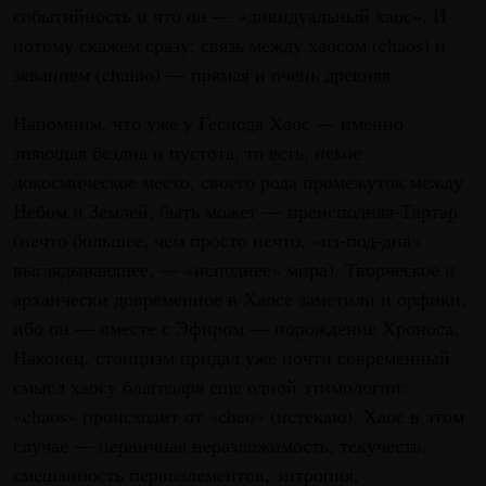
событийность и что он — «дивидуальный хаос». И
потому скажем сразу: связь между хаосом (chaos) и
зеванием (chaino) — прямая и очень древняя.
Напомним, что уже у Гесиода Хаос — именно
зияющая бездна и пустота, то есть, некое
докосмическое место, своего рода промежуток между
Небом и Землей, быть может — преисподняя-Тартар
(нечто большее, чем просто нечто, «из-под-дна»
выглядывающее, — «исподнее» мира). Творческое и
архаически довременное в Хаосе заметили и орфики,
ибо он — вместе с Эфиром — порождение Хроноса.
Наконец, стоицизм придал уже почти современный
смысл хаосу благодаря еще одной этимологии:
«chaos» происходит от «cheo» (истекаю). Хаос в этом
случае — первичная неразложимость, текучесть,
смешанность первоэлементов, энтропия,