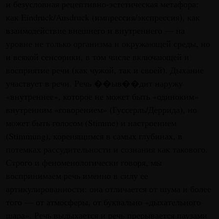
и безусловная рецептивно-эстетическая метафора:
как Eindruck/Ausdruck (импрессия/экспрессия), как
взаимодействие внешнего и внутреннего — на
уровне не только организма и окружающей среды, но
и всякой сенсорики, в том числе включающей и
восприятие речи (как чужой, так и своей). Дыхание
участвует в речи. Речь ��ыв��дит наружу
«внутреннее», которое не может быть «одиноким»
внутренним «говорением» (Гуссерль/Деррида), но
может быть голосом (Stimme) и настроением
(Stimmung), коренящимся в самых глубинах, в
потемках рассудительности и сознания как такового.
Строго и феноменологически говоря, мы
воспринимаем речь именно в силу ее
артикулированности: она отличается от шума и более
того — от атмосферы, от буквально «дыхательного
шара». Речь выдыхается и речь прерывается паузами