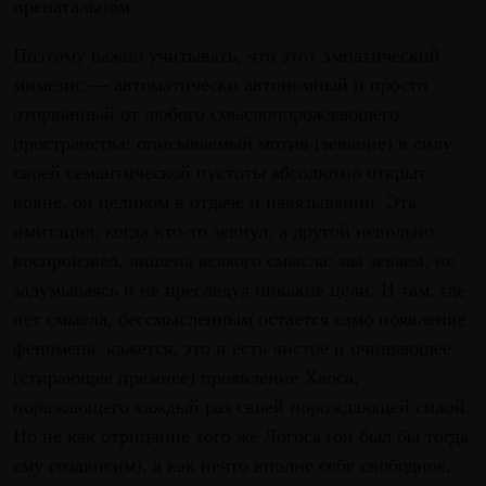
пренатальном.
Поэтому важно учитывать, что этот эмпатический
мимезис — автоматически автономный и просто
оторванный от любого смыслопорождающего
пространства: описываемый мотив (зевание) в силу
своей семантической пустоты абсолютно открыт
вовне, он целиком в отдаче и навязывании. Эта
имитация, когда кто-то зевнул, а другой невольно
воспроизвел, лишена всякого смысла: мы зеваем, не
задумываясь и не преследуя никакие цели. И там, где
нет смысла, бессмысленным остается само появление
феномена: кажется, это и есть чистое и очищающее
(стирающее прежнее) проявление Хаоса,
поражающего каждый раз своей порождающей силой.
Но не как отрицание того же Логоса (он был бы тогда
ему созависим), а как нечто вполне себе свободное,