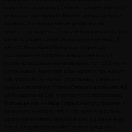
отличие от схожего акта чихания, которое тоже вовсе
не признак равнодушия). Можно, правда, заснуть и
пережить гипнопомпические феномены, но
просыпаться придется. Зевоту нельзя преодолеть, ибо
она не оставляет следов: ее как будто и не было. В
ней есть безусловная буквальная открытость
(потягивание — состояние незащищенности). И
потому космогоническая метафизика, что проступает
в этом зиянии, выступает и как эсхатология, всякого
рода финальность (сытые и упитанные, ленивые и
сонные домохозяйки Стенли Спенсера волей-неволей
пробуждаются на Суд, и потому-то их потягивание,
беспомощность и общая расслабленность тревожат и
вызывают сочувствие, что и есть прямое действие
зевоты как симптома вчувствования, а равно и знака
Хаоса, который есть условие всякого суждения и