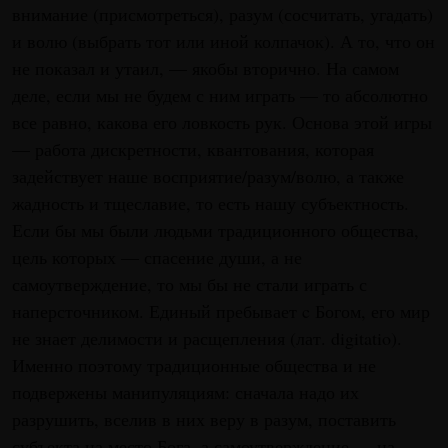
внимание (присмотреться), разум (сосчитать, угадать)
и волю (выбрать тот или иной колпачок). А то, что он
не показал и утаил, — якобы вторично. На самом
деле, если мы не будем с ним играть — то абсолютно
все равно, какова его ловкость рук. Основа этой игры
— работа дискретности, квантования, которая
задействует наше восприятие/разум/волю, а также
жадность и тщеславие, то есть нашу субъектность.
Если бы мы были людьми традиционного общества,
цель которых — спасение души, а не
самоутверждение, то мы бы не стали играть с
наперсточником. Единый пребывает c Богом, его мир
не знает делимости и расщепления (лат. digitatio).
Именно поэтому традиционные общества и не
подвержены манипуляциям: сначала надо их
разрушить, вселив в них веру в разум, поставить
субъекта на место Бога, а самоутверждение — на