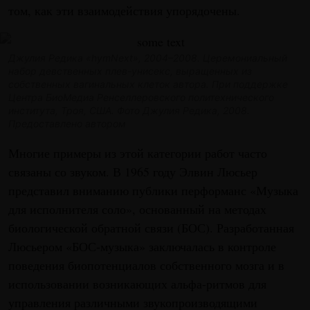
том, как эти взаимодействия упорядочены.
Джулия Редика «hymNext», 2004–2008. Церемониальный
набор девственных плев-унисекс, выращенных
из
собственных вагинальных клеток автора. При поддержке
Центра БиоМедиа Ренселлеровского
политехнического
института, Троя, США. Фото Джулия Редика, 2008.
Предоставлено автором
Многие примеры из этой категории работ часто
связаны со звуком. В 1965 году Элвин Люсьер
представил вниманию публики перформанс «Музыка
для исполнителя соло», основанный на методах
биологической обратной связи (БОС). Разработанная
Люсьером «БОС-музыка» заключалась в контроле
поведения биопотенциалов собственного мозга и в
использовании возникающих альфа-ритмов для
управления различными звукопроизводящими