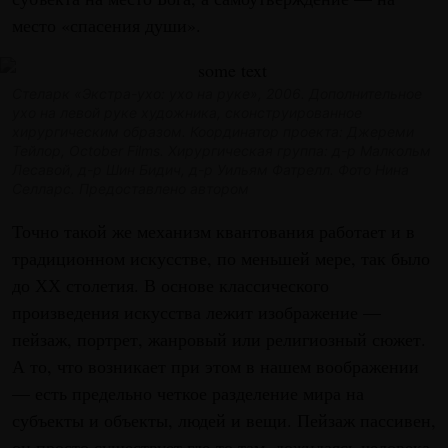
место «спасения души».
Стеларк «Экстра-ухо: ухо на руке», 2006. Дополнительное
ухо на левой руке художника, сконструированное
хирургическим образом. Координатор проекта: Джереми
Тейлор, October Films. Хирургическая группа:
д-р Малкольм
Лесавой, д-р Шин Бидич, д-р Уильям Фатрелл. Фото Нина
Селларс. Предоставлено автором
Точно такой же механизм квантования работает и в
традиционном искусстве, по меньшей мере, так было
до ХХ столетия. В основе классического
произведения искусства лежит изображение —
пейзаж, портрет, жанровый или религиозный сюжет.
А то, что возникает при этом в нашем воображении
— есть предельно четкое разделение мира на
субъекты и объекты, людей и вещи. Пейзаж пассивен,
он просто существует где-то там, дожидаясь человека-