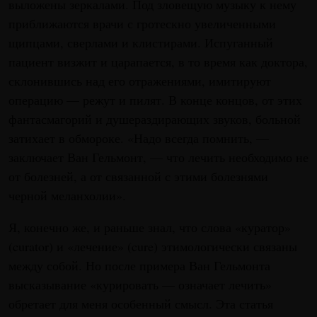
выложены зеркалами. Под зловещую музыку к нему
приближаются врачи с гротескно увеличенными
щипцами, сверлами и клистирами. Испуганный
пациент визжит и царапается, в то время как доктора,
склонившись над его отражениями, имитируют
операцию — режут и пилят. В конце концов, от этих
фантасмагорий и душераздирающих звуков, больной
затихает в обмороке. «Надо всегда помнить, —
заключает Ван Гельмонт, — что лечить необходимо не
от болезней, а от связанной с этими болезнями
черной меланхолии».
Я, конечно же, и раньше знал, что слова «куратор»
(curator) и «лечение» (cure) этимологически связаны
между собой. Но после примера Ван Гельмонта
высказывание «курировать — означает лечить»
обретает для меня особенный смысл. Эта статья