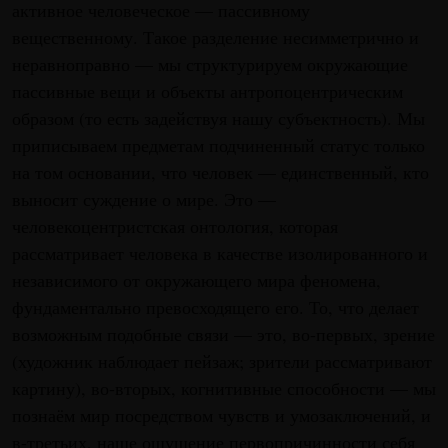
активное человеческое — пассивному
вещественному. Такое разделение несимметрично и
неравноправно — мы структурируем окружающие
пассивные вещи и объекты антропоцентрическим
образом (то есть задействуя нашу субъектность). Мы
приписываем предметам подчиненный статус только
на том основании, что человек — единственный, кто
выносит суждение о мире. Это —
человекоцентристская онтология, которая
рассматривает человека в качестве изолированного и
независимого от окружающего мира феномена,
фундаментально превосходящего его. То, что делает
возможным подобные связи — это, во-первых, зрение
(художник наблюдает пейзаж; зрители рассматривают
картину), во-вторых, когнитивные способности — мы
познаём мир посредством чувств и умозаключений, и
в-третьих, наше ощущение первопричинности себя