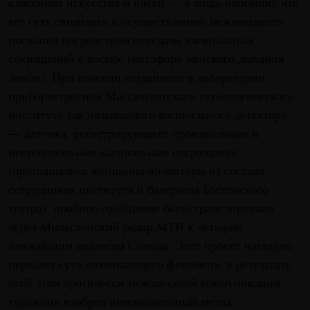
классикой искусства и науки — я лишь напомню, что
его суть сводилась к осуществлению межзвездного
послания посредством передачи вагинальных
сокращений в космос (метафора женского дыхания
Земли). При помощи созданного в лаборатории
приборостроения Массачусетского технологического
института так называемого вагинального детектора
— датчика, регистрирующего произвольные и
непроизвольные вагинальные сокращения
(приглашались женщины-волонтеры из состава
сотрудников института и балерины Бостонского
театра), пробное сообщение было транслировано
через Мильстонский радар МТИ к четырем
ближайшим аналогам Солнца. Этот проект наглядно
передает суть возникающего феномена: в результате
всей этой эротически межзвездной коммуникации
художник изобрел инновационный метод