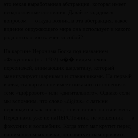
это некая выработанная абстракция, которая имеет
неоднозначные состояния. Давайте зададимся
вопросом — откуда возникла эта абстракция, какое
видение окружающего мира она использует и какого
рода онтологию влечет за собой?
На картине Иеронима Босха под названием
«Фокусник» (ок. 1502) м�� видим неких
персонажей, внимающих шарлатану, который
манипулирует шариками и стаканчиками. На первый
взгляд эта картина не имеет никакого отношения к
теме «цифрового» или «дигитального». Однако если
мы вспомним, что слово «digitus» с латыни
переводится как «перст», то все встает на свои места.
Перед нами уже не наПЕРСТочник, не мошенник — а
фокусник и волшебник. Когда этот маг крутит перед
нашим носом колпачки, он советует нам проявить