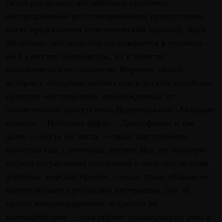
Легко догадаться, что небесные гармонии,
опосредованные робототехническим присутствием,
носят предсказуемо нечеловеческий характер. Хотя
бы потому, что попросту не нуждаются в человеке —
ни в качестве композитора, ни в качестве
исполнителя или слушателя. Впрочем, любой
историк с легкостью назовет еще с десяток подобных
гаджетов-инструментов, освобожденных от
человеческого присутствия. Всевозможные «Морские
органы», «Небесные арфы», «Дождефоны» и так
далее — несть им числа — такие инструменты
известны еще с античных времен. Все это примеры
из ряда ситуативных отношений с неорганическими
агентами: морской прилив, солнце, гряда облаков не
просто являются ресурсами интеракции, они не
просто инкорпорированы, встроены во
взаимодействия — они играют полноправную роль в