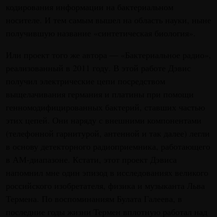
кодирования информации на бактериальном
носителе. И тем самым вышел на область науки, ныне
получившую название «синтетическая биология».
Или проект того же автора — «Бактериальное радио»,
реализованный в 2011 году. В этой работе Дэвис
получил электрические цепи посредством
выщелачивания германия и платины при помощи
генномодифицированных бактерий, ставших частью
этих цепей. Они наряду с внешними компонентами
(телефонной гарнитурой, антенной и так далее) легли
в основу детекторного радиоприемника, работающего
в АМ-диапазоне. Кстати, этот проект Дэвиса
напомнил мне один эпизод в исследованиях великого
российского изобретателя, физика и музыканта Льва
Термена. По воспоминаниям Булата Галеева, в
последние годы жизни Термен вплотную работал над