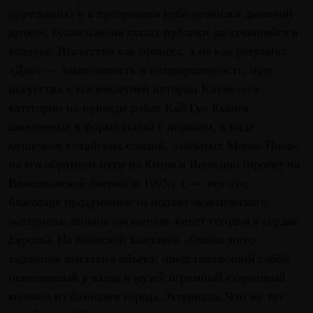
врачевания) и в прозрачном небе появился дымовой
дракон, буквально на глазах публики рассеявшийся в
воздухе. Искусство как процесс, а не как результат.
«Дао» — изменчивость и незавершенность, путь
искусства в тысячелетней истории Китая -эти
категории на примере работ Кай Гуo Кьянга,
заявленные в форме акций с порохом, в виде
мешочков китайских специй, «забытых Марко Поло»
на его обратном пути из Китая в Венецию (проект на
Венецианской биеннале 1995 г.), — все это,
благодаря продуманности подачи экзотического
материала, вполне органично живет сегодня в сердце
Европы. На боннской выставке «Смена эпох»
художник выставил объект, представляющий собой
повешенный у входа в музей огромный старинный
колокол из базилики города Эхтернаха. Что же тут