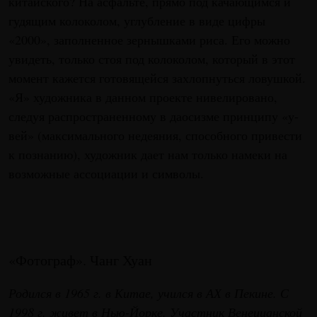
китайского? На асфальте, прямо под качающимся и
гудящим колоколом, углубление в виде цифры
«2000», заполненное зернышками риса. Его можно
увидеть, только стоя под колоколом, который в этот
момент кажется готовящейся захлопнуться ловушкой.
«Я» художника в данном проекте нивелировано,
следуя распространенному в даосизме принципу «у-
вей» (максимального недеяния, способного привести
к познанию), художник дает нам только намеки на
возможные ассоциации и символы.
«Фотограф». Чанг Хуан
Родился в 1965 г. в Китае, учился в АХ в Пекине. С
1998 г. живет в Нью-Йорке. Участник Венецианской