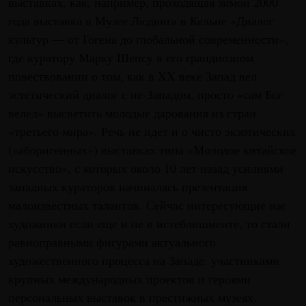
выставках, как, например, проходящая зимой 2000
года выставка в Музее Людвига в Кельне «Диалог
культур — от Гогена до глобальной современности»,
где куратору Марку Шепсу в его грандиозном
повествовании о том, как в XX веке Запад вел
эстетический диалог с не-Западом, просто «сам Бог
велел» высветить молодые дарования из стран
«третьего мира». Речь не идет и о чисто экзотических
(«аборигенных») выставках типа «Молодое китайское
искусство», с которых около 10 лет назад усилиями
западных кураторов начиналась презентация
малоизвестных талантов. Сейчас интересующие нас
художники если еще и не в истеблишменте, то стали
равноправными фигурами актуального
художественного процесса на Западе: участниками
крупных международных проектов и героями
персональных выставок в престижных музеях.