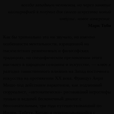
всегда западным человеком, но через занятие
каллиграфией я получил для своего искусства новый
импульс, новое измерение.
Марк Тоби
Как бы тривиально это ни звучало, но именно
особенности ментальности, взращенной на
тысячелетних религиозных и философских
традициях, на специфическом преломлении этого
высокого в народном сознании и искусстве, — ключ к
разгадке таинственного влияния на Запад восточного
искусства на протяжении XX века. Француз Анри
Мишо под действием наркотиков, как подлинный
сюрреалист, «автоматически» рисовавший иероглифы
тушью и ведший бесконечный диалог с
бессознательным, три года путешествовавший по
Индии, Тибету, Китаю и переписывавшийся с