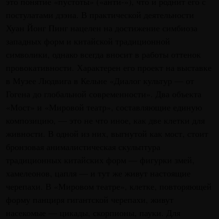
это понятие «пустоты» («анти-»), что и роднит его с
постулатами дзэна. В практической деятельности
Хуан Йонг Пинг нацелен на достижение симбиоза
западных форм и китайской традиционной
символики, однако всегда вносит в работы оттенок
провокативности. Характерен его проект на выставке
в Музее Людвига в Кельне «Диалог культур — от
Гогена до глобальной современности». Два объекта
«Мост» и «Мировой театр», составляющие единую
композицию, — это не что иное, как две клетки для
живности. В одной из них, выгнутой как мост, стоит
бронзовая анималистическая скульптура
традиционных китайских форм — фигурки змей,
хамелеонов, цапля — и тут же живут настоящие
черепахи. В «Мировом театре», клетке, повторяющей
форму панциря гигантской черепахи, живут
насекомые — цикады, скорпионы, пауки. Для