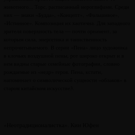
животного... Торс, расписанный иероглифами. Среди
них — знаки «Будда», «Концепт», «Фальшивое»,
«Истинное». Композиция их хаотична. Для западного
зрителя поверхность тела — почти орнамент, за
которым сила, энергетика и таинственность
непрочитываемого. В серии «Пена» лицо художника
в клочьях воздушной пены, рот широко открыт и в
нем видны старые семейные фотографии, словно
рождаемые из «недр» героя. Пена, кстати,
напоминает о символической сущности «облаков» в
старом китайском искусстве3.
«Неотрадиционалистка». Кин Юфен