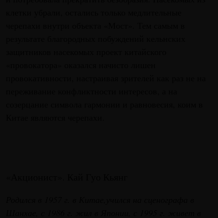
клетки убрали, остались только медлительные
черепахи внутри объекта «Мост». Тем самым в
результате благородных побуждений кельнских
защитников насекомых проект китайского
«провокатора» оказался начисто лишен
провокативности, настраивая зрителей как раз не на
переживание конфликтности интересов, а на
созерцание символа гармонии и равновесия, коим в
Китае являются черепахи.
«Акционист». Кай Гуо Кьянг
Родился в 1957 г. в Китае,учился на сценографа в
Шанхае, с 1986 г. жил в Японии, с 1995 г. живет в