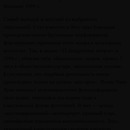
биеннале 1999 г.
Самый молодой и жесткий из выбранных
персонажей. Стал известен в 90-е годы благодаря
проведению почти брутальных перформансов,
форсирующих принципы этого жанра в актуальном
искусстве. Так, в акции «12 квадратных метров» в
1994 г., обмазав себя, обнаженного, медом, провел 3
часа в общественном сортире, заполненном мухами.
Естественно, что подобная деятельность могла
происходить только на уровне «апт-арта». Позже Чанг
Хуан начинает целенаправленно фотографировать
свои акции, переходя в последние годы к
классической форме фотосерий. В них — всегда
«костюмированный» автопортрет: крупный план,
своеобразная отрешенная монументальность. Торс,
украшенный кровоточащим скелетом какого-то