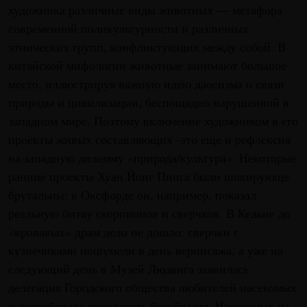
художника различные виды животных — метафора
современной поликультурности и различных
этнических групп, конфликтующих между собой. В
китайской мифологии животные занимают большое
место, иллюстрируя важную идею даосизма о связи
природы и цивилизации, беспощадно нарушенной в
западном мире. Поэтому включение художником в его
проекты живых составляющих -это еще и рефлексия
на западную дилемму «природа/культура». Некоторые
ранние проекты Хуан Йонг Пинга были шокирующе
брутальны: в Оксфорде он, например, показал
реальную битву скорпионов и сверчков. В Кельне до
«кровавых» драм дело не дошло: сверчки с
кузнечиками пошумели в день вернисажа, а уже на
следующий день в Музей Людвига заявилась
делегация Городского общества любителей насекомых
и потребовала прекратить безобразия. Насекомых из