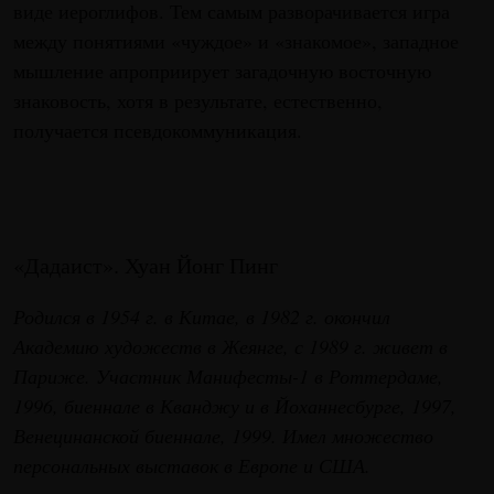
виде иероглифов. Тем самым разворачивается игра
между понятиями «чуждое» и «знакомое», западное
мышление апроприирует загадочную восточную
знаковость, хотя в результате, естественно,
получается псевдокоммуникация.
«Дадаист». Хуан Йонг Пинг
Родился в 1954 г. в Китае, в 1982 г. окончил
Академию художеств в Жеянге, с 1989 г. живет в
Париже. Участник Манифесты-1 в Роттердаме,
1996, биеннале в Кванджу и в Йоханнесбурге, 1997,
Венецинанской биеннале, 1999. Имел множество
персональных выставок в Европе и США.