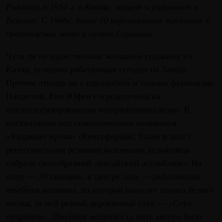
Родилась в 1954 г. в Китае, живет и работает в
Берлине. С 1996г. более 10 персональных выставок в
престижных залах и музеях Германии.
Чуть ли не единственная женщина-художник из
Китая, успешно работающая сегодня на Западе.
Причем отнюдь не с идеологией и темами феминизма.
Напротив, Кин Юфен сосредоточена на
неидеологизированном неотрадиционализме. В
инсталляции под символическим названием
«Уходящее время» (Кунстферайн, Ульм) в зале с
ренессансными резными колоннами художница
собрала своеобразный «китайский ассамбляж». На
полу — 30 циновок, в центре зала — работающая
швейная машинка, из которой выходит полоса белого
шелка, за ней резной деревянный стул — «Стул
мудрецов». Швейная машинка (а мать автора была