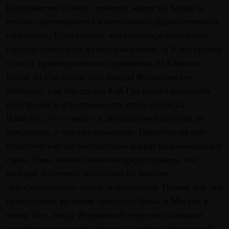
Большинство из них, отметим, живет на Западе и
вполне ориентируется в актуальных художественных
стратегиях. Естественно, что головокружительные
карьеры некоторых из них (например, за 5 лет пройти
путь от провинциального художника из Южного
Китая до участника трех подряд Венецианских
биеннале, как это сделал Кай Гyo Кьянг) вызывают
подозрения в естественности этого процесса.
Известно, что «гении» в актуальном искусстве не
рождаются, а «раскручиваются». Представляя себе
политические хитросплетения вокруг развивающихся
стран Азии, вполне логично предположить, что
молодое восточное искусство во многом
«раскручивалось» вслед за политикой. Помня, как это
происходило во время «русского бума» в Москве в
конце 80-х, когда Фурманный переулок осаждали
западные персонажи, скупая на корню «московский