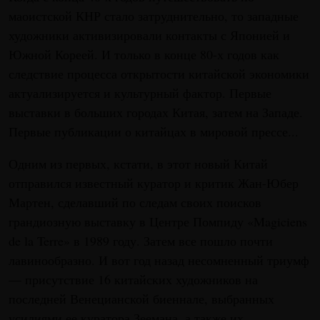
маоистской КНР стало затруднительно, то западные
художники активизировали контакты с Японией и
Южной Кореей. И только в конце 80-х годов как
следствие процесса открытости китайской экономики
актуализируется и культурный фактор. Первые
выставки в больших городах Китая, затем на Западе.
Первые публикации о китайцах в мировой прессе...
Одним из первых, кстати, в этот новый Китай
отправился известный куратор и критик Жан-Юбер
Мартен, сделавший по следам своих поисков
грандиозную выставку в Центре Помпиду «Magiciens
de la Terre» в 1989 году. Затем все пошло почти
лавинообразно. И вот год назад несомненный триумф
— присутствие 16 китайских художников на
последней Венецианской биеннале, выбранных
усилиями ее куратора Зеемана, а также их