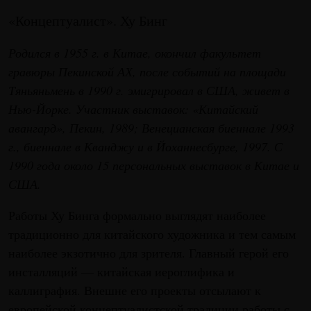
«Концептуалист». Ху Бинг
Родился в 1955 г. в Китае, окончил факультет
гравюры Пекинской АХ, после событий на площади
Тяньяньмень в 1990 г. эмигрировал в США, живет в
Нью-Йорке. Участник выставок: «Китайский
авангард», Пекин, 1989; Венецианская биеннале 1993
г., биеннале в Кванджу и в Йоханнесбурге, 1997. С
1990 года около 15 персональных выставок в Китае и
США.
Работы Ху Бинга формально выглядят наиболее
традиционно для китайского художника и тем самым
наиболее экзотично для зрителя. Главный герой его
инсталляций — китайская иероглифика и
каллиграфия. Внешне его проекты отсылают к
европейской концептуалистской традиции работы с