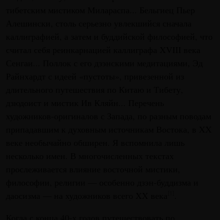
тибетским мистиком Милараспа... Бельгиец Пьер
Алешински, столь серьезно увлекшийся сначала
каллиграфией, а затем и буддийской философией, что
считал себя реинкарнацией каллиграфа XVIII века
Сенгаи... Поллок с его дзэнскими медитациями, Эд
Райнхардт с идеей «пустоты», привезенной из
длительного путешествия по Китаю и Тибету,
дзюдоист и мистик Ив Кляйн... Перечень
художников-оригиналов с Запада, по разным поводам
припадавшим к духовным источникам Востока, в XX
веке необычайно обширен. Я вспомнила лишь
несколько имен. В многочисленных текстах
прослеживается влияние восточной мистики,
философии, религии — особенно дзэн-буддизма и
даосизма — на художников всего XX века
.
[1]
Когда с конца 40-х годов путешествовать по