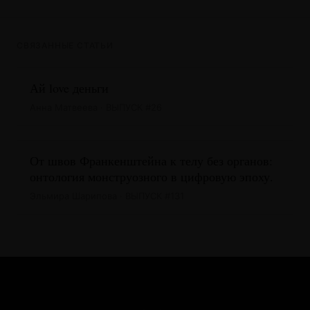
СВЯЗАННЫЕ СТАТЬИ
Ай love деньги
Анна Матвеева · ВЫПУСК #26
От швов Франкенштейна к телу без органов:
онтология монструозного в цифровую эпоху.
Эльмира Шарипова · ВЫПУСК #131