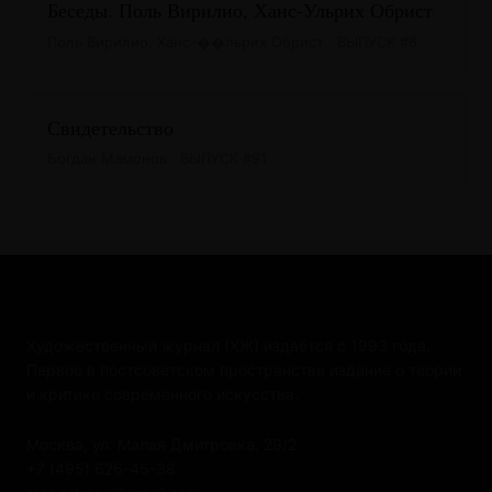
Беседы. Поль Вирилио, Ханс-Ульрих Обрист
Поль Вирилио, Ханс-��льрих Обрист · ВЫПУСК #8
Свидетельство
Богдан Мамонов · ВЫПУСК #91
Художественный журнал (ХЖ) издаётся с 1993 года.
Первое в постсоветском пространстве издание о теории
и критике современного искусства.
Москва, ул. Малая Дмитровка, 29/2
+7 (495) 626-45-38