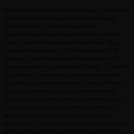
Должны быть сохранены места, которые, несмотря на
свою так ценимую сегодня «неэкзотизирующую
оригинальность», свою центральность и
привлекательность для художественного освоения,
останутся институционально нетронутыми. Ведь
поистине поразительно, что Библиотека им. В.И.
Ленина со своей великолепной колоннадой по сей
день существует под кремлевской стеной — никто бы
не удивился, если бы вслед за некоторыми своими
фондами она целиком переехала в Химки. И точно
так же поразительно, что среди оргии точечной
застройки нетронутым остается Ботанический сад —
унылейший островок, в котором нет ничего, что
можно было бы назвать привлекательным или
интересным. Если вам вздумается сделать тут проект,
пусть самый сухой и наукообразный, включить эти