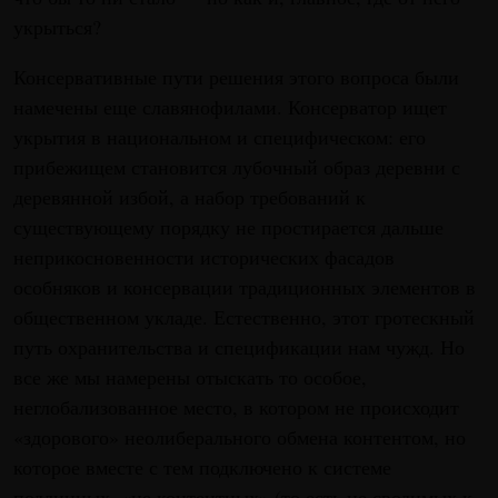
укрыться?
Консервативные пути решения этого вопроса были
намечены еще славянофилами. Консерватор ищет
укрытия в национальном и специфическом: его
прибежищем становится лубочный образ деревни с
деревянной избой, а набор требований к
существующему порядку не простирается дальше
неприкосновенности исторических фасадов
особняков и консервации традиционных элементов в
общественном укладе. Естественно, этот гротескный
путь охранительства и спецификации нам чужд. Но
все же мы намерены отыскать то особое,
неглобализованное место, в котором не происходит
«здорового» неолиберального обмена контентом, но
которое вместе с тем подключено к системе
подлинных, «не контентных» (то есть не сводимых к