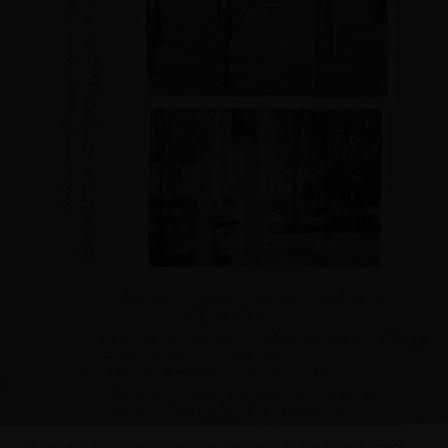
Материал проиллюстрирован листами из альбома Бориса