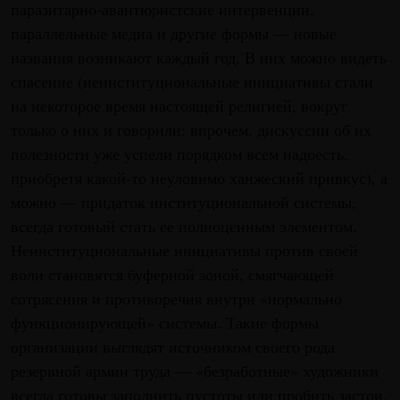
паразитарно-авантюристские интервенции,
параллельные медиа и другие формы — новые
названия возникают каждый год. В них можно видеть
спасение (неинституциональные инициативы стали
на некоторое время настоящей религией, вокруг
только о них и говорили; впрочем, дискуссии об их
полезности уже успели порядком всем надоесть,
приобретя какой-то неуловимо ханжеский привкус), а
можно — придаток институциональной системы,
всегда готовый стать ее полноценным элементом.
Неинституциональные инициативы против своей
воли становятся буферной зоной, смягчающей
сотрясения и противоречия внутри «нормально
функционирующей» системы. Такие формы
организации выглядят источником своего рода
резервной армии труда — «безработные» художники
всегда готовы заполнить пустоты или пробить застои,