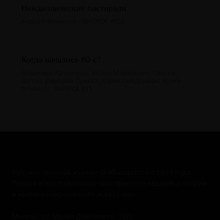
Неидиллические пасторали
Андрей Фоменко · ВЫПУСК #102
Когда начались 80-е?
Владимир Куприянов, Игорь Макаревич, Сергей
Шутов, Дмитрий Пригов, Юрий Лейдерман, Юрий
Альберт · ВЫПУСК #15
Художественный журнал (ХЖ) издаётся с 1993 года.
Первое в постсоветском пространстве издание о теории
и критике современного искусства.
Москва, ул. Малая Дмитровка, 29/2