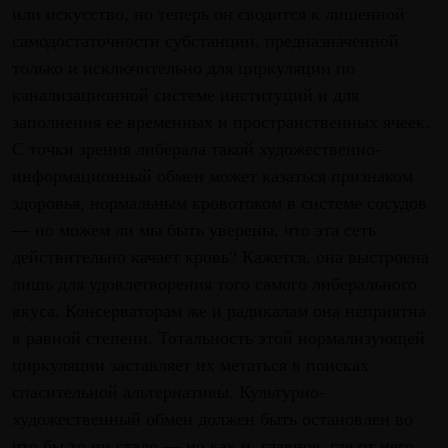
или искусство, но теперь он сводится к лишенной
самодостаточности субстанции, предназначенной
только и исключительно для циркуляции по
канализационной системе институций и для
заполнения ее временных и пространственных ячеек.
С точки зрения либерала такой художественно-
информационный обмен может казаться признаком
здоровья, нормальным кровотоком в системе сосудов
— но можем ли мы быть уверены, что эта сеть
действительно качает кровь? Кажется, она выстроена
лишь для удовлетворения того самого либерального
вкуса. Консерваторам же и радикалам она неприятна
в равной степени. Тотальность этой нормализующей
циркуляции заставляет их метаться в поисках
спасительной альтернативы. Культурно-
художественный обмен должен быть остановлен во
что бы то ни стало — но как и, главное, где от него