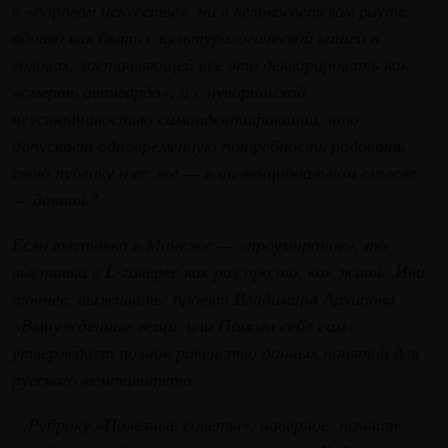
в «дорогом искусстве», ни в великосветском рауте;
однако как быть с культурологической кашей в
головах, заставляющей все это декларировать как
«смерть авангарда», и с нуворишской
неустойчивостью самоидентификации, что
допускает одновременную потребность радовать
свою публику и ее же — в ин-венциональном смысле
— давить?
Если выставка в Манеже — «проумирание», то
выставка в L-галерее как раз про то, как жить. Или,
точнее, выживать: проект Владимира Архипова
«Вынужденные вещи, или Помоги себе сам»
утверждает полное равенство данных понятий для
русского менталитета.
…Рубрику «Полезные советы», наверное, помнит