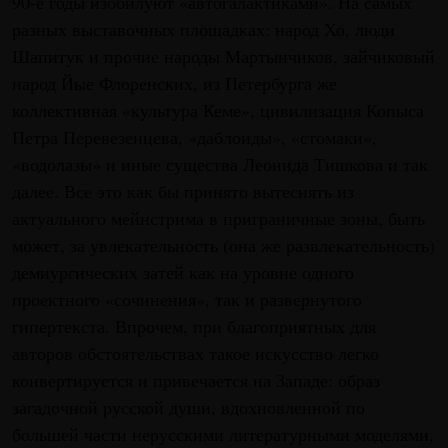
90-е годы изобилуют «автогалактиками». На самых
разных выставочных площадках: народ Хо, люди
Шапитук и прочие народы Мартынчиков, зайчиковый
народ Йые Флоренских, из Петербурга же
коллективная «культура Кеме», цивилизация Копыса
Петра Перевезенцева, «даблоиды», «стомаки»,
«водолазы» и иные существа Леонида Тишкова и так
далее. Все это как бы принято вытеснять из
актуального мейнстрима в приграничные зоны, быть
может, за увлекательность (она же развлекательность)
демиургических затей как на уровне одного
проектного «сочинения», так и развернутого
гипертекста. Впрочем, при благоприятных для
авторов обстоятельствах такое искусство легко
конвертируется и привечается на Западе: образ
загадочной русской души, вдохновленной по
большей части нерусскими литературными моделями,