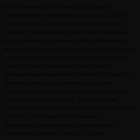
насильственности (со статистикой впрямую
«потерпевших») предполагал присутствие «других»
лишь в качестве статичной массовки. Ни авторы
публично уничтожаемых работ, ни автомобилисты,
под чьи машины бросался из слякоти обмазанный
маслом голый человек (О. Кулик), ни смотрительница
в зале Ван-Гога, вынужденная присутствовать при
попытке некоего персонажа осуществить акт
дефекации под вверенным ей объектом (А Бренер), не
провоцировались на сознательную реакцию;
сценарная неартикулированность их ролей делала
такую реакцию невозможной. Художник, даже
работая на площади, все равно осуществлял «прыжок
в пустоту», в котором присутствовало и
традиционно-романтическое противостояние
гомогенному веществу «толпы», и более