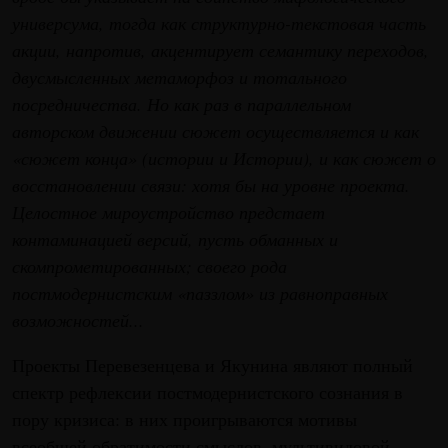
универсума, тогда как структурно-текстовая часть
акции, напротив, акцентирует семантику переходов,
двусмысленных метаморфоз и тотального
посредничества. Но как раз в параллельном
авторском движении сюжет осуществляется и как
«сюжет конца» (истории и Истории), и как сюжет о
восстановлении связи: хотя бы на уровне проекта.
Целостное мироустройство предстает
контаминацией версий, пусть обманных и
скомпрометированных; своего рода
постмодернистским «паззлом» из равноправных
возможностей...
Проекты Перевезенцева и Якунина являют полный
спектр рефлексии постмодернистского сознания в
пору кризиса: в них проигрываются мотивы
всеобщей обратимости смыслов, мультивидовой