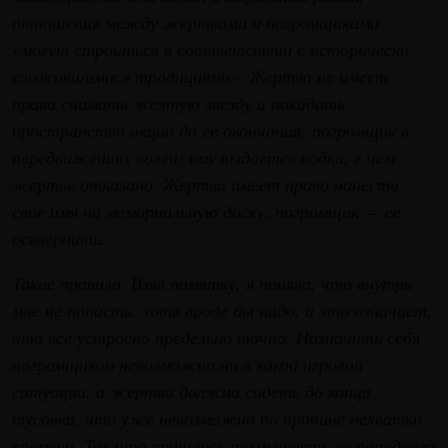
отношения между жертвами и погромщиками
«могут строиться в соответствии с исторически
сложившимися традициями». Жертва не имеет
права снимать желтую звезду и покидать
пространство акции до ее окончания; погромщик в
передвижениях волен; ему выдается водка, в чем
жертве отказано. Жертва имеет право нанести
свое имя на мемориальную доску, погромщик — ее
осквернить.
Такие правила. Взяв памятку, я поняла, что внутрь
мне не попасть, хотя вроде бы надо, и это означает,
что все устроено предельно точно. Назначить себя
погромщиком невозможно ни в какой игровой
ситуации, а жертва должна сидеть до конца
тусовки, что уже невозможно по причине нехватки
времени. Так что пришлось размышлять «у парадного