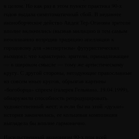
в целом. Но как раз в этом пункте практика 90-х
годов выдала симптоматичный сбой. В недавнее
иконоборческое действо Авдея Тер-Оганяна зрители
вполне включились (вызвав милицию и тем самым
неосознанно возродив традицию апелляции к
городовому для «экспертизы» футуристических
выходок); что характерно, зрители, принадлежащие
— в широком смысле — тому же артистическому
кругу. С другой стороны, негодующие православные
из совсем иных кругов, обрызгав картины
«богоборца» спреем (галерея Гельмана, 19.04.1999),
обнаружили способность репродуцировать
художественный жест; и если бы на этой «дуэли»
история закончилась, ее кольцевая композиция
выглядела бы вполне гармонично.
Насильственный акционизм 90-х при всей