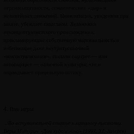
перенасыщенности, семантических «дыр» и
нелинейных движений. Цивилизация, увиденная при
закате, убеждает сходством. Художники
неконцептуалистского происхождения,
прокламирующие собственную маргинальность и
избегающие даже внутритусовочной
«институализации», создали портрет — или
автопортрет — наличной культуры; что и
оправдывает прицельную оптику.
4. Вне игры
...Во вступительной статье к каталогу выставки
Веры Митурич «Дом художника» (1997, XL-галерея)