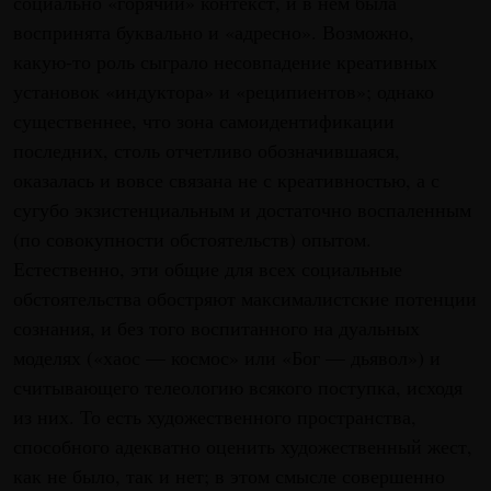
социально «горячий» контекст, и в нем была
воспринята буквально и «адресно». Возможно,
какую-то роль сыграло несовпадение креативных
установок «индуктора» и «реципиентов»; однако
существеннее, что зона самоидентификации
последних, столь отчетливо обозначившаяся,
оказалась и вовсе связана не с креативностью, а с
сугубо экзистенциальным и достаточно воспаленным
(по совокупности обстоятельств) опытом.
Естественно, эти общие для всех социальные
обстоятельства обостряют максималистские потенции
сознания, и без того воспитанного на дуальных
моделях («хаос — космос» или «Бог — дьявол») и
считывающего телеологию всякого поступка, исходя
из них. То есть художественного пространства,
способного адекватно оценить художественный жест,
как не было, так и нет; в этом смысле совершенно