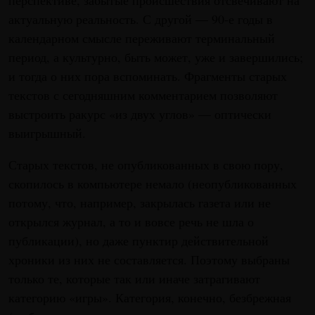
перспективе, забытые происшествия отсвечивают на
актуальную реальность. С другой — 90-е годы в
календарном смысле переживают терминальный
период, а культурно, быть может, уже и завершились;
и тогда о них пора вспоминать. Фрагменты старых
текстов с сегодняшним комментарием позволяют
выстроить ракурс «из двух углов» — оптически
выигрышный.
Старых текстов, не опубликованных в свою пору,
скопилось в компьютере немало (неопубликованных
потому, что, например, закрылась газета или не
открылся журнал, а то и вовсе речь не шла о
публикации), но даже пунктир действительной
хроники из них не составляется. Поэтому выбраны
только те, которые так или иначе затрагивают
категорию «игры». Категория, конечно, безбрежная