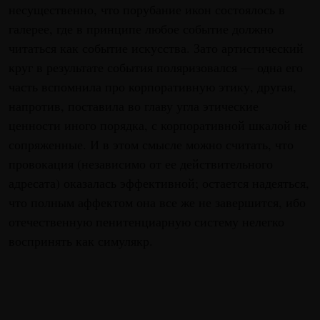
несущественно, что порубание икон состоялось в
галерее, где в принципе любое событие должно
читаться как событие искусства. Зато артистический
круг в результате события поляризовался — одна его
часть вспомнила про корпоративную этику, другая,
напротив, поставила во главу угла этические
ценности иного порядка, с корпоративной шкалой не
сопряженные. И в этом смысле можно считать, что
провокация (независимо от ее действительного
адресата) оказалась эффективной; остается надеяться,
что полным аффектом она все же не завершится, ибо
отечественную пенитенциарную систему нелегко
воспринять как симулякр.