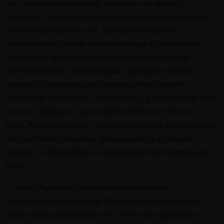
от «стирально-швейной машины» до модели
спутника, представляющей продетый в выломанное
сиденье табуретки мяч. Крышка кастрюли
стационарно стоит на вылезающих из кастрюли
макаронах, обеспечивая им столь необходимый
доступ воздуха; инсталляция «Двадцать девять
совков» с окончательной внятностью являет
метафору бедности, «совковости» и умножения ноля
на ноль, которое в результате дает все тот же
ноль. Концептуализм, пережив языковое отчуждение
от предмета описания, возвращается в вещную
стихию, в абсурдный и совершенно действительный
быт...
...Алена Романова озабочена обживанием
современного искусства. Первым опытом такого
рода стала устроенная ею в 1993 году групповая