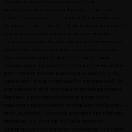
специфически российские оттенки (так,
тавтологическое появление Бренера на выставке
«Прыжок в пустоту» — с воплем «Почему меня не
взяли на эту выставку?» — вызывало ассоциации не
только с мучимым пубертатными комплексами
подростком, но и с бедным Акакием Акакиевичем).
Свидетелям предписывалось либо испытать шок от
непонимания происходящего (в этом состояла
«общего вида» провокация, и вопрос о ее этической
допустимости заранее выносился за скобки), либо,
оценив жест как артистический и риторический, от
него именно в силу этой оценки дистанцироваться.
Впрочем, в роли провоцируемых фигур могли
оказаться и представители актуального сообщества —
такое, вспомним, случалось регулярно при убийстве
животных, и в этом смысле здесь вторично
проигрывался опыт венского акционизма 70-х годов.