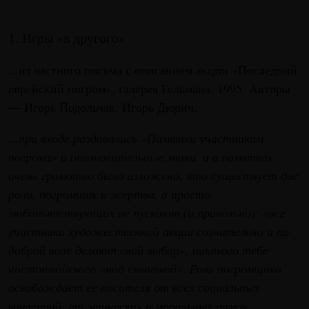
1. Игры «в другого»
...из частного письма с описанием акции «Последний
еврейский погром», галерея Гельмана, 1995. Авторы
— Игорь Подольчак, Игорь Дюрич.
...при входе раздавались «Памятки участникам
погрома» и опознавательные знаки, а в памятках
очень грамотно было изложено, что существует две
роли, погромщик и жертва, а просто
любопытствующих не пускают (и правильно): «все
участники художественной акции сознательно и по
доброй воле делают свой выбор», никакого тебе
чистоплюйского «над схваткой». Роль погромщика
освобождает ее носителя от всех социальных
конвенций, от этических и моральных рамок;