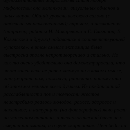
мифологемы сна меланхолии, визуальных обманов и
иных миров. Общий уровень высокого салона (с
отдельными исключениями); впрочем, и исключения
(например, работы И. Макаревича и Е. Елагиной, В.
Когилякова и других) подавались в соответствующей
«упаковке»; в этом смысле экспозиция была
выстроена вполне непротиворечиво и стильно. Но
как-то очень убедительно она демонстрировала, что
этот конец века не равен «тому» ни в каком смысле,
что умирать нам, пожалуй, рановато, потому что
об этом мы меньше всего думаем. Из предписанной
расслабленности поз и томности жестов
неистребимо рвалось молодое, ражее, здоровое и
нахальное; и натурщики (на фотографиях) явно росли
на усиленном питании, и технологический блеск не о
смерти напоминал, а о цене «картинки». Нет беды ни