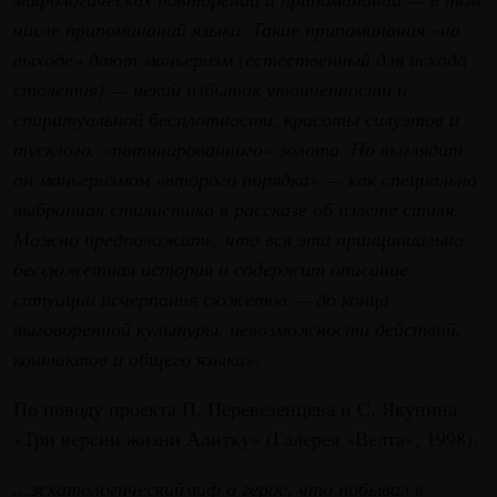
числе припоминаний языка. Такие припоминания «на
выходе» дают маньеризм (естественный для исхода
столетия) — некий избыток утонченности и
спиритуальной бесплотности, красоты силуэтов и
тусклого, «патинированного» золота. Но выглядит
он маньеризмом «второго порядка» — как специально
выбранная стилистика в рассказе об излете стиля.
Можно предположить, что вся эта принципиально
бессюжетная история и содержит описание
ситуации исчерпания сюжетов — до конца
выговоренной культуры, невозможности действий,
контактов и общего языка».
По поводу проекта П. Перевезенцева и С. Якунина
«Три версии жизни Алитку» (Галерея «Велта», 1998).
...эсхатологическиймиф о герое, что побывал в