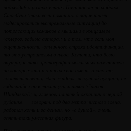
подъезда9 о разных вещах. Начиная от психодрам
Столбуна (там, если помнишь, с пациентами
моделировались экстремальные ситуации) до
потрясающих комиксов с мышами в концлагере
(склероз, забыла автора); и о том, что если моя
ощетиненность -отличного страха идентификации,
то это устроителям в плюс. Кстати, что было
внутри, я знаю -фотографии могильных памятников,
на которых кто-то писал свои имена, а кто-то,
соответственно, «бей жидов»; выкупной аукцион, не
задавшийся по вялости участников (Список
Шиндлера!); и, главное, нанятый охранник в черной
рубашке, — говорят, под два метра чистого говна,
работал хоть и за деньги, но «с душой», очень,
опять-таки,уместная фигура.
Про «внутри» я знаю от знакомых юных