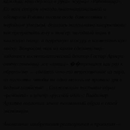
каждый, кто держал в руках журнал «Работница».
Со всех сторон некогда многонациональной и
обширной Родины писали сюда домохозяйки и
народные умельцы, делились маленькими хитростями:
как превратить юлу в миксер, негодный ящик в
книжную полку, а огуречную кожуру в косметическую
маску. Вопросом «как из камня сделать пар»
задавался космополитический доктор Гаспар Арнери;
отечественный же «левша» ��тремился как раз к
обратному — сделать что-то вещественное из пара,
из пустоты, чтобы ни одна мелочь не пропала зря в
бедном хозяйстве... Солженицын поставил образ
«ремонта» в центр «русской идеи»; Владимир
Архипов воплотил этот тотальный образ в своей
экспозиции.
Анонимные изобретения реализуются в проектах —