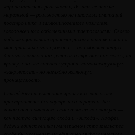
«припечатывая» реальность, делает ее вполне
миражной — реальностью нечитаемых имитаций
подстрочника и галлюциногенного камлания,
завороженного собственными тавтологиями. Своего
рода мерцательная аритмия распространяется и на
материальный мир проекта — на амбивалентную
динамику ввивающих рупоров и скрывающих масок, на
ярангу, она же китовая утроба, символизирующую
«закрытость» но наглядно являющую
проницаемость.
Сергей Якунин выстроил ярангу как «никакое»
пространство: без внутренней иерархии, без
локативов и внятного семиотического статуса —
как чистую ситуацию входа и «выхода». Крафт,
будучи единственным материалом строительства,
вроде бы указывает на единство мифологического