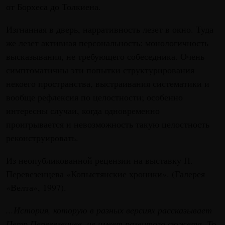
от Борхеса до Толкиена.
Изгнанная в дверь, нарративность лезет в окно. Туда
же лезет активная персональность: монологичность
высказывания, не требующего собеседника. Очень
симптоматичны эти попытки структурирования
некоего пространства, выстраивания систематики и
вообще рефлексия по целостности; особенно
интересны случаи, когда одновременно
проигрывается и невозможность такую целостность
реконструировать.
Из неопубликованной рецензии на выставку П.
Перевезенцева «Копыстянские хроники». (Галерея
«Велта», 1997).
...История, которую в разных версиях рассказывает
Петр Перевезенцев, не имеет развитого сюжета. То