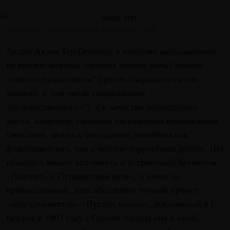
«Магазин», куратор Алена Романова, 1991
Акция Авдея Тер-Оганяна, в качестве высказывания
не вполне внятная (протест против кича? против
ложного православия? против сакральности как
таковой, в том числе сакральности
«художественного»?), а в качестве дадаистского
жеста, напротив, слишком насыщенная возможными
смыслами, явилась запоздалым римейком как
флагеллантских, так и вполне корректных действ. (Из
недавних можно вспомнить и устроенный Бренером
«Плагиат» в Пушкинском музее, и вовсе не
провокативный, зато абсолютно точный проект
«медгерменевтов» «Пустые иконы», показанный в L-
галерее в 1993 году.) Однако попала она в иной,