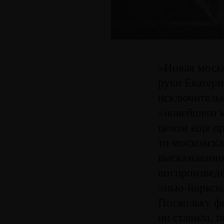
«Новая моско
руки Екатери
исключительн
«новейшего м
целом еще пр
то московска
высказывания
воспроизведе
«нью-йоркско
Поскольку фо
ни ставила, 