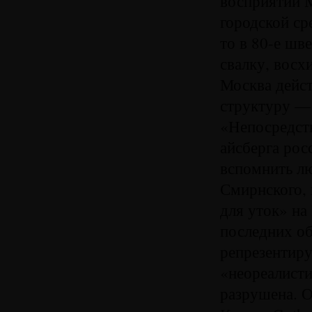
восприятии М
городской ср
то в 80-е шв
свалку, восх
Москва дейст
структуру — 
«Непосредст
айсберга рос
вспомнить л
Смирнского,
для уток» на
последних о
репрезентир
«неореалисти
разрушена. 