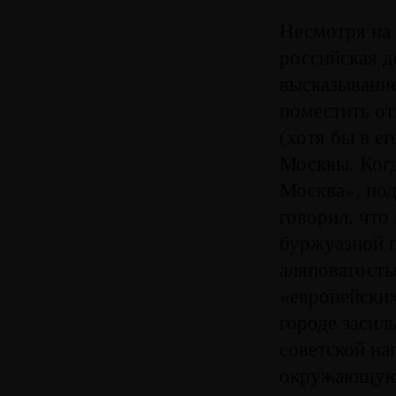
Несмотря на 
российская д
высказывание
поместить о
(хотя бы в е
Москвы. Когд
Москва», под
говорил, что
буржуазной п
аляповатость
«европейских
городе засил
советской на
окружающую 