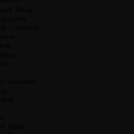
енности
емя. Когда-
городскую
 В те времена
льную
кола
омного
жно
.
НСО «Домики
 из
афии,
же
ция Нины