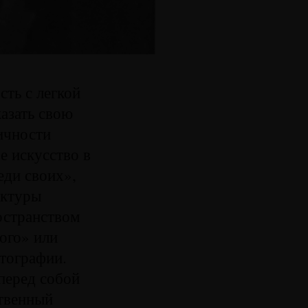
ть с легкой
казать свою
тичности
е искусство в
еди своих»,
актуры
остранством
ого» или
отографии.
перед собой
ственный