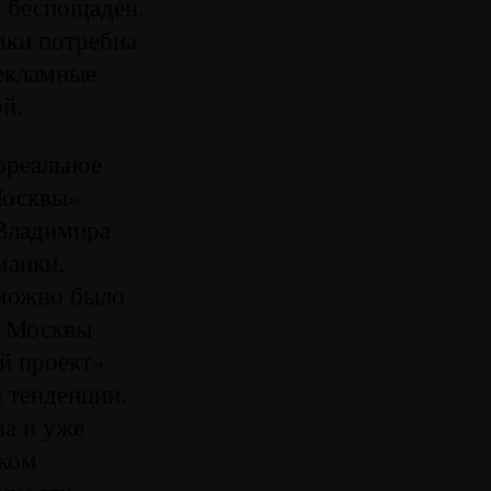
, беспощаден.
мки потребна
рекламные
й.
рреальное
Москвы»
 Владимира
манки,
 можно было
и Москвы
й проект»
й тенденции.
ва и уже
ском