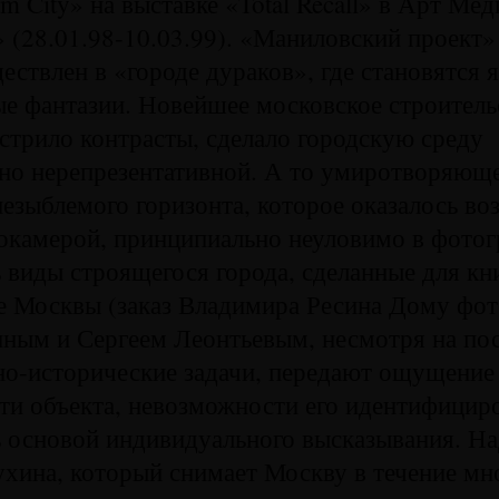
m City» на выставке «Total Recall» в Арт Ме
 (28.01.98-10.03.99). «Маниловский проект»
ествлен в «городе дураков», где становятся
е фантазии. Новейшее московское строитель
трило контрасты, сделало городскую среду
но нерепрезентативной. А то умиротворяющ
незыблемого горизонта, которое оказалось в
окамерой, принципиально неуловимо в фотог
 виды строящегося города, сделанные для кн
е Москвы (заказ Владимира Ресина Дому фо
ным и Сергеем Леонтьевым, несмотря на по
но-исторические задачи, передают ощущение
и объекта, невозможности его идентифициро
ь основой индивидуального высказывания. Над
хина, который снимает Москву в течение мно