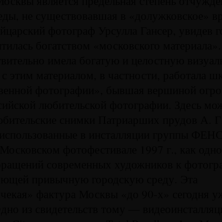
осквы является предельная степень отчужд
еды, не существовавшая в «долужковское» вр
ейцарский фотограф Урсулла Гансер, увидев 
итилась богатством «московского материала».
вительно имела богатую и целостную визуа
с этим материалом, в частности, работала ш
венной фотографии», бывшая вершиной огр
сийской любительской фотографии. Здесь мо
юбительские снимки Патриарших прудов А. Г
 использованные в инсталляции группы ФЕ
 Московском фотофестивале 1997 г., как одно
бращений современных художников к фотогр
ующей привычную городскую среду. Эта
чекая» фактура Москвы «до 90-х» сегодня у
Одно из свидетельств тому — видеоинсталля