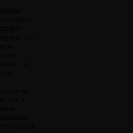
дняшняя
жественное
зволяет
» группы АЕС
видами
ерлин-
съемки. Он
 своей
контрасты
о, что в
енами
спринимает
 журнальных