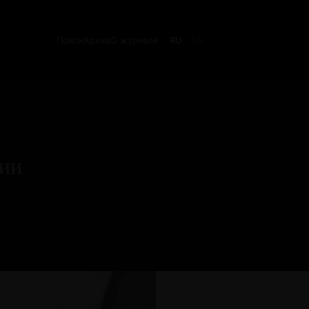
Поиск
Архив
О журнале
RU
EN
/
фии