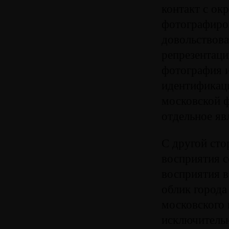
контакт с ок
фотографиров
довольствова
репрезентаци
фотография и
идентификаци
московской ф
отдельное яв
С другой сто
восприятия с
восприятия 
облик города
московского 
исключитель