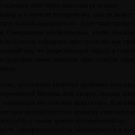
ружающей действительностью (в момент
ания и в момент восприятия), она не может
ться «силой невнятности», а все-таки требует
и. Совершенно необязательно, чтобы москов
спользовала городское пространство как сво
онный код, но репрезентация города в совр
отографии имеет значение при попытке опред
ление.
роны, актуальной является проблема визуаль
овременной Москвы или, скорее, границ тако
в «новейшем московском искусстве». Как из
 сегодня воздействует на попытку самоопред
искусства с точки зрения его претензий на
ность «неофициальности, непонятности и не