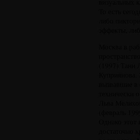
визуальных к
То есть сего
либо пиктори
эффекты, либ
Москва в ра
пространство
(1997) Тани
Куприянова.
вызвавшие в 
технически 
Льва Мелихов
(февраль 199
Однако этот 
достаточно 