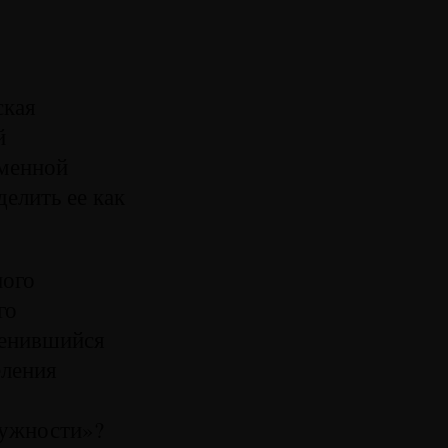
ская
й
еменной
елить ее как
ного
го
менившийся
еления
нужности»?