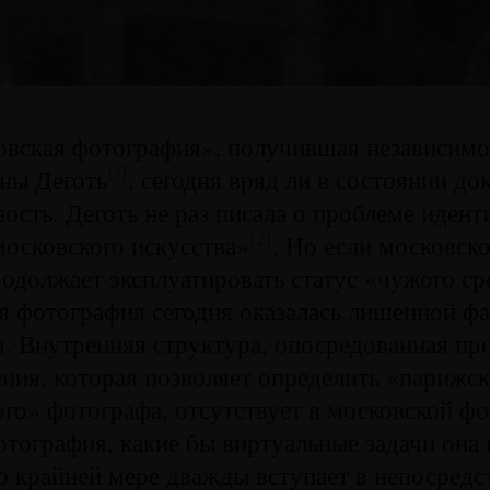
вская фотография», получившая независимос
ны Деготь
, сегодня вряд ли в состоянии до
[1]
ость. Деготь не раз писала о проблеме иден
осковского искусства»
. Но если московско
[2]
одолжает эксплуатировать статус «чужого ср
я фотография сегодня оказалась лишенной ф
. Внутренняя структура, опосредованная пр
ния, которая позволяет определить «парижск
го» фотографа, отсутствует в московской ф
тография, какие бы виртуальные задачи она 
по крайней мере дважды вступает в непосред