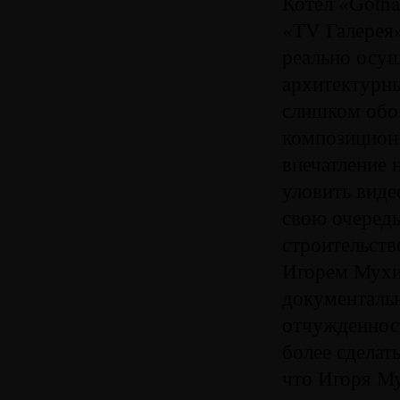
Котел «Gotha
«TV Галерея»
реально осущ
архитектурны
слишком обос
композицион
впечатление 
уловить виде
свою очередь
строительств
Игорем Мухи
документаль
отчужденност
более сделат
что Игоря Му