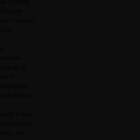
диа Центре
 вполне
 явью любые
ство
ее
озможно
рафии. В
иги о
тографии)
ставленные
вать и тем
о сказать,
гих лет,