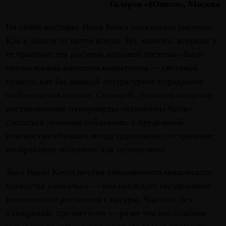
Галерея «Юнион», Москва
На своей выставке Нина Котел показывала рисунки.
Как в общем-то почти всегда. Но, кажется, впервые в
ее практике эти рисунки восковой пастелью были
организованы внешним нарративом — системой
сюжета, как бы дающей литературное оправдание
особенностям оптики. Сценарий, согласно которому
постановочные натюрморты «назначены были»
сделаться лунными пейзажами, с предельной
внятностью обнажил метод художницы: отстранение,
изображение знакомого как незнакомого.
Зона Нины Котел внутри современного московского
искусства уникальна — она исследует сегодняшние
возможности рисования с натуры. Чистого, без
ухищрений; предметного — разве что масштабные