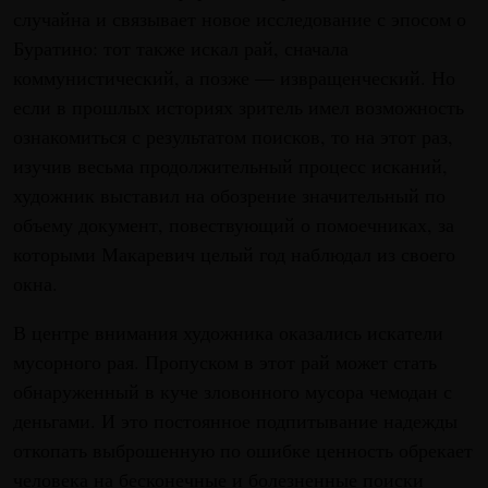
случайна и связывает новое исследование с эпосом о
Буратино: тот также искал рай, сначала
коммунистический, а позже — извращенческий. Но
если в прошлых историях зритель имел возможность
ознакомиться с результатом поисков, то на этот раз,
изучив весьма продолжительный процесс исканий,
художник выставил на обозрение значительный по
объему документ, повествующий о помоечниках, за
которыми Макаревич целый год наблюдал из своего
окна.
В центре внимания художника оказались искатели
мусорного рая. Пропуском в этот рай может стать
обнаруженный в куче зловонного мусора чемодан с
деньгами. И это постоянное подпитывание надежды
откопать выброшенную по ошибке ценность обрекает
человека на бесконечные и болезненные поиски