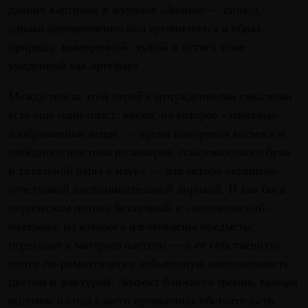
давних картинок в журнале «Знание — сила»),
однако одновременно оно организуется в образ
природы: выморочной, чужой и оттого тоже
увиденной как артефакт.
Между тем за этой игрой с отчужденными смыслами
есть еще один пласт: время, на которое «завязаны»
изображенные вещи, — время покорения космоса и
победного шествия полимеров, пластмассового бума
и тотальной веры в науку — для автора окрашено
отчетливой воспоминательной лирикой. И как бы в
лирическом потоке безличный и «новоязовский»
материал, из которого изготовлены предметы,
переходит в материю пастели — в ее собственную,
почти по-романтически избыточную наполненность
цветом и фактурой. Эффект ближнего зрения, выводя
видимое из-под власти привычных обстоятельств,