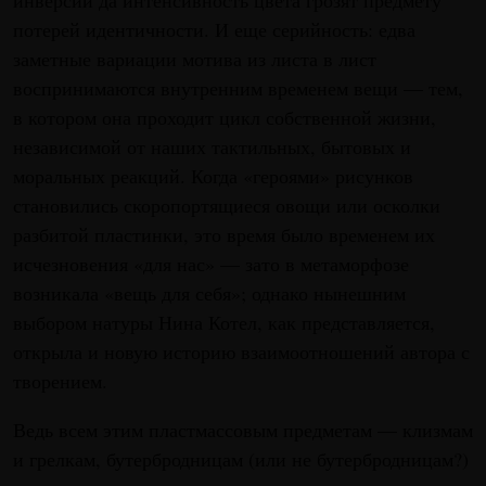
инверсии да интенсивность цвета грозят предмету
потерей идентичности. И еще серийность: едва
заметные вариации мотива из листа в лист
воспринимаются внутренним временем вещи — тем,
в котором она проходит цикл собственной жизни,
независимой от наших тактильных, бытовых и
моральных реакций. Когда «героями» рисунков
становились скоропортящиеся овощи или осколки
разбитой пластинки, это время было временем их
исчезновения «для нас» — зато в метаморфозе
возникала «вещь для себя»; однако нынешним
выбором натуры Нина Котел, как представляется,
открыла и новую историю взаимоотношений автора с
творением.
Ведь всем этим пластмассовым предметам — клизмам
и грелкам, бутербродницам (или не бутербродницам?)