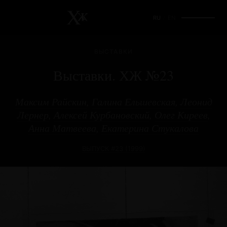
RU
/
EN
ВЫСТАВКИ
Выставки. ХЖ №23
Максим Райскин
,
Галина Ельшевская
,
Леонид
Лернер
,
Алексей Курбановский
,
Олег Киреев
,
Анна Матвеева
,
Екатерина Стукалова
ВЫПУСК #23 (1999)