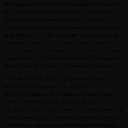
натюрморты и портреты О. Розановой, Л. Поповой и
Н. Удальцовой достаточно хорошо известны, то С.
Дымшиц-Толстая приятно поражает своими
изобретательными, многослойными «Стеклянными
рельефами» (1921). Не проявляют ли здесь кураторы
рецепцию модного ныне феминистского дискурса? Во
всяком случае, влияние авангардистского «гендерного
строительства» 20-х годов на подготовку почвы для
радикального феминизма заслуживает внимания.
Как отмечал Ж. Батай, в сердце любого искусства
лежит ритуальная смерть, религиозное
жертвоприношение. Если одним из радикальных
жестов антирелигиозной практики первых
послереволюционных лет было шумное вскрытие рак
и мощехранилищ, то закончилось все, как известно,
многолетним парадом мощей на Красной площади,