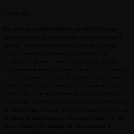
На своей последней выставке Дмитрий Крымов,
оторвавшись от привычной ему (и нам) станковой
формы, показал вещи-объекты (впрочем, ничего
сверх самих себя не объективирующие), или
ассамбляжи. Как ни назови, алфавитный список
репрезентированных предметов вызывает в памяти не
столько перечни, из которых состоит текст соавтора
проекта Александра Якимовича, сколько неучтенную
в этом тексте знаменитую классификацию Борхеса:
«животные делятся на а) принадлежащих императору,
б) набальзамированных, в) прирученных, г) сосунков,
д) сирен, е) сказочных, ж) отдельных собак..» и так
далее. Истинность предметов, соединенных в
универсальный каталог, не только в самои их