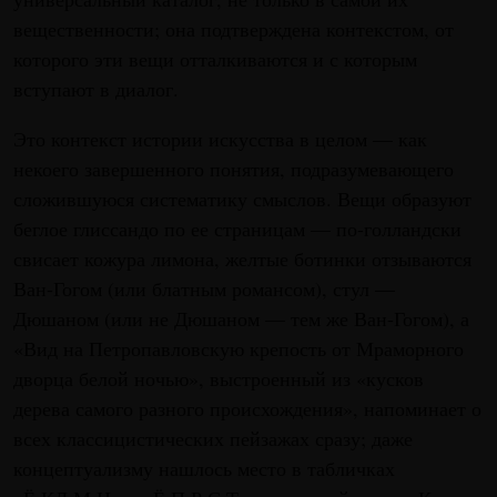
вещественности; она подтверждена контекстом, от
которого эти вещи отталкиваются и с которым
вступают в диалог.
Это контекст истории искусства в целом — как
некоего завершенного понятия, подразумевающего
сложившуюся систематику смыслов. Вещи образуют
беглое глиссандо по ее страницам — по-голландски
свисает кожура лимона, желтые ботинки отзываются
Ван-Гогом (или блатным романсом), стул —
Дюшаном (или не Дюшаном — тем же Ван-Гогом), а
«Вид на Петропавловскую крепость от Мраморного
дворца белой ночью», выстроенный из «кусков
дерева самого разного происхождения», напоминает о
всех классицистических пейзажах сразу; даже
концептуализму нашлось место в табличках