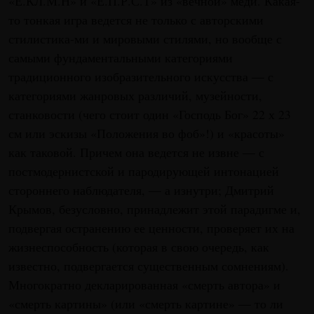
«Ё.КЛ.М.Н» и «Ё.П.Р.С.Т» из «вечной» меди. Какая-
то тонкая игра ведется не только с авторскими
стилистика-ми и мировыми стилями, но вообще с
самыми фундаментальными категориями
традиционного изобразительного искусства — с
категориями жанровых различий, музейности,
станковости (чего стоит один «Господь Бог» 22 х 23
см или эскизы «Положения во фоб»!) и «красоты»
как таковой. Причем она ведется не извне — с
постмодернистской и пародирующей интонацией
стороннего наблюдателя, — а изнутри; Дмитрий
Крымов, безусловно, принадлежит этой парадигме и,
подвергая остранению ее ценности, проверяет их на
жизнеспособность (которая в свою очередь, как
известно, подвергается существенным сомнениям).
Многократно декларированная «смерть автора» и
«смерть картины» (или «смерть картине» — то ли