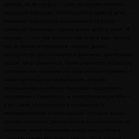
призыв, то ли перфект?) даже на уровне простого
внушения порождает невозможность прямой речи —
возникает вероятность хармсовского эффекта —
«опять об Пушкина!»; чужие языки лезут в текст. И
вправду — нет уже картины как окна в мир, потому
что за окном открываются «черные дыры»,
пространство расслаивается и фрагмент, притворяясь
целым, им и становится. Приверженность художника
эстетизму как таковому (во всем спектре термина), а
также претензия на уникальность личного
высказывания неизбежно вызывают недоверие и
подозрения в салонности, в коммерческом расчете —
а на самом деле попросту в незаконном и
несвоевременном использовании «готовых лекал»
художественности, рассчитанных исключительно на
ситуации, когда отношения между искусством и
«неискусством» выглядели внятно. Но в данном