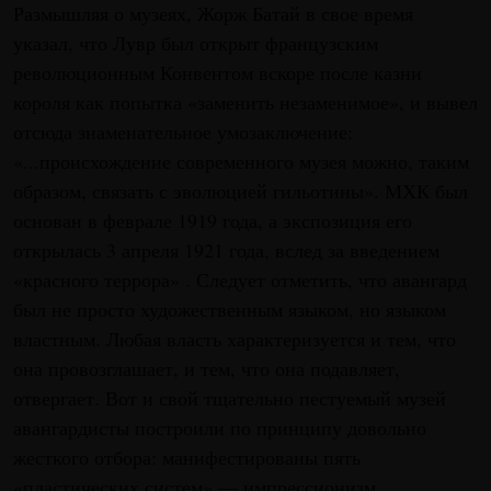
Размышляя о музеях, Жорж Батай в свое время
указал, что Лувр был открыт французским
революционным Конвентом вскоре после казни
короля как попытка «заменить незаменимое», и вывел
отсюда знаменательное умозаключение:
«...происхождение современного музея можно, таким
образом, связать с эволюцией гильотины». МХК был
основан в феврале 1919 года, а экспозиция его
открылась 3 апреля 1921 года, вслед за введением
«красного террора» . Следует отметить, что авангард
был не просто художественным языком, но языком
властным. Любая власть характеризуется и тем, что
она провозглашает, и тем, что она подавляет,
отвергает. Вот и свой тщательно пестуемый музей
авангардисты построили по принципу довольно
жесткого отбора: манифестированы пять
«пластических систем» — импрессионизм,