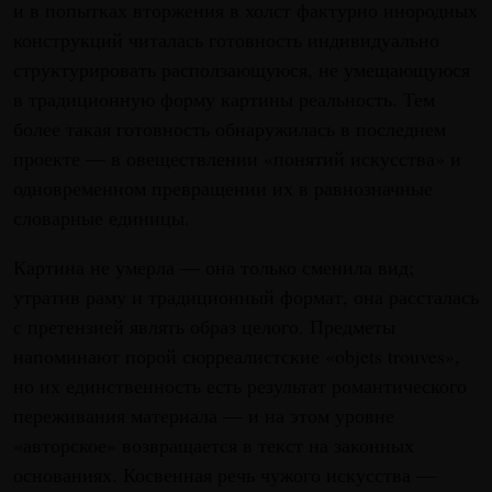
и в попытках вторжения в холст фактурно инородных
конструкций читалась готовность индивидуально
структурировать расползающуюся, не умещающуюся
в традиционную форму картины реальность. Тем
более такая готовность обнаружилась в последнем
проекте — в овеществлении «понятий искусства» и
одновременном превращении их в равнозначные
словарные единицы.
Картина не умерла — она только сменила вид;
утратив раму и традиционный формат, она рассталась
с претензией являть образ целого. Предметы
напоминают порой сюрреалистские «objets trouves»,
но их единственность есть результат романтического
переживания материала — и на этом уровне
«авторское» возвращается в текст на законных
основаниях. Косвенная речь чужого искусства —