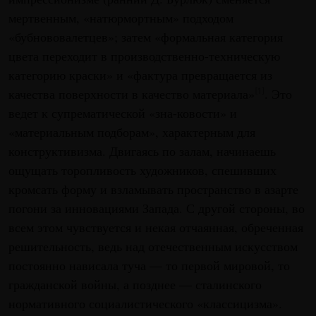
мертвенным, «натюрмортным» подходом
«бубнововалетцев»; затем «формальная категория
цвета переходит в производственно-техническую
категорию краски» и «фактура превращается из
качества поверхности в качество материала»
. Это
[1]
ведет к супрематической «зна-ковости» и
«материальным подборам», характерным для
конструктивизма. Двигаясь по залам, начинаешь
ощущать торопливость художников, спешивших
кромсать форму и взламывать пространство в азарте
погони за инновациями Запада. С другой стороны, во
всем этом чувствуется и некая отчаянная, обреченная
решительность, ведь над отечественным искусством
постоянно нависала туча — то первой мировой, то
гражданской войны, а позднее — сталинского
нормативного социалистического «классицизма».