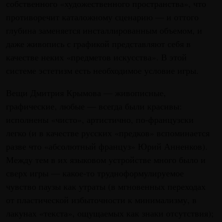
собственного «художественного пространства», что
противоречит каталожному сценарию — и оттого
глубина заменяется инсталлированным объемом, и
даже живопись с графикой представляют себя в
качестве неких «предметов искусства». В этой
системе эстетизм есть необходимое условие игры.
Вещи Дмитрия Крымова — живописные,
графические, любые — всегда были красивы:
исполнены «чисто», артистично, по-французски
легко (и в качестве русских «предков» вспоминается
разве что «абсолютный француз» Юрий Анненков).
Между тем в их языковом устройстве много было и
сверх игры — какое-то трудноформулируемое
чувство паузы как утраты (в мгновенных переходах
от пластической избыточности к минимализму, в
лакунах «текста», ощущаемых как знаки отсутствия);