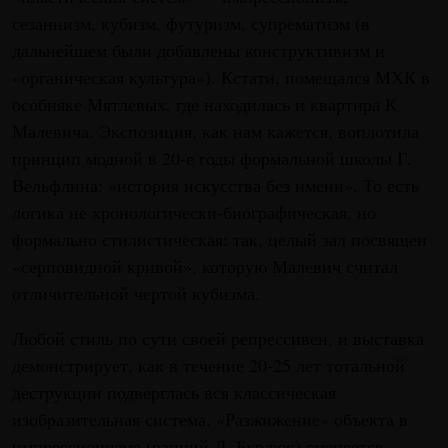
сезаннизм, кубизм, футуризм, супрематизм (в
дальнейшем были добавлены конструктивизм и
«органическая культура»). Кстати, помещался МХК в
особняке Мятлевых, где находилась и квартира К
Малевича. Экспозиция, как нам кажется, воплотила
принцип модной в 20-е годы формальной школы Г.
Вельфлина: «история искусства без имени». То есть
логика не хронологически-биографическая, но
формально стилистическая: так, целый зал посвящен
«серповидной кривой», которую Малевич считал
отличительной чертой кубизма.
Любой стиль по сути своей репрессивен, и выставка
демонстрирует, как в течение 20-25 лет тотальной
деструкции подверглась вся классическая
изобразительная система. «Разжижение» объекта в
импрессионизме (ранний Д. Бурлюк) сменяется