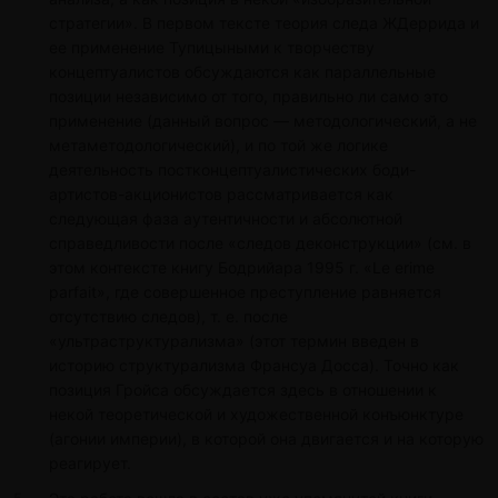
стратегии». В первом тексте теория следа ЖДеррида и
ее применение Тупицыными к творчеству
концептуалистов обсуждаются как параллельные
позиции независимо от того, правильно ли само это
применение (данный вопрос — методологический, а не
метаметодологический), и по той же логике
деятельность постконцептуалистических боди-
артистов-акционистов рассматривается как
следующая фаза аутентичности и абсолютной
справедливости после «следов деконструкции» (см. в
этом контексте книгу Бодрийара 1995 г. «Le erime
parfait», где совершенное преступление равняется
отсутствию следов), т. е. после
«ультраструктурализма» (этот термин введен в
историю структурализма Франсуа Досса). Точно как
позиция Гройса обсуждается здесь в отношении к
некой теоретической и художественной конъюнктуре
(агонии империи), в которой она двигается и на которую
реагирует.