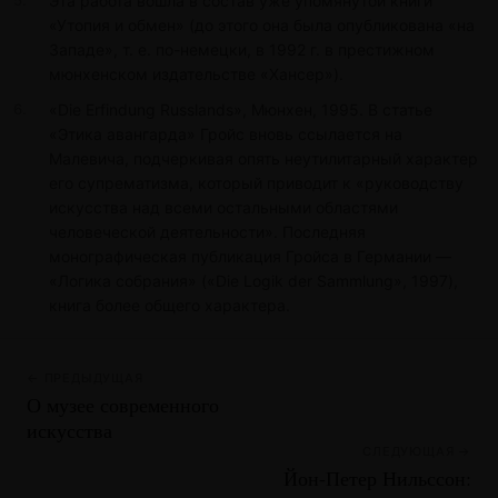
Эта работа вошла в состав уже упомянутой книги
«Утопия и обмен» (до этого она была опубликована «на
Западе», т. е. по-немецки, в 1992 г. в престижном
мюнхенском издательстве «Хансер»).
«Die Erfindung Russlands», Мюнхен, 1995. В статье
«Этика авангарда» Гройс вновь ссылается на
Малевича, подчеркивая опять неутилитарный характер
его супрематизма, который приводит к «руководству
искусства над всеми остальными областями
человеческой деятельности». Последняя
монографическая публикация Гройса в Германии —
«Логика собрания» («Die Logik der Sammlung», 1997),
книга более общего характера.
← ПРЕДЫДУЩАЯ
О музее современного
искусства
СЛЕДУЮЩАЯ →
Йон-Петер Нильссон: