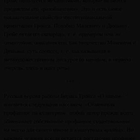
Гройс пользуется механизмами, которые являются
предметом его «разоблачения». Это и есть самое
показательное свойство институциональной
ориентации Гройса. Подобно Малевичу и Дюшану,
Гройс остается exemplum, т. е. примером или же
симптомом; описания его, как творчество Малевича и
Дюшана, суть enonces, т. е. высказывания в
метахудожественном дискурсе (о котором, в первую
очередь, здесь и идет речь).
***
Русская версия работы Бориса Гройса «О новом»
[5]
кончается следующим пассажем: «Обменивая
профанное на культурное, любой автор прежде всего
обменивает собственное профанное существование
на место для своего имени в культурных архивах. Но
каждый человек всегда остается достаточно профанен