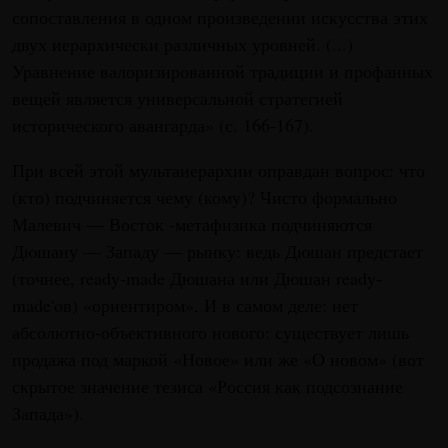
сопоставления в одном произведении искусства этих
двух иерархически различных уровней. (...)
Уравнение валоризированной традиции и профанных
вещей является универсальной стратегией
исторического авангарда» (с. 166-167).
При всей этой мультаиерархии оправдан вопрос: что
(кто) подчиняется чему (кому)? Чисто формально
Малевич — Восток -метафизика подчиняются
Дюшану — Западу — рынку: ведь Дюшан предстает
(точнее, ready-made Дюшана или Дюшан ready-
made'oв) «ориентиром». И в самом деле: нет
абсолютно-объективного нового: существует лишь
продажа под маркой «Новое» или же «О новом» (вот
скрытое значение тезиса «Россия как подсознание
Запада»).