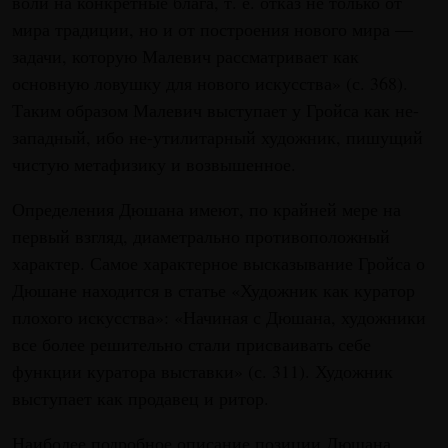
воли на конкретные блага, т. е. отказ не только от
мира традиции, но и от построения нового мира —
задачи, которую Малевич рассматривает как
основную ловушку для нового искусства» (с. 368).
Таким образом Малевич выступает у Гройса как не-
западный, ибо не-утилитарный художник, пишущий
чистую метафизику и возвышенное.
Определения Дюшана имеют, по крайней мере на
первый взгляд, диаметрально противоположный
характер. Самое характерное высказывание Гройса о
Дюшане находится в статье «Художник как куратор
плохого искусства»: «Начиная с Дюшана, художники
все более решительно стали присваивать себе
функции куратора выставки» (с. 311). Художник
выступает как продавец и ритор.
Наиболее подробное описание позиции Дюшана