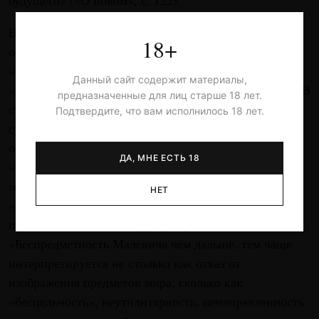
будущего» («О новом», с. 122).
В тексте «Россия как подерзнание Запада» он пишет
18+
о «черноте некой космической пра-вагины» и в
«Москва и Нью-Йорк пленники сверхдержав» — о
Данный сайт содержит материалы,
«преодолении всего земного и природного» (с. 275). В
предназначенные для лиц старше 18 лет.
статье «Страдающая Картина, или Картина
Подтвердите, что вам исполнилось 18 лет.
страдания» мы читаем, что Малевич «снимал
оппозицию означаемое/означающее», а в
ДА, МНЕ ЕСТЬ 18
«Произведение искусства как нефункциональная
машина», что он отказался «от отождествления
НЕТ
«искусство-машина»« (с. 367). В том же контексте
пребывает и ключевая формулировка:
«Беспредметность Малевича чем дальше, тем чаще
интерпретируется не столько как отказ от
изображения предметов мира, сколько как
«бесцельность», неутилитарность, ненаправленность