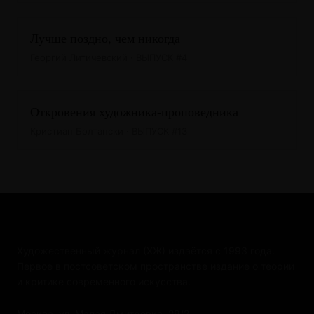
Лучше поздно, чем никогда
Георгий Литичевский · ВЫПУСК #4
Откровения художника-проповедника
Кристиан Болтански · ВЫПУСК #13
Художественный журнал (ХЖ) издаётся с 1993 года.
Первое в постсоветском пространстве издание о теории
и критике современного искусства.
Москва, ул. Малая Дмитровка, 29/2