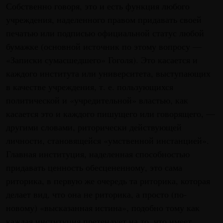
Собственно говоря, это и есть функция любого
учреждения, наделенного правом придавать своей
печатью или подписью официальной статус любой
бумажке (основной источник по этому вопросу —
«Записки сумасшедшего» Гоголя). Это касается и
каждого института или университета, выступающих
в качестве учреждения, т. е. пользующихся
политической и «учредительной» властью, как
касается это и каждого пишущего или говорящего, —
другими словами, риторически действующей
личности, становящейся «умственной инстанцией».
Главная институция, наделенная способностью
придавать ценность обесцененному, это сама
риторика, в первую же очередь та риторика, которая
делает вид, что она не риторика, а просто (по-
новому) «высказанная истина», подобно тому как
каждая институция претендует на то, что имеет