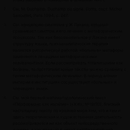
См; М. Duchamp. Duchamp du signe. Ecrits, сост. Michel
Sanouillet, Paris 1994, c. 247.
См. концепцию симптома у Ж Лакана, который
сравнивает симптом и его лечение с метафорическим
процессом. Так как бессознательное у Лакана имеет
структуру языка, психоаналитическая терапия
является риторической работой: «больные» метафоры
заменяются лечащими метафорическими
эквивалентами. Если рассматривать тоталитаризм как
болезнь, то посттоталитарные тексты можно сравнить с
таким метафорическим лечением. В период агонии
империи в институциях сосуществуют «больные» и
«лечащие» знаки.
См. мой первый метаметодологический текст
«Перформанс как насилие» («ХЖ», №19/20), близкий
настоящему тексту по крайней мере тем, что и там и
здесь теоретическая и художественная деятельность
рассматривается не как объект непосредственного
анализа, а как позиция в некой «изобразительной