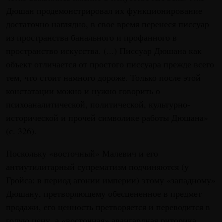
Дюшан продемонстрировал их функционирование
достаточно наглядно, в свое время перенеся писсуар
из пространства банального и профанного в
пространство искусства. (...) Писсуар Дюшана как
объект отличается от простого писсуара прежде всего
тем, что стоит намного дороже. Только после этой
констатации можно и нужно говорить о
психоаналитической, политической, культурно-
исторической и прочей символике работы Дюшана»
(с. 326).
Поскольку «восточный» Малевич и его
антиутилитарный супрематизм подчиняются (у
Гройса: в период агонии империи) этому «западному»
Дюшану, претворяющему обесцененное в предмет
продажи, его ценность претворяется и переводится в
голую цену, а «восточная» авангардная риторика