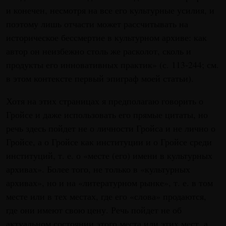
и конечен, несмотря на все его культурные усилия, и
поэтому лишь отчасти может рассчитывать на
историческое бессмертие в культурном архиве: как
автор он неизбежно столь же расколот, сколь и
продукты его инновативных практик» (с. 113-244; см.
в этом контексте первый эпиграф моей статьи).
Хотя на этих страницах я предполагаю говорить о
Гройсе и даже использовать его прямые цитаты, но
речь здесь пойдет не о личности Гройса и не лично о
Гройсе, а о Гройсе как институции и о Гройсе среди
институций, т. е. о «месте (его) имени в культурных
архивах». Более того, не только в «культурных
архивах», но и на «литературном рынке», т. е. в том
месте или в тех местах, где его «слова» продаются,
где они имеют свою цену. Речь пойдет не об
актуальном состоянии этого места или этих мест, а