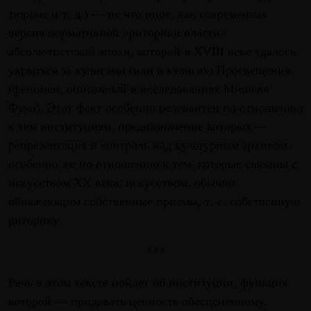
тюрьме и т. д.) — не что иное, как современная
версия нормативной «риторики власти»
абсолютистской эпохи, которой в XVIII веке удалось
укрыться за кулисами (или в кулисах) Просвещения
(феномен, описанный в исследованиях Мишеля
Фуко). Этот факт особенно релевантен по отношению
к тем институциям, предназначение которых —
репрезентация и контроль над культурным архивом,
особенно же по отношению к тем, которые связаны с
искусством XX века, искусством, обычно
обнажающим собственные приемы, т. е. собственную
риторику.
***
Речь в этом тексте пойдет об институции, функция
которой — придавать ценность обесцененному.