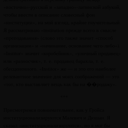
«восточно»-русской и «западно»-латинской азбукой,
чтобы ввести в описание словесный фон
«институции», на мой взгляд, крайне поучительный.
Я рассматриваю «institution прежде всего в смысле
«преподавания» (слово это также значит «способ
организации» и «начинание, основание чего-либо»).
«Institor» значит «коробейник», «уличный продавец»
или «разносчик», т. е. продавец барахла, т. е.
обесцененного. «Institor» же — и это его наиболее
релевантное значение для моих соображений — это
«тот, кто выставляет вещь как бы на ��родажу».
***
Присмотримся повнимательнее, как у Гройса
институционализируются Малевич и Дюшан. Я
сказал «институционализируются», но я мог бы