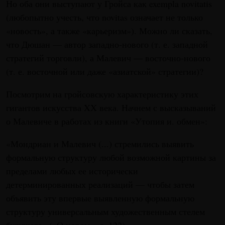
Но оба они выступают у Гройса как exempla novitatis
(любопытно учесть, что novitas означает не только
«новость», а также «карьеризм»). Можно ли сказать,
что Дюшан — автор западно-нового (т. е. западной
стратегий торговли), а Малевич — восточно-нового
(т. е. восточной или даже «азиатской» стратегии)?
Посмотрим на гройсовскую характеристику этих
гигантов искусства XX века. Начнем с высказываний
о Малевиче в работах из книги «Утопия и. обмен»:
«Мондриан и Малевич (...) стремились выявить
формальную структуру любой возможной картины за
пределами любых ее исторически
детерминированных реализаций — чтобы затем
объявить эту впервые выявленную формальную
структуру универсальным художественным стелем