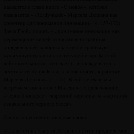
находится в главе книги «О новом», которая
называется ««Ready-made» Марселя Дюшана как
ориентир для понимания инновации» (с. 157-170).
Здесь Гройс пишет: «...понимание инновации как
перемещение вещей относительно границы,
определяющей валоризованную и хранимую
культурную традицию от текущей и профанной
действительности, отсылает (...) прежде всего к
эстетике ready-made'а и, в особенности, к работам
Марселя Дюшана» (с. 157). В той же главе мы
встречаем замечания о Малевиче, определяющие
«Черный квадрат» «картиной картины» и «картиной
изначального черного хаоса».
Очень существенны вводные слова:
«(...) эстетика ready-made эксплицитно предполагает