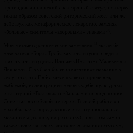
претендовали на некий авангардный статус, повторяя
таким образом советский риторический жест или же
действуя как метафорическое лекарство, заменяя
«больные» симптомы «здоровыми» знаками
.
[3]
Мои метаметодологические замечания
могли бы
[4]
называться «Борис Гройс как институция среди и
против институций». Или же «Институт Малевича и
Дюшана». Я выбрал более отвлеченное название в
силу того, что Гройс здесь является примером,
эмблемой, иллюстрацией некой судьбы культурных
институций «Востока» и «Запада» в период агонии
Советско-российской империи. В своей работе он
«разоблачает» определенные институциональные
механизмы (точнее, их риторику), при этом сам он
также является неким «историческим институтом»;