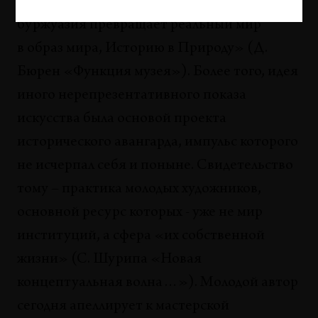
камуфляж, посредством которого
буржуазия превращает реальный мир
в образ мира, Историю в Природу» (Д.
Бюрен «Функция музея»). Более того, идея
иного нерепрезентативного показа
искусства была основой проекта
исторического авангарда, импульс которого
не исчерпал себя и поныне. Свидетельство
тому – практика молодых художников,
основной ресурс которых - уже не мир
институций, а сфера «их собственной
жизни» (С. Шурипа «Новая
концептуальная волна…»). Молодой автор
сегодня апеллирует к мастерской