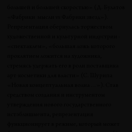
Группа «Война» как зеркало русской
большей и большей скоростью» (Д. Булатов
шизофрении: опыт метарепрезентации
Александр Плуцер-Сарно
«Фабрики мысли vs Фабрики звезд»).
Репрезентация обернулась торжеством
ОПЫТЫ
Худсовет. Школа взаимодействия
художественной и культурной индустрии -
Никита Кадан
«спектаклем», «большая ложь которого
проклятием ложится на художника,
СИТУАЦИИ
Перспективы лабораторности
стремясь удержать его в роли поставщика
Анна Кривенцова, Николай Ридный
арт-косметики для власти» (С. Шурипа
«Новая концептуальная волна…»). Став
КОНЦЕПЦИИ
Письма об антиэстетическом воспитании.
средством создания и инструментом
Письмо третье
утверждения нового государственного
Игорь Чубаров
истэблишмента, репрезентация
ВЫСТАВКИ
функционирует в режиме, который может
Кураторские стратегии и практики конца