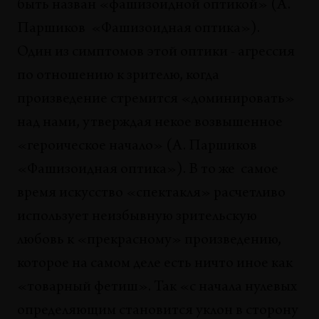
быть назван «фашизоидной оптикой» (А.
нулевых: о понятии истории
Паршиков «Фашизоидная оптика»).
Дарья Пыркина
Один из симптомов этой оптики - агрессия
СОБЫТИЯ
по отношению к зрителю, когда
Репрезентируя Индию: Indian Highway
произведение стремится «доминировать»
Асит Бхатт, Зейгам Азизов
над нами, утверждая некое возвышенное
ВЫСТАВКИ
«героическое начало» (А. Паршиков
Искусство бедных
«Фашизоидная оптика»). В то же самое
Диана Мачулина
время искусство «спектакля» расчетливо
СОБЫТИЯ
использует неизбывную зрительскую
Самый красный музей
Николай Олейников
любовь к «прекрасному» произведению,
которое на самом деле есть ничто иное как
СОБЫТИЯ
«товарный фетиш». Так «с начала нулевых
Антропология материалов городской среды
Мария Чехонадских
определяющим становится уклон в сторону