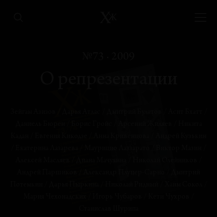
Шоу Бизнес Шоу Бизнес Шоу Бизнес Шоу
№73 · 2009
Бизнес
О репрезентации
Андрей Кузькин
АНАЛИЗЫ
Авангард vs. Репрезентация
Зейгам Азизов
/
Дарья Атлас
/
Дмитрий Булатов
/
Асит Бхатт
/
Екатерина Лазарева
Даниель Бюрен
/
Борис Гройс
/
Арсений Жиляев
/
Никита
Кадан
/
Евгения Кикодзе
/
Анна Кривенцова
/
Андрей Кузькин
КОНЦЕПЦИИ
/
Екатерина Лазарева
/
Маурицио Лаззарато
/
Виктор Мазин
/
О кризисе экспозиции
Алексей Масляев
/
Диана Мачулина
/
Николай Олейников
/
Кети Чухров
Андрей Паршиков
/
Александр Плуцер-Сарно
/
Дмитрий
Потемкин
/
Дарья Пыркина
/
Николай Ридный
/
Хаим Сокол
/
КРУГЛЫЙ СТОЛ
Мария Чехонадских
/
Игорь Чубаров
/
Кети Чухров
/
Куратор между культуриндустрией и
Станислав Шурипа