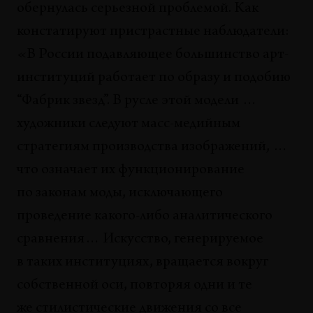
Представляя угнетенных
обернулась серьезной проблемой. Как
Дмитрий Потемкин, Дарья Атлас
констатируют пристрастные наблюдатели:
«В России подавляющее большинство арт-
АНАЛИЗЫ
Новая концептуальная волна, или о природе
институций работает по образу и подобию
идей в молодом искусстве
“Фабрик звезд”. В русле этой модели …
Станислав Шурипа
художники следуют масс-медийным
МАНИФЕСТЫ
стратегиям производства изображений, …
Заметки о проблеме коммуникации и
что означает их функционирование
автономии в современном искусстве
по законам моды, исключающего
Арсений Жиляев
проведение какого-либо аналитического
ТЕКСТ ХУДОЖНИКА
сравнения… Искусство, генерируемое
Третье место
в таких институциях, вращается вокруг
Хаим Сокол
собственной оси, повторяя одни и те
СИТУАЦИИ
же стилистические движения со все