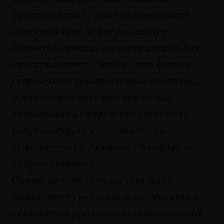
Николай Олейников
Распрощавшись с опытом подпольного
существования, новое российское
ТЕОРИИ
Искусство, работа и политика в
искусство приняло как непреложный факт
дисциплинарном обществе и обществе
простую истину: «Чтобы стать фактом
контроля
современной художественной культуры,
Маурицио Лаззарато
нечто должно быть выставлено или
АНАЛИЗЫ
опубликовано. Современное искусство
Фашизоидная оптика
репрезентируется, следовательно,
Андрей Паршиков
существует» (Е. Лазарева «Авангард vs.
АНАЛИЗЫ
Репрезентация»).
Фабрики мыслей vs фабрик звезд: к вопросу об
институциях в современном искусстве
Однако по мере того, как рыночная
Дмитрий Булатов
инфраструктура показа искусства начала
становиться реальностью, репрезентация
СИТУАЦИИ