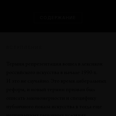
креативным классом
Евгения Кикодзе, Дарья Пыркина, Андрей Паршиков
СОДЕРЖАНИЕ
АНАЛИЗЫ
Куратор как иконоборец
Борис Гройс
ПУБЛИКАЦИИ
ВСТУПЛЕНИЕ
Функция музея
Даниель Бюрен
Термин репрезентация вошел в лексикон
КОНЦЕПЦИИ
российского искусства в начале 1990-х.
Представление Музея Сновидений Фрейда в
И это не случайно. Это время либеральных
духе обращенного к нему лакана
Виктор Мазин
реформ, и новый термин призван был
описать закономерности и специфику
УТОПИИ
Творческое общежитие принципиально
публичного показа искусства в тогда еще
нового типа
непривычных рыночных условиях.