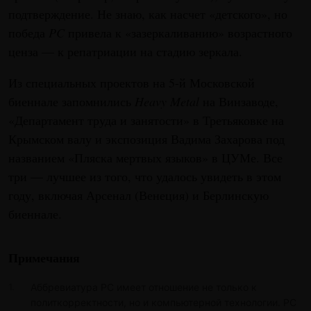
подтверждение. Не знаю, как насчет «детского», но
победа
PC
привела к «зазеркаливанию» возрастного
ценза — к репатриации на стадию зеркала.
Из специальных проектов на 5-й Московской
биеннале запомнились
Heavy Metal
на Винзаводе,
«Департамент труда и занятости» в Третьяковке на
Крымском валу и экспозиция Вадима Захарова под
названием «Пляска мертвых языков» в ЦУМе. Все
три — лучшее из того, что удалось увидеть в этом
году, включая Арсенал (Венеция) и Берлинскую
биеннале.
Примечания
Аббревиатура PC имеет отношение не только к
политкорректности, но и компьютерной технологии. PC