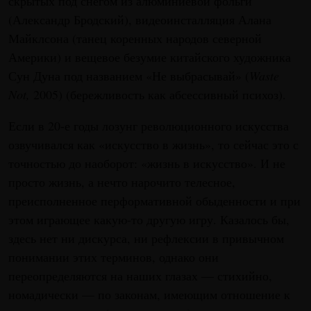
скрытых под снегом из алюминиевой фольги
(Александр Бродский), видеоинсталляция Алана
Майклсона (танец коренных народов северной
Америки) и вещевое безумие китайского художника
Сун Дуна под названием «Не выбрасывай» (
Waste
Not,
2005) (бережливость как абсессивный психоз).
Если в 20-е годы лозунг революционного искусства
озвучивался как «искусство в жизнь», то сейчас это с
точностью до наоборот: «жизнь в искусство». И не
просто жизнь, а нечто нарочито телесное,
преисполненное перформативной обыденности и при
этом играющее какую-то другую игру. Казалось бы,
здесь нет ни дискурса, ни рефлексии в привычном
понимании этих терминов, однако они
переопределяются на наших глазах — стихийно,
номадически — по законам, имеющим отношение к