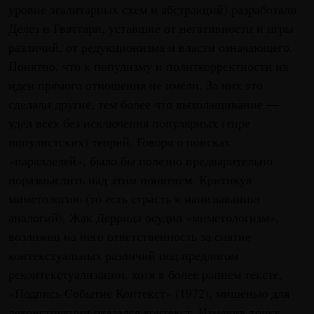
уровне эгалитарных схем и абстракций) разработали
Делез и Гваттари, уставшие от негативности и игры
различий, от редукционизма и власти означающего.
Понятно, что к популизму и политкорректности их
идеи прямого отношения не имели. За них это
сделали другие, тем более что выхолащивание —
удел всех без исключения популярных (тире
популистских) теорий. Говоря о поисках
«параллелей», было бы полезно предварительно
поразмыслить над этим понятием. Критикуя
миметологию (то есть страсть к нанизыванию
аналогий), Жак Деррида осудил «миметологизм»,
возложив на него ответственность за снятие
контекстуальных различий под предлогом
реконтекстуализации, хотя в более раннем тексте,
«Подпись Cобытие Контекст» (1972), мишенью для
деконструкции оказался контекст. Изменив точку