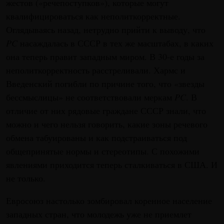
жестов («речепоступков»), которые могут
квалифицироваться как неполиткорректные.
Оглядываясь назад, нетрудно прийти к выводу, что
PC
насаждалась в СССР в тех же масштабах, в каких
она теперь правит западным миром. В 30-е годы за
неполиткорректность расстреливали. Хармс и
Введенский погибли по причине того, что «звезды
бессмыслицы» не соответствовали меркам
PC
. В
отличие от них рядовые граждане СССР знали, что
можно и чего нельзя говорить, какие зоны речевого
обмена табуированы и как подстраиваться под
общепринятые нормы и стереотипы. С похожими
явлениями приходится теперь сталкиваться в США. И
не только.
Евросоюз настолько зомбировал коренное население
западных стран, что молодежь уже не приемлет