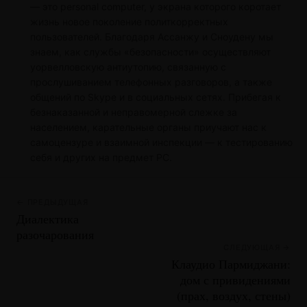
— это personal computer, у экрана которого коротает
жизнь новое поколение политкорректных
пользователей. Благодаря Ассанжу и Сноудену мы
знаем, как службы «безопасности» осуществляют
уорвелловскую антиутопию, связанную с
прослушиванием телефонных разговоров, а также
общений по Skype и в социальных сетях. Прибегая к
безнаказанной и неправомерной слежке за
населением, карательные органы приучают нас к
самоцензуре и взаимной инспекции — к тестированию
себя и других на предмет PC.
← ПРЕДЫДУЩАЯ
Диалектика
разочарования
СЛЕДУЮЩАЯ →
Клаудио Пармиджани:
дом с привидениями
(прах, воздух, стены)