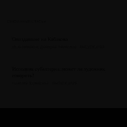
СВЯЗАННЫЕ СТАТЬИ
Опоздавшие на Кабакова
Иван Новиков, Дмитрий Филиппов · ВЫПУСК #123
Исполняя субалтерна: может ли художник
говорить?
Николай Ухринский · ВЫПУСК #125