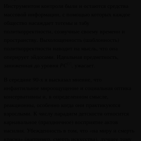
Инструментом контроля были и остаются средства
массовой информации, с помощью которых каждое
общество насаждает тотемы и табу
политкорректности, созвучные своему времени и
пространству. Выхолощенность (шаблонность)
политкорректности наводит на мысль, что она
оперирует эйдосами. Идеальная предметность,
заниженная до уровня
PC
, ужасает.
[1]
В середине 90-х я высказал мнение, что
инфантильное мироощущение и социальная оптика
консервативны и, в определенном смысле,
реакционны, особенно когда они практикуются
взрослыми. К числу парадигм детскости относится
карнавальное (праздничное) восприятие актов
насилия. Убежденность в том, что «на миру и смерть
красна» (например, смерть искусства), лучшее тому