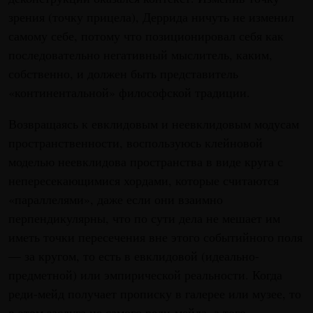
зрения (точку прицела), Деррида ничуть не изменил
самому себе, потому что позиционировал себя как
последовательно негативный мыслитель, каким,
собственно, и должен быть представитель
«континентальной» философской традиции.
Возвращаясь к евклидовым и неевклидовым модусам
пространственности, воспользуюсь клейновой
моделью неевклидова пространства в виде круга с
непересекающимися хордами, которые считаются
«параллелями», даже если они взаимно
перпендикулярны, что по сути дела не мешает им
иметь точки пересечения вне этого событийного поля
— за кругом, то есть в евклидовой (идеально-
предметной) или эмпирической реальности. Когда
реди-мейд получает прописку в галерее или музее, то
в этом заслуга не самого реди-мейда, а того