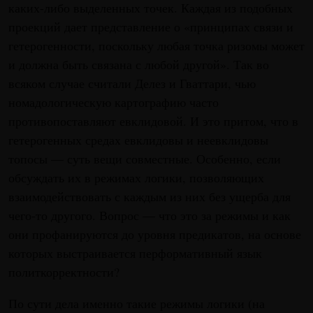
каких-либо выделенных точек. Каждая из подобных
проекций дает представление о «принципах связи и
гетерогенности, поскольку любая точка ризомы может
и должна быть связана с любой другой». Так во
всяком случае считали Делез и Гваттари, чью
номадологическую картографию часто
противопоставляют евклидовой. И это притом, что в
гетерогенных средах евклидовы и неевклидовы
топосы — суть вещи совместные. Особенно, если
обсуждать их в режимах логики, позволяющих
взаимодействовать с каждым из них без ущерба для
чего-то другого. Вопрос — что это за режимы и как
они профанируются до уровня предикатов, на основе
которых выстраивается перформативный язык
политкорректности?
По сути дела именно такие режимы логики (на