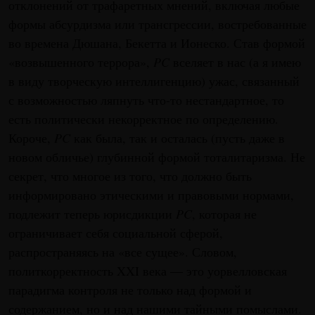
отклонений от трафаретных мнений, включая любые
формы абсурдизма или трансгрессии, востребованные
во времена Дюшана, Бекетта и Ионеско. Став формой
«возвышенного террора»,
PC
вселяет в нас (а я имею
в виду творческую интеллигенцию) ужас, связанный
с возможностью ляпнуть что-то нестандартное, то
есть политически некорректное по определению.
Короче,
PC
как была, так и осталась (пусть даже в
новом обличье) глубинной формой тоталитаризма. Не
секрет, что многое из того, что должно быть
информировано этическими и правовыми нормами,
подлежит теперь юрисдикции
PC
, которая не
ограничивает себя социальной сферой,
распространяясь на «все сущее». Словом,
политкорректность XXI века — это уорвелловская
парадигма контроля не только над формой и
содержанием, но и над нашими тайными помыслами.