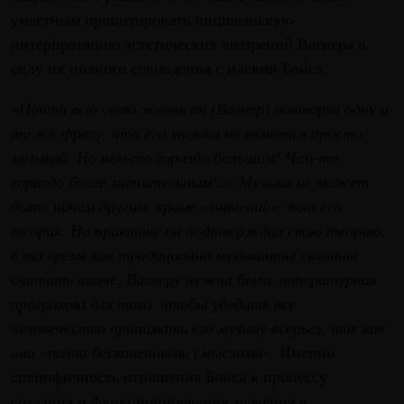
уместным процитировать ницшеанскую
интерпретацию эстетических воззрений Вагнера в
силу их полного совпадения с идеями Бойса.
«Почти всю свою жизнь он (Вагнер) повторял одну и
ту же фразу, что его музыка не является просто
музыкой. Но чем-то гораздо большим! Чем-то
гораздо более значительным!..» Музыка не может
быть ничем другим, кроме «значений»: вот его
теория. На практике он подтверждал свою теорию,
в то время как традиционно музыканты склонны
считать иначе. Вагнеру нужна была литературная
программа для того, чтобы убедить все
человечество принимать его музыку всерьез, так как
она «полна бесконечными смыслами».
Именно
специфичность отношения Бойса к процессу
создания и функционирования значения в