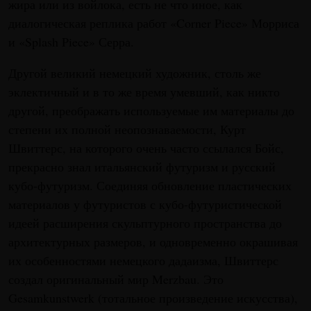
жира или из войлока, есть не что иное, как
диалогическая реплика работ «Corner Piece» Морриса
и «Splash Piece» Серра.
Другой великий немецкий художник, столь же
эклектичный и в то же время умевший, как никто
другой, преображать используемые им материалы до
степени их полной неопознаваемости, Курт
Швиттерс, на которого очень часто ссылался Бойс,
прекрасно знал итальянский футуризм и русский
кубо-футуризм. Соединяя обновление пластических
материалов у футуристов с кубо-футуристической
идеей расширения скульптурного пространства до
архитектурных размеров, и одновременно окрашивая
их особенностями немецкого дадаизма, Швиттерс
создал оригинальный мир Merzbau. Это
Gesamkunstwerk (тотальное произведение искусства),