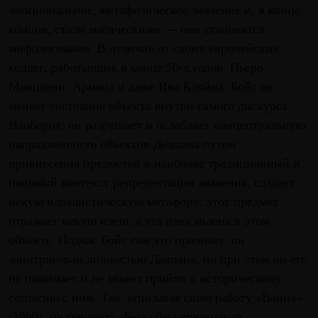
эмоциональное, метафизическое значение и, в конце
концов, стали магическими — они становятся
мифологемами. В отличие от своих европейских
коллег, работавших в конце 50-х годов, Пьеро
Манцзони, Армана и даже Ива Кляйна, Бойс не
меняет состояние объекта внутри самого дискурса.
Наоборот, он разрушает и ослабляет концептуальную
направленность объектов Дюшана путем
привнесения предметов в наиболее традиционный и
наивный контекст репрезентации значения, создает
некую идеалистическую метафору: этот предмет
отражает некую идею, а эта идея явлена в этом
объекте. Подчас Бойс сам это признает, он
заинтригован личностью Дюшана, но при этом он его
не понимает и не может прийти к историческому
согласию с ним. Так, описывая свою работу «Ванна»
(1960), он говорит:
«Было бы неправильно