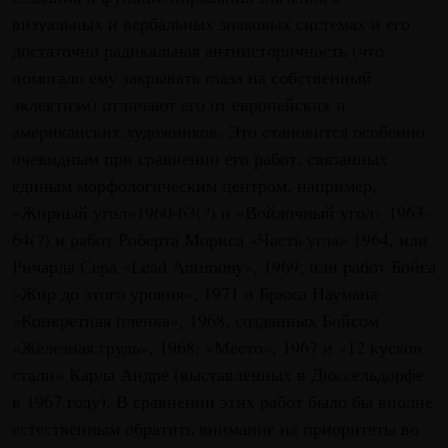
визуальных и вербальных знаковых системах и его
достаточно радикальная антиисторичность (что
помогало ему закрывать глаза на собственный
эклектизм) отличают его от европейских и
американских художников. Это становится особенно
очевидным при сравнении его работ, связанных
единым морфологическим центром, например,
«Жирный угол»1960-63(?) и «Войлочный угол» 1963-
64(?) и работ Роберта Мориса «Часть угла» 1964, или
Ричарда Сера «Lead Antimony», 1969; или работ Бойса
«Жир до этого уровня», 1971 и Брюса Наумана
«Конкретная пленка», 1968, созданных Бойсом
«Железная грудь», 1968; «Место», 1967 и «12 кусков
стали» Карла Андре (выставленных в Дюссельдорфе
в 1967 году). В сравнении этих работ было бы вполне
естественным обратить внимание на приоритеты во