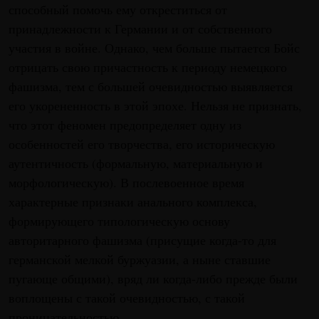
способный помочь ему откреститься от
принадлежности к Германии и от собственного
участия в войне. Однако, чем больше пытается Бойс
отрицать свою причастность к периоду немецкого
фашизма, тем с большей очевидностью выявляется
его укорененность в этой эпохе. Нельзя не признать,
что этот феномен предопределяет одну из
особенностей его творчества, его историческую
аутентичность (формальную, материальную и
морфологическую). В послевоенное время
характерные признаки анального комплекса,
формирующего типологическую основу
авторитарного фашизма (присущие когда-то для
германской мелкой буржуазии, а ныне ставшие
пугающе общими), вряд ли когда-либо прежде были
воплощены с такой очевидностью, с такой
проницательностью.