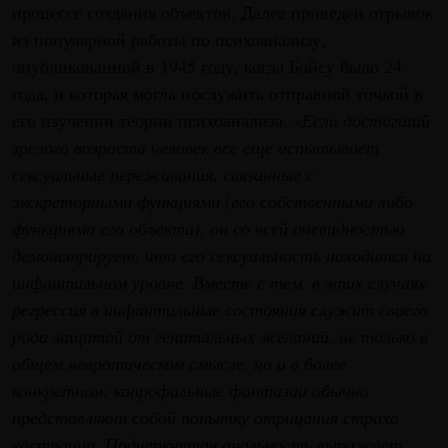
процессе создания объектов. Далее приведен отрывок
из популярной работы по психоанализу,
опубликованной в 1945 году, когда Бойсу было 24
года, и которая могла послужить отправной точкой в
его изучении теории психоанализа.
«Если достигший
зрелого возраста человек все еще испытывает
сексуальные переживания, связанные с
экскреторными функциями (его собственными либо
функциями его объекта), он со всей очевидностью
демонстрирует, что его сексуальность находится на
инфантильном уровне. Вместе с тем, в этих случаях
регрессия в инфантильные состояния служит своего
рода защитой от генитальных желаний, не только в
общем невротическом смысле, но и в более
конкретном: копрофильные фантазии обычно
представляют собой попытку отрицания страха
кастрации. Подчеркнутая анальность выражает