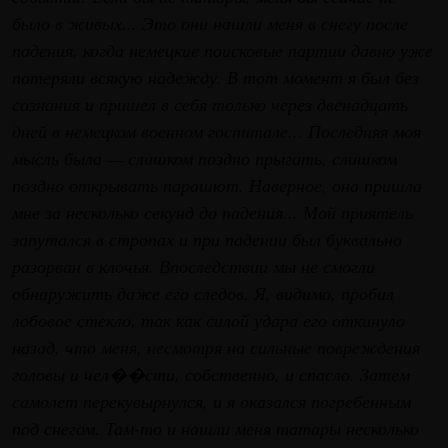
было в живых... Это они нашли меня в снегу после
падения, когда немецкие поисковые партии давно уже
потеряли всякую надежду. В тот момент я был без
сознания и пришел в себя только через двенадцать
дней в немецком военном госпитале... Последняя моя
мысль была — слишком поздно прыгать, слишком
поздно открывать парашют. Наверное, она пришла
мне за несколько секунд до падения... Мой приятель
запутался в стропах и при падении был буквально
разорван в клочья. Впоследствии мы не смогли
обнаружить даже его следов. Я, видимо, пробил
лобовое стекло, так как силой удара его откинуло
назад, что меня, несмотря на сильные повреждения
головы и чел��сти, собственно, и спасло. Затем
самолет перекувырнулся, и я оказался погребенным
под снегом. Там-то и нашли меня татары несколько