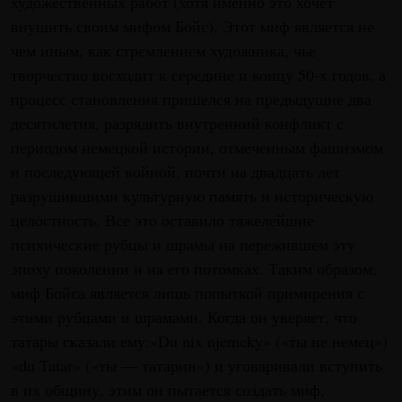
художественных работ (хотя именно это хочет
внушить своим мифом Бойс). Этот миф является не
чем иным, как стремлением художника, чье
творчество восходит к середине и концу 50-х годов, а
процесс становления пришелся на предыдущие два
десятилетия, разрядить внутренний конфликт с
периодом немецкой истории, отмеченным фашизмом
и последующей войной, почти на двадцать лет
разрушившими культурную память и историческую
целостность. Все это оставило тяжелейшие
психические рубцы и шрамы на пережившем эту
эпоху поколении и на его потомках. Таким образом,
миф Бойса является лишь попыткой примирения с
этими рубцами и шрамами. Когда он уверяет, что
татары сказали ему:»Du nix njemcky» («ты не немец»)
«du Tatar» («ты — татарин») и уговаривали вступить
в их общину, этим он пытается создать миф,