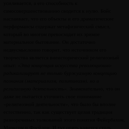
усиливается, а его способность к
самосовершенствованию сводится к нулю. Бойс
настаивает, что его объекты и его драматические
перформансы содержат метафизический смысл,
который во многом превосходит их зримое
материальное бытование. Он достаточно
недвусмысленно говорит, что источником его
творчества является внеисторический религиозный
опыт:
«Эта концепция искусства революционно-
радикализирует не только буржуазную концепцию
познания (материализм, позитивизм), но и
религиозную деятельность».
Знаменательно, что он
даже не пытается уточнить свое понимание
«религиозной деятельности», что было бы вполне
естественно, так как существует целая традиция
разноречивых толкований этого понятия Фейербахом,
Марксом и Фрейдом. И тут опять кажется столь