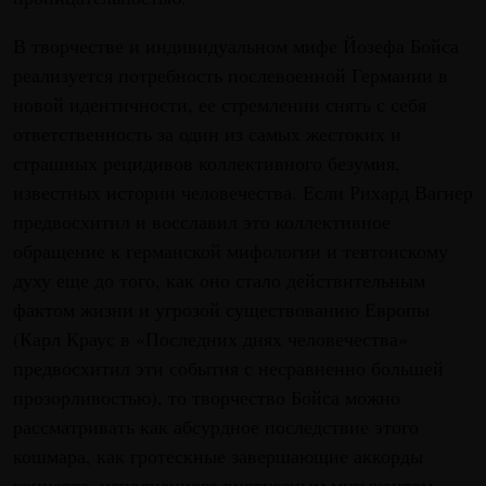
В творчестве и индивидуальном мифе Йозефа Бойса
реализуется потребность послевоенной Германии в
новой идентичности, ее стремлении снять с себя
ответственность за один из самых жестоких и
страшных рецидивов коллективного безумия,
известных истории человечества. Если Рихард Вагнер
предвосхитил и восславил это коллективное
обращение к германской мифологии и тевтонскому
духу еще до того, как оно стало действительным
фактом жизни и угрозой существованию Европы
(Карл Краус в «Последних днях человечества»
предвосхитил эти события с несравненно большей
прозорливостью), то творчество Бойса можно
рассматривать как абсурдное последствие этого
кошмара, как гротескные завершающие аккорды
концерта, исполненного виртуозным музыкантом.