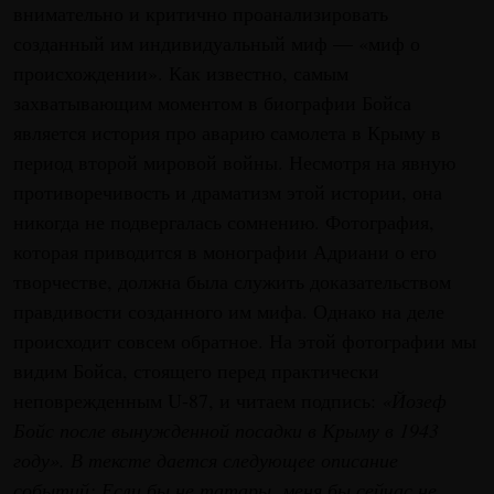
внимательно и критично проанализировать
созданный им индивидуальный миф — «миф о
происхождении». Как известно, самым
захватывающим моментом в биографии Бойса
является история про аварию самолета в Крыму в
период второй мировой войны. Несмотря на явную
противоречивость и драматизм этой истории, она
никогда не подвергалась сомнению. Фотография,
которая приводится в монографии Адриани о его
творчестве, должна была служить доказательством
правдивости созданного им мифа. Однако на деле
происходит совсем обратное. На этой фотографии мы
видим Бойса, стоящего перед практически
неповрежденным U-87, и читаем подпись:
«Йозеф
Бойс после вынужденной посадки в Крыму в 1943
году». В тексте дается следующее описание
событий: Если бы не татары, меня бы сейчас не