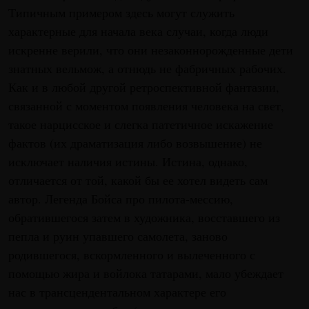
Типичным примером здесь могут служить
характерные для начала века случаи, когда люди
искренне верили, что они незаконнорожденные дети
знатных вельмож, а отнюдь не фабричных рабочих.
Как и в любой другой ретроспективной фантазии,
связанной с моментом появления человека на свет,
такое нарцисское и слегка патетичное искажение
фактов (их драматизация либо возвышение) не
исключает наличия истины. Истина, однако,
отличается от той, какой бы ее хотел видеть сам
автор. Легенда Бойса про пилота-мессию,
обратившегося затем в художника, восставшего из
пепла и руин упавшего самолета, заново
родившегося, вскормленного и вылеченного с
помощью жира и войлока татарами, мало убеждает
нас в трансцендентальном характере его