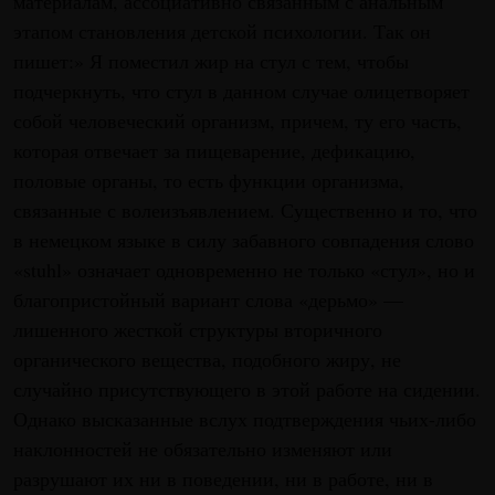
материалам, ассоциативно связанным с анальным
этапом становления детской психологии. Так он
пишет:» Я поместил жир на стул с тем, чтобы
подчеркнуть, что стул в данном случае олицетворяет
собой человеческий организм, причем, ту его часть,
которая отвечает за пищеварение, дефикацию,
половые органы, то есть функции организма,
связанные с волеизъявлением. Существенно и то, что
в немецком языке в силу забавного совпадения слово
«stuhl» означает одновременно не только «стул», но и
благопристойный вариант слова «дерьмо» —
лишенного жесткой структуры вторичного
органического вещества, подобного жиру, не
случайно присутствующего в этой работе на сидении.
Однако высказанные вслух подтверждения чьих-либо
наклонностей не обязательно изменяют или
разрушают их ни в поведении, ни в работе, ни в