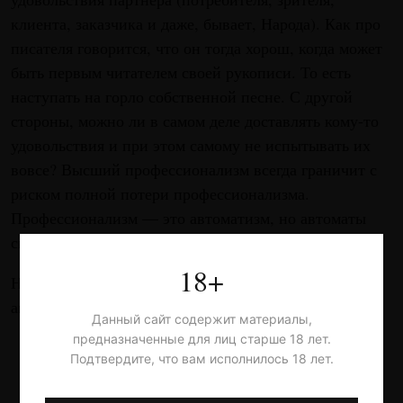
клиента, заказчика и даже, бывает, Народа). Как про
писателя говорится, что он тогда хорош, когда может
быть первым читателем своей рукописи. То есть
наступать на горло собственной песне. С другой
стороны, можно ли в самом деле доставлять кому-то
удовольствия и при этом самому не испытывать их
вовсе? Высший профессионализм всегда граничит с
риском полной потери профессионализма.
Профессионализм — это автоматизм, но автоматы
склонны внезапно выходить из строя.
18+
Но это была одна аналогия. А ведь возможна еще
аналогия с медитацией.
Данный сайт содержит материалы,
предназначенные для лиц старше 18 лет.
***
Подтвердите, что вам исполнилось 18 лет.