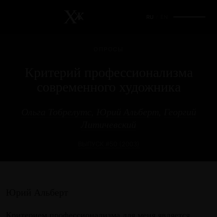
RU
/
EN
ОПРОСЫ
Критерий профессионализма
современного художника
Ольга Тобрелутс
,
Юрий Альберт
,
Георгий
Литичевский
ВЫПУСК #50 (2003)
Юрий Альберт
Критерием профессионализма для меня является