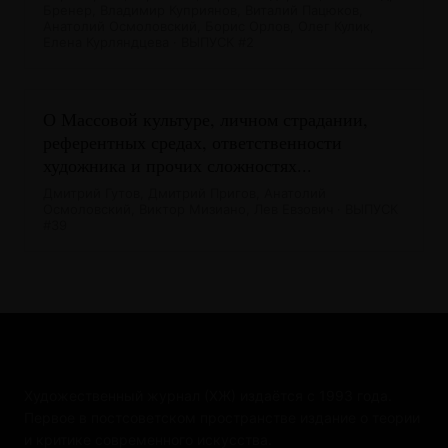
Бренер, Владимир Куприянов, Виталий Пацюков,
Анатолий Осмоловский, Борис Орлов, Олег Кулик,
Елена Курляндцева · ВЫПУСК #2
О Массовой культуре, личном страдании,
референтных средах, ответственности
художника и прочих сложностях...
Дмитрий Гутов, Дмитрий Пригов, Анатолий
Осмоловский, Виктор Мизиано, Лев Евзович · ВЫПУСК
#39
Художественный журнал (ХЖ) издаётся с 1993 года.
Первое в постсоветском пространстве издание о теории
и критике современного искусства.