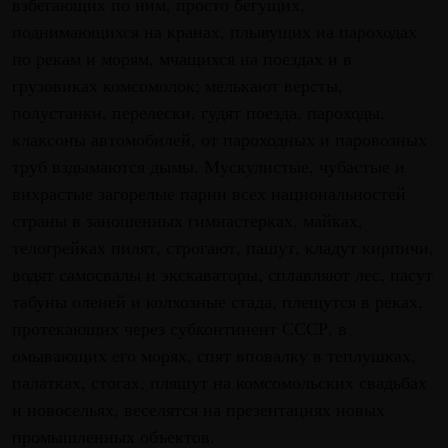
взбегающих по ним, просто бегущих,
поднимающихся на кранах, плывущих на пароходах
по рекам и морям, мчащихся на поездах и в
грузовиках комсомолок; мелькают версты,
полустанки, перелески, гудят поезда, пароходы,
клаксоны автомобилей, от пароходных и паровозных
труб вздымаются дымы. Мускулистые, чубастые и
вихрастые загорелые парни всех национальностей
страны в заношенных гимнастерках, майках,
телогрейках пилят, строгают, пашут, кладут кирпичи,
водят самосвалы и экскаваторы, сплавляют лес, пасут
табуны оленей и колхозные стада, плещутся в реках,
протекающих через субконтинент СССР, в
омывающих его морях, спят вповалку в теплушках,
палатках, стогах, пляшут на комсомольских свадьбах
и новосельях, веселятся на презентациях новых
промышленных объектов.