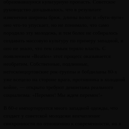
образовавшуюся культурную пропасть. Советское
руководство догадывалось, что в результате
изменения ширины брюк, длины волос и «буги-вуги»
оно что-то упускает, но не понимало, что само
породило эту молодежь, и тем более не собиралось
создавать массовую культуру по примеру западной, и
оно не знало, что тем самым теряло власть. С
появлением «Beatles» этот процесс оказывается
необратим. Собственные, подлинные,
негосконцертовские рок-группы и бобдиланы 80-х
уже всецело на стороне врага, противника в холодной
войне, — открыто требуют демонтажа реального
социализма: «Перемен! Мы ждем перемен!»
В 60-е импортируется много западной одежды, что
создает у советской молодежи впечатление
синхронности по отношению к современности, но в