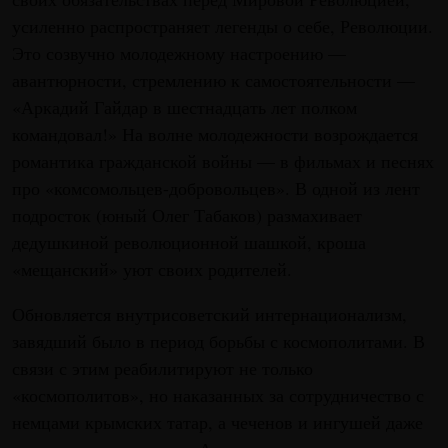
усиленно распространяет легенды о себе, Революции.
Это созвучно молодежному настроению —
авантюрности, стремлению к самостоятельности —
«Аркадий Гайдар в шестнадцать лет полком
командовал!» На волне молодежности возрождается
романтика гражданской войны — в фильмах и песнях
про «комсомольцев-добровольцев». В одной из лент
подросток (юный Олег Табаков) размахивает
дедушкиной революционной шашкой, кроша
«мещанский» уют своих родителей.
Обновляется внутрисоветский интернационализм,
завядший было в период борьбы с космополитами. В
связи с этим реабилитируют не только
«космополитов», но наказанных за сотрудничество с
немцами крымских татар, а чеченов и ингушей даже