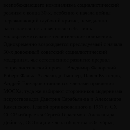
всепобеждающего номинализма социалистический
реализм с конца 30-х, особенно с начала войны
переживающий глубокий кризис, немедленно
рассыпается, оставляя после себя лишь
маловразумительные теоретические положения.
Одновременно возрождается преследуемый с начала
30-х довоенный советский социалистический
модернизм, чье естественное развитие прервал
соцреалистический проект. Владимир Фаворский,
Роберт Фальк, Александр Тышлер, Павел Кузнецов,
Андрей Гончаров становятся членами правления
МОСХа; туда же избирают сторонников модернизма
искусствоведов Дмитрия Сарабьян-ва и Александра
Каменского. Главой организованного в 1957 г. СХ
СССР избирается Сергей Герасимов. Александра
Дейнеку, ОСТовца и члена общества «Октябрь»,
ставят во главе оплота соцреализма — Академии