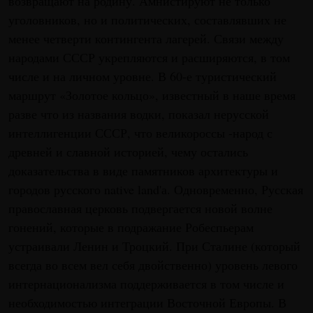
возвращают на родину. Амнистируют не только
уголовников, но и политических, составлявших не
менее четверти контингента лагерей. Связи между
народами СССР укрепляются и расширяются, в том
числе и на личном уровне. В 60-е туристический
маршрут «Золотое кольцо», известный в наше время
разве что из названия водки, показал нерусской
интеллигенции СССР, что великороссы -народ с
древней и славной историей, чему остались
доказательства в виде памятников архитектуры и
городов русского native land'а. Одновременно, Русская
православная церковь подвергается новой волне
гонений, которые в подражание Робеспьерам
устраивали Ленин и Троцкий. При Сталине (который
всегда во всем вел себя двойственно) уровень левого
интернационализма поддерживается в том числе и
необходимостью интеграции Восточной Европы. В