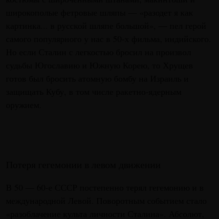
широкополые фетровые шляпы — «разодет я как
картинка... в русской шляпе большой», — пел герой
самого популярного у нас в 50-х фильма, индийского.
Но если Сталин с легкостью бросил на произвол
судьбы Югославию и Южную Корею, то Хрущев
готов был бросить атомную бомбу на Израиль и
защищать Кубу, в том числе ракетно-ядерным
оружием.
Потеря гегемонии в левом движении
В 50 — 60-е СССР постепенно терял гегемонию и в
международной Левой. Поворотным событием стало
«разоблачение культа личности Сталина». Абсолют,