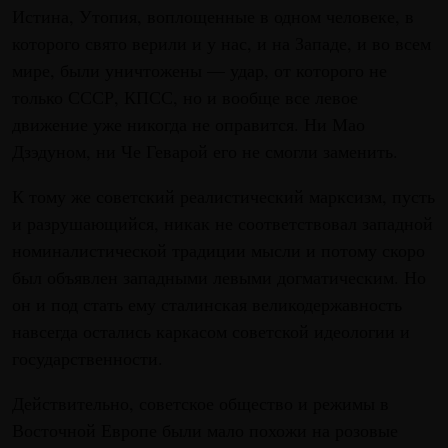
Истина, Утопия, воплощенные в одном человеке, в
которого свято верили и у нас, и на Западе, и во всем
мире, были уничтожены — удар, от которого не
только СССР, КПСС, но и вообще все левое
движение уже никогда не оправится. Ни Мао
Дзэдуном, ни Че Геварой его не смогли заменить.
К тому же советский реалистический марксизм, пусть
и разрушающийся, никак не соответствовал западной
номиналистической традиции мысли и потому скоро
был объявлен западными левыми догматическим. Но
он и под стать ему сталинская великодержавность
навсегда остались каркасом советской идеологии и
государственности.
Действительно, советское общество и режимы в
Восточной Европе были мало похожи на розовые