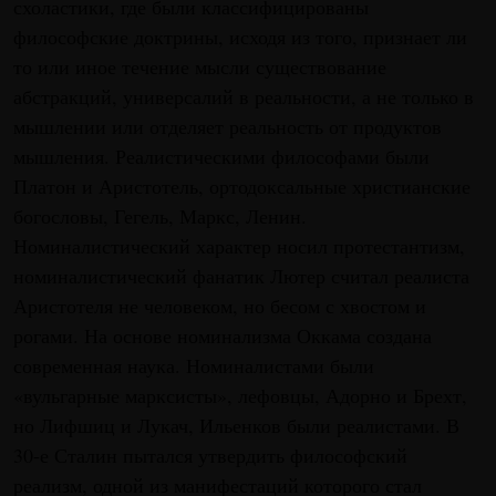
схоластики, где были классифицированы
философские доктрины, исходя из того, признает ли
то или иное течение мысли существование
абстракций, универсалий в реальности, а не только в
мышлении или отделяет реальность от продуктов
мышления. Реалистическими философами были
Платон и Аристотель, ортодоксальные христианские
богословы, Гегель, Маркс, Ленин.
Номиналистический характер носил протестантизм,
номиналистический фанатик Лютер считал реалиста
Аристотеля не человеком, но бесом с хвостом и
рогами. На основе номинализма Оккама создана
современная наука. Номиналистами были
«вульгарные марксисты», лефовцы, Адорно и Брехт,
но Лифшиц и Лукач, Ильенков были реалистами. В
30-е Сталин пытался утвердить философский
реализм, одной из манифестаций которого стал