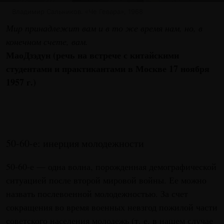
Владимир Сальников. «Че Гевара», 1968
Мир принадлежит вам и в то же время нам, но, в
конечном счете, вам.
МаоДзэдун (речь на встрече с китайскими
студентами и практикантами в Москве 17 ноября
1957 г.)
50-60-е: инерция молодежности
50-60-е — одна волна, порожденная демографической
ситуацией после второй мировой войны. Ее можно
назвать послевоенной молодежностью. За счет
сокращения во время военных невзгод пожилой части
советского населения молодежь (т. е. в нашем случае