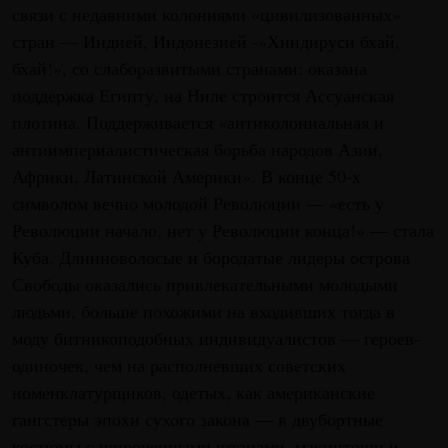
связи с недавними колониями «цивилизованных»
стран — Индией, Индонезией -»Хиндируси бхай,
бхай!», со слаборазвитыми странами: оказана
поддержка Египту, на Ниле строится Ассуанская
плотина. Поддерживается «антиколониальная и
антиимпериалистическая борьба народов Азии,
Африки, Латинской Америки». В конце 50-х
символом вечно молодой Революции — «есть у
Революции начало, нет у Революции конца!» — стала
Куба. Длинноволосые и бородатые лидеры острова
Свободы оказались привлекательными молодыми
людьми, больше похожими на входивших тогда в
моду битникоподобных индивидуалистов — героев-
одиночек, чем на располневших советских
номенклатурщиков, одетых, как американские
гангстеры эпохи сухого закона — в двубортные
костюмы с широченными штанами, макинтоши и