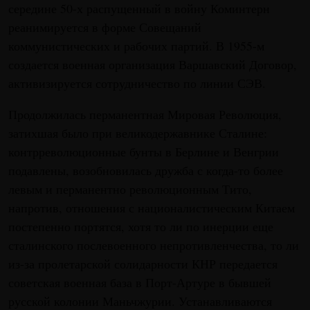
середине 50-х распущенный в войну Коминтерн
реанимируется в форме Совещаний
коммунистических и рабочих партий. В 1955-м
создается военная организация Варшавский Договор,
активизируется сотрудничество по линии СЭВ.
Продолжилась перманентная Мировая Революция,
затихшая было при великодержавнике Сталине:
контрреволюционные бунты в Берлине и Венгрии
подавлены, возобновилась дружба с когда-то более
левым и перманентно революционным Тито,
напротив, отношения с националистическим Китаем
постепенно портятся, хотя то ли по инерции еще
сталинского послевоенного непротивленчества, то ли
из-за пролетарской солидарности КНР передается
советская военная база в Порт-Артуре в бывшей
русской колонии Маньчжурии. Устанавливаются