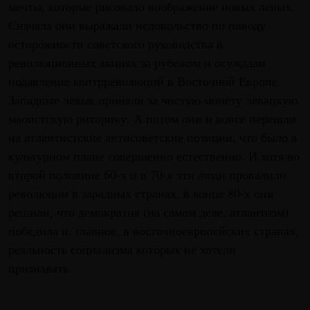
мечты, которые рисовало воображение новых левых.
Сначала они выражали недовольство по поводу
осторожности советского руководства в
революционных акциях за рубежом и осуждали
подавление контрреволюций в Восточной Европе.
Западные левые приняли за чистую монету левацкую
маоистскую риторику. А потом они и вовсе перешли
на атлантистские антисоветские позиции, что было в
культурном плане совершенно естественно. И хотя во
второй половине 60-х и в 70-х эти люди провалили
революции в зарадных странах, в конце 80-х они
решили, что демократия (на самом деле, атлантизм)
победила и, главное, в восточноевропейских странах,
реальность социализма которых не хотели
признавать.