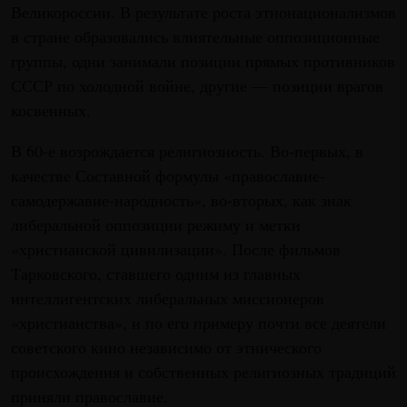
Великороссии. В результате роста этнонационализмов
в стране образовались влиятельные оппозиционные
группы, одни занимали позиции прямых противников
СССР по холодной войне, другие — позиции врагов
косвенных.
В 60-е возрождается религиозность. Во-первых, в
качестве Составной формулы «православие-
самодержавие-народность», во-вторых, как знак
либеральной оппозиции режиму и метки
«христианской цивилизации». После фильмов
Тарковского, ставшего одним из главных
интеллигентских либеральных миссионеров
«христианства», и по его примеру почти все деятели
советского кино независимо от этнического
происхождения и собственных религиозных традиций
приняли православие.