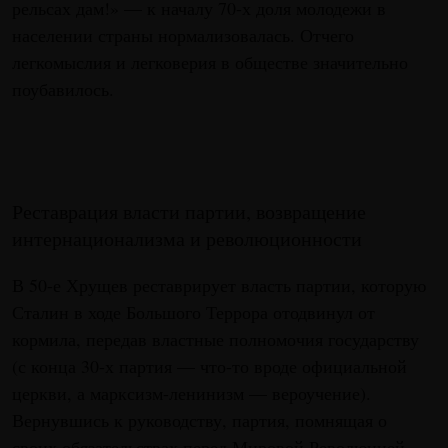
рельсах дам!» — к началу 70-х доля молодежи в
населении страны нормализовалась. Отчего
легкомыслия и легковерия в обществе значительно
поубавилось.
Реставрация власти партии, возвращение
интернационализма и революционности
В 50-е Хрущев реставрирует власть партии, которую
Сталин в ходе Большого Террора отодвинул от
кормила, передав властные полномочия государству
(с конца 30-х партия — что-то вроде официальной
церкви, а марксизм-ленинизм — вероучение).
Вернувшись к руководству, партия, помнящая о
своих обязательствах перед Мировой Революцией,