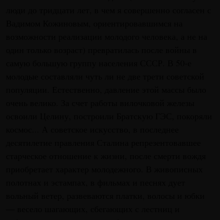
люди до тридцати лет, в чем я совершенно согласен с
Вадимом Кожиновым, ориентировавшимся на
возможности реализации молодого человека, а не на
один только возраст) превратилась после войны в
самую большую группу населения СССР. В 50-е
молодые составляли чуть ли не две трети советской
популяции. Естественно, давление этой массы было
очень велико. За счет работы вилочковой железы
освоили Целину, построили Братскую ГЭС, покоряли
космос... А советское искусство, в последнее
десятилетие правления Сталина репрезентовавшее
старческое отношение к жизни, после смерти вождя
приобретает характер молодежного. В живописных
полотнах и эстампах, в фильмах и песнях дует
вольный ветер, развеваются платки, волосы и юбки
— весело шагающих, сбегающих с лестниц и