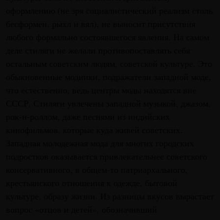
оформлению (не зря социалистический реализм столь
бесформен, рыхл и вял), не выносит присутствия
любого формально состоявшегося явления. На самом
деле стиляги не желали противопоставлять себя
остальным советским людям, советской культуре. Это
обыкновенные модники, подражатели западной моде,
что естественно, ведь центры моды находятся вне
СССР. Стиляги увлечены западной музыкой, джазом,
рок-н-роллом, даже песнями из индийских
кинофильмов, которые куда живей советских.
Западная молодежная мода для многих городских
подростков оказывается привлекательнее советского
консервативного, в общем-то патриархального,
крестьянского отношения к одежде, бытовой
культуре, образу жизни. Из разницы вкусов вырастает
вопрос «отцов и детей», обозначивший