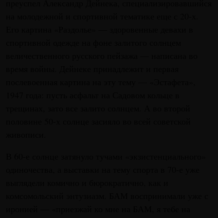
преуспел Александр Дейнека, специализировавшийся
на молодежной и спортивной тематике еще с 20-х.
Его картина «Раздолье» — здоровенные девахи в
спортивной одежде на фоне залитого солнцем
величественного русского пейзажа — написана во
время войны. Дейнеке принадлежит и первая
послевоенная картина на эту тему — «Эстафета»,
1947 года: пусть асфальт на Садовом кольце в
трещинах, зато все залито солнцем. А во второй
половине 50-х солнце засияло во всей советской
живописи.
В 60-е солнце затянуло тучами «экзистенциального»
одиночества, а выставки на тему спорта в 70-е уже
выглядели комично и бюрократично, как и
комсомольский энтузиазм. БАМ воспринимали уже с
иронией — «приезжай ко мне на БАМ, я тебе на