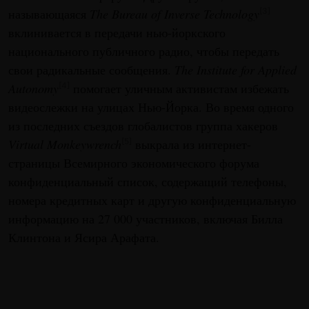
называющаяся
The Bureau of Inverse Technology
[3]
вклинивается в передачи нью-йоркского
национального публичного радио, чтобы передать
свои радикальные сообщения.
The Institute for Applied
Autonomy
помогает уличным активистам избежать
[4]
видеослежки на улицах Нью-Йорка. Во время одного
из последних съездов глобалистов группа хакеров
Virtual Monkeywrench
выкрала из интернет-
[5]
страницы Всемирного экономического форума
конфиденциальный список, содержащий телефоны,
номера кредитных карт и другую конфиденциальную
информацию на 27 000 участников, включая Билла
Клинтона и Ясира Арафата.