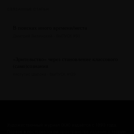
СВЯЗАННЫЕ СТАТЬИ
В поисках иного времени/места
Дмитрий Виленский · ВЫПУСК #90
«Зрительство» через становление классового
(само)сознания
Кястутис Шапока · ВЫПУСК #129
Художественный журнал (ХЖ) издаётся с 1993 года.
Первое в постсоветском пространстве издание о теории