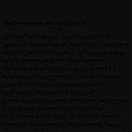
Неповиновение как перформанс
Рикардо Домингес, один из пионеров сетевого
художественного активизма и создатель EDT, начинал
в 80-е в
Critical Art Ensemble
. Драматический актер
[2]
по образованию, Домингес часто переносит
хактивизм в область перформанса, поэтому EDT
предлагается участвовать не только в фестивалях
искусства новых медиа, но и в фестивалях
перформанса. В феврале 2003 года мне
посчастливилось наблюдать сценическое присутствие
Рикардо Домингеса на конференции
College
ArtAssociation
в Нью-Йорке. Домингес представлял
Электронное Гражданское Неповиновение, будучи
облачен в костюм мексиканского сапатиста — маску-