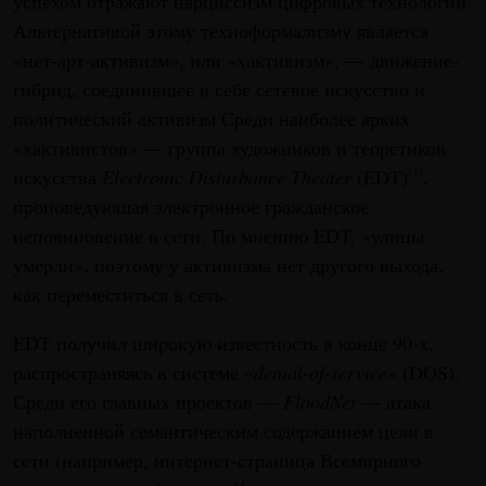
успехом отражают нарциссизм цифровых технологий.
Альтернативой этому техноформализму является
«нет-арт-активизм», или «хактивизм», — движение-
гибрид, соединившее в себе сетевое искусство и
политический активизм Среди наиболее ярких
«хактивистов» — группа художников и теоретиков
искусства
Electronic Disturbance Theater
(EDT)
,
[1]
проповедующая электронное гражданское
неповиновение в сети. По мнению EDT, «улицы
умерли», поэтому у активизма нет другого выхода,
как переместиться в сеть.
EDT получил широкую известность в конце 90-х,
распространяясь в системе «
denial-of-service
» (DOS).
Среди его главных проектов —
FloodNet
— атака
наполненной семантическим содержанием цели в
сети (например, интернет-страница Всемирного