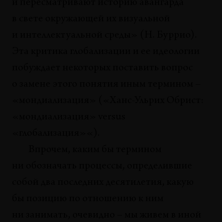
и пересматривают историю авангарда
в свете окружающей их визуальной
и интеллектуальной среды» (Н. Буррио).
Эта критика глобализации и ее идеологии
побуждает некоторых поставить вопрос
о замене этого понятия иным термином –
«мондиализация» («Ханс-Ульрих Обрист:
«мондиализация» versus
«глобализация»«).
Впрочем, каким бы термином
ни обозначать процессы, определившие
собой два последних десятилетия, какую
бы позицию по отношению к ним
ни занимать, очевидно – мы живем в иной