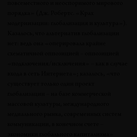
повсеместного и неоспоримого мирового
СИМПТОМАТИКА
В сетях парадокса. Искусство в
порядка» (Дж. Робертс. «Крах
глобализированном мире
модернизации: глобализация и культура»).
Томас Вульфен
Казалось, что альтернатив глобализации
БЕСЕДЫ
нет: ведь она «оперировала крайне
Ханс-Ульрих Обрист: «мондиализация» versus
схематичной оппозицией – оппозицией
«глобализация»
«подключения/исключения» – как в случае
Ханс-Ульрих Обрист
входа в сеть Интернета»; казалось, «что
ПЕРСОНАЛИИ
существует только один проект
Особенности партизанского движения в США
накануне президентских выборов
глобализации – на базе коммерческой
Ольга Копенкина
массовой культуры, международного
медиального рынка, современных систем
СИТУАЦИИ
Постдиаспора: констатация и предвосхищение
коммуникации, в конечном счете –
Евгений Фикс
экономики глобального капитализма»