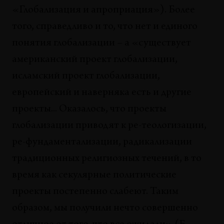
Кети Чухров
«Глобализация и апроприация»). Более
того, справедливо и то, что нет и единого
СОБЫТИЯ
В оправдании не нуждается?
понятия глобализации – а «существует
Богдан Мамонов
американский проект глобализации,
исламский проект глобализации,
ВЫСТАВКИ
Выставки. ХЖ №56
европейский и наверняка есть и другие
Павел Герасименко, Валентин Дьяконов, Ольга Козлова,
проекты... Оказалось, что проекты
Кети Чухров, Юлия Аксенова, Виктор Мазин, Оксана
Саркисян, Олег Киреев, Марина Соколовская,
глобализации приводят к ре-теологизации,
Станислав Савицкий
ре-фундаментализации, радикализации
традиционных религиозных течений, в то
время как секулярные политические
проекты постепенно слабеют. Таким
образом, мы получили нечто совершенно