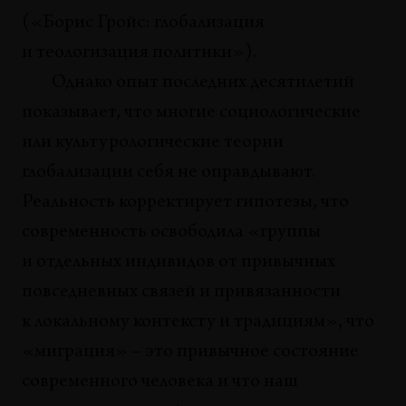
(«Борис Гройс: глобализация
ЭКСКУРСЫ
Королевское путешествие. Возвращение.
и теологизация политики»).
Дарья Пыркина
Однако опыт последних десятилетий
показывает, что многие социологические
КНИГИ
Вечность против эфемерного
или культурологические теории
Владимир Сальников
глобализации себя не оправдывают.
Реальность корректирует гипотезы, что
КНИГИ
Очеловечивание вещи
современность освободила «группы
Владислав Софронов
и отдельных индивидов от привычных
повседневных связей и привязанности
КНИГИ
Любовь к снеговикам
к локальному контексту и традициям», что
Станислав Савицкий
«миграция» – это привычное состояние
современного человека и что наш
СОБЫТИЯ
Recycling communism – в поисках нового