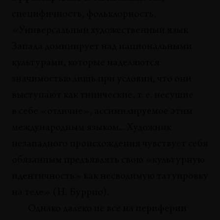
специфичность, фольклорность.
«Универсальный художественный язык
Запада доминирует над национальными
культурами, которые наделяются
значимостью лишь при условии, что они
выступают как типические, т. е. несущие
в себе «отличие», ассимилируемое этим
международным языком... Художник
незападного происхождения чувствует себя
обязанным предъявлять свою «культурную
идентичность» как несводимую татуировку
на теле» (Н. Буррио).
Однако далеко не все на периферии