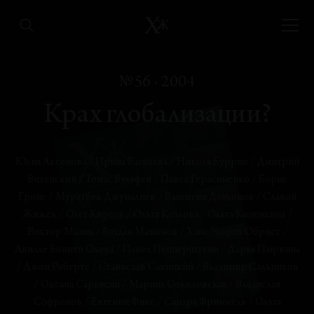
Всегда горячий хлеб и кока-кола
№56 · 2004
Ольга Чернышева
Крах глобализации?
РЕФЛЕКСИИ
Крах модернизации: глобализация и культура
Джон Робертс
Юлия Аксенова
/
Ирина Базилева
/
Николя Буррио
/
Дмитрий
Виленский
/
Томас Вульфен
/
Павел Герасименко
/
Борис
СИТУАЦИИ
Гройс
/
Муратбек Джумалиев
/
Валентин Дьяконов
/
Славой
Глобализация и аппроприация
Жижек
/
Олег Киреев
/
Ольга Козлова
/
Ольга Копенкина
/
Николя Буррио
Виктор Мазин
/
Богдан Мамонов
/
Ханс-Ульрих Обрист
/
Акилле Бонито Олива
/
Павел Пепперштейн
/
Дарья Пыркина
КОНЦЕПЦИИ
/
Джон Робертс
/
Станислав Савицкий
/
Владимир Сальников
Удары в сердце Империи?
/
Оксана Саркисян
/
Марина Соколовская
/
Владислав
Славой Жижек
Софронов
/
Евгений Фикс
/
Сандра Фриммель
/
Ольга