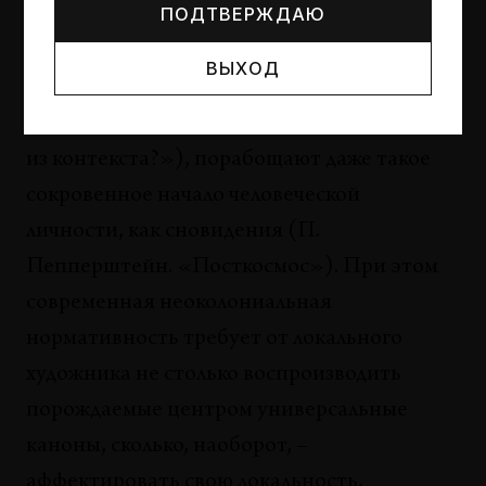
ПОДТВЕРЖДАЮ
разрушают «внятное различие между
внутренним миром субъекта
ВЫХОД
и окружающим его объективным миром»
(И. Базилева. «Можно ли найти выход
из контекста?»), порабощают даже такое
сокровенное начало человеческой
личности, как сновидения (П.
Пепперштейн. «Посткосмос»). При этом
современная неоколониальная
нормативность требует от локального
художника не столько воспроизводить
порождаемые центром универсальные
каноны, сколько, наоборот, –
аффектировать свою локальность,