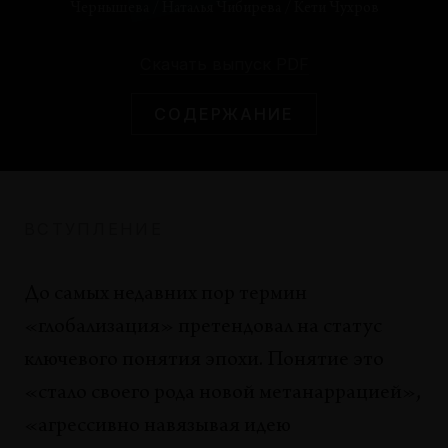
Чернышева
/
Наталья Чибирева
/
Кети Чухров
БЕСЕДЫ
Борис Гройс: глобализация и теологизация
Скачать выпуск PDF
политики
Борис Гройс
СОДЕРЖАНИЕ
ПЕРСОНАЛИИ
Можно ли найти выход из контекста?
Ирина Базилева
ВСТУПЛЕНИЕ
ЛЕКЦИИ
Искусство между идентичностью и
гомогенностью
До самых недавних пор термин
Акилле Бонито Олива
«глобализация» претендовал на статус
ключевого понятия эпохи. Понятие это
ЭССЕ
Посткосмос
«стало своего рода новой метанаррацией»,
Павел Пепперштейн
«агрессивно навязывая идею