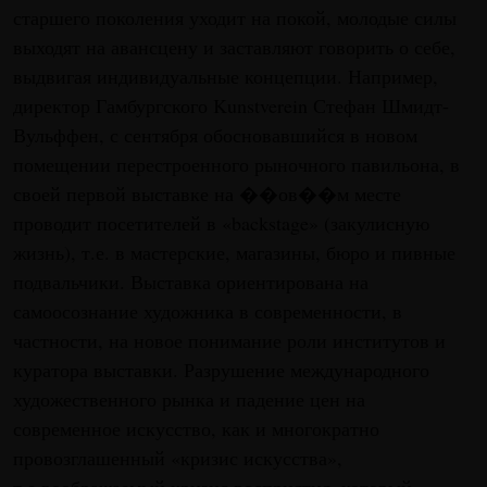
старшего поколения уходит на покой, молодые силы
выходят на авансцену и заставляют говорить о себе,
выдвигая индивидуальные концепции. Например,
директор Гамбургского Kunstverein Стефан Шмидт-
Вульффен, с сентября обосновавшийся в новом
помещении перестроенного рыночного павильона, в
своей первой выставке на ��ов��м месте
проводит посетителей в «backstage» (закулисную
жизнь), т.е. в мастерские, магазины, бюро и пивные
подвальчики. Выставка ориентирована на
самоосознание художника в современности, в
частности, на новое понимание роли институтов и
куратора выставки. Разрушение международного
художественного рынка и падение цен на
современное искусство, как и многократно
провозглашенный «кризис искусства»,
т.е.воображаемый кризис восприятия, который