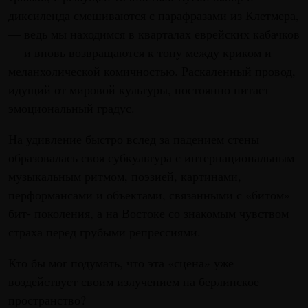
диксиленда смешиваются с парафразами из Клетмера,
— ведь мы находимся в кварталах еврейских кабачков
— и вновь возвращаются к тону между криком и
меланхолической комичностью. Раскаленный провод,
идущий от мировой культуры, постоянно питает
эмоциональный градус.
На удивление быстро вслед за падением стены
образовалась своя субкультура с интернациональным
музыкальным ритмом, поэзией, картинами,
перформансами и объектами, связанными с «битом»
бит- поколения, а на Востоке со знакомым чувством
страха перед грубыми репрессиями.
Кто бы мог подумать, что эта «сцена» уже
воздействует своим излучением на берлинское
пространство?