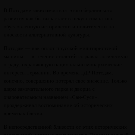
В Потсдаме зависимость от этого берлинского
развития как бы вырастает в некую симпатию,
обусловленную исторически и политически на
плоскости альтернативной культуры.
Потсдам — как оплот прусской милитаристской
машины — в течение столетий создавал логическую
ограду, охраняющую национально монархические
интересы Германии. Во времена ГДР Потсдам,
конечно, совершенно потерял свое значение. Только
шарм замечательного парка и дворца с
очаровательным названием «Сан-Суси»,
проддерживал воспоминание об исторических
временах блеска.
В непосредственной близости от этих исторических
сооружений, которые привлекают в Потсдам каждый