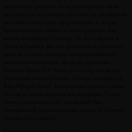
необычными работами. Если рассматривать также
нью-йоркские и кельнские выставки, то следовало бы
еще назвать искусство, представленное в галерее
Кристины Нагель (Кельн) и таких художниц, как
Косима фон Бонин, Frisenwall 120, Ютта Коетер и
Михаель Креббер. Все эти художницы и художники
выросли из более или менее западногерманского
контекста ментальности. Но где же художники
Востока? Кроме А.Р. Пенка до сих пор смогли себе
сделать имя только Strawalde, Герхард Альтенбург и
Карл Фридрих Клаус. Центр художественного рынка
все еще остается закрытым для периферии. Только
такому нарушителю табу, как молодой Виа
Левандовский удалось однажды попасть на обложку
журнала Art in Amerika.
В настоящее время задают тон художники галерей