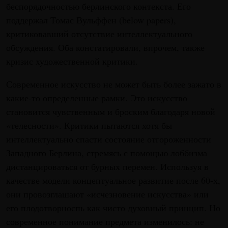
беспорядочностью берлинского контекста. Его
поддержал Томас Вульффен (below papers),
критиковавший отсутствие интеллектуального
обсуждения. Оба констатировали, впрочем, также
кризис художественной критики.
Современное искусство не может быть более зажато в
какие-то определенные рамки. Это искусство
становится чувственным и броским благодаря новой
«телесности». Критики пытаются хотя бы
интеллектуально спасти состояние отгороженности
Западного Берлина, стремясь с помощью лоббизма
дистанцироваться от бурных перемен. Используя в
качестве модели концептуальное развитие после 60-х,
они провозглашают «исчезновение искусства» или
его плодотворноспь как чисто духовный принцип. Но
современное понимание предмета изменилось: не