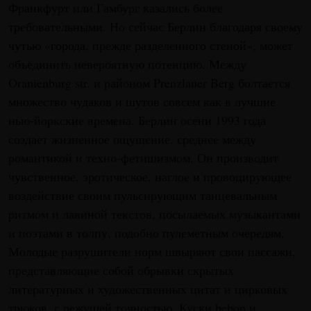
Франкфурт или Гамбург казались более
требовательными. Но сейчас Берлин благодаря своему
чутью «города, прежде разделенного стеной», может
объединить невероятную потенцию. Между
Oranienburg str. и районом Prenzlauer Berg болтается
множество чудаков и шутов совсем как в лучшие
нью-йоркские времена. Берлин осени 1993 года
создает жизненное ощущение, среднее между
романтикой и техно-фетишизмом. Он производит
чувственное, эротическое, наглое и провоцирующее
воздействие своим пульсирующим танцевальным
ритмом и лавиной текстов, посылаемых музыкантами
и поэтами в толпу, подобно пулеметным очередям.
Молодые разрушители норм швыряют свои пассажи,
представляющие собой обрывки скрытых
литературных и художественных цитат и цирковых
трюков, с режущей точностью. Куски bebop и