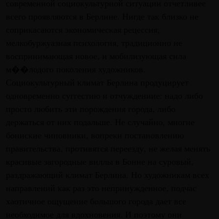
современной социокультурной ситуации отчетливее
всего проявляются в Берлине. Нигде так близко не
соприкасаются экономическая рецессия,
мелкобуржуазная психология, традиционно не
воспринимающая новое, и мобилизующая сила
м��лодого поколения художников.
Социокультурный климат Берлина продуцирует
одновременно суггестию и отчуждениие: надо либо
просто любить эти порождения города, либо
держаться от них подальше. Не случайно, многие
боннские чиновники, вопреки постановлению
правительства, противятся переезду, не желая менять
красивые загородные виллы в Бонне на суровый,
раздражающий климат Берлина. Но художникам всех
направлений как раз это непринужденное, подчас
хаотичное ощущение большого города дает все
необходимое для вдохновения. И поэтому они