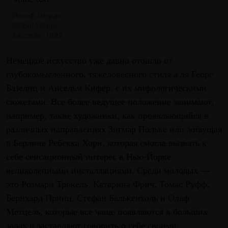
Йозеф Легран.
Global Village.
Кассель, 1992.
Немецкое искусство уже давно отошло от
глубокомысленного, тяжеловесного стиля а ля Георг
Базелиц и Ансельм Кифер, с их мифологическими
сюжетами. Все более ведущее положение занимают,
например, такие художники, как проявляющийся в
различных направлениях Зигмар Польке или живущая
в Берлине Ребекка Хорн, которая смогла вызвать к
себе сенсационный интерес в Нью-Йорке
великолепными инсталляциями. Среди молодых —
это Розмари Трокель, Катарина Фрич, Томас Руфф,
Бернхард Принц, Стефан Балькенхоль и Олаф
Метцель, которые все чаще появляются в больших
залах и заставляют говорить о себе своими