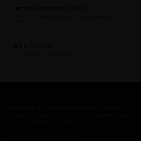
Актуальное интервью. ХЖ №1
Леонид Бажанов, Гия Ригвава, Андрей Ерофеев ·
ВЫПУСК #1
Всё и усталость
Павел Пепперштейн · ВЫПУСК #5
Художественный журнал (ХЖ) издаётся с 1993 года.
Первое в постсоветском пространстве издание о теории
и критике современного искусства.
Москва, ул. Малая Дмитровка, 29/2