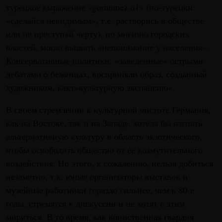
турецкое выражение «gorunmez о1» (по-турецки:
«сделайся невидимым», т.е. растворись в обществе
или не преступай черту), по мнению городских
властей, могло вызвать «непонимание у населения».
Консервативные политики, «заведенные» острыми
дебатами о беженцах, восприняли образ, созданный
художником, какт«культурную экспансию».
В своем стремлении к культурной чистоте Германия,
как на Востоке, так и на Западе, хотела бы изгнать
альтернативную культуру в область экзотического,
чтобы освободить общество от ее возмутительного
воздействия. Но этого, к сожалению, нельзя добиться
незаметно, т.к. юные организаторы выставок и
музейные работники гораздо сильнее, чем в 80-е
годы, стремятся к дискуссии и не хотят с этим
мириться. В то время, как воинственная гвардия