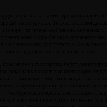
.
 представляется как нечто превосходящее ид
ересам узкой группы. Так же, как некогда н
то говорит от имени всей нации, глобализм у
от имени всего мира. Он рассматривается как
 необходимости, как ступень к «космическ
оторое в будущем охватит всю Вселенную.
р, пока нации и государства будут дезинтегри
ны, пока наднациональные корпорации будут
аться к экономике мирового искусства, а в э
егионах будут ощущаться постоянная нестаб
ы — мы будем вынуждены стоять лицом к лиц
иска совершенно новых (политических или э
нных форм. Они помогут создать динамичную