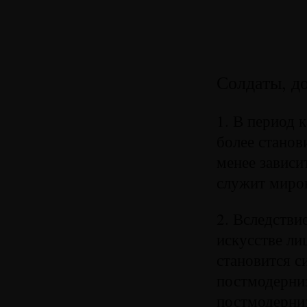
Солдаты, д
1. В период 
более станов
менее зависи
служит миров
2. Вследстви
искусстве ли
становится с
постмодерниз
постмодерниз