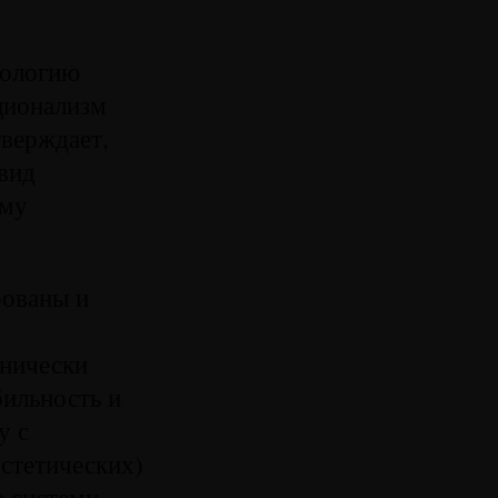
еологию
ационализм
тверждает,
 вид
ому
рованы и
тнически
ильность и
у с
стетических)
 систему