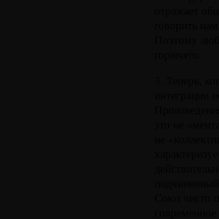
отражает общ
говорить нам
Поэтому люб
горючего.
3. Теперь, к
интеграции и
Произведения
это не «мент
не «коллекти
характеризуе
действительн
подчиненный 
Союз чисто п
современное 