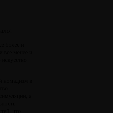
ало!
се более и
и все менее и
е искусство
й номадизм в
тво
 симуляции, а
ьность
тей, что