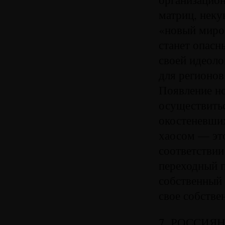
матриц, неку
«новый миров
станет опасн
своей идеоло
для регионов
Появление н
осуществитьс
окостеневших
хаосом — это
соответствии
переходный п
собственный 
свое собстве
7. РОССИЯ