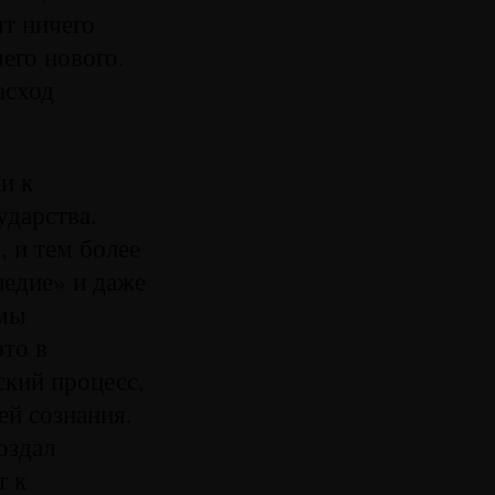
ят ничего
чего нового.
асход
и к
ударства.
 и тем более
ледие» и даже
 мы
это в
кий процесс,
й сознания.
оздал
т к