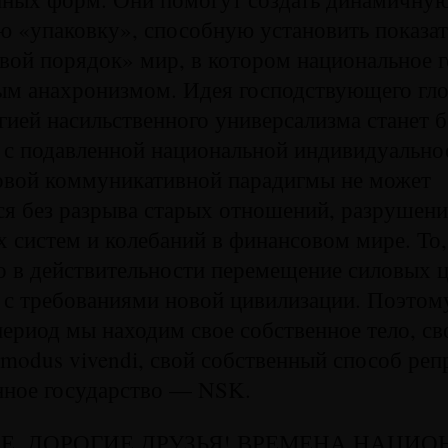
ю «упаковку», способную установить показа
ой порядок» мир, в котором национальное г
ым анахронизмом. Идея господствующего гло
гией насильственного универсализма станет 
 с подавленной национальной индивидуально
овой коммуникативной парадигмы не может
я без разрыва старых отношений, разрушен
 систем и колебаний в финансовом мире. То,
 в действительности перемещение силовых ц
 с требованиями новой цивилизации. Поэтому
ериод мы находим свое собственное тело, св
modus vivendi, свой собственный способ реп
нное государство — NSK.
НЕ, ДОРОГИЕ ДРУЗЬЯ! ВРЕМЕНА НАЦИ