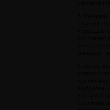
перемещений
5. Глобализм
служения инт
утверждал, ч
что говорит 
эволюционной
сознанию», к
6. До тех по
реорганизова
приспосаблив
возбудимых р
угроза войн
проблемой по
организацио