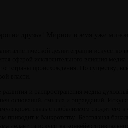
орогие друзья! Мирное время уже минов
капиталистической дезинтеграции искусство в
ится сферой исключительного влияния медиа 
т от страны происхождения. По существу, вс
ой власти.
е развития и распространения медиа духовны
шен оснований, смысла и оправданий. Искусс
имулякром, связь с глобализмом сводит его к
м приводит к банкротству. Бессвязная банал
ма делает из искусства конвейер тривиальнос