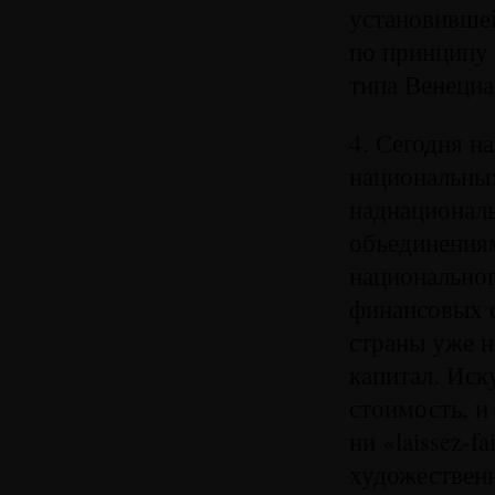
установившей
по принципу 
типа Венециа
4. Сегодня н
национальных
наднационал
объединениям
национальног
финансовых о
страны уже н
капитал. Иск
стоимость, и
ни «laissez-f
художественн