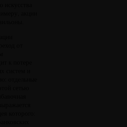
о искусства
римеру, акции
вильоны.
кации
реход от
м
ит к потере
их систем и
ью: отдельные
этой сетью
ибавочная
 выражается
дея которого:
банковских