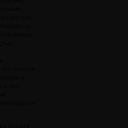
тельный
осударство
бализма со
бесполезной
стью.
ия
 что кажется
ентров в
 в этот
ой
резентации и
ОНАЛЬНЫХ