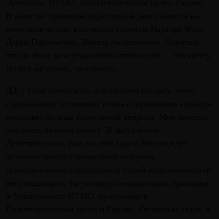
Эрмитаже, ИТМО, Политехническом музее, Гараже.
В качестве примеров кураторской деятельности на
этом поле можно вспомнить проекты Натальи Фукс,
Дарьи Пархоменко, Ирины Актугановой. Понятно,
что на фоне международной активности — это мизер.
Но все же лучше, чем ничего.
Д.Г.:
Если позволишь, я попробую придать этому
сдержанному оптимизму очень искушенного куратора
несколько больше позитивной энергии. Мне кажется,
это очень важный сюжет. И актуальный.
Действительно, уже два-три года в России идет
активное институциональное освоение
технологического искусства и порой неотличимого от
него медиаарта. Ты упомянул инициативы Эрмитажа
и Университета ИТМО, программы в
Политехническом музее и Гараже. Отличный старт, я