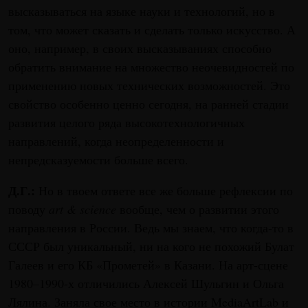
высказываться на языке науки и технологий, но в
том, что может сказать и сделать только искусство. А
оно, например, в своих высказываниях способно
обратить внимание на множество неочевидностей по
применению новых технических возможностей. Это
свойство особенно ценно сегодня, на ранней стадии
развития целого ряда высокотехнологичных
направлений, когда неопределенности и
непредсказуемости больше всего.
Д.Г.:
Но в твоем ответе все же больше рефлексии по
поводу
art & science
вообще, чем о развитии этого
направления в России. Ведь мы знаем, что когда-то в
СССР был уникальный, ни на кого не похожий Булат
Галеев и его КБ «Прометей» в Казани. На арт-сцене
1980–1990-х отличились Алексей Шульгин и Ольга
Лялина. Заняла свое место в истории MediaArtLab и