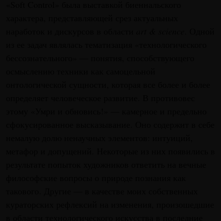
«Soft Control» была выставкой биеннальского
характера, представляющей срез актуальных
наработок и дискурсов в области
art & science
. Одной
из ее задач являлась тематизация «технологического
бессознательного» — понятия, способствующего
осмыслению техники как самоцельной
онтологической сущности, которая все более и более
определяет человеческое развитие. В противовес
этому «Умри и обновись!» — камерное и предельно
сфокусированное высказывание. Оно содержит в себе
немалую долю ненаучных элементов: интуиций,
метафор и допущений. Некоторые из них появились в
результате попыток художников ответить на вечные
философские вопросы о природе познания как
такового. Другие — в качестве моих собственных
кураторских рефлексий на изменения, произошедшие
в области технологического искусства в последние