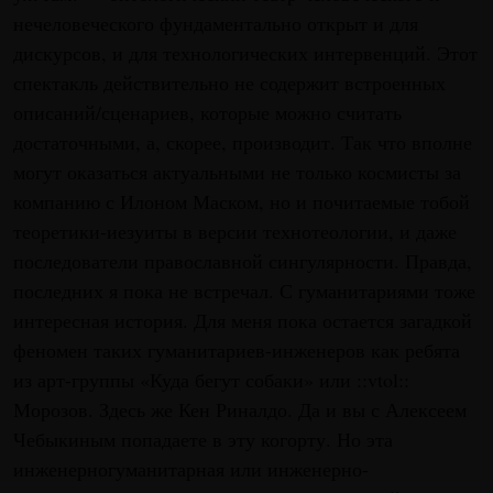
нечеловеческого фундаментально открыт и для
дискурсов, и для технологических интервенций. Этот
спектакль действительно не содержит встроенных
описаний/сценариев, которые можно считать
достаточными, а, скорее, производит. Так что вполне
могут оказаться актуальными не только космисты за
компанию с Илоном Маском, но и почитаемые тобой
теоретики-иезуиты в версии технотеологии, и даже
последователи православной сингулярности. Правда,
последних я пока не встречал. С гуманитариями тоже
интересная история. Для меня пока остается загадкой
феномен таких гуманитариев-инженеров как ребята
из арт-группы «Куда бегут собаки» или ::vtol::
Морозов. Здесь же Кен Риналдо. Да и вы с Алексеем
Чебыкиным попадаете в эту когорту. Но эта
инженерногуманитарная или инженерно-