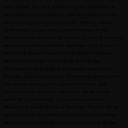
том смысле, что твоя логика разрыва экранного и
постэкранного (назовем его так) технологического
искусства предполагает, с одной стороны, некий
культурный осадок в виде отработанных и уже
неактуальных экранных форматов. С другой стороны,
мы имеем новоиспеченный авангард
art & science
c
его мясом, кодом и железом, как любит говорить
патриарх техноарта Стеларк. И это, как ты
утверждаешь, и есть поле настоящих изменений.
Поправь, если я ошибаюсь. Просто мне кажется, что
эта логика авангардного прироста в наши дни
становится не то чтобы ущербной, но уж точно
какой-то редуктивной. Здесь я спекулятивно
обращусь к идеям Делеза и Гваттари. Так вот. Если
предположить, что линейная культурная динамика
модернизма неизбежно самоликвидируется, то мы