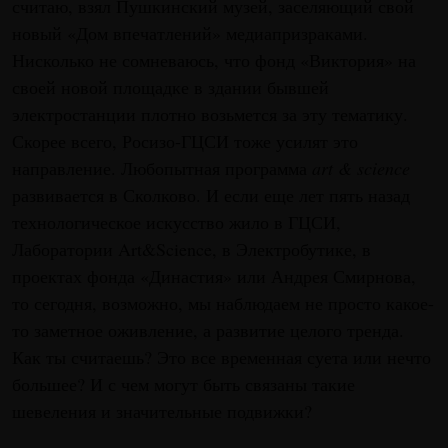
считаю, взял Пушкинский музей, заселяющий свой
новый «Дом впечатлений» медиапризраками.
Нисколько не сомневаюсь, что фонд «Виктория» на
своей новой площадке в здании бывшей
электростанции плотно возьмется за эту тематику.
Скорее всего, Росизо-ГЦСИ тоже усилят это
направление. Любопытная программа
art & science
развивается в Сколково. И если еще лет пять назад
технологическое искусство жило в ГЦСИ,
Лаборатории Art&Science, в Электробутике, в
проектах фонда «Династия» или Андрея Смирнова,
то сегодня, возможно, мы наблюдаем не просто какое-
то заметное оживление, а развитие целого тренда.
Как ты считаешь? Это все временная суета или нечто
большее? И с чем могут быть связаны такие
шевеления и значительные подвижки?