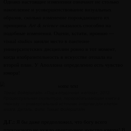
Однако настоящие изменения означают не столько
накопление и усовершенствование визуальных
образов, сколько изменение порождающего их
принципа.
Art & science
оказалось способно на
подобные изменения. Оцени, кстати, иронию —
visual studies заняли место в пантеоне
университетских дисциплин ровно в тот момент,
когда изобразительность в искусстве отошла на
второй план. У Аполлона определенно есть чувство
юмора!
Томас Фойерштайн. «Поджелудочная железа», 2012.
Процессуальная скульптура,
перерабатывающая книги в
глюкозу — универсальный источник энергии для клеток
мозга.
Деталь. Фото: Томас Фойерштайн
Д.Г.:
Я бы даже предположил, что богу всего
прекрасного не чуждо авангардное чувство юмора! В