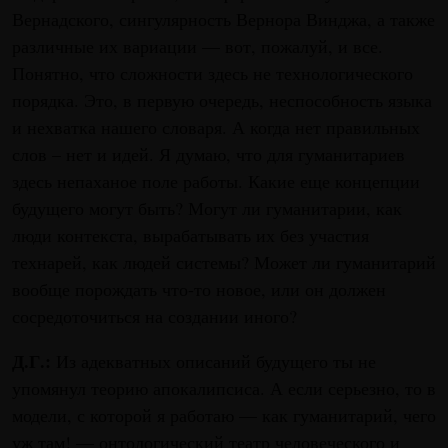
Вернадского, сингулярность Вернора Винджа, а также
различные их вариации — вот, пожалуй, и все.
Понятно, что сложности здесь не технологического
порядка. Это, в первую очередь, неспособность языка
и нехватка нашего словаря. А когда нет правильных
слов – нет и идей. Я думаю, что для гуманитариев
здесь непаханое поле работы. Какие еще концепции
будущего могут быть? Могут ли гуманитарии, как
люди контекста, вырабатывать их без участия
технарей, как людей системы? Может ли гуманитарий
вообще порождать что-то новое, или он должен
сосредоточиться на создании иного?
Д.Г.:
Из адекватных описаний будущего ты не
упомянул теорию апокалипсиса. А если серьезно, то в
модели, с которой я работаю — как гуманитарий, чего
уж там! — онтологический театр человеческого и