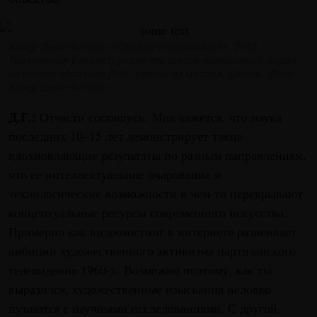
Хизер Дьюи-Хагборг «Образы незнакомцев», 2013.
Трехмерная реконструкция портретов незнакомых людей
на основе образцов ДНК,
взятых из мусора. Деталь. Фото
Хизер Дьюи-Хагборг
Д.Г.:
Отчасти соглашусь. Мне кажется, что наука
последних 10–15 лет демонстрирует такие
вдохновляющие результаты по разным направлениям,
что ее интеллектуальное очарование и
технологические возможности в чем-то перекрывают
концептуальные ресурсы современного искусства.
Примерно как видеохостинг в интернете развеивает
амбиции художественного активизма партизанского
телевидения 1960-х. Возможно поэтому, как ты
выразился, художественные изыскания неловко
путаются с научными исследованиями. С другой