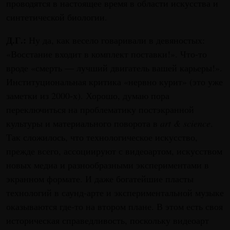
проводятся в настоящее время в области искусства и
синтетической биологии.
Д.Г.:
Ну да, как весело говаривали в девяностых:
«Восстание входит в комплект поставки!». Что-то
вроде «смерть — лучший двигатель вашей карьеры!».
Институциональная критика «нервно курит» (это уже
заметки из 2000-х). Хорошо, думаю пора
переключиться на проблематику постэкранной
культуры и материального поворота в
art & science
.
Так сложилось, что технологическое искусство,
прежде всего, ассоциируют с видеоартом, искусством
новых медиа и разнообразными экспериментами в
экранном формате. И даже богатейшие пласты
технологий в саунд-арте и экспериментальной музыке
оказываются где-то на втором плане. В этом есть своя
историческая справедливость, поскольку видеоарт