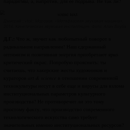
парадигмы, а, напротив, для ее подрыва. Не так ли?
Дмитрий ::vtol:: Морозов. «Метафазовая звуковая машина»,
2014. Кинетическая звуковая инсталляция. Фото: Алан Воуба
Д.Г.:
Что ж, звучит как любопытный поворот в
радикальном направлении! Наш сдержанный
оптимизм и позитивная энергия приобретают ярко
критический окрас. Попробую прояснить: ты
считаешь, что хакерские жесты художников и
кураторов
art & science
в отношении современной
технокультуры несут в себе еще и вирусы для взлома
институциональных параметров культурного
производства? Не противоречит ли это тому
простому факту, что производство современного
технологического искусства само требует
значительных именно институциональных ресурсов?