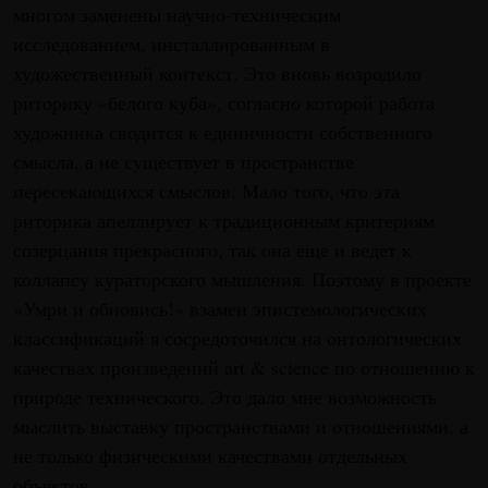
многом заменены научно-техническим
исследованием, инсталлированным в
художественный контекст. Это вновь возродило
риторику «белого куба», согласно которой работа
художника сводится к единичности собственного
смысла, а не существует в пространстве
пересекающихся смыслов. Мало того, что эта
риторика апеллирует к традиционным критериям
созерцания прекрасного, так она еще и ведет к
коллапсу кураторского мышления. Поэтому в проекте
«Умри и обновись!» взамен эпистемологических
классификаций я сосре­доточился на онтологических
качествах произведений art & science по отношению к
природе технического. Это дало мне воз­можность
мыслить выставку пространствами и отношениями, а
не только физическими качествами отдельных
объектов.