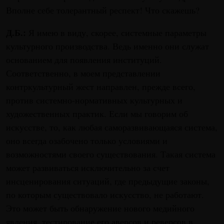
Вполне себе толерантный респект! Что скажешь?
Д.Б.:
Я имею в виду, скорее, системные параметры
культурного производства. Ведь именно они служат
основанием для появления институций.
Соответственно, в моем представлении
контркультурный жест направлен, прежде всего,
против системно-нормативных культурных и
художественных практик. Если мы говорим об
искусстве, то, как любая саморазвивающаяся система,
оно всегда озабочено только условиями и
возможностями своего существования. Такая система
может развиваться исключительно за счет
инсценирования ситуаций, где предыдущие законы,
по которым существовало искусство, не работают.
Это может быть обнаружение нового медийного
явления, тестирование его аверсов и реверсов в