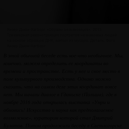
Хизер Дьюи-Хагборг «Образы незнакомцев», 2013.
Трехмерная реконструкция портретов незнакомых людей
на основе образцов ДНК, взятых из мусора. Деталь. Фото
Хизер Дьюи-Хагборг
В этой обычной беседе есть кое-что необычное. Мы,
конечно, можем определить ее координаты во
времени и пространстве. Есть у нее и свое место в
поле культурного производства. Однако можно
сказать, что на самом деле этих координат вовсе
нет. Мы начали диалог в Гданьске (Польша), где в
ноябре 2016 года открылась выставка «Умри и
обновись! Искусство и наука как предполагаемое
возможное», куратором которой стал Дмитрий
Булатов. Потом продолжили беседу в Светлогорске