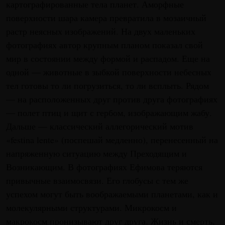
картографированные тела планет. Аморфные
поверхности шара камера превратила в мозаичный
растр неясных изображений. На двух маленьких
фотографиях автор крупным планом показал свой
мир в состоянии между формой и распадом. Еще на
одной — животные в зыбкой поверхности небесных
тел готовы то ли погрузиться, то ли всплыть. Рядом
— на расположенных друг против друга фотографиях
— полет птиц и щит с гербом, изображающим жабу.
Дальше — классический аллегорический мотив
«festina lente» (поспешай медленно), перенесенный на
напряженную ситуацию между Преходящим и
Возникающим. В фотографиях Ефимова теряются
привычные взаимосвязи. Его глобусы с тем же
успехом могут быть воображаемыми планетами, как и
молекулярными структурами. Микрокосм и
макрокосм пронизывают друг друга. Жизнь и смерть,