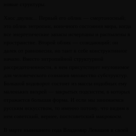
новые структуры.
Хаос двулик... Первый его облик — смертоносный;
это облик энтропии, конечного состояния мира, когда
все энергетические запасы исчерпаны и распылены в
пространстве. Второй облик — созидающий; он
далек от равновесия, но таит в себе конструктивное
начало. Вместо энтропийной структурной
рассредоточенности, в нем присутствует неуловимое
для человеческого сознания множество субструктур.
Большой водоворот состоит из массы подобных ему
маленьких вихрей — закрытых подсистем, в которых
отражается большая форма. И если мы занимаемся
русским искусством, то именно потому, что видим в
нем советский, вернее, постсоветский макрокосм.
В марте нынешнего года Владимир Левашов в своей