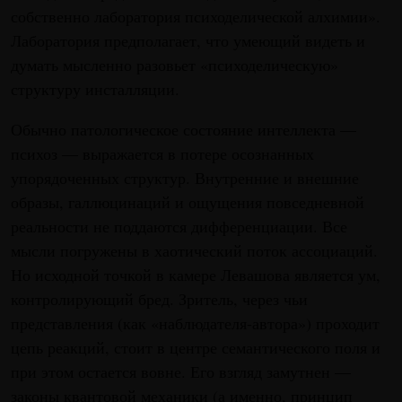
собственно лаборатория психоделической алхимии».
Лаборатория предполагает, что умеющий видеть и
думать мысленно разовьет «психоделическую»
структуру инсталляции.
Обычно патологическое состояние интеллекта —
психоз — выражается в потере осознанных
упорядоченных структур. Внутренние и внешние
образы, галлюцинаций и ощущения повседневной
реальности не поддаются дифференциации. Все
мысли погружены в хаотический поток ассоциаций.
Но исходной точкой в камере Левашова является ум,
контролирующий бред. Зритель, через чьи
представления (как «наблюдателя-автора») проходит
цепь реакций, стоит в центре семантического поля и
при этом остается вовне. Его взгляд замутнен —
законы квантовой механики (а именно, принцип