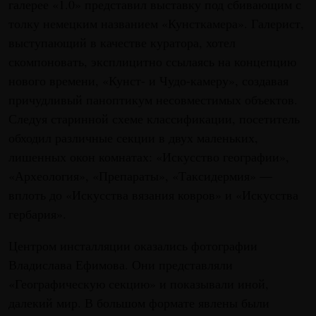
галерее «1.0» представил выставку под сбивающим с
толку немецким названием «Кунсткамера». Галерист,
выступающий в качестве куратора, хотел
скомпоновать, эксплицитно ссылаясь на концепцию
нового времени, «Кунст- и Чудо-камеру», создавая
причудливый паноптикум несовместимых объектов.
Следуя старинной схеме классификации, посетитель
обходил различные секции в двух маленьких,
лишенных окон комнатах: «Искусство географии»,
«Археология», «Препараты», «Таксидермия» —
вплоть до «Искусства вязания ковров» и «Искусства
гербария».
Центром инсталляции оказались фотографии
Владислава Ефимова. Они представляли
«Географическую секцию» и показывали иной,
далекий мир. В большом формате явлены были