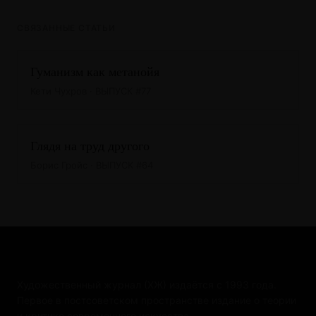
СВЯЗАННЫЕ СТАТЬИ
Гуманизм как метанойя
Кети Чухров · ВЫПУСК #77
Глядя на труд другого
Борис Гройс · ВЫПУСК #64
Художественный журнал (ХЖ) издаётся с 1993 года.
Первое в постсоветском пространстве издание о теории
и критике современного искусства.