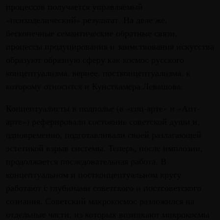
процессов получается управляемый
«психоделический» результат. На деле же,
бесконечные семантические обратные связи,
процессы продуцирования и заимствования искусства
образуют образную сферу как космос русского
концептуализма, вернее, постконцептуализма, к
которому относится и Кунсткамера Левашова.
Концептуалисты в подполье (в «соц-арте» и «Апт-
арте») реферировали состояние советской души и,
одновременно, подготавливали своей разлагающей
эстетикой взрыв системы. Теперь, после имплозии,
продолжается последовательная работа. В
концептуальном и постконцептуальном кругу
работают с глубинами советского и постсоветского
сознания. Советский макрокосмос разложился на
отдельные части, из которых возникают микрокосмы