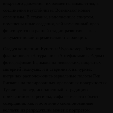
вихревого движения, их элементы мимолетны, а
соединения неустойчивы. Возникают новые
организмы. В стаканы, наполненные спиртом,
помещены иные создания, чей изменчивый нрав
фиксируется на ранней стадии развития — как
документ новой стремительной эволюции.
Следуя концепции Кунст- и Чудо-камер, Левашов
фланкировал «Натуралии» «Артефактами». Рядом с
фотографиями Ефимова на невысоких, покрытых
материей подиумах и в старинных вычурных
витринах расположились зеркальные полосы Гии
Ригвавы на полированных мраморных поверхностях.
Тут же — ковер, исполненный в традициях
прикаспийского региона, софа — все это объекты
созерцания, как и эстетично скомпонованные
коллажи из репродукций монет с портретом