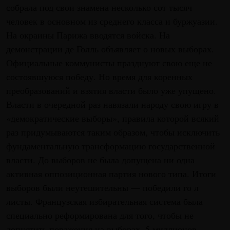
собрала под свои знамена несколько сот тысяч
человек в основном из среднего класса и буржуазии.
На окраины Парижа вводятся войска. На
демонстрации де Голль объявляет о новых выборах.
Официальные коммунисты празднуют свою еще не
состоявшуюся победу. Но время для коренных
преобразований и взятия власти было уже упущено.
Власти в очередной раз навязали народу свою игру в
«демократические выборы», правила которой всякий
раз придумываются таким образом, чтобы исключить
фундаментальную трансформацию государственной
власти. До выборов не была допущена ни одна
активная оппозиционная партия нового типа. Итоги
выборов были неутешительны — победили го л
листы. Французская избирательная система была
специально реформирована для того, чтобы не
допустить поражения на выборах. 5 миллионов