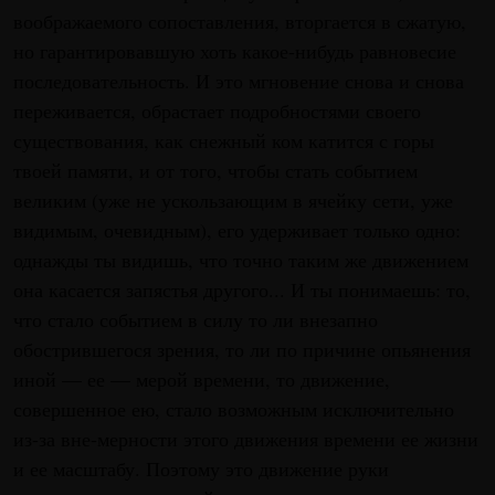
воображаемого сопоставления, вторгается в сжатую,
но гарантировавшую хоть какое-нибудь равновесие
последовательность. И это мгновение снова и снова
переживается, обрастает подробностями своего
существования, как снежный ком катится с горы
твоей памяти, и от того, чтобы стать событием
великим (уже не ускользающим в ячейку сети, уже
видимым, очевидным), его удерживает только одно:
однажды ты видишь, что точно таким же движением
она касается запястья другого... И ты понимаешь: то,
что стало событием в силу то ли внезапно
обострившегося зрения, то ли по причине опьянения
иной — ее — мерой времени, то движение,
совершенное ею, стало возможным исключительно
из-за вне-мерности этого движения времени ее жизни
и ее масштабу. Поэтому это движение руки