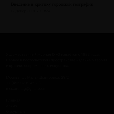
Введение в критику городской географии
Ги Дебор · ВЫПУСК #24
Художественный журнал (ХЖ) издаётся с 1993 года.
Первое в постсоветском пространстве издание о теории
и критике современного искусства.
Москва, ул. Малая Дмитровка, 29/2
+7 (495) 626-45-38
mos.artmag@gmail.com
Главная
Архив
О журнале