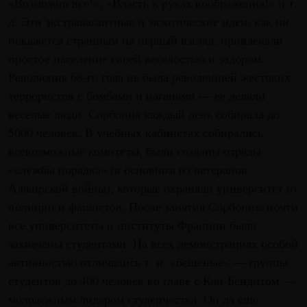
«Возможно все!», «Власть в руках воображения!» и т.
д. Эти экстравагантные и экзотические идеи, как ни
покажется странным на первый взгляд, привлекали
простое население своей веселостью и задором.
Революция 68-го года не была революцией жестоких
террористов с бомбами и наганами — ее делали
веселые люди. Сорбонна каждый день собирала до
5000 человек. В учебных кабинетах собирались
всевозможные комитеты, были созданы отряды
«службы порядка» (в основном из ветеранов
Алжирской войны), которые охраняли университет от
полиции и фашистов. После занятия Сорбонны почти
все университеты и институты Франции были
захвачены студентами. На всех демонстрациях особой
активностью отличались т. н. «бешеные» — группы
студентов до 400 человек во главе с Кон-Бендитом —
молодежным лидером студенчества. Он да еще