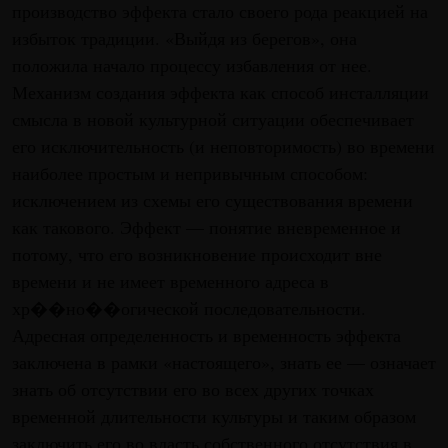
производство эффекта стало своего рода реакцией на
избыток традиции. «Выйдя из берегов», она
положила начало процессу избавления от нее.
Механизм создания эффекта как способ инсталляции
смысла в новой культурной ситуации обеспечивает
его исключительность (и неповторимость) во времени
наиболее простым и непривычным способом:
исключением из схемы его существования времени
как такового. Эффект — понятие вневременное и
потому, что его возникновение происходит вне
времени и не имеет временного адреса в
хр��но��огической последовательности.
Адресная определенность и временность эффекта
заключена в рамки «настоящего», знать ее — означает
знать об отсутствии его во всех других точках
временной длительности культуры и таким образом
заключить его во власть собственного отсутствия в