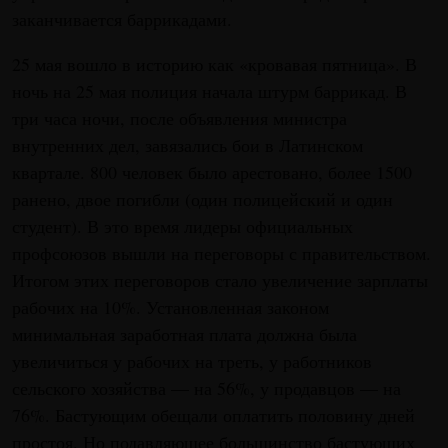
заканчивается баррикадами.
25 мая вошло в историю как «кровавая пятница». В
ночь на 25 мая полиция начала штурм баррикад. В
три часа ночи, после объявления министра
внутренних дел, завязались бои в Латинском
квартале. 800 человек было арестовано, более 1500
ранено, двое погибли (один полицейский и один
студент). В это время лидеры официальных
профсоюзов вышли на переговоры с правительством.
Итогом этих переговоров стало увеличение зарплаты
рабочих на 10%. Установленная законом
минимальная заработная плата должна была
увеличиться у рабочих на треть, у работников
сельского хозяйства — на 56%, у продавцов — на
76%. Бастующим обещали оплатить половину дней
простоя. Но подавляющее большинство бастующих