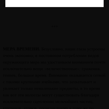
Анатолий Осмоловский
***
МЕРА ВРЕМЕНИ.
Безусловно, наши глаза устроены
очень экономно; в постоянном потреблении видов
окружающего мира мы удостаиваем вниманием почти
исключительно вещи «величественные»: сражения,
гениев, большое время. Внимание оказывается сеткой
с такими крупными ячейками, что захватывает и
увлекает только немаленькие предметы, в то время
как все эти колоссы могут существовать благодаря
исключительно сцеплению мельчайших частиц,
крупинок, атомов, происшедшему к тому же по