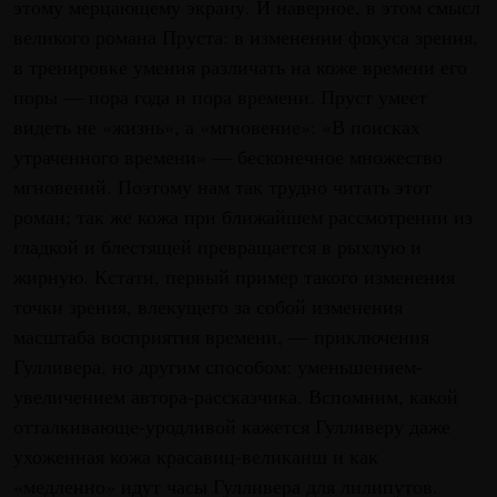
этому мерцающему экрану. И наверное, в этом смысл
великого романа Пруста: в изменении фокуса зрения,
в тренировке умения различать на коже времени его
поры — пора года и пора времени. Пруст умеет
видеть не «жизнь», а «мгновение»: «В поисках
утраченного времени» — бесконечное множество
мгновений. Поэтому нам так трудно читать этот
роман; так же кожа при ближайшем рассмотрении из
гладкой и блестящей превращается в рыхлую и
жирную. Кстати, первый пример такого изменения
точки зрения, влекущего за собой изменения
масштаба восприятия времени, — приключения
Гулливера, но другим способом: уменьшением-
увеличением автора-рассказчика. Вспомним, какой
отталкивающе-уродливой кажется Гулливеру даже
ухоженная кожа красавиц-великанш и как
«медленно» идут часы Гулливера для лилипутов.