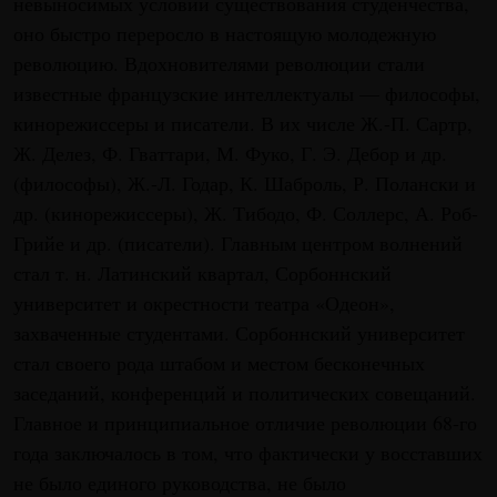
невыносимых условий существования студенчества,
оно быстро переросло в настоящую молодежную
революцию. Вдохновителями революции стали
известные французские интеллектуалы — философы,
кинорежиссеры и писатели. В их числе Ж.-П. Сартр,
Ж. Делез, Ф. Гваттари, М. Фуко, Г. Э. Дебор и др.
(философы), Ж.-Л. Годар, К. Шаброль, Р. Полански и
др. (кинорежиссеры), Ж. Тибодо, Ф. Соллерс, А. Роб-
Грийе и др. (писатели). Главным центром волнений
стал т. н. Латинский квартал, Сорбоннский
университет и окрестности театра «Одеон»,
захваченные студентами. Сорбоннский университет
стал своего рода штабом и местом бесконечных
заседаний, конференций и политических совещаний.
Главное и принципиальное отличие революции 68-го
года заключалось в том, что фактически у восставших
не было единого руководства, не было