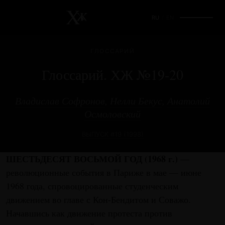
RU
/
EN
ГЛОССАРИЙ
Глоссарий. ХЖ №19-20
Владислав Софронов
,
Нелли Бекус
,
Анатолий
Осмоловский
ВЫПУСК #19 (1998)
ШЕСТЬДЕСЯТ ВОСЬМОЙ ГОД (1968 г.)
—
революционные события в Париже в мае — июне
1968 года, спровоцированные студенческим
движением во главе с Кон-Бендитом и Соважо.
Начавшись как движение протеста против