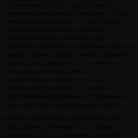
централизованной партии, осуществляющей
генеральное руководство действиями (как это было во
времена русской революции 1917 года). Наоборот,
основной пафос восставшего студенчества
заключался в протесте против всяких форм
принуждения, унификации и единоначалия. Под одну
крышу в Сорбонне собирались маоисты, троцкисты,
анархисты, экзистенциалисты, ситуационисты и
многие другие. Революция 1968 года
продемонстрировала абсолютно иной модус
революционной организации — совокупная
коллективная воля маргинальностей, направленная в
разные, порой даже противоположные стороны.
Волнения, продолжавшиеся приблизительно два
месяца, привели в конечном итоге к отставке
правительства де Голля, повышению заработной