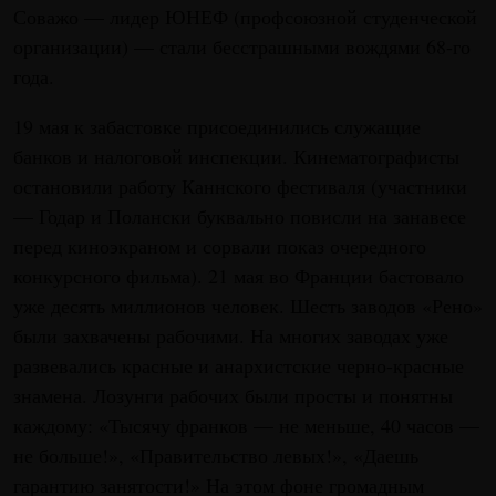
Соважо — лидер ЮНЕФ (профсоюзной студенческой
организации) — стали бесстрашными вождями 68-го
года.
19 мая к забастовке присоединились служащие
банков и налоговой инспекции. Кинематографисты
остановили работу Каннского фестиваля (участники
— Годар и Полански буквально повисли на занавесе
перед киноэкраном и сорвали показ очередного
конкурсного фильма). 21 мая во Франции бастовало
уже десять миллионов человек. Шесть заводов «Рено»
были захвачены рабочими. На многих заводах уже
развевались красные и анархистские черно-красные
знамена. Лозунги рабочих были просты и понятны
каждому: «Тысячу франков — не меньше, 40 часов —
не больше!», «Правительство левых!», «Даешь
гарантию занятости!» На этом фоне громадным