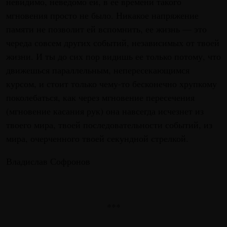
невидимо, неведомо ей, в ее времени такого
мгновения просто не было. Никакое напряжение
памяти не позволит ей вспомнить, ее жизнь — это
череда совсем других событий, независимых от твоей
жизни. И ты до сих пор видишь ее только потому, что
движешься параллельным, непересекающимся
курсом, и стоит только чему-то бесконечно хрупкому
поколебаться, как через мгновение пересечения
(мгновение касания рук) она навсегда исчезнет из
твоего мира, твоей последовательности событий, из
мира, очерченного твоей секундной стрелкой.
Владислав Софронов
***