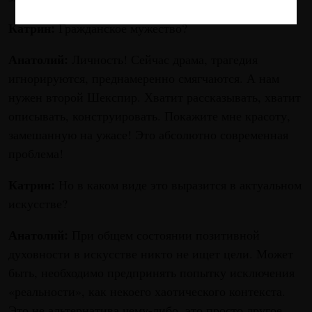
Катрин:
Гражданское мужество?
Анатолий:
Личность! Сейчас драма, трагедия
игнорируются, преднамеренно смягчаются. А нам
нужен второй Шекспир. Хватит рассказывать, хватит
описывать, конструировать. Покажите мне красоту,
замешанную на ужасе! Это абсолютно современная
проблема!
Катрин:
Но в каком виде это выразится в актуальном
искусстве?
Анатолий:
При общем состоянии позитивной
духовности в искусстве никто не ищет цели. Может
быть, необходимо предпринять попытку исключения
«реальности», как некоего хаотического контекста.
Это не альтернатива чему-либо, это просто другое.