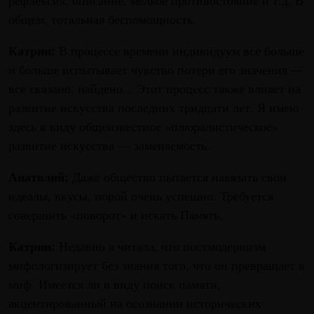
рефлексия, описание, мелкое противостояние и т.д. В
общем, тотальная беспомощность.
Катрин:
В процессе времени индивидуум все больше
и больше испытывает чувство потери его значения —
все сказано, найдено... Этот процесс также влияет на
развитие искусства последних тридцати лет. Я имею
здесь в виду общеизвестное «плюралистическое»
развитие искусства — заменяемость.
Анатолий:
Даже общество пытается навязать свои
идеалы, вкусы, порой очень успешно. Требуется
совершить «поворот» и искать Память.
Катрин:
Недавно я читала, что постмодернизм
мифологизирует без знания того, что он превращает в
миф. Имеется ли в виду поиск памяти,
акцентированный на осознании исторических