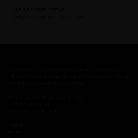
Превратности метода
Владимир Сальников · ВЫПУСК #48
Художественный журнал (ХЖ) издаётся с 1993 года.
Первое в постсоветском пространстве издание о теории
и критике современного искусства.
Москва, ул. Малая Дмитровка, 29/2
+7 (495) 626-45-38
mos.artmag@gmail.com
Главная
Архив