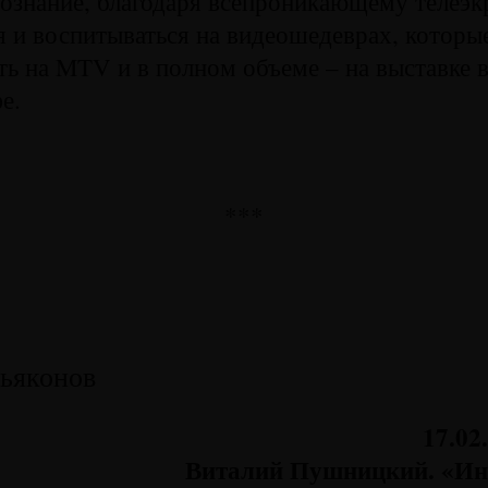
сознание, благодаря всепроникающему телеэк
я и воспитываться на видеошедеврах, которы
ь на MTV и в полном объеме – на выставке 
е.
***
ьяконов
17.02
Виталий Пушницкий. «Ин