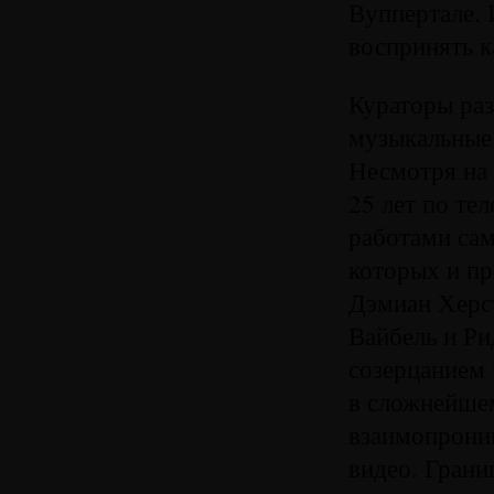
Вуппертале. 
воспринять к
Кураторы раз
музыкальные 
Несмотря на 
25 лет по те
работами сам
которых и пр
Дэмиан Херст
Вайбель и Ри
созерцанием 
в сложнейше
взаимопроник
видео. Грани