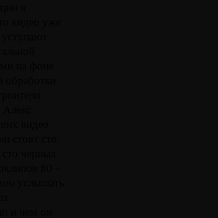
яции в
что видео уже
а уступают
тальной
ами на фоне
й обработки
троители
 Алекс
чших видео
ки стоят сто
 сто черных
оклипов 80 –
ожно услышать
ах
ип и чем он