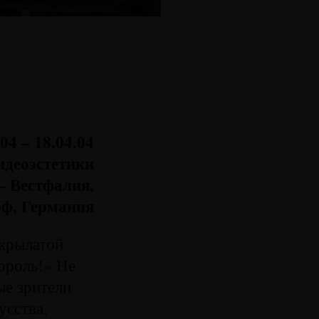
.04 – 18.04.04
идеоэстетики
– Вестфалия,
ф, Германия
крылатой
король!» Не
ые зрители
усства,