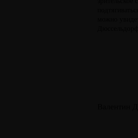
зрительское 
подтягиватьс
можно увидет
Дюссельдорф
Валентин Д