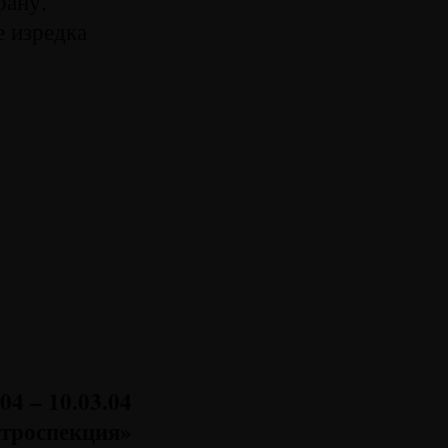
рану,
е изредка
в
.04 – 10.03.04
троспекция»