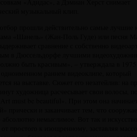
совкам «Адидас», а Дэмиан Херст снимает
ческий музыкальный клип.
 отбор прошли действительно самые лучшие 
лама «Шанель» (Жан-Поль Гуде) или песня М
ыдерживает сравнение с собственно видеоар
ным в Дюссельдорфе лучшими видеохудожни
олжно быть красивым», – утверждала в 1975
 одноименном раннем видеоклипе, который
тся на выставке. Сюжет его незатейлив: на 
инут художница расчесывает свои волосы, по
Art must be beautiful». При этом она начинает
й» прически и заканчивает тем, что сооружае
о абсолютно немыслимое. Вот так и искусство
т от простого к изощренному, заставляя масс