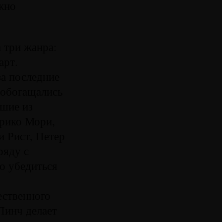
жно
 три жанра:
арт.
за последние
а обогащались
чшие из
арико Мори,
 Рист, Петер
ряду с
о убедиться
ественного
Линч делает