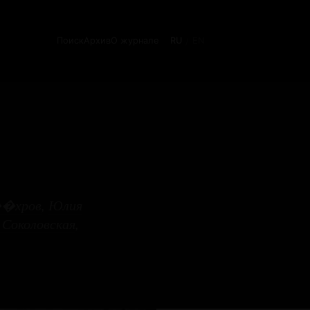
Поиск
Архив
О журнале
RU
EN
/
��хров
,
Юлия
Соколовская
,