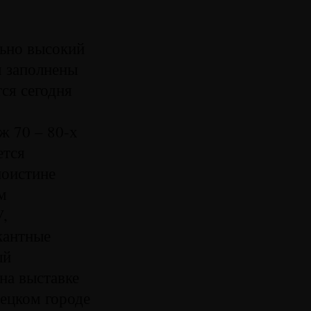
льно высокий
я заполнены
тся сегодня
ж 70 – 80-х
ется
поистине
м
V,
кантные
ый
на выставке
ецком городе