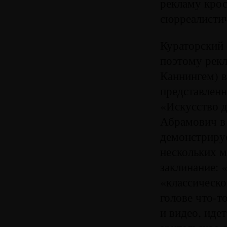
рекламу крос
сюрреалисти
Кураторский
поэтому рек
Каннингем) в
представлен
«Искусство д
Абрамович в
демонстрируе
нескольких м
заклинание: «
«классическо
голове что-т
и видео, иде