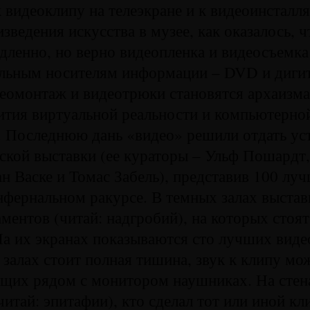
 видеоклипу на телеэкране и к видеоинсталл
изведения искусства в музее, как оказалось, 
дленно, но верно видеопленка и видеосъемк
альным носителям информации – DVD и диги
деомонтаж и видеотрюки становятся архаизм
ития виртуальной реальности и компьютерно
. Последнюю дань «видео» решили отдать ус
кой выставки (ее кураторы – Ульф Пошардт,
н Васке и Томас Забель), представив 100 лу
нфернальном ракурсе. В темных залах выстав
ментов (читай: надгробий), на которых стоят
а их экранах показываются сто лучших виде
В залах стоит полная тишина, звук к клипу м
ящих рядом с монитором наушниках. На стен
читай: эпитафии), кто сделал тот или иной кл