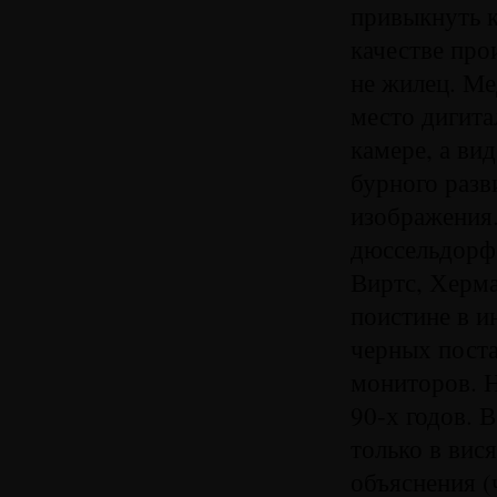
привыкнуть к
качестве про
не жилец. Ме
место дигит
камере, а ви
бурного разв
изображения
дюссельдорфс
Виртс, Херма
поистине в и
черных поста
мониторов. Н
90-х годов. 
только в вис
объяснения (