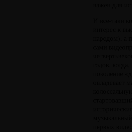
важен для ис
И все-таки к
интерес к вы
народом), а 
сами видеопр
четвертьвеко
годов, когда
поколение «д
овладевает м
колоссальную
стартовавший
исторические
музыкальный 
первых видео