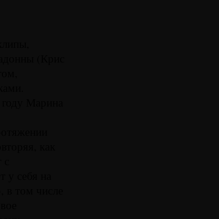
клипы,
адонны (Крис
том,
ками.
 году Марина
протяжении
вторяя, как
 с
т у себя на
, в том числе
овое