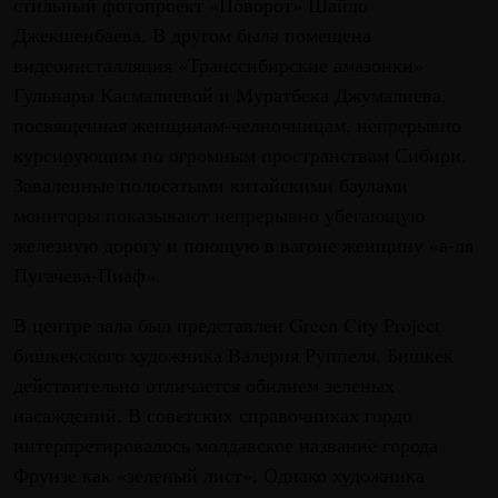
стильный фотопроект «Поворот» Шайло
Джекшенбаева. В другом была помещена
видеоинсталляция «Транссибирские амазонки»
Гульнары Касмалиевой и Муратбека Джумалиева,
посвященная женщинам-челночницам, непрерывно
курсирующим по огромным пространствам Сибири.
Заваленные полосатыми китайскими баулами
мониторы показывают непрерывно убегающую
железную дорогу и поющую в вагоне женщину «а-ля
Пугачева-Пиаф».
В центре зала был представлен Green City Project
бишкекского художника Валерия Руппеля. Бишкек
действительно отличается обилием зеленых
насаждений. В советских справочниках гордо
интерпретировалось молдавское название города
Фрунзе как «зеленый лист». Однако художника