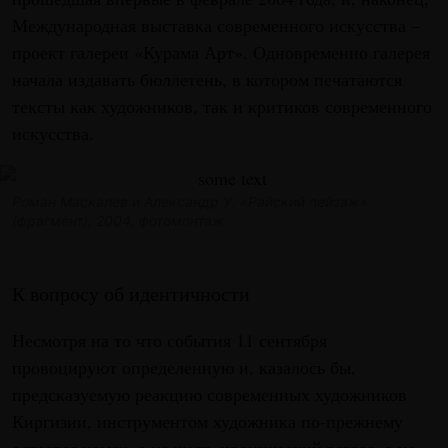
Международная выставка современного искусства –
проект галереи «Курама Арт». Одновременно галерея
начала издавать бюллетень, в котором печатаются
тексты как художников, так и критиков современного
искусства.
Роман Маскалев и Александр У. «Райский пейзаж»
(фрагмент), 2004, фотомонтаж
К вопросу об идентичности
Несмотря на то что события 11 сентября
провоцируют определенную и, казалось бы,
предсказуемую реакцию современных художников
Киргизии, инструментом художника по-прежнему
остается намек, а не жест, иронический взгляд, а не