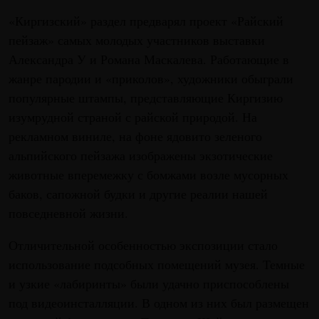
«Киргизский» раздел предварял проект «Райский
пейзаж» самых молодых участников выставки
Александра У и Романа Маскалева. Работающие в
жанре пародии и «приколов», художники обыграли
популярные штампы, представляющие Киргизию
изумрудной страной с райской природой. На
рекламном виниле, на фоне ядовито зеленого
альпийского пейзажа изображены экзотические
животные вперемежку с бомжами возле мусорных
баков, сапожной будки и другие реалии нашей
повседневной жизни.
Отличительной особенностью экспозиции стало
использование подсобных помещений музея. Темные
и узкие «лабиринты» были удачно приспособлены
под видеоинсталляции. В одном из них был размещен