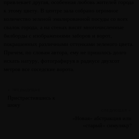
привлекает другая, особенная любовь жителей города
к этому цвету. В центре зала собрано огромное
количество зеленой эмалированной посуды со всех
свалок города, а на стенах висят многочисленные
билборды с изображениями заборов и ворот,
покрашенных различными оттенками зеленого цвета.
Причем, по словам автора, ему не пришлось долго
искать натуру, фотографируя в радиусе двухсот
метров все соседские ворота.
← ПРЕДЫДУЩАЯ
Пристрастившись к
шоку
СЛЕДУЮЩАЯ →
«Новая» абстракция или
«старый» симулякр?