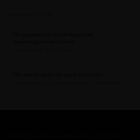
СВЯЗАННЫЕ СТАТЬИ
От орнамента к освобожденному
произведению искусства
Харри Леманн · ВЫПУСК #69
Поставить жизнь на карту искусства
Пьер Луиджи Сакко, Анджела Веттезе · ВЫПУСК #83
Художественный журнал (ХЖ) издаётся с 1993 года.