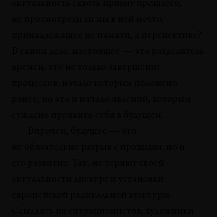
актуальность сквозь призму прошлого,
не просмотрели ли мы в ней нечто,
НАБЛЮДЕНИЯ
О поверхностном телевидении со знаком
принадлежащее не памяти, а перспективе?
качества
В самом деле, настоящее — это разделитель
Евгений Майзель
времен, это не только завершение
ТЕНДЕНЦИИ
процессов, начало которым положено
Генеративность... или стагнация?
ранее, но это и начало явлений, которым
Дмитрий Барабанов
суждено проявить себя в будущем.
ТЕКСТ ХУДОЖНИКА
Впрочем, будущее — это
Школа современного искусства против всех
не обязательно разрыв с прошлым, но и
Максим Каракулов
его развитие. Так, не теряют своей
ТЕКСТ ХУДОЖНИКА
актуальности дискурс и установки
Новый день, много дел
европейской радикальной культуры.
Максим Илюхин
Ссылаясь на ситуационистов, художники