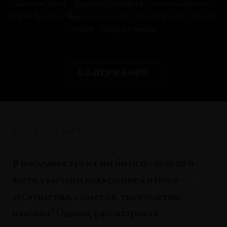
Валерий Савчук
/
Владимир Сальников
/
Оксана Саркисян
/
Юрий Тамойко
/
Андрей Тараненко
/
Олеся Туркина
/
Филипп
РЕФЛЕКСИИ
Федчин
/
Андрей Фоменко
Лов перелетных означающих: будущая
эксплуатация бессознательного
Олеся Туркина, Виктор Мазин
СОДЕРЖАНИЕ
ТЕНДЕНЦИИ
«On-Line» — Мгновение или вечность?
Ирина Базилева
ВСТУПЛЕНИЕ
РЕФЛЕКСИИ
Схватиться за стоп-кран. Искусство в
головокружении скоростей
В последнее время мы были по большей
Дитмар Кампер
части увлечены подведением итогов —
десятилетия, столетия, тысячелетия,
ЭКСКУРСЫ
Медиа — панацея?
наконец! Однако, рассматривая
Татьяна Горючева, Ольга Горюнова