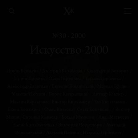
Без искусства и без политики — в XXI век
№30 · 2000
Анатолий Осмоловский
Искусство-2000
БЕСЕДЫ
Навстречу «Органическому интеллектуалу»
Борис Кагарлицкий
Ирина Базилева
/
Дмитрий Барабанов
/
Константин Бохоров
/
Ирина Горлова
/
Ольга Горюнова
/
Татьяна Горючева
/
ПРОГНОЗЫ
Александр Евангели
/
Евгений Жилинский
/
Мариан Жунин
/
Наши мучительные отношения с западом
Максим Илюхин
/
Борис Кагарлицкий
/
Дитмар Кампер
/
Анна Матвеева
Максим Каракулов
/
Виктор Кирхмайер
/
Удо Киттельман
/
Елена Ковылина
/
Ольга Козлова
/
Ольга Копенкина
/
Виктор
РЕФЛЕКСИИ
Мазин
/
Евгений Майзель
/
Богдан Мамонов
/
Анна Матвеева
/
Идеология постинформационной
Елена Михайловская
/
Виктория Ноортхорн
/
Анатолий
искренности
Осмоловский
/
Алексей Пензин
/
Надежда Пригодич
/
Валерий Савчук