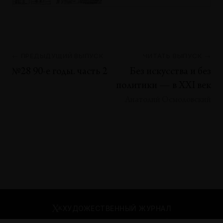
← ПРЕДЫДУЩИЙ ВЫПУСК
ЧИТАТЬ ВЫПУСК →
№28 90-е годы. часть 2
Без искусства и без
политики — в XXI век
Анатолий Осмоловский
ХУДОЖЕСТВЕННЫЙ ЖУРНАЛ
Москва, Б. Палашевский пер., д. 9/1