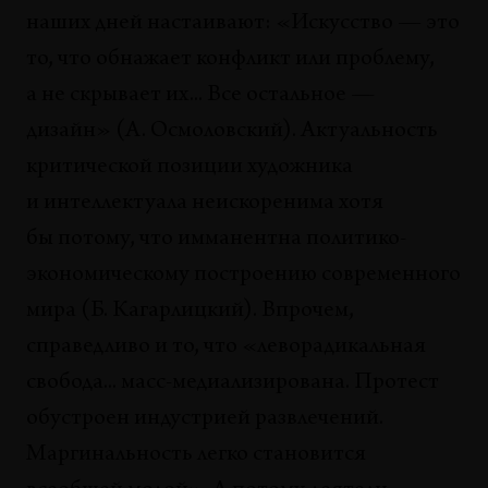
ТЕКСТ ХУДОЖНИКА
наших дней настаивают: «Искусство — это
Манифест Ковылиной Лены «Красный чулок»
Елена Ковылина
то, что обнажает конфликт или проблему,
а не скрывает их... Все остальное —
ТЕНДЕНЦИИ
дизайн» (А. Осмоловский). Актуальность
Восторг внезапный ум пленил...
Мариан Жунин
критической позиции художника
и интеллектуала неискоренима хотя
ПЕРСОНАЛИИ
бы потому, что имманентна политико-
Сергей Денисов: микроландшафты и
погребения
экономическому построению современного
Андрей Фоменко
мира (Б. Кагарлицкий). Впрочем,
справедливо и то, что «леворадикальная
ПЕРСОНАЛИИ
Родина дала им звездочки...
свобода... масс-медиализирована. Протест
Владимир Сальников
обустроен индустрией развлечений.
Маргинальность легко становится
ПЕРСОНАЛИИ
Антон Литвин: Бивис и Батхед уже здесь