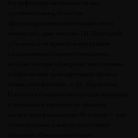
без пафоса преемственности или
ВЫСТАВКИ
противостояния, без четко
Выставки. ХЖ №30/31
сформулированных интенций в своем
Юрий Тамойко, Александр Евангели, Оксана Саркисян,
Ирина Горлова
творчестве, даже нехотя» (Н. Пригодич).
«Уклоняясь от прямой конкуренции
с художниками старшего поколения,
молодые авторы подвергают вытеснению
и торможению травмирующий процесс
самоидентификации...» (Д. Барабанов).
И все-таки большинство молодых критиков
и художников свободно от обаяния
московского радикализма 90-х годов — как
от его поэтики, так и его культурной
стратегии. Они не хотят более