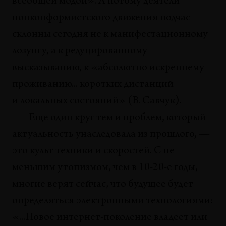
всеобщей модой». А потому деятели
Богдан Мамонов
нонконформистского движения подчас
склонны сегодня не к манифестационному
ТЕНДЕНЦИИ
«Придет ли свет с Востока?», или «Китайский
лозунгу, а к редуцированному
вектор» актуального искусства
высказыванию, к «абсолютно искреннему
Ольга Козлова
проживанию... коротких дистанций
ТЕНДЕНЦИИ
и локальных состояний» (В. Савчук).
Душок времени
Еще один круг тем и проблем, который
Виктор Кирхмайер
актуальность унаследовала из прошлого, —
БЕСЕДЫ
это культ техники и скоростей. С не
«Германия — год 00»
меньшим утопизмом, чем в 10-20-е годы,
Удо Киттельман
многие верят сейчас, что будущее будет
ПИСЬМА
определяться электронными технологиями:
«Свое кино»
«...Новое интернет-поколение владеет или
Надежда Пригодич