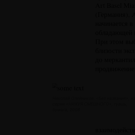
Art Basel Mi
(Германия), 
начинается в
обладающей н
При этом выб
близости эксп
до мерканти
продвижение
Николай Олейников. «Без названия», и
серии «НИХУЯ СМЕШНОГО», гуашь,
бумага, 2008
взаимодейств