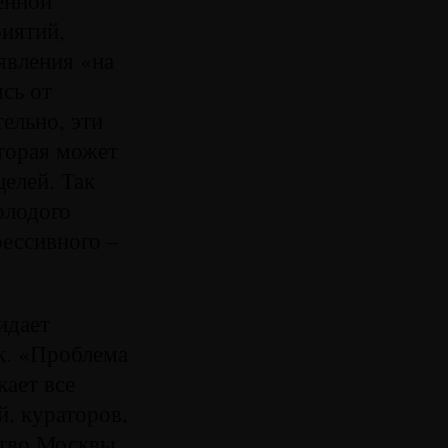
риятий,
явления «на
сь от
ельно, эти
торая может
елей. Так
олодого
рессивного –
идает
к. «Проблема
ает все
, кураторов,
ство Москвы