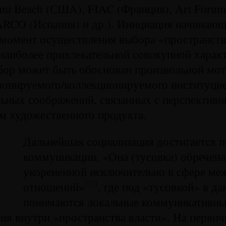
ami Beach (США), FIAC (Франция), Art Forum 
ARCO (Испания) и др.). Инициация начинающ
 момент осуществления выбора «пространств
аиболее привлекательной совокупной характ
ор может быть обоснован произвольной мот
онируемого/кол­лекци­они­ру­е­мого институци
льных соображений, связанных с перспектив
м художественного продукта.
Дальнейшая социализация достигается 
коммуникации. «Она (тусовка) обречена
з
укорененной исключительно в сфере м
отношений»
, где под «тусовкой» в д
[11]
понимаются локальные коммуникативны
ия внутри «пространства власти». На первич