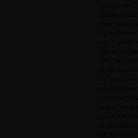
Социология о
«конвенциона
«индивидуал
стратификаци
«пространств
образа жизни
качестве по
характеристи
состоявшегос
которую возг
стороннего н
заочно предл
Дополнитель
на российско
арт-простран