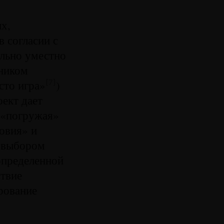
х,
 согласии с
ельно уместно
ником
сто игра»
)
[7]
ект дает
 «погружая»
ловия» и
с выбором
определенной
ствие
рование