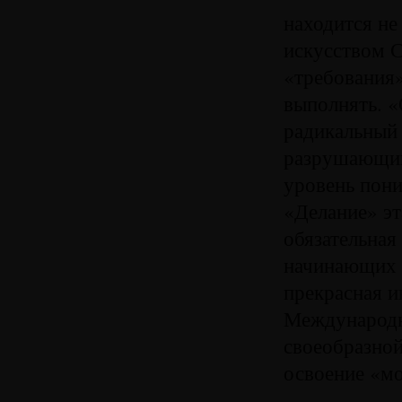
находится не
искусством С
«требования»
выполнять. «
радикальный 
разрушающий 
уровень пони
«Делание» эт
обязательная
начинающих 
прекрасная 
Международн
своеобразной
освоение «м