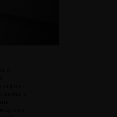
ве в
х
о пафосе
риментах в
ить
ожиданиям –
енной