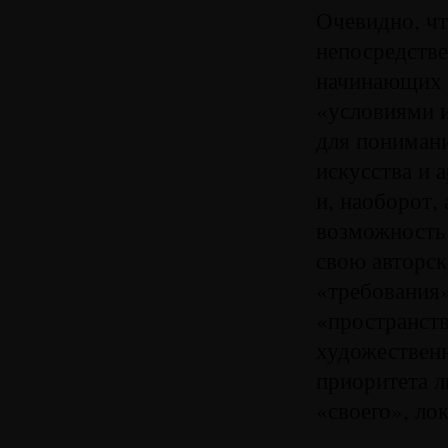
Очевидно, чт
непосредстве
начинающих х
«условиями и
для пониман
искусства и 
и, наоборот,
возможность
свою авторск
«требования»
«пространств
художественн
приоритета 
«своего», ло