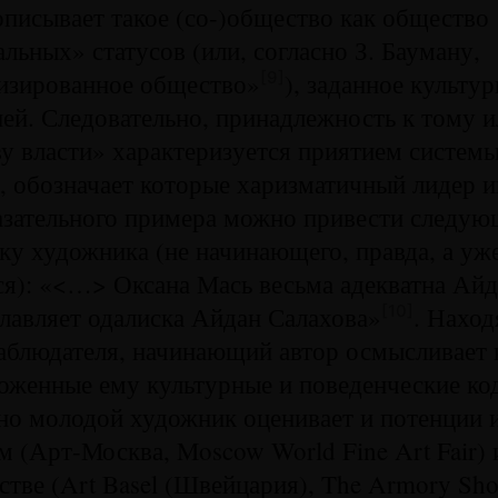
писывает такое (со-)общество как общество
льных» статусов (или, согласно З. Бауману,
изированное общество»
), заданное культу
[9]
ей. Следовательно, принадлежность к тому 
у власти» характеризуется приятием системы
, обозначает которые харизматичный лидер и
казательного примера можно привести следу
ку художника (не начинающего, правда, а уж
я): «<…> Оксана Мась весьма адекватна Айд
лавляет одалиска Айдан Салахова»
. Наход
[10]
аблюдателя, начинающий автор осмысливает 
оженные ему культурные и поведенческие ко
но молодой художник оценивает и потенции 
м (Арт-Москва, Moscow World Fine Art Fair)
стве (Art Basel (Швейцария), The Armory S