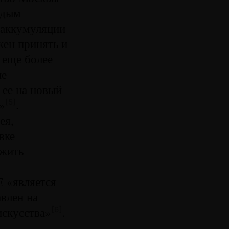
одым
 аккумуляции
жен принять и
 еще более
не
 ее на новый
»
.
[5]
ея,
вке
ужить
 «является
влен на
скусства»
.
[6]