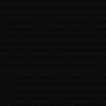
. Однако опыт проведенных в столице мероп
их начинающих авторов, показывает, что за
о дискредитируют себя, основательно отличая
о воплощения постулируемых идей. Следоват
– просто «интеллектуальная конструкция, ко
использована при достижении определенных ц
вать работы, например. Позиционирование м
к искусства революционного, социального, аг
 рекламный ход и навешивание ярлыков»
.
[3]
Впрочем, надежда на «Sensation» не пок
организаторов многочисленных выставо
молодого поколения художников привлек
-
больше внимания со стороны институций
критиков и галеристов»
. Арт-сообще
[4]