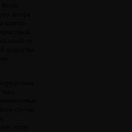
Berlin
его автора
а власти»,
еристикой.
ивацией: от
ей искусства
ным
посредством
 быть
ежличностных
анном случае
е
ном этапе