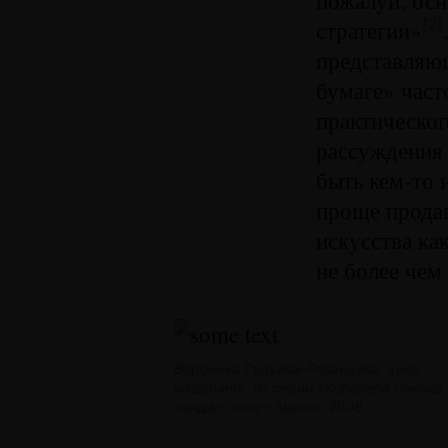
стратегии»
[2]
представляющ
бумаге» част
практическог
рассуждения 
быть кем-то 
проще прода
искусства ка
не более чем
Вероника Рудьева-Рязанцева. «Без
названия», из серии «Королева секонд
хэнда», холст, масло, 2008