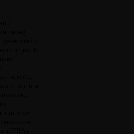
рной
или иному
 ценностей и
нституции. В
ющую
е
ан-галерее,
ясь в позиции
косвенно,
ды.
институции
 и мировом
how (США),