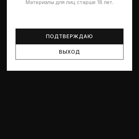
Материалы для лиц старше 18 лет.
Могут упоминаться лица и организации, признанные
иноагентами или нежелательными в РФ —
реестр
Минюста
.
ПОДТВЕРЖДАЮ
ВЫХОД