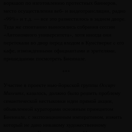
воркшоп по изготовлению протестных баннеров,
место осуществления веб- и видеотрансляции, радио
«99%» и т.д. — все это разместилось в заднем дворе.
Туда же спонтанно выносились собрания сессии
«Автономного университета», хотя иногда они
перетекали во двор перед входом в Кунстверке c его
кафе, изможденными официантами и зрителями,
пришедшими посмотреть Биеннале.
***
Участие в проекте нью-йоркской группы
Occupy
Museums
, казалось, должно было решить проблему
семантической нестыковки идеи прямой акции,
объявленной кураторами основным принципом
Биеннале, с экспозиционным императивом, изжить
который не дано никакому художественному