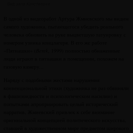
Вид зала Кунстверке
В одной из видеоработ Артура Жмиевского мы видим
самого художника, пытающегося убедить реального
человека обновить на руке выцветшую татуировку с
номером узника концлагеря. В его же работе
«Пятнашки» (
Berek
, 1999) полностью обнаженные
люди играют в пятнашки в помещении, похожем на
газовую камеру...
Наряду с подобными жестами нарушения
конвенциональной этики (художника не раз обвиняли
в фашизоидности и психологическом насилии) и
попытками апроприировать целый исторический
нарратив, Жмиевский привлек к себе внимание
оригинальной концепцией политического искусства,
ставшей в художественном мире предметом широкого