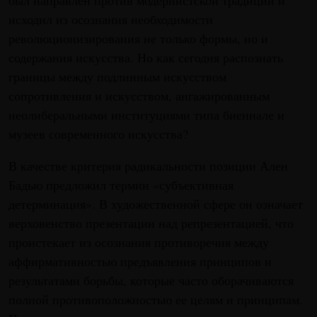
был направлен против модернистской традиции и
исходил из осознания необходимости
революционизирования не только формы, но и
содержания искусства. Но как сегодня распознать
границы между подлинным искусством
сопротивления и искусством, ангажированным
неолиберальными институциями типа биеннале и
музеев современного искусства?
В качестве критерия радикальности позиции Ален
Бадью предложил термин «субъективная
детерминация». В художественной сфере он означает
верховенство презентации над репрезентацией, что
проистекает из осознания противоречия между
аффирмативностью предъявления принципов и
результатами борьбы, которые часто оборачиваются
полной противоположностью ее целям и принципам.