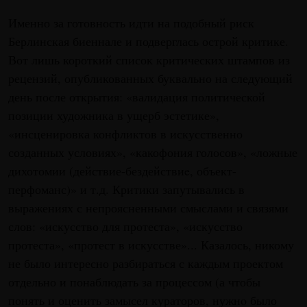
Именно за готовность идти на подобный риск
Берлинская биеннале и подверглась острой критике.
Вот лишь короткий список критических штампов из
рецензий, опубликованных буквально на следующий
день после открытия: «валидация политической
позиции художника в ущерб эстетике»,
«инсценировка конфликтов в искусственно
созданных условиях», «какофония голосов», «ложные
дихотомии (действие-бездействиe, объект-
перфоманс)» и т.д. Критики запутывались в
выражениях с непроясненными смыслами и связями
слов: «искусство для протеста», «искусство
протеста», «протест в искусстве»... Казалось, никому
не было интересно разбираться с каждым проектом
отдельно и понаблюдать за процессом (а чтобы
понять и оценить замысел кураторов, нужнo было