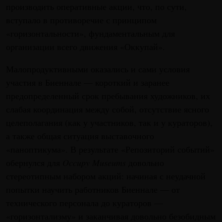
производить оперативные акции, что, по сути,
вступало в противоречие с принципом
«горизонтальности», фундаментальным для
организации всего движения «Оккупай».
Малопродуктивными оказались и сами условия
участия в Биеннале — короткий и заранее
предопределенный срок пребывания художников, их
слабая координация между собой, отсутствие ясного
целеполагания (как у участников, так и у кураторов),
а также общая ситуация выставочного
«паноптикума». В результате «Репозиторий событий»
обернулся для
Occupy Museums
довольно
стереотипным набором акций: начиная с неудачной
попытки научить работников Биеннале — от
технического персонала до кураторов —
«горизонтализму» и заканчивая довольно безобидным