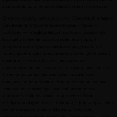
испытанию на прочность границ этики и эстетики.
В тексте кураторской программы Жмиевский объявил
Биеннале пространством активизма и прямого
действия — «перформанса политики», заявив что
выставка более не является конечной формой
репрезентации художественного продукта. С его
точки зрения, одна лишь демонстрация критической
позиции — «пустой жест», которому он
противопоставляет искусство «создания реальности»
и генерирования события. Художникам было
предложено использовать Биеннале как повод для
проявления прямой гражданской активности:
например, собрать тираж книг расиста Тило
Саррацинa «Германия. Самоликвидация» и прилюдно
его уничтожить (проект Мартина Зета); или
построить на Фридрихштрассе «Стену мира» — как