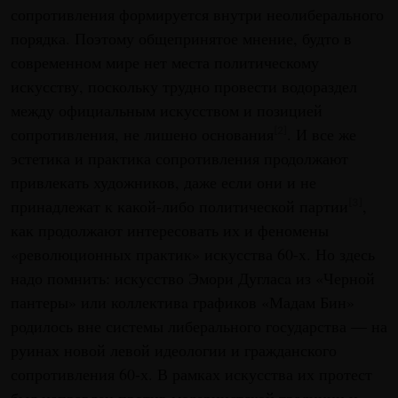
сопротивления формируется внутри неолиберального
порядка. Поэтому общепринятое мнение, будто в
современном мире нет места политическому
искусству, поскольку трудно провести водораздел
между официальным искусством и позицией
сопротивления, не лишено основания
. И все же
[2]
эстетика и практика сопротивления продолжают
привлекать художников, даже если они и не
принадлежат к какой-либо политической партии
,
[3]
как продолжают интересовать их и феномены
«революционных практик» искусства 60-x. Но здесь
надо помнить: искусство Эмори Дугласa из «Черной
пантеры» или коллективa графиков «Мадам Бин»
родилось вне системы либерального государства — на
руинах новой левой идеологии и гражданского
сопротивления 60-х. В рамках искусства их протест