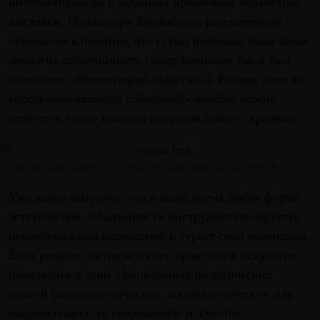
интерактивности в заданных временных параметрах
выставки. Однако при ближайшем рассмотрении
становилось понятно, что сутью Биеннале была явная
апология событийности (жанр Биеннале так и был
обозначен: «Репозиторий событий»). Вопрос «что же
собственно является событием?» вообще можно
отнести к числу главных вопросов нашего времени.
Лагерь движения «Оккупай» на Берлинской биеннале
Уже давно замечено, что в наше время любая форма
эстетической событийности инструментализируется
неолиберальной идеологией и теряет свой потенциал.
Если раньше «активистские» практики в искусстве
появлялись в тени официальных политических
партий (коммунистических, cоциалистических или
aнархистских), то современное искусство