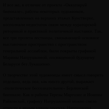
И все же, в отличие от проекта «Оккупируй
биеннале», работы некоторых художников,
представленных на верхних этажах Кунстверке,
восполняли недостаток связи между кураторской
риторикой и практикой политичекой выставки. Так,
все три пролета лестницы, связывающей основное
выставочное пространство с пространством
генеральной ассамблеи, были покрыты графикой
Марины Напрушкиной, посвященной будущему
Беларуси без Лукашенко.
O творчестве этой художницы имеет смысл говорить
отдельно, ведь она, как никто другой, выражает
«политическое бессознательное» Берлинской
биеннале. Как и работы Терезы Марголис и Иоанны
Райковской, графику Напрушкиной можно смело
отнести к явным удачам проекта. Напрушкина