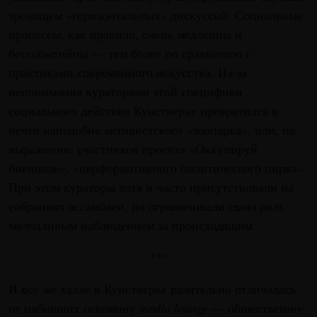
зрелищем «горизонтальных» дискуссий. Социальные
процессы, как правило, очень медленны и
бессобытийны — тем более по сравнению с
практиками современного искусства. Из-за
непонимания кураторами этой специфики
социального действия Кунстверке превратился в
нечто наподобие активистского «зоопарка», или, по
выражению участников проекта «Оккупируй
биеннале», «перформативного политического цирка».
При этом кураторы хотя и часто присутствовали на
собраниях ассамблеи, но ограничивали свою роль
молчаливым наблюдением за происходящим.
***
И все же халле в Кунстверке разительно отличалась
от набивших оскомину
media lounge
— общественнo-