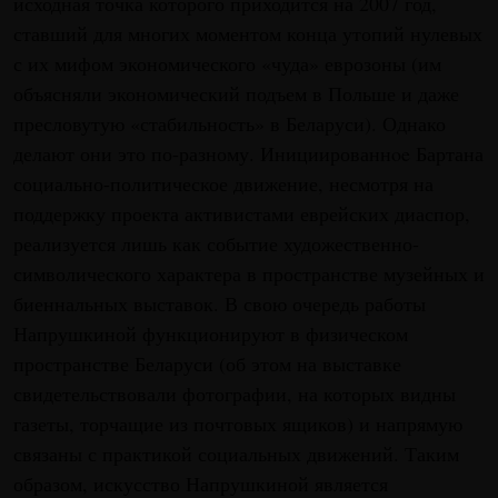
исходная точка которого приходится на 2007 год,
ставший для многих моментом конца утопий нулевых
с их мифом экономического «чуда» еврозоны (им
объясняли экономический подъем в Польше и даже
пресловутую «стабильность» в Беларуси). Однако
делают они это по-разному. Инициированнoe Бартана
социально-политическое движение, несмотря на
поддержку проекта активистами еврейских диаспор,
реализуется лишь как событие художественно-
символического характера в пространстве музейных и
биеннальных выставок. В свою очередь работы
Напрушкиной функционируют в физическом
пространстве Беларуси (об этом на выставке
свидетельствовали фотографии, на которых видны
газеты, торчащие из почтовых ящиков) и напрямую
связаны с практикой социальных движений. Таким
образом, искусство Напрушкиной является