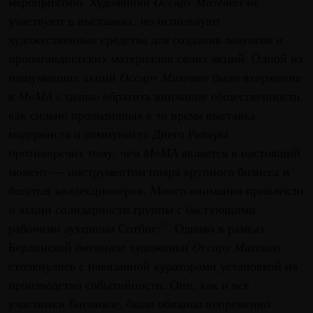
мероприятию. Художники
Occupy Museums
не
участвуют в выставках, но используют
художественные средства для создания лозунгов и
пропагандистских материалов своих акций. Одной из
нашумевших акций
Occupy Museums
было вторжение
в
MoMA
c целью обратить внимание общественности,
как сильно проходившая в то время выставка
модерниста и коммуниста Диего Риверы
противоречит тому, чем
МoМА
является в настоящий
момент — инструментом пиарa крупного бизнеса и
богатых коллекционеров. Много внимания привлекли
и акции солидарности группы с бастующими
рабочими аукциона Сотбис
. Однако в рамках
[5]
Берлинской биеннале художники
Occupy Museums
столкнулись с навязанной кураторами установкой на
производство событийности. Они, как и все
участники Биеннале, были обязаны непременно