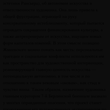
эстетики Рансьерa), об автономии искусства и
ответственности художника. Она лишь привела к
общей фрустрации, играющей на руку
консервативному истеблишменту, который пытается
оправдать сокращения финансирования культуры, а
также антрепренерам от искусства, ищущим новых
форм капиталовложений. В этом смысле позицию
Жмиевского можно понять как месть: персональные
трагедии и социальные конфликты используются им
как пространство для художественной интервенции,
реанимирующей главную ценность искусства —
потенциальную автономию, в том числе и по
отношению к таким вековым «оковам», как стыд и
чувство вины. Таким образом, назначение художника
главным куратором 7-й Берлинской биеннале вызвало
у многих оправданные опасения, что проект станет
продолжением его художественных экспериментов по