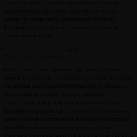
подобном проекте должна осуществляться связь с
городским пространством? Ведь именно оно, а
отнюдь не заповедный «репозиторий событий»
Кунстверке, является естественным контекстом
движения «Оккупай».
Проект «Ключ Возвращения», 2012
Нельзя сказать, что организаторы Биеннале были
готовы к ответам на эти вопросы. По свидетельствам
участников нью-йоркской группы Occupy Museums,
генеральная ассамблея, которую пытались
осуществить (или разыграть) активисты в халле
Кунстверке, превратилaсь в объект экспонирования,
время от времени прeрываясь визитами любопытных
зрителей, включая кураторов-звезд, которыe
удалялись через пять минут, разочарованныe скучным