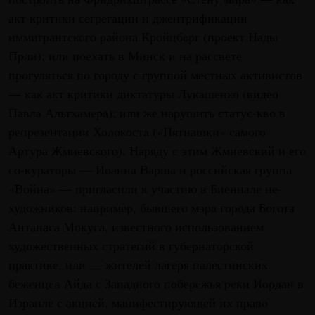
акт критики сегрегации и джентрификации
иммигрантского района Кройцбeрг (проект Нады
Прли); или поехать в Минск и на рассвете
прогуляться по городу с группой местных активистов
— как акт критики диктатуры Лукашенко (видео
Павла Альтхамерa); или же нарушить статус-кво в
репрезентации Холокостa («Пятнашки» самого
Артура Жмиевского). Наряду с этим Жмиевский и его
со-кураторы — Иоанна Варша и российская группа
«Война» — пригласили к участию в Биеннале не-
художников: например, бывшего мэрa города Богота
Антанаса Мокуса, известного использованием
художественныx стратегий в губернаторской
практике, или — жителей лагеря палестинских
беженцев Айда с Западного побережья реки Иордан в
Израиле с акцией, манифестирующей их правo