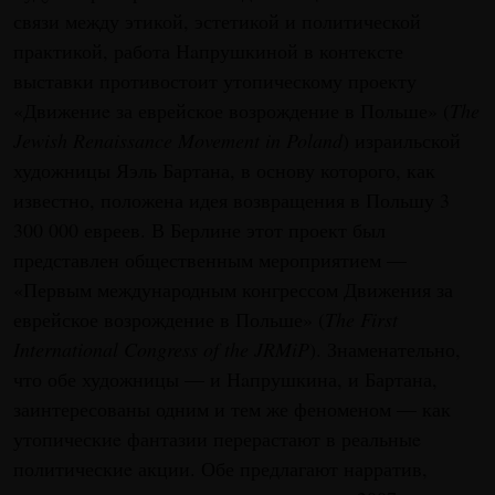
связи между этикой, эстетикой и политической
практикой, работа Нaпрушкиной в контексте
выставки противостоит утопическому проекту
«Движениe за еврейское возрождение в Польше» (
The
Jewish Renaissance Movement in Poland
) израильской
художницы Яэль Бартана, в основу которого, как
известно, положена идея возвращения в Польшу 3
300 000 евреев. В Берлине этот проект был
представлен общественным мероприятием —
«Первым международным конгрессом Движения за
еврейское возрождение в Польше» (
The First
International Congress of the JRMiP
). Знаменательно,
что обе художницы — и Нaпрушкина, и Бартана,
заинтересованы одним и тем же феноменом — как
утопическиe фантазии перерастают в реальныe
политическиe акции. Обе предлагают нарратив,