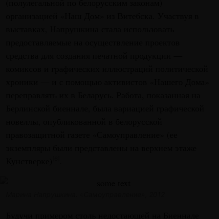
(полулегальной по белорусским законам)
организацией «Наш Дом» из Витебска. Участвуя в
выставках, Напрушкина стала использовать
предоставляемые на осуществление проектов
средства для создания печатной продукции —
комиксов и графических иллюстраций политической
хроники — и с помощью активистов «Нашего Дома»
переправлять их в Беларусь. Работа, показанная на
Берлинской биеннале, была вариацией графической
новеллы, опубликованной в белорусской
правозащитной газете «Самоуправление» (ее
экземпляры были представлены на верхнем этаже
Кунстверке)
.
[6]
Марина Напрушкина. «Самоуправление», 2012
Будучи примером столь недостающей на Биеннале