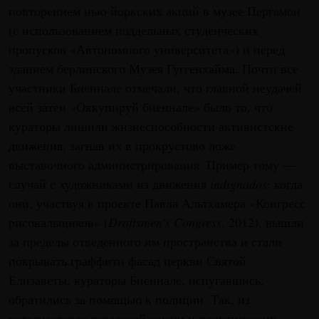
повторением нью-йоркских акций в музее Пергамон
(с использованием поддельных студенческих
пропусков «Автономного университета») и перед
зданием берлинского Музея Гуггенхаймa. Почти все
участники Биеннале отмечали, что главной неудачей
всей затеи «Оккупируй биеннале» было то, что
кураторы лишили жизнеспособности активистские
движения, загнав их в прокрустово ложе
выставочного администрирования. Пример тому —
случай с художниками из движения
indignados
: когда
они, участвуя в проекте Павла Альтхамера «Конгресс
рисовальщиков» (
Draftsmen’s Congress
, 2012), вышли
за пределы отведенного им пространства и стали
покрывать граффити фасад церкви Святой
Елизаветы, кураторы Биеннале, испугавшись,
обратились за помощью к полиции. Так, из
катализаторов городской жизни и политических