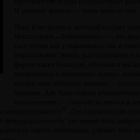
пространстве всегда сосуществуют разн
И умвельт зрителя — лишь один из них.
Пьер Юиг реалист, который создает реа
Инсталляция «Лиминальное» — это реал
населенная как узнаваемыми, так и нов
персонажами: Эннли, рак-отшельник в р
форме маски Бранкузи, обезьяна в маске
перформеры в зеркальных масках, насек
янтаре, мыслеобразы, машина — потомо
машины. Для Уига создать реалистичное
произведение — означает включить в не
и неопределенности
. Для художника не пр
[1]
й непредсказуемости: это может быть нейрон
араметров самого помещения, а может быть 
ллюск.