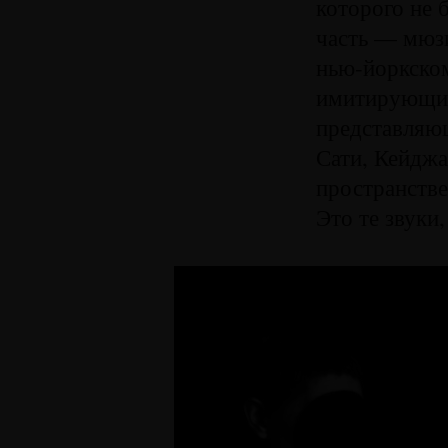
которого не 
часть — мюзи
нью-йоркско
имитирующим
представляю
Сати, Кейджа
пространстве
Это те звуки