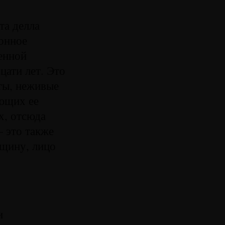
та делла
ионное
енной
цати лет. Это
нты, неживые
яющих ее
х, отсюда
 это также
нщину, лицо
и