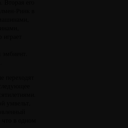
. Вторая его
ллмен-Ринк в
машинами,
инами,
 играет
я эмбиент.
.
е переходят
оследующее
сятилетиями.
ой умвельт,
ловленный
 что в одном