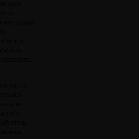
мя идет
уется
елое здание
ию
шлять о
аботать.
оисходить,
 он часто
онсалез-
льон на
частник
мый стиль
шленные