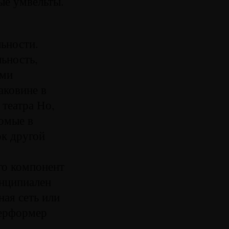
ые умвельты.
льности.
ьность,
ыми
аковине в
 театра Но,
омые в
к другой
го компонент
инципиален
ная сеть или
перформер