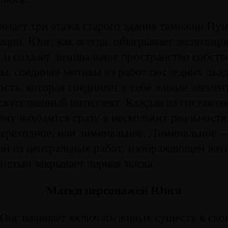
имает три этажа старого здания таможни Пун
еции. Юиг, как всегда, обыгрывает экспозиц
 и создает лиминальное пространство собств
ы, соединяя мотивы из работ последних двад
ость, которая соединяет в себе живые элеме
скусственный интеллект. Каждая из составл
ему находится сразу в нескольких реальностя
ереходное, или лиминальное. Лиминальное —
ой из центральных работ, изображающей же
остью закрывает черная маска.
Маски персонажей Юига
Юиг начинает включать живых существ в сво