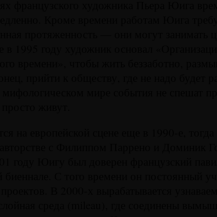
ях французского художника Пьера Юига вре
едленно. Кроме времени работам Юига треб
нная протяженность — они могут занимать ц
е в 1995 году художник основал «Организац
го времени», чтобы жить беззаботно, размы
онец, прийти к обществу, где не надо будет р
 мифологическом мире события не спешат пр
м просто живут.
ся на европейской сцене еще в 1990-е, тогда
оавторстве с Филиппом Паррено и Доминик Г
01 году Юигу был доверен французский пави
 биеннале. С того времени он постоянный у
проектов. В 2000-х вырабатывается узнавае
лойная среда (mileau), где соединены вымы