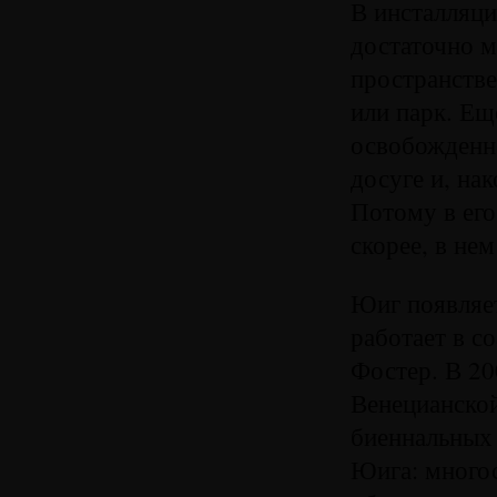
В инсталляци
достаточно м
пространстве
или парк. Ещ
освобожденно
досуге и, нак
Потому в его
скорее, в не
Юиг появляет
работает в с
Фостер. В 20
Венецианской
биеннальных 
Юига: многос