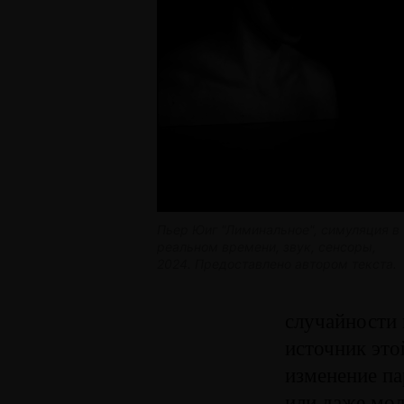
Пьер Юиг "Лиминальное", симуляция в
реальном времени, звук, сенсоры,
2024. Предоставлено автором текста.
случайности 
источник это
изменение п
или даже мо