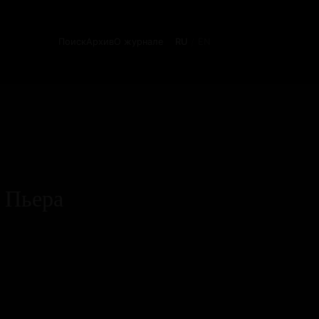
Поиск
Архив
О журнале
RU
EN
/
 Пьера