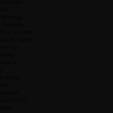
дставляет
йте
2002 году
. Мюзикл»,
тура Гордона
ских мотивов
 целью.
важнее
ыхода в
ое
 с целью
елем —
ждением
 снятый им
твие,