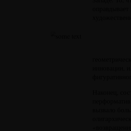
оправдывает 
художественн
геометрическ
инновации, и
фигуративно
Наконец, сос
перформативн
вызвало боль
олигархическ
«возвращения