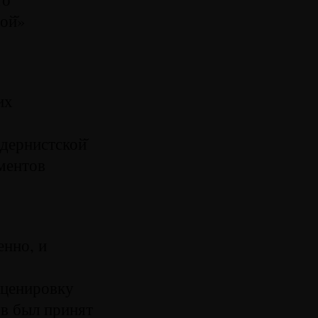
ой̆»
их
дернистской̆
ментов
енно, и
сценировку
в был принят