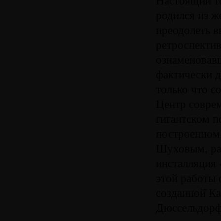
родился из ж
преодолеть в
ретроспектив
ознаменовавш
фактически д
только что с
Центр соврем
гигантском п
построенном
Шуховым, раз
инсталляция 
этой работы
созданной̆ К
Дюссельдорф