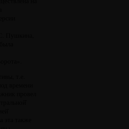
уществлена на
а
версии
С. Пушкина,
 была
Ворота».
ивы, т.е.
риод времени
дожник провел
тральной̆
ей̆
а эта также
тивы