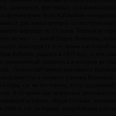
рех, разумеется, фиктивных, художников раз
чьи произведения были Кабаковым умозрител
ваны и для показа которых он выстроил внут
ейную анфиладу из 23 залов. Первый̆ из геро
ного музея» — некий̆ Шарль Розенталь, худ
сского авангарда(1), в то время как второй̆ 
лья Кабаков, родился в 1933 году, в том сам
о одноимённый̆ создатель и в котором же уш
аль. Творческий̆ период фиктивного Кабако
последователя и заочного ученика Розенталя,
е годы, т.е. на тот период, когда подлинный̆
ссии. В то время как творческая деятельность
рнативной̆ истории», Игоря Спивака, человек
 1990-е, т.е. на период, когда Кабаков работ
то объединяет всех этих трех персонажей̆ и ч