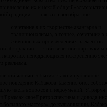
причисление их к некой̆ общей̆ «альтернативн
ой̆ традиции, — так это своеобразное
сочетание в их творчестве авангарда и
традиционализма, а точнее, сочетание в 
живописных произведениях элементов
ой̆ абстракции — этой̆ визитной̆ карточки мо
, напротив, неподдающихся искоренению эле
го реализма.
тавной̆ частью события стало и публичное
ое поведение Кабакова. Именно оно, собств
шую часть вопросов и недоумений. Утрируя
ий̆ размах своей̆ ретроспективы и доводя ин
 большого мастера» до кульминации, Кабако