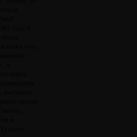
росы и
бной̆
007 году и
 после
ыставки стал
рамовича
, в
го парка,
Владимиром
 выставка-
мной частью
 вагон»,
лле в
Туалет»,