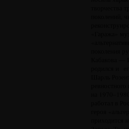
творчества т
поколений, 
реконструиро
«Гаража» муз
«альтернатив
поколения ру
Кабакова — И
родился и ег
Шарль Розент
ревностного 
на 1970–1980-
работал в Ро
героя «альте
приходится на
Западе. То, ч