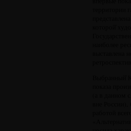
впервые пока
территории г
представлена
которой̆ худ
Государствен
наиболее рес
выставлена н
ретроспекти
Выбранный̆ К
показа произ
(а в данном 
вне России),
работой всег
«Альтернатив
носила харак