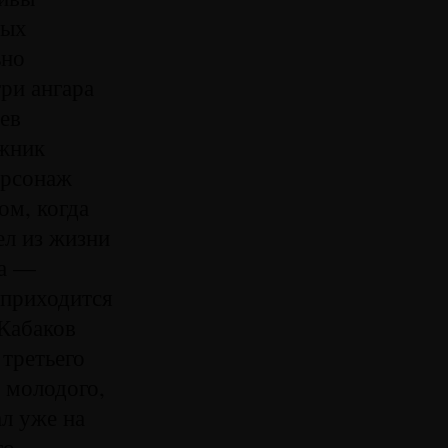
ных
ьно
ри ангара
ев
ожник
персонаж
ом, когда
ел из жизни
ва —
 приходится
 Кабаков
 третьего
а молодого,
ал уже на
то