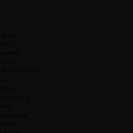
а
ии на
ра», а
тарное.
нывает
ой есть лишь
в
аты»,
ульваре, а
ажей»
етевший-в-
лепую
). Опыт