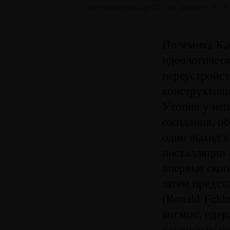
Мультимедиа
Арт Музей, Москва, 2013.
Полемика Каб
идеологическ
переустройст
конструктивн
Утопия у нег
ожидания, об
один выход в
инсталляции 
впервые скон
затем предст
(Ronald Feld
космос, оде
катапульту п