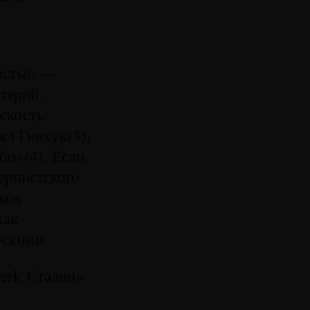
ластью —
терий.
скость:
ял Гинхук(3),
бо»(4). Если
ернистского
ков
как
ескими
erk Сталин»