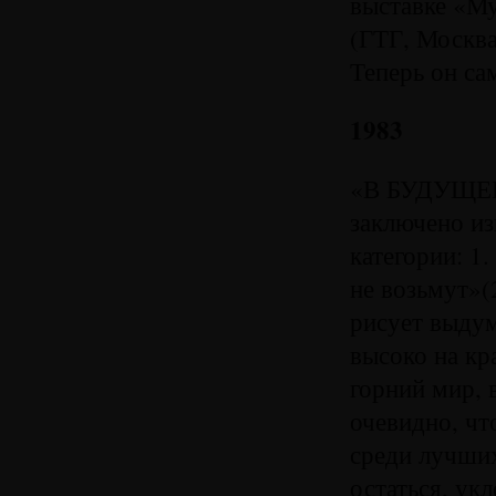
выставке «Му
(ГТГ, Москва
Теперь он с
1983
«В БУДУЩЕЕ
заключено из
категории: 1
не возьмут»(
рисует выду
высоко на кр
горний мир, 
очевидно, чт
среди лучших
остаться, ук