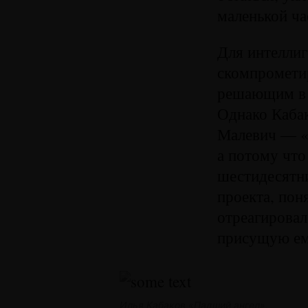
маленькой ч
Для интеллиг
скомпрометир
решающим в 
Однако Кабак
Малевич — «б
а потому что
шестидесятни
проекта, пон
отреагировал
присущую ему
Илья Кабаков «Падший ангел»,