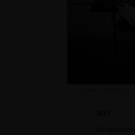
Илья Кабаков «Падший ангел»,
2013
На идеально