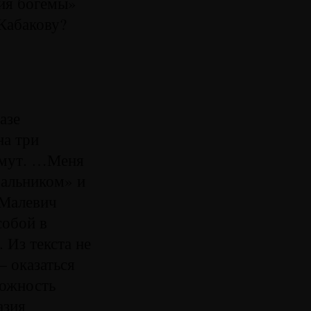
ция богемы»
Кабакову?
азе
на три
зьмут. …Меня
чальником» и
 Малевич
собой в
 Из текста не
— оказаться
можность
азия