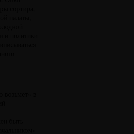
ры сортира,
ой палаты,
Холодной
и и политики
 вписываться
нного
о возьмет» в
ий
жен быть
начальником»