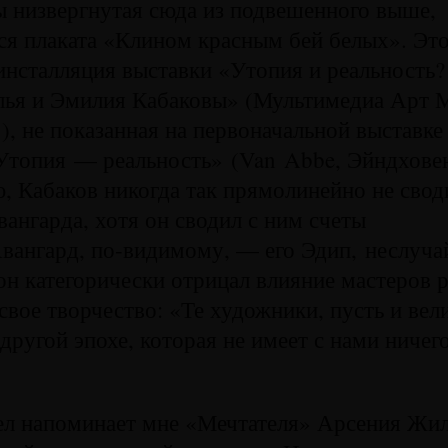
бы низвергнутая сюда из подвешенного выше,
ся плаката «Клином красным бей белых». Эт
инсталляция выставки «Утопия и реальность?
лья и Эмилия Кабаковы» (Мультимедиа Арт М
), не показанная на первоначальной выставк
Утопия — реальность» (Van Abbe, Эйндхове
, Кабаков никогда так прямолинейно не свод
вангарда, хотя он сводил с ним счеты
вангард, по-видимому, — его Эдип, неслуч
он категорически отрицал влияние мастеров 
 свое творчество: «Те художники, пусть и вел
другой эпохе, которая не имеет с нами ничег
ел напоминает мне «Мечтателя» Арсения Жил