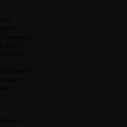
о —
 Эль
узей,
е «Лисицкий
н, 2012—
ил счеты с
айнов одном
русского
икие,
о
яева на