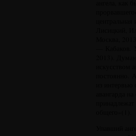
ангела, как 
прорвавшего
центральная 
Лисицкий, И
Москва, 2013
.
— Кабаков
2013). Думаю
искусством а
постоянно. А
из интервью 
авангарда на
принадлежат 
общего»(1).
Упавший анг