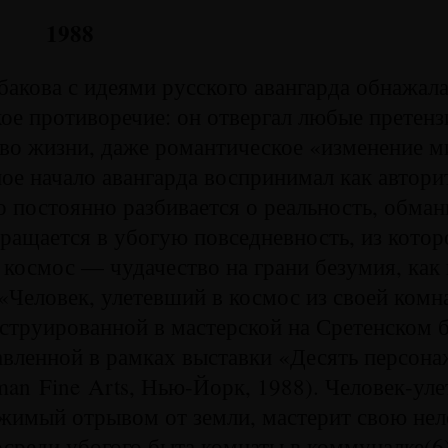
1988
акова с идеями русского авангарда обнажал
ое противоречие: он отвергал любые претенз
во жизни, даже романтическое «изменение ми
ое начало авангарда воспринимал как автори
о постоянно разбивается о реальность, обма
ращается в убогую повседневность, из котор
 космос — чудачество на грани безумия, как 
«Человек, улетевший в космос из своей комн
струированной в мастерской на Сретенском б
авленной в рамках выставки «Десять персон
man Fine Arts, Нью-Йорк, 1988). Человек-ул
ржимый отрывом от земли, мастерит свою не
осреди убогого быта комнаты в коммуналке(6