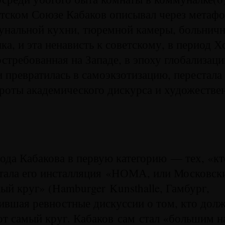
тском Союзе Кабаков описывал через метафо
унальной кухни, тюремной камеры, больничн
ика, и эта ненависть к советскому, в период 
стребованная на Западе, в эпоху глобализаци
 превратилась в самоэкзотизацию, перестала
роты академического дискурса и художестве
ода Кабакова в первую категорию — тех, «кт
тала его инсталляция «НОМА, или Московск
ый круг» (Hamburger Kunsthalle, Гамбург,
ившая ревностные дискуссии о том, кто дол
от самый круг. Кабаков сам стал «большим 