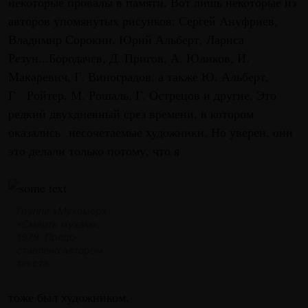
некоторые провалы в памяти. Вот лишь некоторые из
авторов упомянутых рисунков: Сергей Ануфриев,
Владимир Сорокин, Юрий Альберт, Лариса
Резун...Бородачев, Д. Пригов, А. Юликов, И.
Макаревич, Г. Виноградов, а также Ю. Альберт,
Г. Ройтер, М. Рошаль, Г. Острецов и другие. Это
редкий двухдневный срез времени, в котором
оказались несочетаемые художники. Но уверен, они
это делали только потому, что я
Группа «Мухомор»
«Смерть мухам»,
1979.
Предо-
ставлено автором
текста.
тоже был художником.