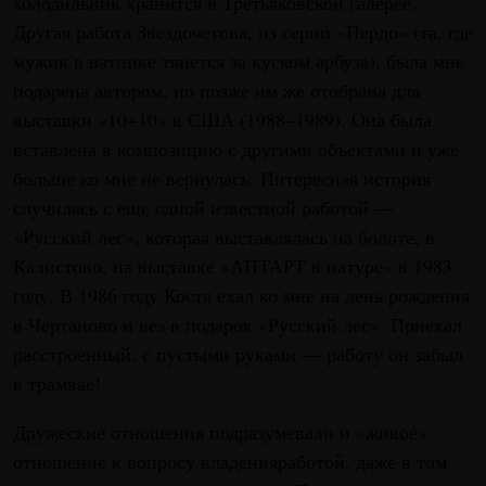
холодильник хранится в Третьяковской галерее.
Другая работа Звездочетова, из серии «Пердо» (та, где
мужик в ватнике тянется за куском арбуза), была мне
подарена автором, но позже им же отобрана для
выставки «10+10» в США (1988–1989). Она была
вставлена в композицию с другими объектами и уже
больше ко мне не вернулась. Интересная история
случилась с еще одной известной работой —
«Русский лес», которая выставлялась на болоте, в
Калистово, на выставке «АПТАРТ в натуре» в 1983
году. В 1986 году Костя ехал ко мне на день рождения
в Чертаново и вез в подарок «Русский лес». Приехал
расстроенный, с пустыми руками — работу он забыл
в трамвае!
Дружеские отношения подразумевали и «живое»
отношение к вопросу владенияработой, даже в том