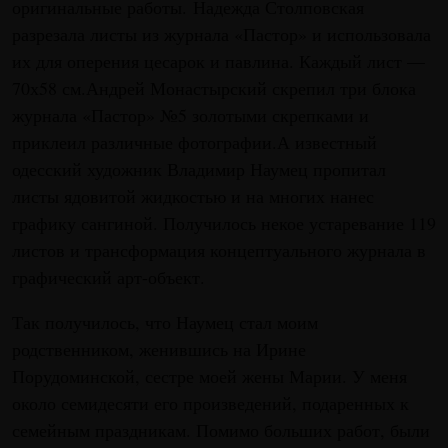
оригинальные работы. Надежда Столповская
разрезала листы из журнала «Пастор» и использовала
их для оперения цесарок и павлина. Каждый лист —
70х58 см.Андрей Монастырский скрепил три блока
журнала «Пастор» №5 золотыми скрепками и
приклеил различные фотографии.А известный
одесский художник Владимир Наумец пропитал
листы ядовитой жидкостью и на многих нанес
графику сангиной. Получилось некое устаревание 119
листов и трансформация концептуального журнала в
графический арт-объект.
Так получилось, что Наумец стал моим
родственником, женившись на Ирине
Порудоминской, сестре моей жены Марии. У меня
около семидесяти его произведений, подаренных к
семейным праздникам. Помимо больших работ, были