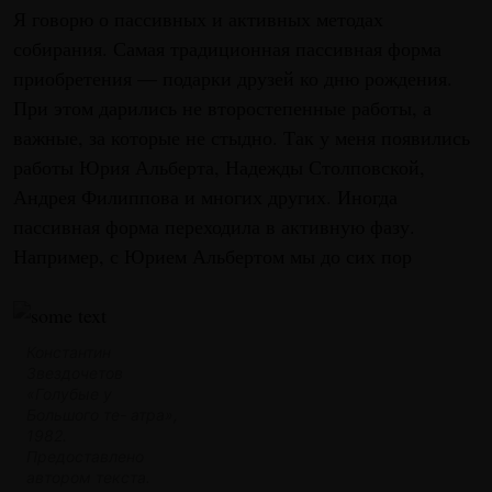
Я говорю о пассивных и активных методах
собирания. Самая традиционная пассивная форма
приобретения — подарки друзей ко дню рождения.
При этом дарились не второстепенные работы, а
важные, за которые не стыдно. Так у меня появились
работы Юрия Альберта, Надежды Столповской,
Андрея Филиппова и многих других. Иногда
пассивная форма переходила в активную фазу.
Например, с Юрием Альбертом мы до сих пор
Константин
Звездочетов
«Голубые у
Большого те- атра»,
1982.
Предоставлено
автором текста.