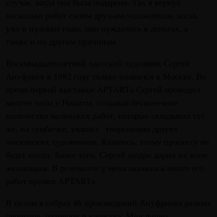
случае, когда она была подарена. Так я вернул
несколько работ своим друзьям-художникам, когда,
уже в нулевые годы, они нуждались в деньгах, а
также и по другим причинам.
Восемнадцатилетний одесский художник Сергей
Ануфриев в 1982 году только появился в Москве. Во
время первой выставки APTARTа Сергей проводил
многие часы у Никиты, создавая бесконечное
количество маленьких работ, которые складывал тут
же, на тумбочке, рядом с творениями других
московских художников. Казалось, этому процессу не
будет конца. Более того, Сергей щедро дарил их всем
желающим. В результате у меня оказалось много его
работ времен APTARTа.
В целом я собрал 46 произведений Ануфриева разных
периодов, размеров и качества. Мне лично