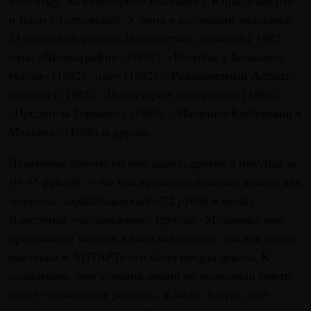
1979 году, на квартирной выставке у Юры Альберта
и Нади Столповской. У меня в коллекции оказалось
24 ключевых работы Звездочетова, начиная с 1982
года: «Шелкография» (1982), «Голубые у Большого
театра» (1982), «istr» (1982), «Разноцветный Аптарт»
(каталог) (1985), «Пролетарии на паровоз» (1986),
«Предатель Горького» (1986), «Мальчиш-Кибальчиш в
Мексике» (1986) и другие.
Некоторые работы он мне дарил, другие я покупал за
10–15 рублей — по тем временам немалые деньги для
человека, зарабатывающего 72 рубля в месяц.
Известный «холодильник» группы «Мухомор» мне
предложили забрать в мою коллекцию, так как после
выставки в АПТАРТе его было некуда девать. К
сожалению, мои условия жизни не позволяли иметь
такие «громоздкие работы», а жаль. Теперь этот