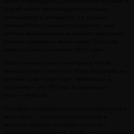
архива. Очень надеюсь, рано или поздно Владимир и
Георгий поймут мою бескорыстную позицию
коллекционера и архивариуса. А в середине
нулевых Никита Алексеев подтвердил все свои
работы в моей коллекции, включая те самые ранние
рисунки, попавшие ко мне из мешка. Тогда я ему
вернул его работу на клеенке 1980-х годов.
После окончания одной из выставок в «Клубе
Авангардистов» я получил от Юрия Лейдермана две
отличные графические серии: «Филенидка» и
«Лукьянчик», обе 1985 года. Размер каждого
листа — 84х62 см.
Специфика архивирования и коллекционирования в
моем случае — смешение разных позиций в
искусстве. Подобная
полифония
давала мне
колоссальные возможности. В 1983 году на выставке