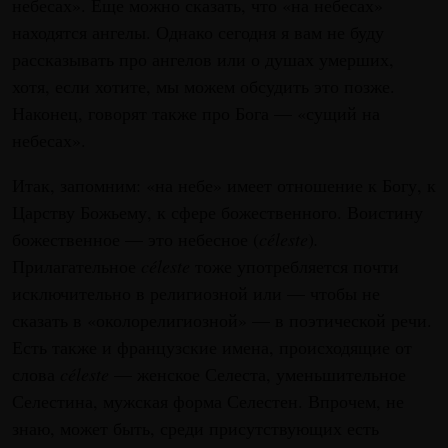
небесах». Еще можно сказать, что «на небесах»
находятся ангелы. Однако сегодня я вам не буду
рассказывать про ангелов или о душах умерших,
хотя, если хотите, мы можем обсудить это позже.
Наконец, говорят также про Бога — «сущий на
небесах».
Итак, запомним: «на небе» имеет отношение к Богу, к
Царству Божьему, к сфере божественного. Воистину
божественное — это небесное (
céleste
)
.
Прилагательное
céleste
тоже употребляется почти
исключительно в религиозной или — чтобы не
сказать в «околорелигиозной» — в поэтической речи.
Есть также и французские имена, происходящие от
слова
céleste
— женское Селеста, уменьшительное
Селестина, мужская форма Селестен. Впрочем, не
знаю, может быть, среди присутствующих есть