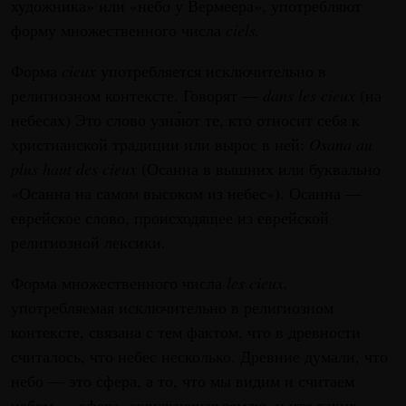
художника» или «небо у Вермеера», употребляют
форму множественного числа
ciels.
Форма
cieux
употребляется исключительно в
религиозном контексте. Говорят —
dans les cieux
(на
небесах) Это слово узна́ют те, кто относит себя к
христианской традиции или вырос в ней:
Osana au
plus haut des cieux
(Осанна в вышних или буквально
«Осанна на самом высоком из небес»). Осанна —
еврейское слово, происходящее из еврейской
религиозной лексики.
Форма множественного числа
les cieux,
употребляемая исключительно в религиозном
контексте, связана с тем фактом, что в древности
считалось, что небес несколько. Древние думали, что
небо — это сфера, а то, что мы видим и считаем
небом — сфера, окружающая землю, и что таких