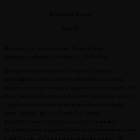
Жан-Люк Нанси
Бог
[*]
Материал иллюстрирован: Гюстав Доре.
Гравюры к «Библии для детей», 1864–1866.
Не без волнения согласился я на публикацию
расшифровки этого выступления. Мне кажется,
читать ее следует лишь в стремлении услышать, как
оно в реальности звучало. Связано это в том числе и
с трудностями, свойственными выбранной мною
теме. Выбрал же я ее в связи со своими
философскими интересами, которые пытаюсь
разрабатывать в рамках работы, обозначенной мною
когда-то как «деконструкция христианства». Но