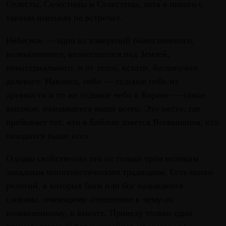
Селесты, Селестины и Селестены, хотя я никого с
такими именами не встречал.
Небесное — одно из измерений божественного,
возвышенного, вознесшегося над Землей,
нематериального, и от этого, кстати, бесконечно
далекого. Наконец, небо — седьмое небо из
древности и то же седьмое небо в Коране — самое
высокое, находящееся выше всего. Это место, где
пребывает тот, кто в Библии зовется Всевышним, кто
находится выше всех.
Однако свойственно это не только трем великим
западным монотеистическим традициям. Есть много
религий, в которых боги или бог называются
словами, имеющими отношение к чему-то
возвышенному, к высоте. Приведу только один