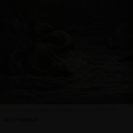
Гюстав Доре. Гравюры к «Библии для детей», 1864–1866.
БЕЗ РУБРИКИ