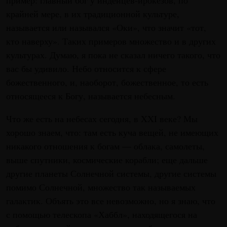
пример: главный бог у индейцев-ирокезов, по
крайней мере, в их традиционной культуре,
называется или назывался «Оки», что значит «тот,
кто наверху». Таких примеров множество и в других
культурах. Думаю, я пока не сказал ничего такого, что
вас бы удивило. Небо относится к сфере
божественного, и, наоборот, божественное, то есть
относящееся к Богу, называется небесным.
Что же есть на небесах сегодня, в XXI веке? Мы
хорошо знаем, что: там есть куча вещей, не имеющих
никакого отношения к богам — облака, самолеты,
выше спутники, космические корабли; еще дальше
другие планеты Солнечной системы, другие системы
помимо Солнечной, множество так называемых
галактик. Объять это все невозможно, но я знаю, что
с помощью телескопа «Хаббл», находящегося на