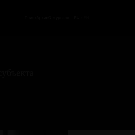
Поиск
Архив
О журнале
RU
EN
/
субъекта