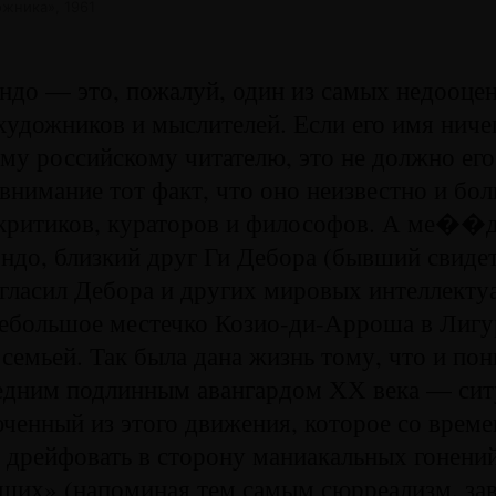
жника», 1961
ндо — это, пожалуй, один из самых недооце
художников и мыслителей. Если его имя ниче
у российскому читателю, это не должно его 
внимание тот факт, что оно неизвестно и бо
 критиков, кураторов и философов. А ме��
до, близкий друг Ги Дебора (бывший свидет
игласил Дебора и других мировых интеллекту
небольшое местечко Козио-ди-Арроша в Лигур
 семьей. Так была дана жизнь тому, что и п
ледним подлинным авангардом ХХ века — сит
ченный из этого движения, которое со време
 дрейфовать в сторону маниакальных гонений
щих» (напоминая тем самым сюрреализм, з