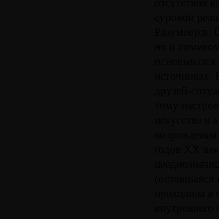
отсутствия к
суровой реал
Разумеется,
но и химиком
основывался 
источниках. 
друзей-ситуа
тому настро
искусстве и 
возрождения 
годов ХХ век
неоднозначны
(оставшаяся
приходила в 
внутреннего 