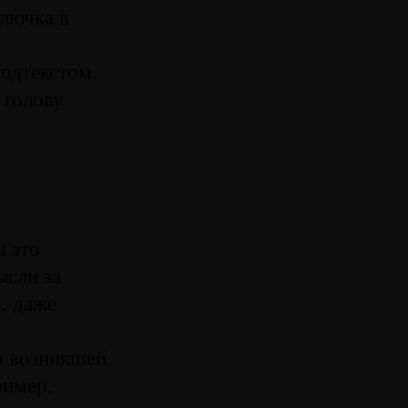
олючка в
одтекстом,
 голову
ы это
ысли за
, даже
о возникшей
ример,