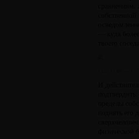
сравнениям, 
собственной 
осведомленно
— куда более
твоего сосед
Кадр из фильма «Б
И действител
подтвердить:
пределы собс
поднять его 
сверхчеловеч
физической б