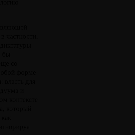
ологию
тавляющей
в частности,
 диктатуры
я бы
еще со
любой форме
: власть для
идуума и
ом контексте
а, который
 как
 игнорируя