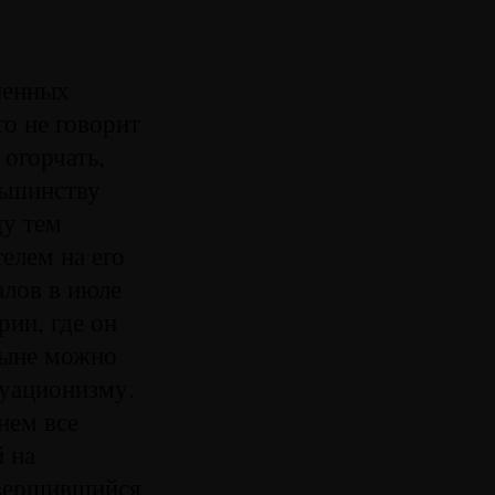
ненных
го не говорит
огорчать,
льшинству
ду тем
елем на его
алов в июле
ии, где он
оныне можно
уационизму.
нем все
 на
авершившийся