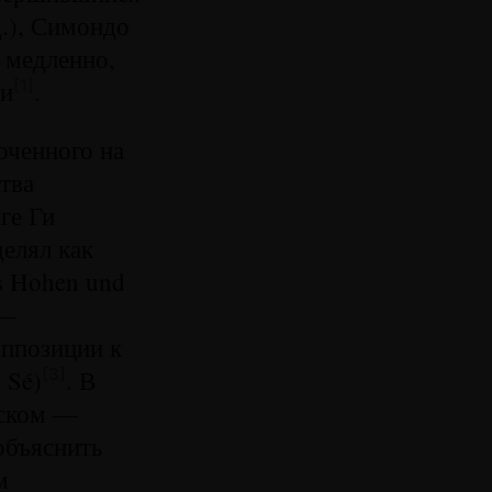
.), Симондо
 медленно,
ки
.
[1]
оченного на
тва
ге Ги
делял как
s Hohen und
 —
оппозиции к
 Sé)
. В
[3]
еском —
объяснить
м