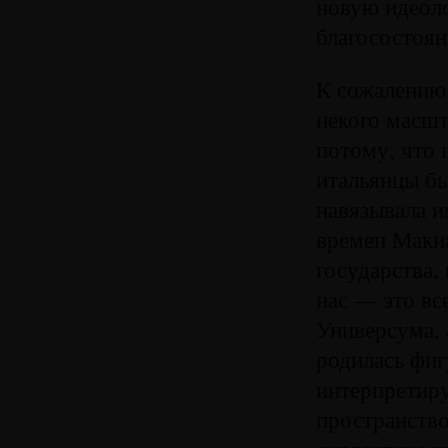
новую идеол
благосостоян
К сожалению,
некого масшт
потому, что 
итальянцы бы
навязывала и
времен Макиа
государства,
нас — это вс
Универсума, 
родилась фиг
интерпретиру
пространство