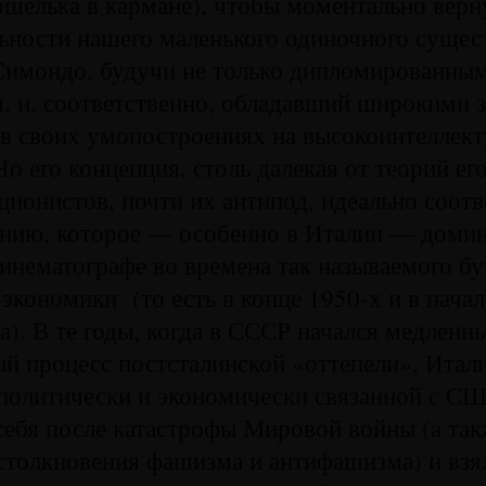
ошелька в кармане), чтобы моментально верну
ьности нашего маленького одиночного сущес
 Симондо, будучи не только дипломированны
, и, соответственно, обладавший широкими 
в своих умопостроениях на высокоинтеллек
Но его концепция, столь далекая от теорий е
ционистов, почти их антипод, идеально соотв
ению, которое — особенно в Италии — домин
кинематографе во времена так называемого б
экономики (то есть в конце 1950-х и в начал
а). В те годы, когда в СССР начался медленн
й процесс постсталинской «оттепели», Итал
 политически и экономически связанной с С
себя после катастрофы Мировой войны (а та
столкновения фашизма и антифашизма) и взял