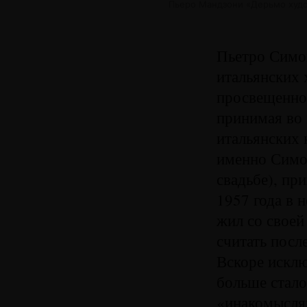
Пьеро Мандзони «Дерьмо худо
Пьетро Симо
итальянских 
просвещенном
принимая во 
итальянских
именно Симон
свадьбе), пр
1957 года в 
жил со своей
считать пос
Вскоре исклю
больше стало
«инакомысля