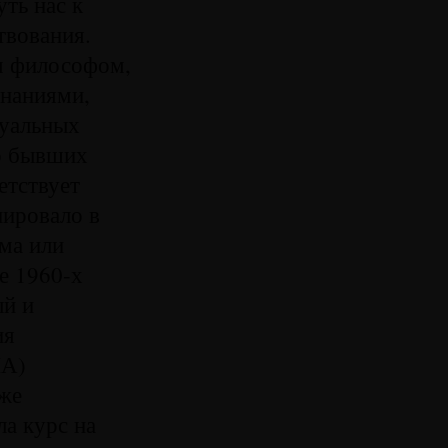
ть нас к
твования.
м философом,
знаниями,
туальных
го бывших
етствует
ировало в
ума или
е 1960-х
ый и
ия
ША)
кже
а курс на