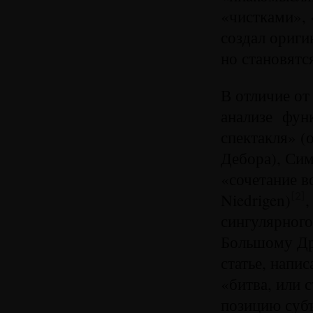
«чистками», 
создал ориги
но становятс
В отличие от
анализе фун
спектакля» (
Дебора), Сим
«сочетание в
Niedrigen)
,
[2]
сингулярного
Большому Дру
статье, напи
«битва, или 
позицию суб