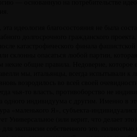
огию — основанную на потребительстве иде
ия.
 эта идеология благосостояния не была сос
абного долгосрочного гражданского проекта, 
после катастрофического финала фашистской
ли склонны опасаться любой партии, котора
м некие общие правила. Недоверие, которое 
велли мы, итальянцы, всегда испытывали к 
 вновь возродилось во всей своей очевидности
егда чья-то власть, противоборство не индив
а одного индивидуума с другим. Именно в эт
ура «маленького Я», субъекта-индивидуалист
ет Универсальное (или верит, что делает это)
 для экспансии собственного эго, полностью