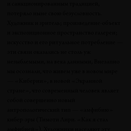
и санкционированным традицией,
ЭССЕ
Декоративная информация
потеряло ныне свою безусловность.
Александр Балашов
Художник и зритель; произведение-объект
СИТУАЦИИ
и экспозиционное пространство галереи;
Операционная система искусства.
искусство и его ритуальное потребление —
Ретроспектива
эти связи оказались не столь уж
Томас Вульфен
незыблемыми, на века данными, Внезапно
БЕСЕДЫ
мы осознали, что живем уже в новом мире
О новых медиа в современном искусстве
— «Киберии», в новой «Экранной
Юрий Лейдерман, Андрей Монастырский
стране», что современный человек являет
ТЕНДЕНЦИИ
собой совершенно новый
Проекты в интернете
Алексей Шульгин
антропологический тип — «амфибию»
кибер-эры (Тимоти Лири. «Как я стал
КОНЦЕПЦИИ
амфибией»). Художники населяют эту