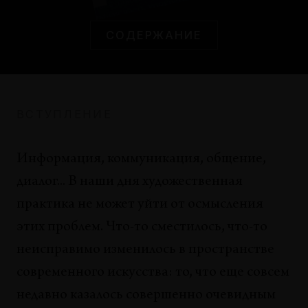
Эндрю Рентон
СОДЕРЖАНИЕ
СТРАНИЦА ХУДОЖНИКА
Ответ Тани Деткиной на вопрос Тани
Могилевской «Чем ты тут, собственно,
занимаешься?»
Татьяна Деткина
ВСТУПЛЕНИЕ
КОММЕНТАРИИ
Информация, коммуникация, общение,
Плюс и Квус (Фрагмент из книги
«Витгенштейн о правилах и индивидуальном
диалог... В наши дня художественная
языке»)
практика не может уйти от осмысления
Сол Крипке
этих проблем. Что-то сместилось, что-то
неисправимо изменилось в пространстве
МОНОГРАФИИ
Нам Джун Пайк: Дрема Искусства
современного искусства: то, что еще совсем
Акилле Бонито Олива
недавно казалось совершенно очевидным