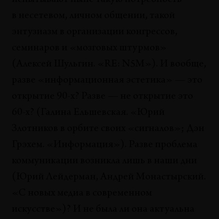
испытывают ныне такую потребность
в несетевом, личном общении, такой
энтузиазм в организации конгрессов,
семинаров и «мозговых штурмов»
(Алексей Шульгин. «RE: N5M»). И вообще,
разве «информационная эстетика» — это
открытие 90-х? Разве — не открытие это
60-х? (Галина Ельшевская. «Юрий
Злотников в орбите своих «сигналов»; Дэн
Грэхем. «Информация»). Разве проблема
коммуникации возникла лишь в наши дни
(Юрий Лейдерман, Андрей Монастырский.
«С новых медиа в современном
искусстве»)? И не была ли она актуальна