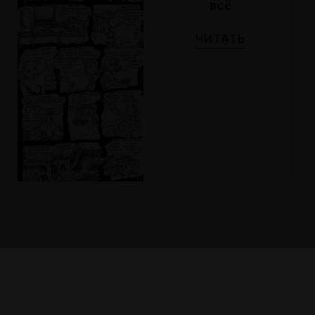
всё
ЧИТАТЬ
← ПРЕДЫДУЩИЙ ВЫПУСК
ЧИТАТЬ ВЫПУСК →
№9
Информация II
Джозеф Кошут