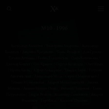
ТЕКСТ ХУДОЖНИКА
№10 · 1996
Информация II
Джозеф Кошут
Александр Алексеев
/
Екатерина Андреева
/
Александр
ЭССЕ
Балашов
/
Людмила Бредихина
/
Томас Вульфен
/
Дэн Грэхэм
/
Чудо Метродора или Философия не после
Татьяна Деткина
/
Галина Ельшевская
/
Ольга Копенкина
/
искусства
Джозеф Кошут
/
Сол Крипке
/
Сергей Кузнецов
/
Олег Кулик
Георгий Литичевский
/
Ирина Кулик
/
Юрий Лейдерман
/
Тимоти Лири
/
Георгий
Литичевский
/
Алешандро Мело
/
Сергей Мироненко
/
СТРАНИЦА ХУДОЖНИКА
Информация
Татьяна Могилевская
/
Андрей Монастырский
/
Захейл
Дэн Грэхэм
Мэйлик
/
Акилле Бонито Олива
/
Виталий Пацюков
/
Елена
Петровская
/
Эндрю Рентон
/
Владимир Сальников
/
Андрей
Филиппов
/
Гор Чахал
/
Алексей Шульгин
ЭССЕ
Эссе. Эндрю Рентон