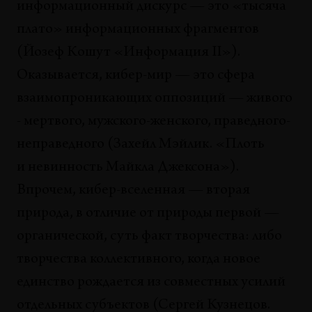
информационный дискурс — это «тысяча
Александр Алексеев, Олег Кулик, Гор Чахал, Андрей
Филиппов, Сергей Мироненко
плато» информационных фрагментов
(Йозеф Кошут «Информация II»).
МОНОГРАФИИ
Оказывается, кибер-мир — это сфера
Юрий Злотников в орбите своих «Сигналов»
Галина Ельшевская
взаимопроникающих оппозиций — живого
- мертвого, мужского-женского, праведного-
ФАКС-ДИАЛОГИ
неправедного (Захейл Мэйлик. «Плоть
The Play for the Two Faxes and One Prophet
Владимир Сальников, Елена Петровская
и невинность Майкла Джексона»).
Впрочем, кибер-вселенная — вторая
ПЕРСОНАЛИИ
Угадай, кто придет на ужин
природа, в отличие от природы первой —
Алешандро Мело
органической, суть факт творчества: либо
творчества коллективного, когда новое
ПУТЕШЕСТВИЯ
Другие города, другие комнаты
единство рождается из совместных усилий
Ирина Кулик
отдельных субъектов (Сергей Кузнецов.