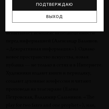
искусство» (Томас Вульфен.
ПОДТВЕРЖДАЮ
«Операционная система искусство.
ВЫХОД
Ретроспектива»). И все-таки
художественное творчество действительно
испытывает комплекс неполноценности
перед информацией (Александр Балашов.
«Декоративная информация»). Однако
новое пространство искусства, новая
публика — не только в сетях и в Интернете.
Художники издают книги и периодику,
создают духовные конфессии и читают
проповеди на телеэкране (Елена
Петровская, Владимир Сальников. «The
play for two faxes and one prophet»), или,