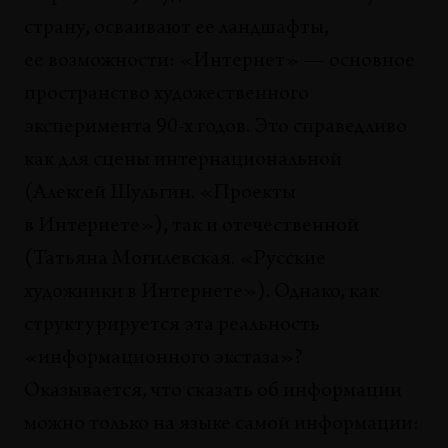
Как я стал амфибией
Тимоти Лири
страну, осваивают ее ландшафты,
ее возможности: «Интернет» — основное
ТЕНДЕНЦИИ
пространство художественного
Русские художники в интернете
Татьяна Могилевская
эксперимента 90-х годов. Это справедливо
как для сцены интернациональной
СИМПТОМАТИКА
(Алексей Шульгин. «Проекты
Имматериальность символа: плоть и
невинность Майкла Джексона
в Интернете»), так и отечественной
Захейл Мэйлик
(Татьяна Могилевская. «Русские
художники в Интернете»). Однако, как
КНИГИ
Гиперроман (Информационная справка)
структурируется эта реальность
Сергей Кузнецов
«информационного экстаза»?
Оказывается, что сказать об информации
ДЕФИНИЦИИ
Что вы думаете о современной
можно только на языке самой информации:
художественной критике?