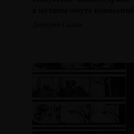
в мутном омуте поколени
Дмитрий Галкин