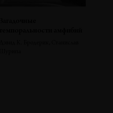
Загадочные
темпоральности амфибий
Дэвид К. Бродерик, Станислав
Шурипа