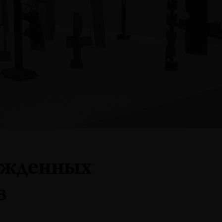
ужденных
в