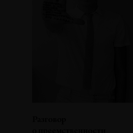
Разговор
о преемственности