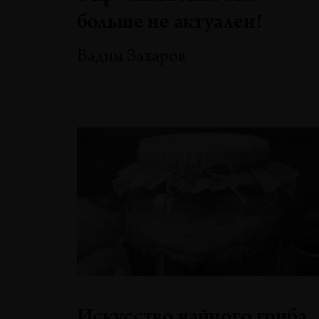
больше не актуален!
Вадим Захаров
Искусство чайного гриба