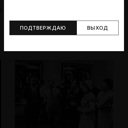
Тезисы к понятию
й
Могут упоминаться лица и организации, признанные
иноагентами или нежелательными в РФ —
реестр
поколение
Минюста
.
ПОДТВЕРЖДАЮ
ВЫХОД
Глеб Стукалин