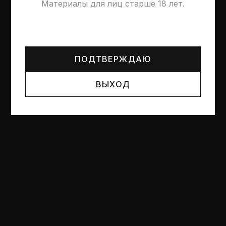
Материалы для лиц старше 18 лет.
Могут упоминаться лица и организации, признанные
иноагентами или нежелательными в РФ —
реестр
Минюста
.
ПОДТВЕРЖДАЮ
ВЫХОД