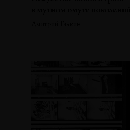
в мутном омуте поколени
Дмитрий Галкин