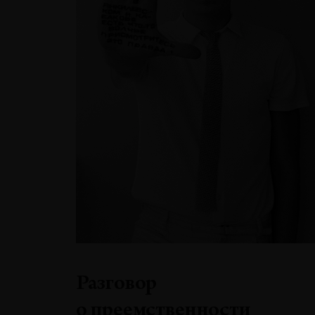
Разговор
о преемственности