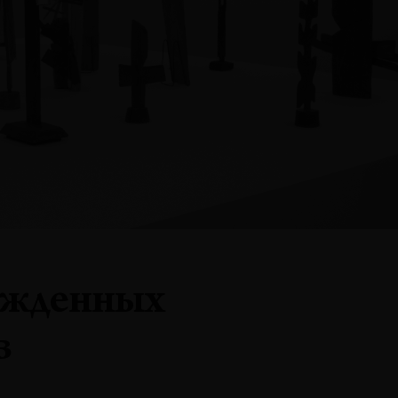
ужденных
в