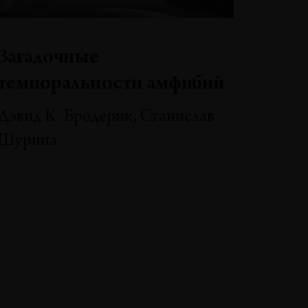
Загадочные
темпоральности амфибий
Дэвид К. Бродерик, Станислав
Шурипа