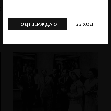
Тезисы к понятию
й
Могут упоминаться лица и организации, признанные
иноагентами или нежелательными в РФ —
реестр
поколение
Минюста
.
ПОДТВЕРЖДАЮ
ВЫХОД
Глеб Стукалин