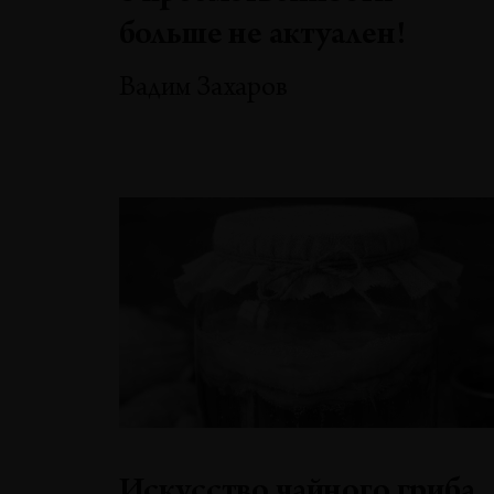
больше не актуален!
Вадим Захаров
Искусство чайного гриба