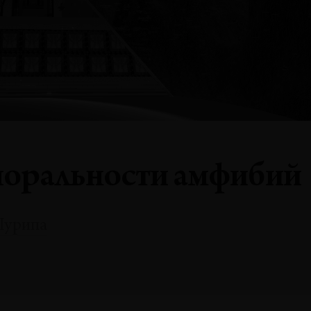
поральности амфибий
Шурипа