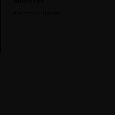
институт
Кястутис Шапока