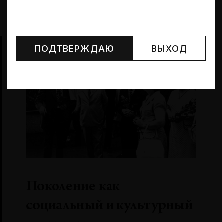
Могут упоминаться лица и организации, признанные
иноагентами или нежелательными в РФ —
реестр
Минюста
.
ПОДТВЕРЖДАЮ
ВЫХОД
Поколение как
социальный и культурный