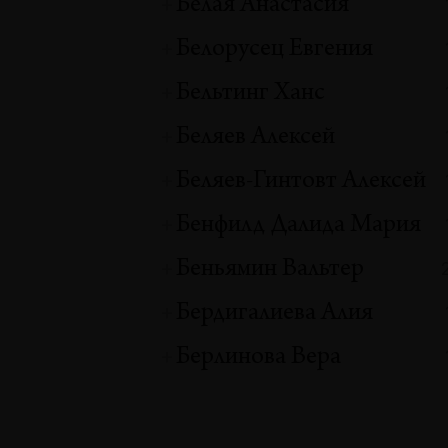
Белая Анастасия
Белорусец Евгения
Бельтинг Ханс
Беляев Алексей
Беляев-Гинтовт Алексей
Бенфилд Далида Мария
Беньямин Вальтер
Бердигалиева Алия
Берлинова Вера