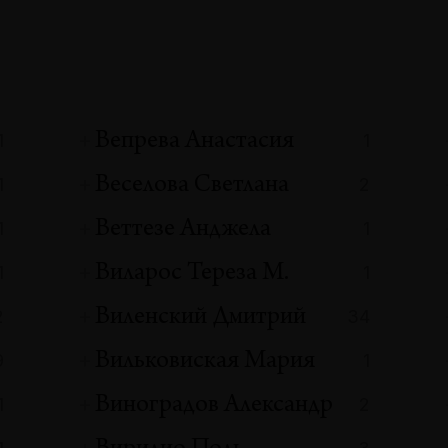
Вепрева Анастасия
1
1
Веселова Светлана
1
2
Веттезе Анджела
1
1
Виларoс Тереза М.
1
1
Виленский Дмитрий
2
34
Вильковиская Мария
9
1
Виноградов Александр
1
2