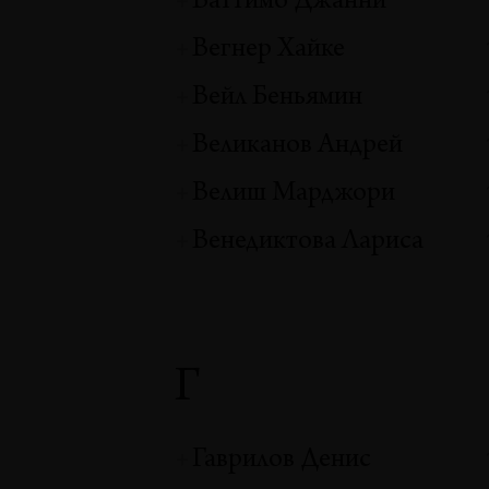
Ваттимо Джанни
Вегнер Хайке
Вейл Беньямин
Великанов Андрей
Велиш Марджори
Венедиктова Лариса
Г
Гаврилов Денис