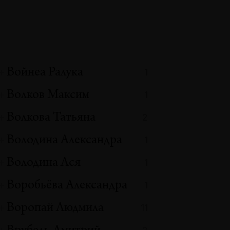
Войнеа Ралука
1
Волков Максим
1
Волкова Татьяна
2
Володина Александра
1
Володина Ася
1
Воробьёва Александра
1
Воропай Людмила
11