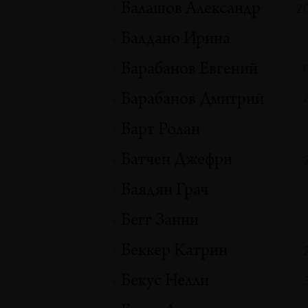
Балашов Александр
2
Балдано Ирина
Барабанов Евгений
1
Барабанов Дмитрий
Барт Ролан
Батчен Джефри
Баядян Грач
Бегг Занни
Беккер Катрин
Бекус Нелли