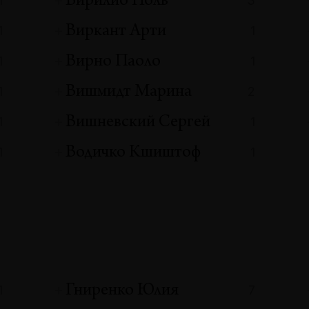
Вирилио Поль
1
3
Виркант Арти
1
1
Вирно Паоло
1
1
Вишмидт Марина
1
2
Вишневский Сергей
1
1
Водичко Кшиштоф
1
1
Гниренко Юлия
1
7