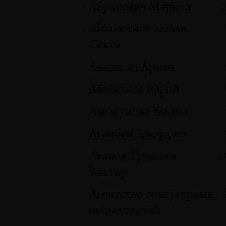
Абрамович Марина
абсолютной любви
Секта
Аванесян Армен
Аввакумов Юрий
Аввакумова Ульяна
Агамбен Джорджо
Агамов-Тупицын
2
Виктор
Агентство сингулярных
исследований