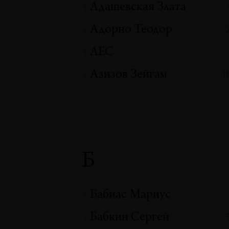
Адашевская Злата
Адорно Теодор
АЕС
Азизов Зейгам
1
Б
Бабиас Мариус
Бабкин Сергей