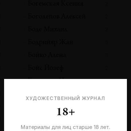
Богемская Ксения
0
2
Боголепов Алексей
1
2
Боде Михаил
1
2
Бодрийяр Жан
4
5
Бойко Алена
1
3
Бойс Йозеф
2
2
Болдырев Иван
1
1
Болот Н.
1
1
ХУДОЖЕСТВЕННЫЙ ЖУРНАЛ
Болотян Ильмира
2
3
18+
Болтански Кристиан
3
1
Материалы для лиц старше 18 лет.