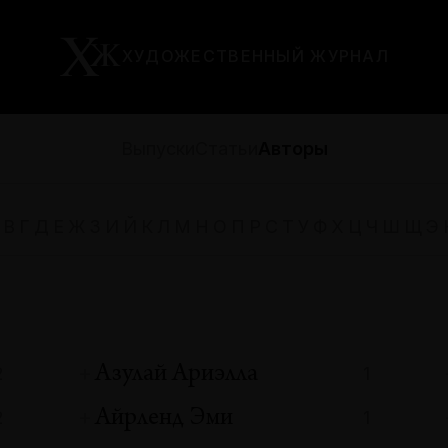
ХУДОЖЕСТВЕННЫЙ ЖУРНАЛ
Выпуски
Статьи
Авторы
В
Г
Д
Е
Ж
З
И
Й
К
Л
М
Н
О
П
Р
С
Т
У
Ф
Х
Ц
Ч
Ш
Щ
Э
Азулай Ариэлла
2
1
Айрленд Эми
2
1