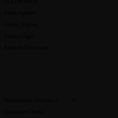
Асс Евгений
3
Атик Арина
1
Атлас Дарья
2
Ахмед Сара
1
Ахунов Вячеслав
1
Бредихина Людмила
14
Брежнев Паша
1