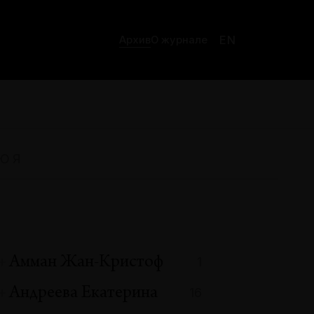
EN
Архив
О журнале
Ю
Я
Амман Жан-Кристоф
1
Андреева Екатерина
16