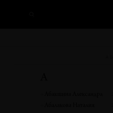
А
Б
А
Абакшина Александра
Абалакова Наталия