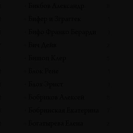
Бикбов Александр
1
8
Бифер и Зграггек
1
1
Бифо Франко Берарди
1
1
Бич Дейв
7
2
Бишоп Клер
2
5
Блок Рене
1
1
Блох Эрнст
1
1
Бобриков Алексей
1
8
Бобринская Екатерина
8
7
Богатырева Елена
1
2