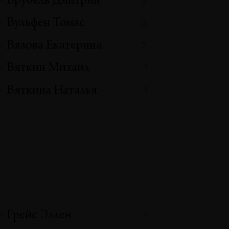
Врубель Дмитрий
2
Вульфен Томас
3
Вязова Екатерина
2
Вяткин Михаил
1
Вяткина Наталья
1
Грейс Эллен
1