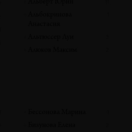
Альберт Юрий
11
7
Альбокринова
1
2
Анастасия
1
Альтюссер Луи
3
5
Алюков Максим
2
Бессонова Марина
1
1
Бизунова Елена
3
2