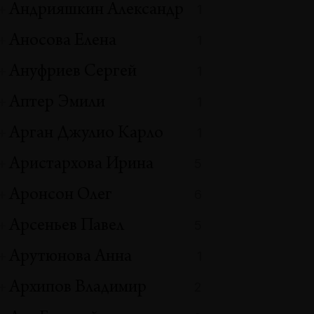
Андрияшкин Александр
1
Аносова Елена
1
Ануфриев Сергей
1
Аптер Эмили
1
Арган Джулио Карло
1
Аристархова Ирина
5
Аронсон Олег
6
Арсеньев Павел
5
Арутюнова Анна
1
Архипов Владимир
2