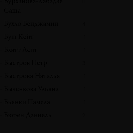
Бурханова-Хабадзе
11
Саша
Бухло Бенджамин
4
Буш Кейт
1
Бхатт Асит
1
Быстров Петр
3
Быстрова Наталья
1
Быченкова Ульяна
1
Бьянки Памела
1
Бюрен Даниель
2