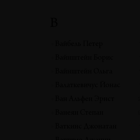
В
Вайбель Петер
Вайнштейн Борис
Вайнштейн Ольга
Валаткевичус Йонас
Ван Альфен Эрнст
Ванеян Степан
Ваткинс Джонатан