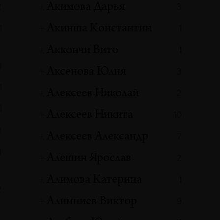
Акимова Дарья
2
3
Акинша Константин
1
1
Аккончи Вито
1
3
Аксенова Юлия
3
1
Алексеев Николай
2
1
Алексеев Никита
10
3
Алексеев Александр
7
4
Алешин Ярослав
2
Алимова Катерина
1
2
Алимпиев Виктор
9