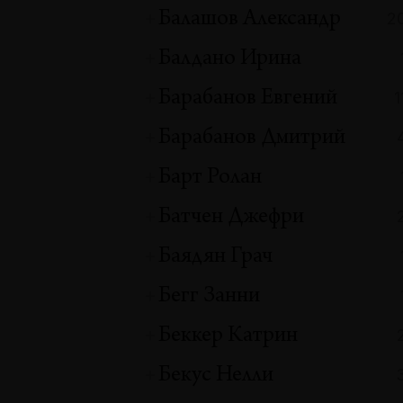
Балашов Александр
2
Балдано Ирина
Барабанов Евгений
1
Барабанов Дмитрий
Барт Ролан
Батчен Джефри
Баядян Грач
Бегг Занни
Беккер Катрин
Бекус Нелли