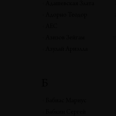
Адашевская Злата
Адорно Теодор
АЕС
Азизов Зейгам
1
Азулай Ариэлла
Б
Бабиас Мариус
Бабкин Сергей