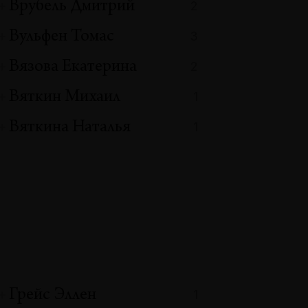
Врубель Дмитрий
2
Вульфен Томас
3
Вязова Екатерина
2
Вяткин Михаил
1
Вяткина Наталья
1
Грейс Эллен
1