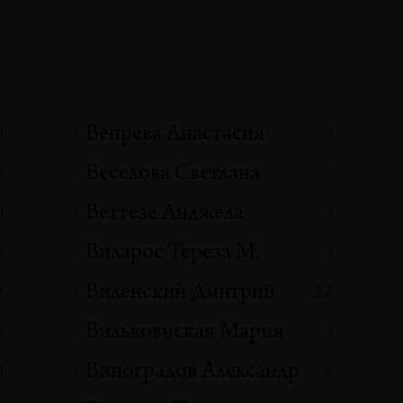
Вепрева Анастасия
1
1
Веселова Светлана
1
2
Веттезе Анджела
1
1
Виларoс Тереза М.
1
1
Виленский Дмитрий
2
34
Вильковиская Мария
9
1
Виноградов Александр
1
2