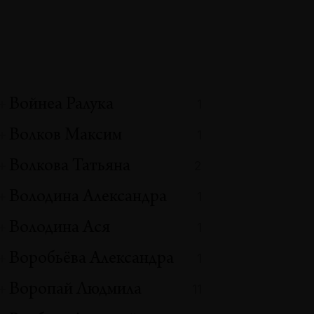
Войнеа Ралука
1
Волков Максим
1
Волкова Татьяна
2
Володина Александра
1
Володина Ася
1
Воробьёва Александра
1
Воропай Людмила
11