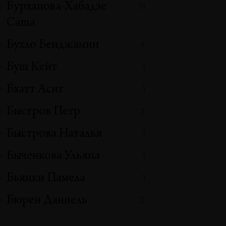
Бурханова-Хабадзе
11
Саша
Бухло Бенджамин
4
Буш Кейт
1
Бхатт Асит
1
Быстров Петр
3
Быстрова Наталья
1
Быченкова Ульяна
1
Бьянки Памела
1
Бюрен Даниель
2