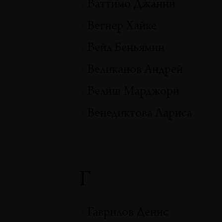
Ваттимо Джанни
Вегнер Хайке
Вейл Беньямин
Великанов Андрей
Велиш Марджори
Венедиктова Лариса
Г
Гаврилов Денис