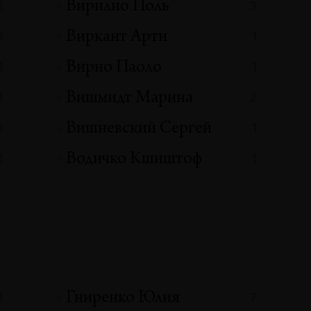
Вирилио Поль
1
3
Виркант Арти
1
1
Вирно Паоло
1
1
Вишмидт Марина
1
2
Вишневский Сергей
1
1
Водичко Кшиштоф
1
1
Гниренко Юлия
1
7