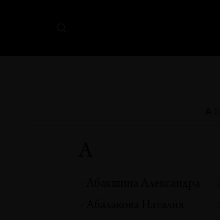
А
Б
А
Абакшина Александра
Абалакова Наталия