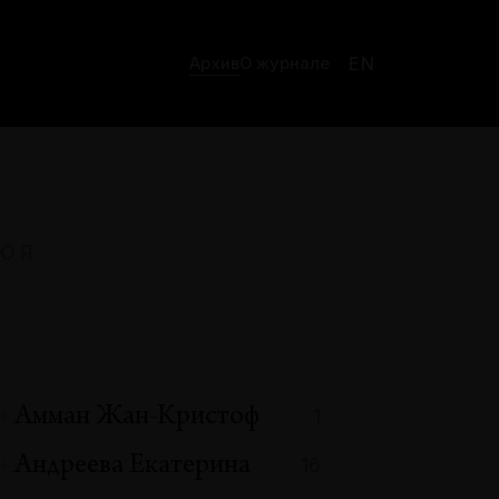
EN
Архив
О журнале
Ю
Я
Амман Жан-Кристоф
1
Андреева Екатерина
16