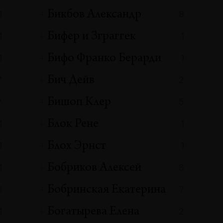
Бикбов Александр
1
8
Бифер и Зграггек
1
1
Бифо Франко Берарди
1
1
Бич Дейв
7
2
Бишоп Клер
2
5
Блок Рене
1
1
Блох Эрнст
1
1
Бобриков Алексей
1
8
Бобринская Екатерина
8
7
Богатырева Елена
1
2