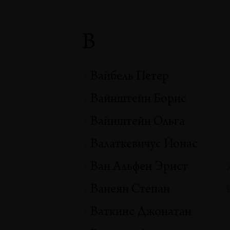
В
Вайбель Петер
Вайнштейн Борис
Вайнштейн Ольга
Валаткевичус Йонас
Ван Альфен Эрнст
Ванеян Степан
Ваткинс Джонатан