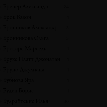
Бренер Александр
24
Брок Базон
1
Бронников Александр
3
Бронникова Ольга
3
Бротарс Марсель
1
Брукс Платт Джонатан
1
Бруно Джулиана
1
Бубнова Яра
1
Буден Борис
1
Будрайтскис Илья
30
*