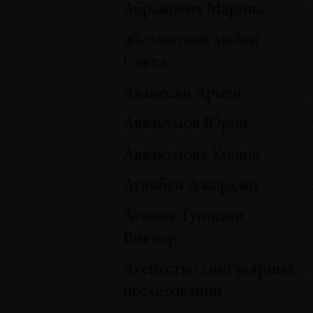
Абрамович Марина
абсолютной любви
Секта
Аванесян Армен
Аввакумов Юрий
Аввакумова Ульяна
Агамбен Джорджо
Агамов-Тупицын
2
Виктор
Агентство сингулярных
исследований