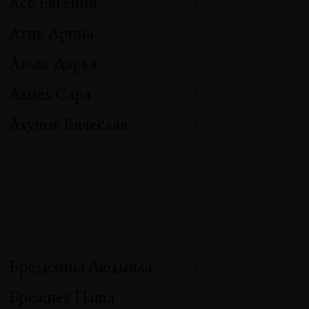
Асс Евгений
3
Атик Арина
1
Атлас Дарья
2
Ахмед Сара
1
Ахунов Вячеслав
1
Бредихина Людмила
14
Брежнев Паша
1