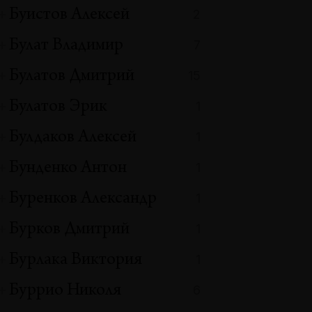
Буистов Алексей
2
Булат Владимир
7
Булатов Дмитрий
15
Булатов Эрик
1
Булдаков Алексей
1
Бунденко Антон
1
Буренков Александр
1
Бурков Дмитрий
1
Бурлака Виктория
1
Буррио Николя
6