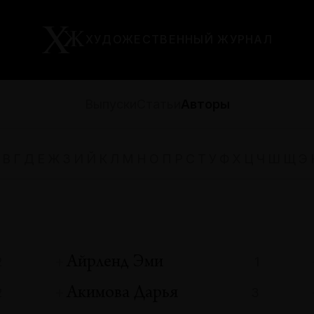
ХУДОЖЕСТВЕННЫЙ ЖУРНАЛ
Выпуски
Статьи
Авторы
В
Г
Д
Е
Ж
З
И
Й
К
Л
М
Н
О
П
Р
С
Т
У
Ф
Х
Ц
Ч
Ш
Щ
Э
Айрленд Эми
2
1
Акимова Дарья
2
3