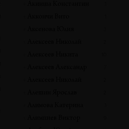
Акинша Константин
2
1
Аккончи Вито
1
1
Аксенова Юлия
3
3
Алексеев Николай
2
1
Алексеев Никита
10
1
Алексеев Александр
7
3
Алексеев Николай
2
4
Алешин Ярослав
2
Алимова Катерина
1
2
Алимпиев Виктор
9