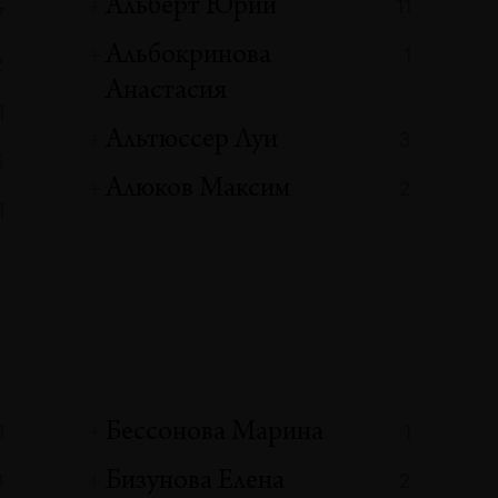
Альберт Юрий
11
7
Альбокринова
1
2
Анастасия
1
Альтюссер Луи
3
5
Алюков Максим
2
1
Бессонова Марина
1
1
Бизунова Елена
3
2